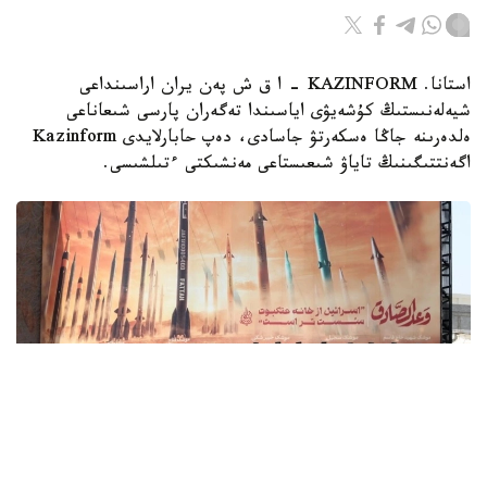
استانا. KAZINFORM - ا ق ش پەن يران اراسىنداعى
شيەلەنىستىڭ كۇشەيۋى اياسىندا تەگەران پارسى شىعاناعى
ەلدەرىنە جاڭا ەسكەرتۋ جاسادى، دەپ حابارلايدى Kazinform
اگەنتتىگىنىڭ تاياۋ شىعىستاعى مەنشىكتى ءتىلشىسى.