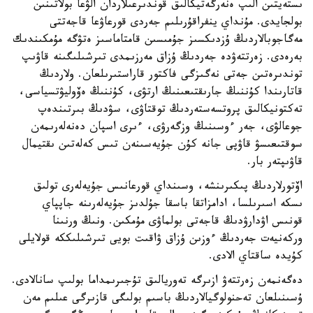
ىستەيتىن الىپ ەنەرگەتيكالىق قوندىرعىلاردان الۋعا بولاتىنىن
بولجايدى. مۇنداي ينفراقۇرىلىم جەردى قورعاۋعا قاجەتتى
مەگاجوبالاردىڭ ۇزدىكسىز جۇمىسىن قامتاماسىز ەتۋگە مۇمكىندىك
بەرەدى. زەرتتەۋدە جەردىڭ ۇزاق مەرزىمدى تىرشىلىگىنە قاۋىپ
توندىرەتىن جەتى نەگىزگى فاكتور قاراستىرىلعان. ولاردىڭ
قاتارىندا كۇننىڭ جارىقتىعىنىڭ ارتۋى، كۇننىڭ ەۆوليۋتسياسى،
تەكتونيكالىق پروتسەستەردىڭ توقتاۋى، سۋدىڭ بىرتىندەپ
جوعالۋى، جەر ءوسىنىڭ وزگەرۋى، ءىرى اسپان دەنەلەرىمەن
سوقتىعىسۋ قاۋپى جانە كۇن جۇيەسىنەن تىس كەلەتىن ىقتيمال
قاۋىپتەر بار.
اۆتورلاردىڭ پىكىرىنشە، وسىنداي قورعانىس جۇيەلەرى تولىق
ىسكە اسىرىلسا، ادامزاتقا باسقا جۇلدىز جۇيەلەرىنە جاپپاي
قونىس اۋدارۋدىڭ قاجەتى بولماۋى مۇمكىن. ونىڭ ورنىنا
وركەنيەت جەردىڭ ءوزىن ۇزاق ۋاقىت بويى تىرشىلىككە قولايلى
كۇيدە ساقتاي الادى.
دەگەنمەن زەرتتەۋ ازىرگە تەوريالىق تۇجىرىمداما بولىپ سانالادى.
ۇسىنىلعان تەحنولوگيالاردىڭ باسىم بولىگى قازىرگى عىلىم مەن