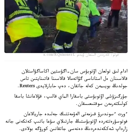
فوتو: كادردەن الىنعان ۆيدەو x.com/RQuinonezL
ادام لىق تولعان اۆتوبۋس سان-اگۋستين اكاساگۋاستلان
قالاسىنان ەل استاناسى گۆاتەمالا قالاسىنا قاتىنايتىن تاس
جولدىڭ بويىمەن كەلە جاتقان، دەپ حابارلايدى Reuters.
جۇرگىزۋشى اۆتوبۋستى باسقارا الماي قالىپ، قۇلاعانشا باسقا
كولىكتەرمەن سوقتىعىسقان.
ءورت ءسوندىرۋ قىزمەتى الەۋمەتتىك جەلىدە جاريالاعان
فوتوسۋرەتتەردە اۆتوبۋستىڭ جارتىلاي سۋعا باتىپ كەتكەنى جانە
زارداپ شەككەندەردىڭ دەنەسى جاتقانىن كورۋگە بولادى.