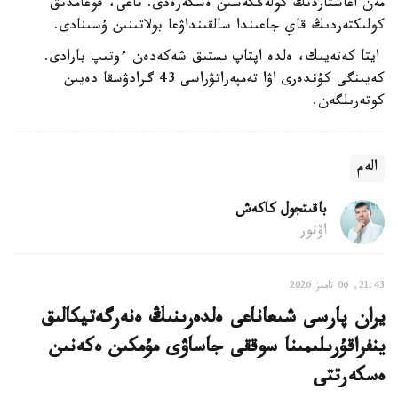
مەن اعاشتاردىڭ كولەڭكەسىن ەسكەرەدى. تاعى، قوعامدىق
كولىكتەردىڭ قاي جاعىندا سالقىنداۋعا بولاتىنىن ۇسىنادى.
ايتا كەتەيىك، ەلدە اپتاپ ىستىق شەكەدەن ءوتىپ بارادى.
كەيىنگى كۇندەرى اۋا تەمپەراتۋراسى 43 گرادۋسقا دەيىن
كوتەرىلگەن.
الەم
باقىتجول كاكەش
اۆتور
21:43, 06 تامىز 2026
يران پارسى شىعاناعى ەلدەرىنىڭ ەنەرگەتيكالىق
ينفراقۇرىلىمىنا سوققى جاساۋى مۇمكىن ەكەنىن
ەسكەرتتى