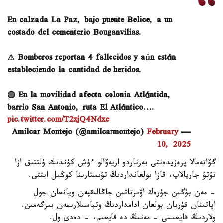
En calzada La Paz, bajo puente Belice, a un
costado del cementerio Bouganvilias.
⚠️ Bomberos reportan 4 fallecidos y aún están
estableciendo la cantidad de heridos.
🔴 En la movilidad afecta colonia Atlántida,
barrio San Antonio, ruta El Atlántico.…
pic.twitter.com/T2xjQ4Ndxe
February
— Amilcar Montejo (@amilcarmontejo)
10, 2025
گۆاتەمالا پرەزيدەنتى بەرناردو اريەۆالو ءۇش كۇندىك ۇلتتىق ازا
تۇتۋ جاريالاپ، قازا بولعانداردىڭ تۋىستارىنا كوڭىل ايتتى.
- مەن بۇگىن جۇرەك اۋىرتاتىن جاڭالىقپەن ويانعان جول
اپاتىنان قۇربان بولعان ادامداردىڭ وتباسىلارىمەن بىرگەمىن.
ولاردىڭ قايعىسى - مەنىڭ دە قايعىم، - دەدى ول.