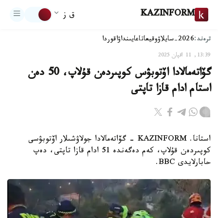
KAZINFORM
ق ز
ترەند:
2026-سايلاۋ
وقيعا
تاعايىنداۋ
اقوردا
13:39, 11 اقپان 2025
گۆاتەمالادا اۆتوبۋس كوپىردەن قۇلاپ، 50 دەن
استام ادام قازا تاپتى
استانا. KAZINFORM - گۆاتەمالادا جولاۋشىلار اۆتوبۋسى
كوپىردەن قۇلاپ، كەم دەگەندە 51 ادام قازا تاپتى، دەپ
حابارلايدى BBC.