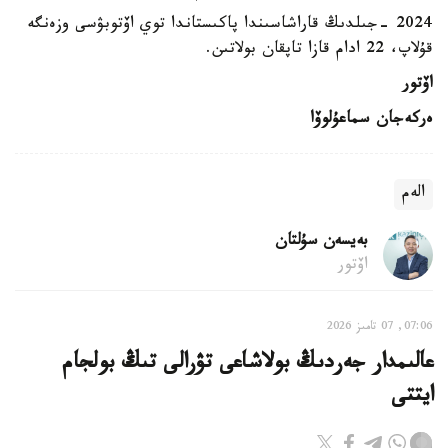
2024 -جىلدىڭ قاراشاسىندا پاكىستاندا توي اۆتوبۋسى وزەنگە
قۇلاپ، 22 ادام قازا تاپقان بولاتىن.
اۆتور
ەركەجان سماعۇلوۆا
الەم
بەيسەن سۇلتان
اۆتور
07:06, 07 تامىز 2026
عالىمدار جەردىڭ بولاشاعى تۋرالى تىڭ بولجام
ايتتى