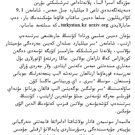
جۇزەگە اسىرا السا، پلانەتاداعى تىرشىلىكتى بۇرىن
ەسەپتەلگەندەي تاعى 1 ميلليارد جىل ەمەس، شامامەن 9,1
كۆادريلليون جىلعا دەيىن ساقتاپ قالۋعا مۇمكىندىك بار، دەپ
حابارلايدى turkystan.kz arxiv.org-كە سىلتەمە جاساپ.
بۇعان دەيىن عىلىمي ورتادا كۇننىڭ جارىقتىعى بىرتىندەپ
ارتىپ، شامامەن ءبىر ميلليارد جىلدان كەيىن جەردەگى مۇحيتتار
بۋلانىپ، پلانەتا تىرشىلىككە جارامسىز كۇيگە تۇسەدى دەگەن
كوزقاراس كەڭ تاراعان بولاتىن. جاڭا زەرتتەۋ اۆتورلارى بۇل
سەناري مىندەتتى ەمەس ەكەنىن ايتادى. ولار جەردى ۇزاق
مەرزىمدە قورعاۋعا ارنالعان بىرنەشە الىپ ينجەنەرلىك جوبانى
ۇسىنعان. سونىڭ ءبىرى - اي وربيتاسى ماڭىنا كۇن
ساۋلەسىنىڭ ءبىر بولىگىن بوگەيتىن الىپ قالقان ورناتۋ. مۇنداي
قۇرىلىم جەرگە تۇسەتىن جىلۋ مولشەرىن ازايتىپ، كۇننىڭ
بىرتىندەپ كۇشەيۋىنەن بولاتىن قىزىپ كەتۋدىڭ الدىن الۋى
مۇمكىن.
عالىمدار سونىمەن قاتار بولاشاقتا ادامزاتقا قاجەتتى ەنەرگيانى
يۋپيتەر جۇيەسىندەگى رەسۋرستاردى پايدالانۋ ارقىلى جۇمىس