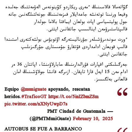
گۆاتەمالا قالاسىنىڭ ءمەرى ريكاردو كۆينونەس الەۋمەتتىك جەلىدە
وقيعا ورنىنا توتەنشە جاعدايلار قىزمەتىنىڭ جونەلتىلگەنىن جانە
جول پوليتسياسى اپات بولعان ايماقتا بالاما جولدار
قالىپتاستىرۋمەن اينالىسىپ جاتقانىن ايتتى.
ءورت سوندىرۋشىلەر جۋرناليستەرگە اۆتوبۋس بولشەكتەرى استىندا
قالىپ قويعان ادامداردى قۇتقارۋ جۇمىستارى جۇرگىزىلىپ
جاتقانىن ايتتى.
جەرگىلىكتى اقپارات قۇرالدارىنىڭ حابارلاۋىنشا، اپاتتان 36 ەر
ادام مەن 15 ايەل قازا تاپقان. ازىرگە قانشا جولاۋشىنىڭ امان
قالعانى بەلگىسىز.
Equipo
@muniguate
apoyando, rescatan
heridos.
#TraficoGT
https://t.co/5inIZbmZSm
pic.twitter.com/nXNyUwpD7s
— PMT Ciudad de Guatemala
(@PMTMuniGuate)
February 10, 2025
AUTOBUS SE FUE A BARRANCO