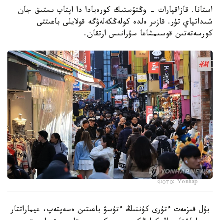
استانا. قازاقپارات - وڭتۇستىك كورەيادا دا اپتاپ ىستىق جان
شىداتپاي تۇر. قازىر ەلدە كولەڭكەلەۋگە قولايلى باعىتتى
كورسەتەتىن قوسىمشاعا سۇرانىس ارتقان.
Фото: Yonhap
بۇل قىزمەت ءتۇرى كۇننىڭ ءتۇسۋ باعىتىن ەسەپتەپ، عيماراتتار