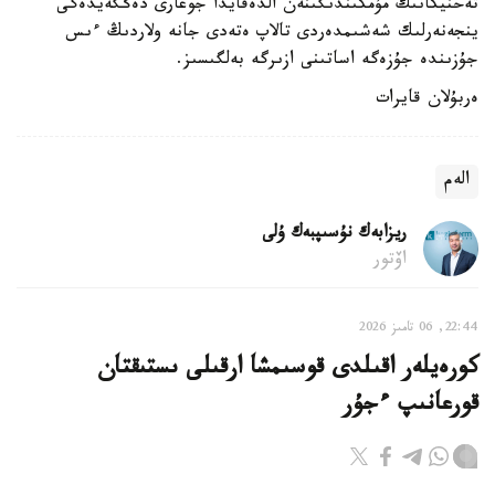
تەحنيكانىڭ مۇمكىندىگىنەن الدەقايدا جوعارى دەڭگەيدەگى
ينجەنەرلىك شەشىمدەردى تالاپ ەتەدى جانە ولاردىڭ ءىس
جۇزىندە جۇزەگە اساتىنى ازىرگە بەلگىسىز.
ەربۇلان قايرات
الەم
ريزابەك نۇسىپبەك ۇلى
اۆتور
22:44, 06 تامىز 2026
كورەيلەر اقىلدى قوسىمشا ارقىلى ىستىقتان
قورعانىپ ءجۇر