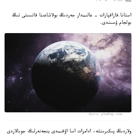
استانا.قازاقپارات - عالىمدار جەردىڭ بولاشاعىنا قاتىستى تىڭ
بولجام ۇسىندى.
Фото: pixabay.com
ولاردىڭ پىكىرىنشە، ادامزات اسا اۋقىمدى ينجەنەرلىك جوبالاردى