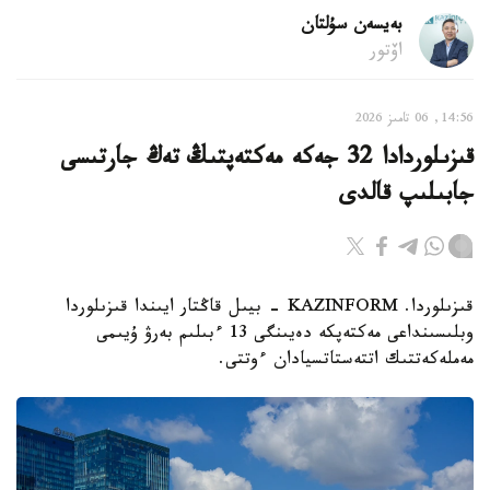
بەيسەن سۇلتان
اۆتور
14:56, 06 تامىز 2026
قىزىلوردادا 32 جەكە مەكتەپتىڭ تەڭ جارتىسى
جابىلىپ قالدى
قىزىلوردا. KAZINFORM - بيىل قاڭتار ايىندا قىزىلوردا
وبلىسىنداعى مەكتەپكە دەيىنگى 13 ءبىلىم بەرۋ ۇيىمى
مەملەكەتتىك اتتەستاتسيادان ءوتتى.