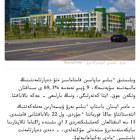
فوتو: اعىباي اياپبەرگەنوۆ / Kazinform
وبلىستىق ءبىلىم ساپاسىن قامتاماسىز ەتۋ دەپارتامەنتىنىڭ
مالىمەتىنە سۇيەنسەك، 9 ۇيىم نەمەسە %69,3 ى سىناقتان
وتكەن جوق. ايتا كەتەرلىگى، ونىڭ بارلىعى - جەكە بالاباقشا.
- مامىر ايىنان باستاپ ءبىلىم بەرۋ ۇيىمدارىن مەملەكەتتىك
اتتەستاتتاۋ جاڭا فورماتتا ءجۇردى. ول 22 بالاباقشانى قامتىدى.
13 ىنە انىقتالعان كەمشىلىكتەردى 3 اي ىشىندە زاڭناما تالاپتارىنا
سايكەستەندىرۋ مىندەتى جۇكتەلدى، - دەدى دەپارتامەنت
باسشىسى ءمادي بەكماعانبەتوۆ.