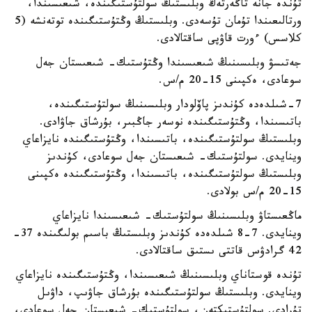
تۇندە جانە تاڭەرتەڭ وبلىستىڭ سولتۇستىگىندە، شىعىسىندا،
ورتالىعىندا تۇمان تۇسەدى. وبلىستىڭ وڭتۇستىگىندە توتەنشە (5
كلاسس) ءورت قاۋپى ساقتالادى.
جەتىسۋ وبلىسىنىڭ شىعىسىندا وڭتۇستىك- شىعىستان جەل
سوعادى، ەكپىنى 15-20 م/س.
7-شىلدەدە كۇندىز پاۆلودار وبلىسىنىڭ سولتۇستىگىندە،
باتىسىندا، وڭتۇستىگىندە نوسەر جاڭبىر، بۇرشاق جاۋادى.
وبلىستىڭ سولتۇستىگىندە، باتىسىندا، وڭتۇستىگىندە نايزاعاي
وينايدى. سولتۇستىك- شىعىستان جەل سوعادى، كۇندىز
وبلىستىڭ سولتۇستىگىندە، باتىسىندا، وڭتۇستىگىندە ەكپىنى
15-20 م/س بولادى.
ماڭعىستاۋ وبلىسىنىڭ سولتۇستىك- شىعىسىندا نايزاعاي
وينايدى. 7-8 شىلدەدە كۇندىز وبلىستىڭ باسىم بولىگىندە 37-
42 گرادۋس قاتتى ىستىق ساقتالادى.
تۇندە قوستاناي وبلىسىنىڭ شىعىسىندا، وڭتۇستىگىندە نايزاعاي
وينايدى. وبلىستىڭ سولتۇستىگىندە بۇرشاق جاۋىپ، داۋىل
تۇرادى. سولتۇستىكتەن، سولتۇستىك- شىعىستان جەل سوعادى،