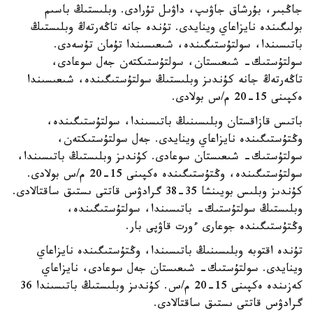
جاڭبىر، بۇرشاق جاۋىپ، داۋىل تۇرادى. وبلىستىڭ باسىم
بولىگىندە نايزاعاي وينايدى. تۇندە جانە تاڭەرتەڭ وبلىستىڭ
باتىسىندا، سولتۇستىگىندە، شىعىسىندا تۇمان تۇسەدى.
سولتۇستىك- شىعىستان، سولتۇستىكتەن جەل سوعادى،
تاڭەرتەڭ جانە كۇندىز وبلىستىڭ سولتۇستىگىندە، شىعىسىندا
ەكپىنى 15-20 م/س بولادى.
باتىس قازاقستان وبلىسىنىڭ باتىسىندا، سولتۇستىگىندە،
وڭتۇستىگىندە نايزاعاي وينايدى. جەل سولتۇستىكتەن،
سولتۇستىك- شىعىستان سوعادى. كۇندىز وبلىستىڭ باتىسىندا،
سولتۇستىگىندە، وڭتۇستىگىندە ەكپىنى 15-20 م/س بولادى.
كۇندىز وبلىس بويىنشا 35-38 گرادۋس قاتتى ىستىق ساقتالادى.
وبلىستىڭ سولتۇستىك- باتىسىندا، سولتۇستىگىندە،
وڭتۇستىگىندە جوعارى ءورت قاۋپى بار.
تۇندە اقتوبە وبلىسىنىڭ باتىسىندا، وڭتۇستىگىندە نايزاعاي
وينايدى. سولتۇستىك- شىعىستان جەل سوعادى، نايزاعاي
كەزىندە ەكپىنى 15-20 م/س. كۇندىز وبلىستىڭ باتىسىندا 36
گرادۋس قاتتى ىستىق ساقتالادى.