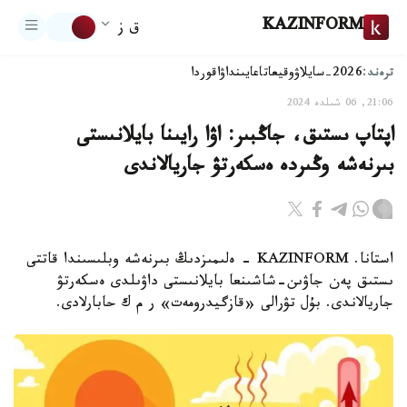
KAZINFORM
ق ز
ترەند:
2026-سايلاۋ
وقيعا
تاعايىنداۋ
اقوردا
21:06, 06 شىلدە 2024
اپتاپ ىستىق، جاڭبىر: اۋا رايىنا بايلانىستى
بىرنەشە وڭىردە ەسكەرتۋ جاريالاندى
استانا. KAZINFORM - ەلىمىزدىڭ بىرنەشە وبلىسىندا قاتتى
ىستىق پەن جاۋىن-شاشىنعا بايلانىستى داۋىلدى ەسكەرتۋ
جاريالاندى. بۇل تۋرالى «قازگيدرومەت» ر م ك حابارلادى.