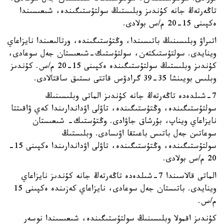
تاڭەرتەڭ جانە كۇندىز وبلىستىڭ سولتۇستىگىندە، شىعىسىندا
ەكپىنى 15-20 م/س بولادى.
اتىراۋ وبلىسىنىڭ باتىسىندا، وڭتۇستىگىندە، ورتالىعىندا نايزاعاي
وينايدى. سولتۇستىكتەن، سولتۇستىك-شىعىستان جەل سوعادى،
كۇندىز وبلىستىڭ سولتۇستىگىندە ەكپىنى 15-20 م/س. كۇندىز
وبلىس بويىنشا 35-39 گرادۋس قاتتى ىستىق ساقتالادى.
7-شىلدەدە تاڭەرتەڭ جانە كۇندىز الماتى وبلىسىنىڭ
سولتۇستىگىندە، وڭتۇستىگىندە، تاۋلى اۋداندارىندا كەي ۋاقىتتا
نايزاعاي ويناپ، بۇرشاق جاۋادى. وڭتۇستىك- شىعىستان
سوعاتىن جەل باتىس باعىتقا اۋىسادى. وبلىستىڭ
سولتۇستىگىندە، وڭتۇستىگىندە، تاۋلى اۋداندارىندا ەكپىنى 15-
20 م/س بولادى.
الماتى قالاسىندا 7-شىلدەدە تاڭەرتەڭ جانە كۇندىز نايزاعاي
وينايدى. باتىستان جەل سوعادى، نايزاعاي كەزىندە ەكپىنى 15
م/س.
كۇندىز اقمولا وبلىسىنىڭ سولتۇستىگىندە، شىعىسىندا نوسەر