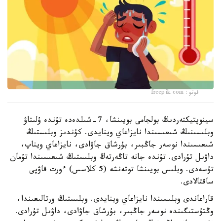
فوتو: freepik.com
سينوپتيكتەردىڭ بولجامى بويىنشا، 7-شىلدەدە تۇندە ۇلىتاۋ
وبلىسىنىڭ شىعىسىندا نايزاعاي وينايدى. كۇندىز وبلىستىڭ
شىعىسىندا نوسەر جاڭبىر، بۇرشاق جاۋادى، نايزاعاي ويناپ،
داۋىل تۇرادى. تۇندە جانە تاڭەرتەڭ وبلىستىڭ شىعىسىندا تۇمان
تۇسەدى. وبلىس بويىنشا توتەنشە (5 كلاسس) ءورت قاۋپى
ساقتالادى.
قاراعاندى وبلىسىندا نايزاعاي وينايدى. وبلىستىڭ ورتالىعىندا،
وڭتۇستىگىندە نوسەر جاڭبىر، بۇرشاق جاۋادى، داۋىل تۇرادى.