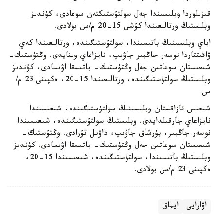
قىزىلوردا وبلىسىندا جەل سولتۇستىكتەن سوعادى، كۇندىز
وبلىستىڭ ورتالىعىندا كۇشى 15-20 م/س بولادى.
اباي وبلىسىنىڭ باتىسىندا، سولتۇستىگىندە، ورتالىعىندا كەي
ۋاقىتتاردا نوسەر جاڭبىر جاۋىپ، نايزاعاي وينايدى. وڭتۇستىك-
شىعىستان سوعاتىن جەل وڭتۇستىك- باتىسقا اۋىسادى، كۇندىز
وبلىستىڭ سولتۇستىگىندە، ورتالىعىندا 15-20، ەكپىنى 23 م/
س.
شىعىس قازاقستان وبلىسىنىڭ سولتۇستىگىندە، شىعىسىندا
نايزاعاي جارقىلدايدى. وبلىستىڭ سولتۇستىگىندە، شىعىسىندا
نوسەر جاڭبىر، بۇرشاق جاۋىپ، داۋىل تۇرادى. وڭتۇستىك-
شىعىستان سوعاتىن جەل وڭتۇستىك- باتىسقا اۋىسادى. كۇندىز
وبلىستىڭ باتىسىندا، سولتۇستىگىندە، شىعىسىندا 15-20،
ەكپىنى 23 م/س بولادى.
اۋارايى
ايماق