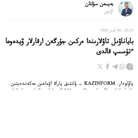
بەيسەن سۇلتان
اۆتور
13:24, 06 تامىز 2026
باياناۋىل تاۋلارىندا ەركىن جۇرگەن ارقارلار ۆيدەوعا
ءتۇسىپ قالدى
پاۆلودار. KAZINFORM - ۇلتتىق پارك اۋماعىن مەكەندەيتىن
تاۋ ارقارلارىنىڭ سانى بۇگىندە 800 گە تاياپ قالعان. جانۋارلار
قازاقستاننىڭ قىزىل كىتابىنا ەنگىزىلگەن.