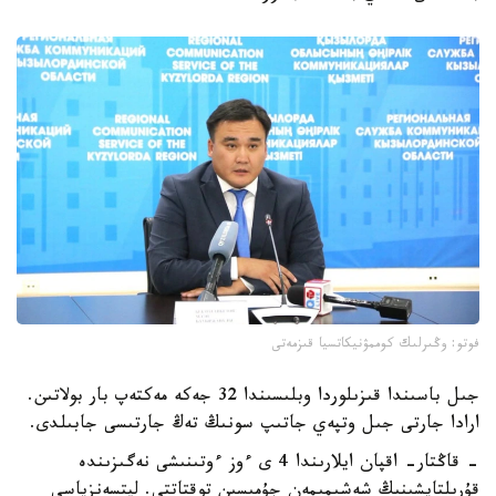
فوتو: وڭىرلىك كوممۋنيكاتسيا قىزمەتى
جىل باسىندا قىزىلوردا وبلىسىندا 32 جەكە مەكتەپ بار بولاتىن.
ارادا جارتى جىل وتپەي جاتىپ سونىڭ تەڭ جارتىسى جابىلدى.
- قاڭتار- اقپان ايلارىندا 4 ى ءوز ءوتىنىشى نەگىزىندە
قۇرىلتايشىنىڭ شەشىمىمەن جۇمىسىن توقتاتتى. ليتسەنزياسى