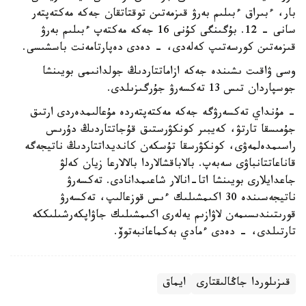
بار، ءبىراق ءبىلىم بەرۋ قىزمەتىن توقتاتقان جەكە مەكتەپتەر
سانى - 12. بۇگىنگى كۇنى 16 جەكە مەكتەپ ءبىلىم بەرۋ
قىزمەتىن كورسەتىپ كەلەدى، - دەدى دەپارتامەنت باسشىسى.
وسى ۋاقىت ىشىندە جەكە ازاماتتاردىڭ جولدانىمى بويىنشا
جوسپاردان تىس 13 تەكسەرۋ جۇرگىزىلدى.
- مۇنداي تەكسەرۋگە جەكە مەكتەپتەردە مۇعالىمدەردى ارتىق
جۇمىسقا تارتۋ، كەيبىر كونكۋرستىق قۇجاتتاردىڭ دۇرىس
راسىمدەلمەۋى، كونكۋرسقا تۇسكەن كانديداتتاردىڭ ناتيجەگە
قاناعاتتانباۋى سەبەپ. بالاباقشالاردا بالالارعا زيان كەلۋ
جاعدايلارى بويىنشا اتا-انالار شاعىمدانادى. تەكسەرۋ
ناتيجەسىندە 30 اكىمشىلىك ءىس قوزعالىپ، تەكسەرۋ
قورىتىندىسىمەن لاۋازىم يەلەرى اكىمشىلىك جاۋاپكەرشىلىككە
تارتىلدى، - دەدى ءمادي بەكماعانبەتوۆ.
قىزىلوردا جاڭالىقتارى
ايماق