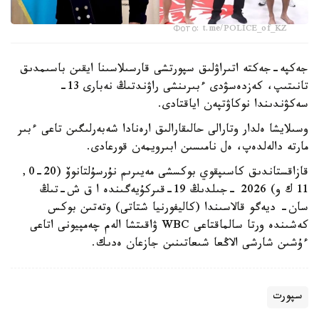
Фото: t.me/POLICE_of_KZ
جەكپە-جەكتە اتىراۋلىق سپورتشى قارسىلاسىنا ايقىن باسىمدىق
تانىتىپ، كەزدەسۋدى ءبىرىنشى راۋندتىڭ نەبارى 13-
سەكۋندىندا نوكاۋتپەن اياقتادى.
وسىلايشا ەلدار وتارالى حالىقارالىق ارەنادا شەبەرلىگىن تاعى ءبىر
مارتە دالەلدەپ، ەل نامىسىن ابىرويمەن قورعادى.
قازاقستاندىق كاسىپقوي بوكسشى مەيىرىم نۇرسۇلتانوۆ (20-0,
11 ك و) 2026 -جىلدىڭ 19-قىركۇيەگىندە ا ق ش-تىڭ
سان- ديەگو قالاسىندا (كاليفورنيا شتاتى) وتەتىن بوكس
كەشىندە ورتا سالماقتاعى WBC ۋاقىتشا الەم چەمپيونى اتاعى
ءۇشىن شارشى الاڭعا شىعاتىنىن جازعان ەدىك.
سپورت