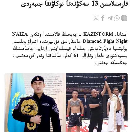
قارسىلاسىن 13 سەكۋندتا نوكاۋتقا جىبەردى
استانا. KAZINFORM - بەيجىڭ قالاسىندا وتكەن NAIZA
Diamond Fight Night حالىقارالىق تۋرنيرىندە اتىراۋ وبلىسى
پوليتسيا دەپارتامەنتى جىلدام قيمىلدايتىن ارنايى جاساعىنىڭ
ينسپەكتورى ەلدار وتارالى 61 كەلى سالماقتا ونەر كورسەتىپ،
جەڭىسكە جەتتى.