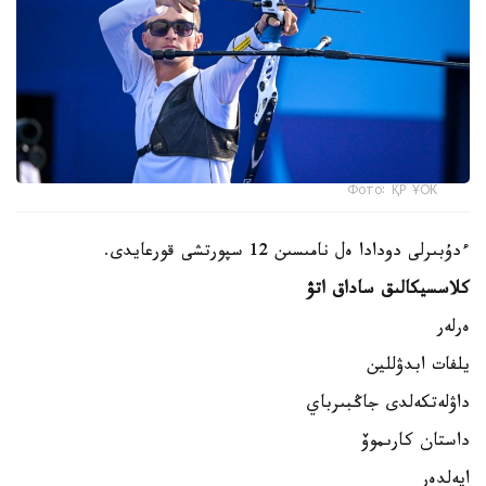
Фото: ҚР ҰОК
ءدۇبىرلى دودادا ەل نامىسىن 12 سپورتشى قورعايدى.
كلاسسيكالىق ساداق اتۋ
ەرلەر
يلفات ابدۋللين
داۋلەتكەلدى جاڭبىرباي
داستان كارىموۆ
ايەلدەر