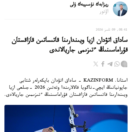
ريزابەك نۇسىپبەك ۇلى
اۆتور
08:41, 09 تامىز 2026
ساداق اتۋدان ازيا ويىندارىنا قاتىساتىن قازاقستان
قۇراماسىنىڭ ءتىزىمى جاريالاندى
استانا. KAZINFORM - ساداق اتۋدان باپكەرلەر شتابى
جاپونيانىڭ ايچي-ناگويا قالالارىندا وتەتىن 2026 -جىلعى ازيا
ويىندارىنا قاتىساتىن قازاقستان قۇراماسىنىڭ ءتىزىمىن جاريالادى.