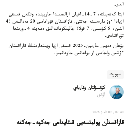
الدى.
ايتا كەتەيىك، 7-14-اقپان ارالىعىندا حاربيندە وتكەن قىسقى
ازيادا ءوز مارەسىنە جەتتى. قازاقستان قۇراماسى 20 مەدالمەن (4
التىن، 9 كۇمىس، 7 قولا) جالپىكوماندالىق ەسەپتە 4-ورىنعا
تۇراقتادى.
بۇعان دەيىن حاربين-2025 قىسقى ازيا ويىندارىنىڭ قازاقستان
ءۇشىن ولجاسى از بولعانىن جازعانبىز.
سپورت
كۇنسۇلتان وتارباي
اۆتور
09:40, 09 تامىز 2026
قازاقستان پوليتسەيى قىتايداعى جەكپە-جەكتە