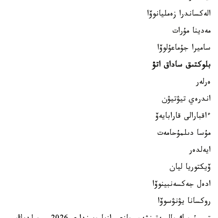
الەكساندرا زەمليانوۆا
مەدينا مۇرات
ساميرا جۇماعۇلوۆا
بلوكتىق ساداق اتۋ
ەرلەر
اندرەي تيۋتيۋن
ءاقبارالى قارابايەۆ
مۇسا دىلمۇحامەت
ايەلدەر
ۆيكتوريا ليان
ادەل جەكسەنبينوۆا
روكسانا يۋنۋسوۆا