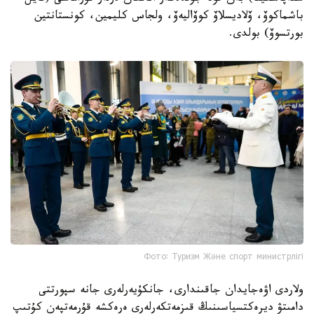
باشماكوۆ، ۆلاديسلاۆ كوۆاليەۆ، ولجاس كليمين، كونستانتين
بورتسوۆ) بولدى.
Фото: Туризм Және спорт министрлігі
ولاردى اۋەجايدان جاقىندارى، جانكۇيەرلەرى جانە سپورتتى
دامىتۋ ديرەكتسياسىنىڭ قىزمەتكەرلەرى ەرەكشە قۇرمەتپەن كۇتىپ