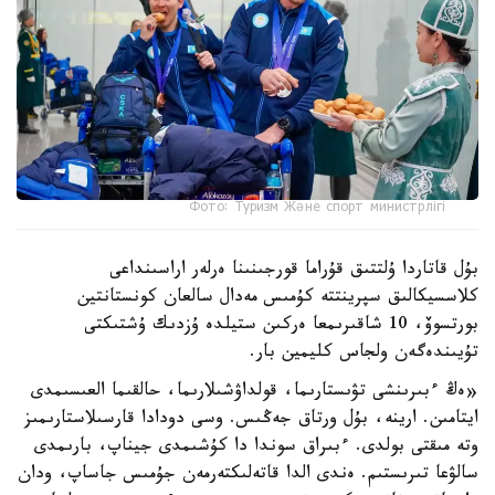
Фото: Туризм Және спорт министрлігі
بۇل قاتاردا ۇلتتىق قۇراما قورجىنىنا ەرلەر اراسىنداعى
كلاسسيكالىق سپرينتتە كۇمىس مەدال سالعان كونستانتين
بورتسوۆ، 10 شاقىرىمعا ەركىن ستيلدە ۇزدىك ۇشتىكتى
تۇيىندەگەن ولجاس كليمين بار.
«ەڭ ءبىرىنشى تۋىستارىما، قولداۋشىلارىما، حالقىما العىسىمدى
ايتامىن. ارينە، بۇل ورتاق جەڭىس. وسى دودادا قارسىلاستارىمىز
وتە مىقتى بولدى. ءبىراق سوندا دا كۇشىمدى جيناپ، بارىمدى
سالۋعا تىرىستىم. ەندى الدا قاتەلىكتەرمەن جۇمىس جاساپ، ودان