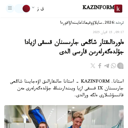
KAZINFORM
ق ز
ترەند:
2026-سايلاۋ
وقيعا
تاعايىنداۋ
اقوردا
09:17, 15 اقپان 2025
ەلوردالىقتار شاڭعى جارىسىنان قىسقى ازيادا
جۇلدەگەرلەرىن قارسى الدى
استانا. KAZINFORM - استانا حالىقارالىق اۋەجايىنا شاڭعى
جارىسىنان IX قىسقى ازيا ويىندارىنىڭ جۇلدەگەرلەرى مەن
قاتىسۋشىلارى ەلگە ورالدى.