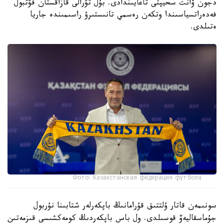
دجون ۆانت سحيپتى تاعايىندادى. بۇل تۋرالى قازاقستان فۋتبول
فەدەراتسياسىندا وتكەن رەسمي تانىستىرۋ راسىمىندە جاريا
ەتىلدى.
Фото: Казахстанская федерация футбола
سونىمەن قاتار ۇلتتىق قۇرامانىڭ باپكەرلەر شتابىنا نۇربول
جۇماسقاليەۆ قوسىلدى. ول باس باپكەردىڭ كومەكشىسى قىزمەتىن