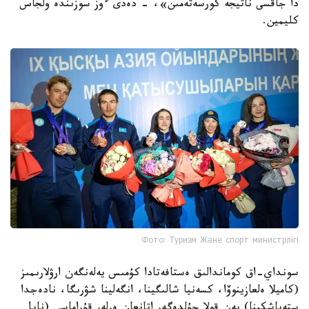
دا جاقسى ناتيجە كورسەتەمىن»، - دەدى ءوز سوزىندە ولجاس
كليمين.
Фото: Туризм Және спорт министрлігі
سونداي-اق كوماندالىق ەستافەتادا كۇمىس يەلەنگەن ارۋلارىمىز
(كاميلا ەلعازينوۆا، كسەنيا شالىگينا، انگەلينا شۋرىگا، نادەجدا
ستەپاشكينا) بەن قولا جۇلدەگەر اتانعان ەرلەر قۇراماسى (نايل