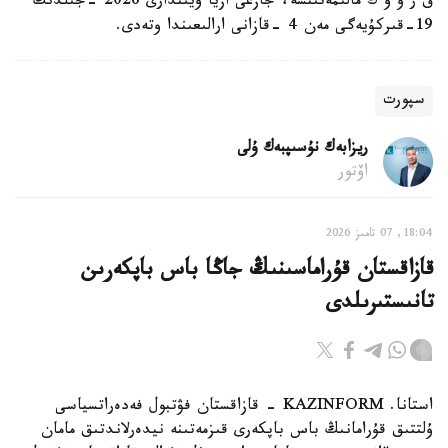
ق ر ۇ و ك مالىمەتىنشە، جازعى ازيا ويىندارى 2026 -جىلدىڭ
19-قىركۇيەگى مەن 4 -قازانى ارالىعىندا وتەدى.
سپورت
ريزابەك نۇسىپبەك ۇلى
اۆتور
18:04, 07 تامىز 2026
قازاقستان قۇراماسىنىڭ جاڭا باس باپكەرىن
تانىستىرىلدى
استانا. KAZINFORM - قازاقستان فۋتبول فەدەراتسياسى
ۇلتتىق قۇرامانىڭ باس باپكەرى قىزمەتىنە نيدەرلاندتىق مامان