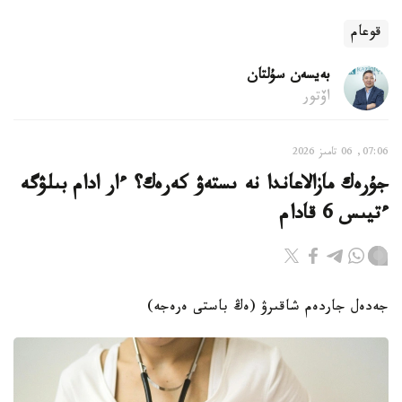
قوعام
بەيسەن سۇلتان
اۆتور
07:06, 06 تامىز 2026
جۇرەك مازالاعاندا نە ىستەۋ كەرەك؟ ءار ادام بىلۋگە
ءتيىس 6 قادام
جەدەل جاردەم شاقىرۋ (ەڭ باستى ەرەجە)