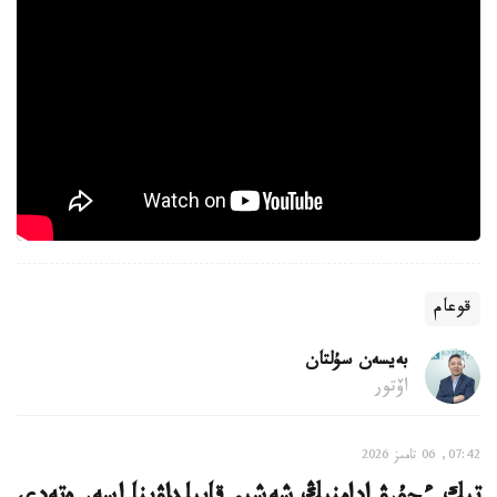
قوعام
بەيسەن سۇلتان
اۆتور
07:42, 06 تامىز 2026