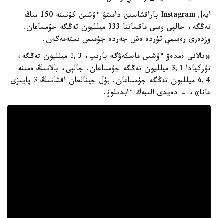
ايەل Instagram پاراقشاسىن دامىتۋ ءۇشىن كۇنىنە 150 مىڭ
تەڭگە، جالپى وسى ماقساتتا 333 ميلليون تەڭگە جۇمساعان.
وزدەرى رەسمي تۇردە ەش جەردە جۇمىس ىستەمەگەن.
«بالانى ەمدەۋ ءۇشىن ماسكەۋگە بارىپ، 3,3 ميلليون تەڭگە،
تۇركيادا 3,1 ميلليون تەڭگە جۇمساعان. جالپى، بالانىڭ ەمىنە
6,4 ميلليون تەڭگە جۇمساعان. بۇل جينالعان اقشانىڭ 3 پايىزى
عانا»، - دەيدى الىبەك ءابدىلوۆ.