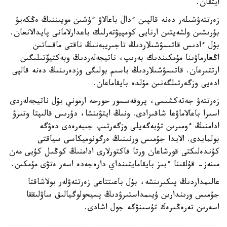
ايتقان.
زەرتتەۋشىلەر دەنە قالپىن ءدال باعالاۋ ءۇشىن مويىننىڭ ەڭكەيۋ
بۇرىشىن ولشەيتىن ارنايى كومپيۋتەرلىك باعدارلامانى پايدالانعان.
بۇل ءادىس قاتىسۋشىلاردىڭ تاجىريبەنىڭ ناقتى ماقساتىن
اڭعارماۋىنا مۇمكىندىك بەرىپ، ناتيجەلەردىڭ وبەكتيۆتىلىگىن
ارتتىرعان. قاتىسۋشىلاردىڭ باسىم بولىگى وزدەرىنىڭ دەنە قالپى
ادەيى وزگەرتىلگەنىن مۇلدە بايقاماعان.
زەرتتەۋ جەتەكشىسى، پروفەسسور حورحە ارموني بۇل ناتيجەلەردى
اسىرا باعالاماۋعا شاقىرادى. ونىڭ ايتۋىنشا، دۇرىس قالىپتا وتىرۋ
ادامنىڭ ءومىرىن تۇبەگەيلى وزگەرتىپ جىبەرەدى دەۋگە
بولمايدى. الايدا جۇمىس ورنىنىڭ ەرگونوميكاسى سياقتى
كۇندەلىكتى قورشاعان ورتا فاكتورلارى ادامنىڭ كوڭىل كۇيى مەن
مىنەز- قۇلقىنا ءبىز بايقامايتىنداي دارەجەدە اسەر ەتۋى مۇمكىن.
عالىمداردىڭ پىكىرىنشە، بۇل باعىتتاعى زەرتتەۋلەر بولاشاقتا
جۇمىس ورىندارىن ۇيىمداستىرۋدىڭ پسيحولوگيالىق ساۋلىققا
اسەرىن تەرەڭىرەك تۇسىنۋگە جول اشادى.