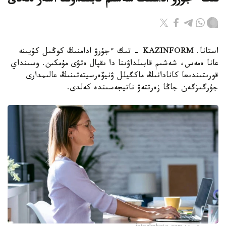
تىك ءجۇرۋ ادامنىڭ شەشىم قابىلداۋىنا اسەر ەتەدى
استانا. KAZINFORM - تىك ءجۇرۋ ادامنىڭ كوڭىل كۇيىنە
عانا ەمەس، شەشىم قابىلداۋىنا دا ىقپال ەتۋى مۇمكىن. وسىنداي
قورىتىندىعا كانادانىڭ ماكگيلل ۋنيۆەرسيتەتىنىڭ عالىمدارى
جۇرگىزگەن جاڭا زەرتتەۋ ناتيجەسىندە كەلدى.