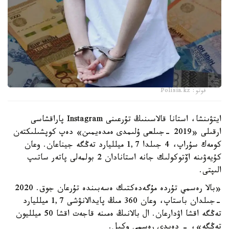
فوتو: Polisia.kz
ايتۋىنشا، استانا قالاسىنىڭ تۇرعىنى Instagram پاراقشاسى
ارقىلى «2019 -جىلعى ۇلىمدى ەمدەيمىن» دەپ كوپشىلىكتەن
كومەك سۇراپ، 4 جىلدا 1,7 ميلليارد تەڭگە جيناعان. وعان
كۇيەۋىنە اۆتوكولىك جانە استانادان 2 بولمەلى پاتەر ساتىپ
الىپتى.
«بالا رەسمي تۇردە مۇگەدەكتىك ەسەبىندە تۇرعان جوق. 2020
-جىلدان باستاپ، وعان 360 مىڭ پايدالانۋشى 1,7 ميلليارد
تەڭگە اقشا اۋدارعان. ال بالانىڭ ەمىنە قاجەت اقشا 50 ميلليون
تەڭگە»، - دەيدى رەسمي وكىل.