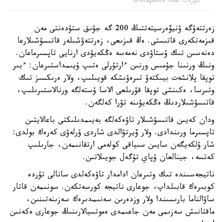
سۋرەت: istockphoto.com
زەرتتەۋگە ۋنيۆەرسيتەتتىڭ 200 گە جۋىق ستۋدەنتى مەن
قىزمەتكەرى قاتىستى. ەڭ قىزىعى، زەرتتەۋشىلەر قاتىسۋشىلارعا
دەنەسىن تىك ۇستاۋدى نەمەسە ەڭكەيۋدى ارنايى تاپسىرماعان.
ونىڭ ورنىنا جۇمىس ورنىن ءارتۇرلى ەتىپ ۇيىمداستىرعان: ءبىر
توپقا پلانشەت بيىكتەۋ تىرەۋىشكە قويىلىپ، ولار ەرىكسىز تىك
وتىرسا، ەكىنشى توپقا قۇرىلعى الاسا ۇستەلگە ورنالاستىرىلىپ،
قاتىسۋشىلاردىڭ ەڭكەيۋىنە تۋرا كەلگەن.
ودان كەيىن قاتىسۋشىلار تاۋەكەلگە بەيىمدىلىكتى باعالايتىن
تاپسىرما ورىندادى. ولار ۆيرتۋالدى شاردى ۇرلەۋى كەرەك بولدى:
شار ۇلكەيگەن سايىن سىياقى كولەمى ارتقانىمەن، جارىلىپ
كەتسە، جينالعان ۇپاي تۇگەل جويىلاتىن.
ناتيجەسىندە تىك وتىرعان ادامدار تاۋەكەلدى سانالى تۇردە
كوبىرەك قابىلداپ، جوعارى ناتيجە كورسەتكەن. سونىمەن قاتار
ساۋالناما بارىسىندا ولار وزدەرىن سەنىمدىرەك سەزىنەتىنىن،
ماقتانىش سەزىمى مەن جاعىمدى ەموتسيالارىنىڭ جوعارى ەكەنىن