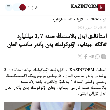
KAZINFORM
ق ز
ترەند:
2026-سايلاۋ
وقيعا
تاعايىنداۋ
اقوردا
08:39, 03 ءساۋىر 2024
استانالىق ايەل بالاسىنىڭ ەمىنە 1,7 ميلليارد
تەڭگە جيناپ، اۆتوكولىك پەن پاتەر ساتىپ العان
استانا. KAZINFORM - كۇيەۋىنە اۆتوكولىك جانە استانادان 2
بولمەلى پاتەر ساتىپ العان. قارجىلىق مونيتورينگ اگەنتتىگىنىڭ
رەسمي وكىلى الىبەك ءابدىلوۆ «تالقى» باعدارلاماسىندا
بالاسىنىڭ ەمىنە قارجى جيناپ، وعان اۆتوكولىك پەن پاتەر العان
ايەل تۋرالى ايتتى.