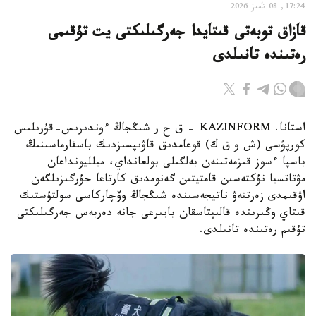
17:24, 08 تامىز 2026
قازاق توبەتى قىتايدا جەرگىلىكتى يت تۇقىمى
رەتىندە تانىلدى
استانا. KAZINFORM – ق ح ر شىڭجاڭ ءوندىرىس-قۇرىلىس
كورپۋسى (ش و ق ك) قوعامدىق قاۋىپسىزدىك باسقارماسىنىڭ
باسپا ءسوز قىزمەتىنەن بەلگىلى بولعانداي، ميلليونداعان
مۋتاتسيا نۇكتەسىن قامتيتىن گەنومدىق كارتاعا جۇرگىزىلگەن
اۋقىمدى زەرتتەۋ ناتيجەسىندە شىڭجاڭ وۆچاركاسى سولتۇستىك
قىتاي وڭىرىندە قالىپتاسقان بايىرعى جانە دەربەس جەرگىلىكتى
تۇقىم رەتىندە تانىلدى.