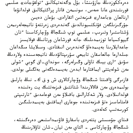
دەرەككوزدىڭ جازۋىنشا، بۇل «گەنەتيكالىق ءتولقۇجات» عىلىمي
قورىتىندى عانا ەمەس، سونىمەن قاتار پراكتيكالىق قولدانۋعا
ارنالعان «باعدار» قىزمەتىن اتقارادى. بۇعان دەيىن
جۇرگىزىلگەن فۋنكتسيونالدىق گەندەردى زەرتتەۋ ناتيجەلەرىمەن
ۇشتاستىرا وتىرىپ، عىلىمي توپ شىڭجاڭ وۆچاركاسىنا ءتان
گيپوكسياعا توزىمدىلىك جانە قورشاعان ورتانىڭ قولايسىز
جاعدايلارىنا بەيىمدەلۋ گەندەرىن انىقتادى. وسىلايشا مىڭداعان
جىلدارعا جالعاسقان تابيعي سۇرىپتالۋدىڭ ناتيجەسىندە ولاردىڭ
سۋىق ءارى بيىك تاۋلى وڭىرلەرگە، سونداي-اق گوبي ءشولى
مەن شولەيتتى ايماقتارعا ابدەن بەيىمدەلگەنى بەلگىلى بولدى.
قازىرگى ۋاقىتتا شىڭجاڭ وۆچاركالارى ش و ق ك- نىڭ بارلىق
بولىمدەرى مەن قالالارىندا شتاتتىق قىزمەتتىك يت رەتىندە
قولدانىلادى. ولار شەكارالىق باقىلاۋ مەن قوعامدىق ءتارتىپتى
قامتاماسىز ەتۋ قىزمەتىندە جوعارى ايماقتىق بەيىمدىلىگىن
كورسەتىپ كەلەدى.
قىتاي جۇمىسشى يتتەردى باسقارۋ قاۋىمداستىعى دەرەگىنشە،
شىڭجاڭ وۆچاركاسى - التاي مەن تيان-شان تاۋلارىنىڭ