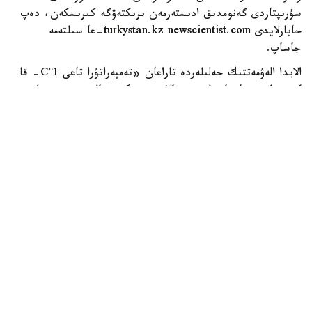
سۇرىپتاردى گەنومدىق ادىستەرمەن ىرىكتەۋگە كىرىسكەن، دەپ
حابارلايدى turkystan.kz newscientist.com-عا سىلتەمە
جاساپ.
الايدا الەۋمەتتىك جەلىلەردە تاراعان «تەمپەراتۋرا تاعى 1°C- قا
كوتەرىلسە، ماتچا مۇلدە جوعالادى» دەگەن مالىمدەمەنى عىلىمي
تۇرعىدان دالەلدەنگەن بولجام دەۋگە بولمايدى. قازىرگى
زەرتتەۋلەر كليماتتىڭ جىلىنۋى ءونىم كولەمىن ازايتىپ، جوعارى
ساپالى ماتچانىڭ ءدامىن وزگەرتۋى مۇمكىن ەكەنىن كورسەتەدى.
ءبىراق ناقتى ءبىر گرادۋسقا بايلانعان جويىلۋ شەگى انىقتالعان
جوق.
ماتچا كادىمگى كەپتىرىلگەن شاي جاپىراعىنان ەمەس، تەنچا
دەپ اتالاتىن ارنايى شيكىزاتتان دايىندالادى. ەگىن جيناۋعا
بىرنەشە اپتا قالعاندا شاي بۇتالارى كۇن ساۋلەسىنەن
كولەڭكەلەنەدى. بۇل جاپىراقتاعى حلوروفيلل مەن بوس
امينقىشقىلدارىنىڭ، سونىڭ ىشىندە تەانيننىڭ كوبىرەك جينالۋىنا
جاعداي جاسايدى. جينالعان جاپىراق بۋعا ۇستالىپ،
كەپتىرىلگەننەن كەيىن ساباقتارى مەن قاتتى بولىكتەرى الىنىپ،