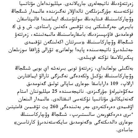
زەرتتەۋدىڭ ناتيجەلەرى جاريالاندى. ميلليونداعان مۋتاتسيا
نۇكتەسىنە جۇرگىزىلگەن تالداۋلار نەگىزىندە عالىمدار شىڭجاڭ
وۆچاركاسىنىڭ قىتايدىڭ سولتۇستىك ايماعىندا قالىپتاسقان
بايىرعى جەرگىلىكتى يت تۇقىمى ەكەنىن راستادى. ش و ق ك
قوعامدىق قاۋىپسىزدىك باسقارماسىنىڭ مالىمەتىنشە، زەرتتەۋ
شىڭجاڭ وۆچاركاسىنىڭ «سىرتتان اكەلىنگەن تۇقىمدى
جەتىلدىرۋ ناتيجەسىندە پايدا بولعانى» تۋرالى ۇزاققا سوزىلعان
پىكىرتالاسقا نۇكتە قويىلدى.
بەلگىلى بولعانداي، زەرتتەۋ توبى بىرنەشە اي بويى شىڭجاڭ
وۆچاركاسىنىڭ بۇكىل ولكەدەگى نەگىزگى تارالۋ ايماقتارىن
ارالاپ، 109 داراباسقا جوعارى ساپالى تولىق گەنومدىق
سەكۆەنيرلەۋ جۇرگىزدى. ناتيجەسىندە 25 ميلليوننان استام
گەنەتيكالىق مۋتاتسيا نۇكتەسى انىقتالدى. عالىمدار الىنعان
اۋقىمدى دەرەكتەردى جەر بەتىندەگى 260 يت تۇقىمىن قامتيتىن
ءىرى دەرەكقورمەن سالىستىرىپ، شىڭجاڭ وۆچاركاسىنىڭ
جوعارى دالدىكتەگى «گەنومدىق سايكەستەندىرۋ كارتاسىن»
جاسادى.