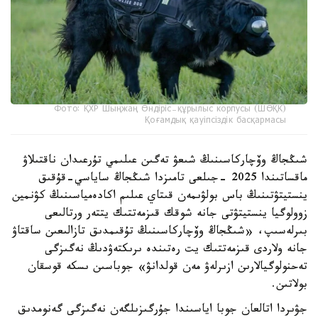
Фото: ҚХР Шыңжаң Өндіріс-құрылыс корпусы (ШӨҚК)
Қоғамдық қауіпсіздік басқармасы
شىڭجاڭ وۆچاركاسىنىڭ شىعۋ تەگىن عىلىمي تۇرعىدان ناقتىلاۋ
ماقساتىندا 2025 -جىلعى تامىزدا شىڭجاڭ ساياسي-قۇقىق
ينستيتۋتىنىڭ باس بولۋىمەن قىتاي عىلىم اكادەمياسىنىڭ كۋنمين
زوولوگيا ينستيتۋتى جانە شوقك قىزمەتتىك يتتەر ورتالىعى
بىرلەسىپ، «شىڭجاڭ وۆچاركاسىنىڭ تۇقىمدىق تازالىعىن ساقتاۋ
جانە ولاردى قىزمەتتىك يت رەتىندە ىرىكتەۋدىڭ نەگىزگى
تەحنولوگيالارىن ازىرلەۋ مەن قولدانۋ» جوباسىن ىسكە قوسقان
بولاتىن.
جۋىردا اتالعان جوبا اياسىندا جۇرگىزىلگەن نەگىزگى گەنومدىق