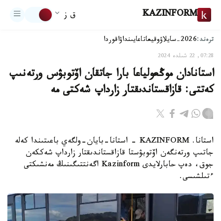
KAZINFORM
ق ز
ترەند:
2026-سايلاۋ
وقيعا
تاعايىنداۋ
اقوردا
07:28, 22 شىلدە 2024
استانادان موڭعولياعا بارا جاتقان اۆتوبۋس ورتەنىپ
كەتتى: قازاقستاندىقتار زارداپ شەكتى مە
استانا. KAZINFORM - استانا-بايان-ولگەي باعىتىندا كەلە
جاتىپ ورتەنگەن اۆتوبۋستا قازاقستاندىقتار زارداپ شەككەن
جوق، دەپ حابارلايدى Kazinform اگەنتتىگىنىڭ مەنشىكتى
ءتىلشىسى.