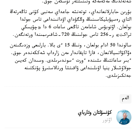
شەتەلدىك مەكەمەگە وتىنىشتەر تۇسكەن جوق.
بۇرىن حابارلانعانداي، توتەنشە جاعداي سەنبى كۇنى تاڭەرتەڭ
التاي رەسپۋبليكاسىنىڭ وڭگۋداي اۋدانىنداعى تاس جولدا
بولعان. اۆتوبۋس شامامەن تاڭعى ساعات 6 دا «چۋيسكي
تراكت» ر-256 تاس جولىنىڭ 720-شاقىرىمىندا ورتەنگەن.
سالوندا 50 ادام بولعان، ونىڭ 15 ءى بالا. بارلىعى وزدىگىنەن
ەۆاكۋاتسيالانعان، قازا تاپقاندار مەن زارداپ شەككەندەر جوق.
ءبىر ساعاتتىڭ ىشىندە ءورت ءسوندىرىلدى. وسىدان كەيىن
جولاۋشىلار ينيا اۋىلىنداعى ۋاقىتشا ورنالاستىرۋ پۋنكتىنە
جەتكىزىلدى.
الەم
كۇنسۇلتان وتارباي
اۆتور