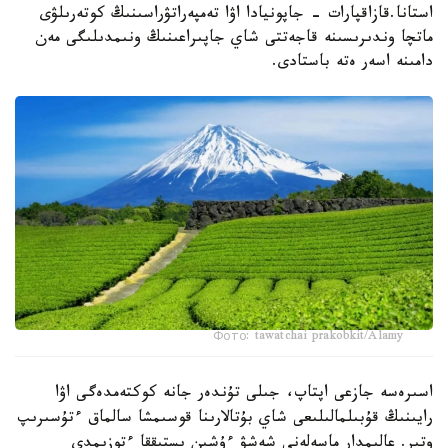
استانا.قازاقپارات - جاپونيادا اۋا تەمپەراتۋراسىنىڭ كوتەرىلۋى
ماتچا وندىرىسىنە قاجەتتى شاي جاپىراعىنىڭ ونىمدىلىگى مەن
دامىنە اسەر ەتە باستادى.
Фото: tawatchai prakobkit/Alamy
اسىرەسە جازعى اپتاپ، جىلى تۇندەر جانە كوكتەمدەگى اۋا
رايىنىڭ قۇبىلمالىلىعى شاي بۇتالارىنا قوسىمشا سالماق ءتۇسىرىپ
وتىر. عالىمدار ماسەلەنى شەشۋ ءۇشىن ىستىققا ءتوزىمدى