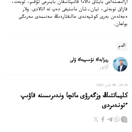
ارالىعىنداعى بايتاق دالادا قالىپتاسقان بايىرعى تۇقىم، توبەت،
قازاق توبەتى، تيان-شان ماستيفى دەپ تە اتالادى. ولار
ەجەلدەن بەرى كوشپەندى حالىقتاردىڭ سەنىمدى سەرىگى
بولعان.
الەم
ريزابەك نۇسىپبەك ۇلى
اۆتور
16:18, 08 تامىز 2026
كليماتتىڭ وزگەرۋى ماتچا وندىرىسىنە قاۋىپ
ءتوندىردى