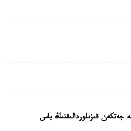
ليون تەڭگەگە جەتكەن قىزىلوردالىقتىڭ باس