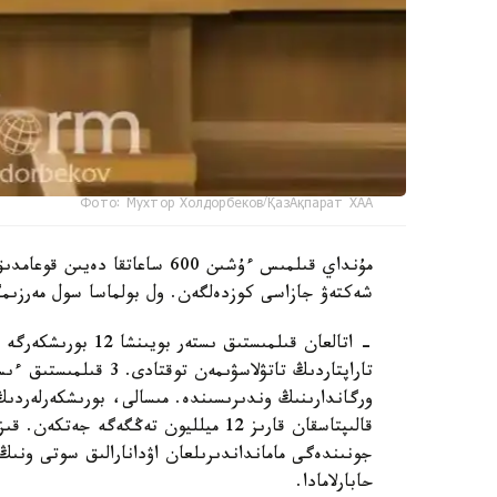
Фото: Мухтор Холдорбеков/ҚазАқпарат ХАА
مۇنداي قىلمىس ءۇشىن 600 ساعا
شەكتەۋ جازاسى كوزدەلگەن. ول بولماسا سول مەرزىمگ
قالىپتاسقان قارىز 12 ميلليون تەڭگەگە 
حابارلامادا.