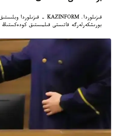
قىزىلوردا. KAZINFORM - قىزى
بورىشكەرلەرگە قاتىستى قىلمىستىق كودەكستىڭ 139-بابىمەن 32 قىلمىستىق ءىستى تىركەدى.