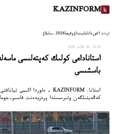
KAZINFORM
ترەند:
اقوردا
تاعايىنداۋ
وقيعا
2026-سايلاۋ
12:52, 28 قاڭتار 2025
استاناداعى كولىك كەپتەلىسى ماسەل
باسشىسى
استانا. KAZINFORM - ەلوردا اكى
كەڭەيتىلگەن وتىرىسىندا پرەزيدەنت قاسىم-جومار