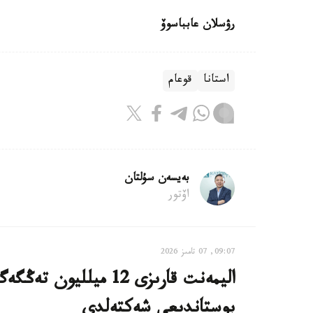
رۋسلان عابباسوۆ
استانا
قوعام
بەيسەن سۇلتان
اۆتور
09:07, 07 تامىز 2026
اليمەنت قارىزى 12 ميل
بوستاندىعى شەكتەلدى