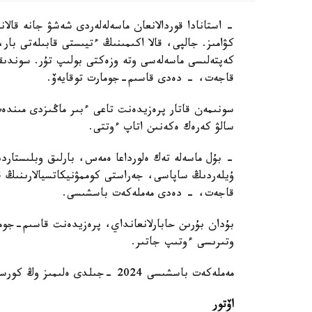
- استانادا قوردالانعان ماسەلەلەردى شەشۋ جانە قالا
كۋامىز. جالپى، قالا اكىمىنىڭ ءتيىستى قابىلەتى با
كەپتەلىسى ماسەلەسى وتە وزەكتى بولىپ تۇر. سوندىقت
قاجەت، - دەدى قاسىم-جومارت توقايەۆ.
سونىمەن قاتار پرەزيدەنت تاعى ءبىر ماڭىزدى مىندەت
سالۋ كەرەك ەكەنىن اتاپ ءوتتى.
- بۇل ماسەلە تەك ەلورداعا ەمەس، بارلىق وبلىستاردى
ۇيلەردىڭ ساپاسى، جەراستى كوممۋنيكاتسيالارىنىڭ ق
قاجەت، - دەدى مەملەكەت باسشىسى.
بۇدان بۇرىن حابارلانعانداي، پرەزيدەنت قاسىم-جوم
وتىرىسى ءوتىپ جاتىر.
مەملەكەت باسشىسى 2024 -جىلدى ەلىمىز وڭ كورسەتكىشتەرمەن اياقتاعانىن ايتتى.
اۆتور