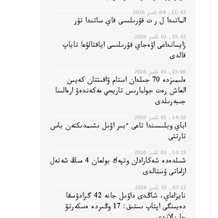
11:42, 04 تامىز 2026
الماتىدا ل ر ت قۇرىلىسى قاي ساتىدا تۇر
15:42, 03 تامىز 2026
زايسانداعى اۋەجاي قۇرىلىسى اياقتالۋعا تاياپ
قالدى
15:06, 03 تامىز 2026
ەلىمىزدە 70 جىلدان استام ۋاقىتتان كەيىن
العاش رەت جولبارىس تاريحي مەكەندەۋ ارەالىنا
جىبەرىلدى
14:52, 03 تامىز 2026
اباي وبلىسىندا تاعى ءبىر اۋىل ىشىمدىكتەن باس
تارتتى
14:23, 03 تامىز 2026
شىلدەدە شەكارادان وتپەك بولعان 4 مىڭ شەتەل
ازاماتى ۇستالدى
07:12, 03 تامىز 2026
نايزاعاي، شاڭدى داۋىل جانە 42 گرادۋسقا
دەيىنگى اپتاپ ىستىق: 17 وڭىردە ەسكەرتۋ