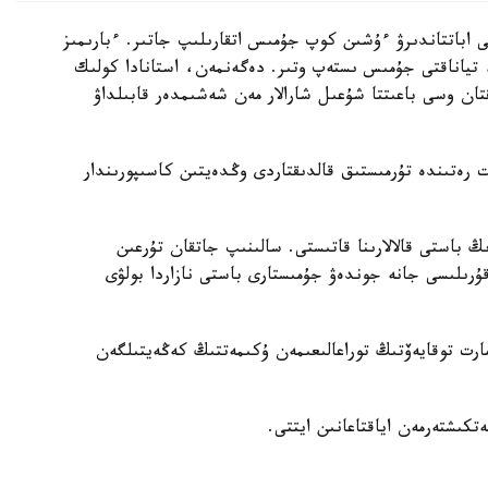
نى اباتتاندىرۋ ءۇشىن كوپ جۇمىس اتقارىلىپ جاتىر. ءبارىمىز
ر، تياناقتى جۇمىس ىستەپ وتىر. دەگەنمەن، استانادا كولىك
ان وسى باعىتتا شۇعىل شارالار مەن شەشىمدەر قابىلداۋ
 رەتىندە تۇرمىستىق قالدىقتاردى وڭدەيتىن كاسىپورىندار
ڭ باستى قالالارىنا قاتىستى. سالىنىپ جاتقان تۇرعىن
ۇرىلىسى جانە جوندەۋ جۇمىستارى باستى نازاردا بولۋى
ارت توقايەۆتىڭ توراعالىعىمەن ۇكىمەتتىڭ كەڭەيتىلگەن