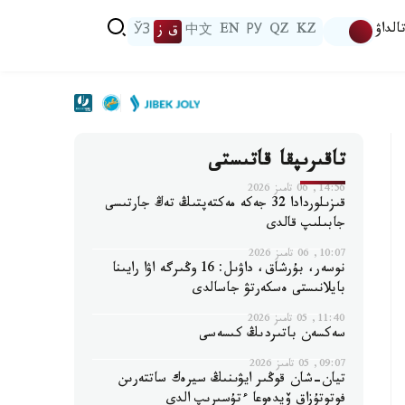
الداۋ
KZ
QZ
РУ
EN
中文
ق ز
ЎЗ
تاقىرىپقا قاتىستى
14:56, 06 تامىز 2026
قىزىلوردادا 32 جەكە مەكتەپتىڭ تەڭ جارتىسى
جابىلىپ قالدى
10:07, 06 تامىز 2026
نوسەر، بۇرشاق، داۋىل: 16 وڭىرگە اۋا رايىنا
بايلانىستى ەسكەرتۋ جاسالدى
11:40, 05 تامىز 2026
سەكسەن باتىردىڭ كىسەسى
09:07, 05 تامىز 2026
تيان-شان قوڭىر ايۋىنىڭ سيرەك ساتتەرىن
فوتوتۇزاق ۆيدەوعا ءتۇسىرىپ الدى