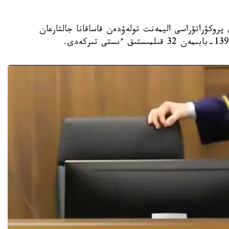
لوردا وبلىستىق پروكۋراتۋراسى اليمەنت تولەۋدەن قاساقانا جالتارعان