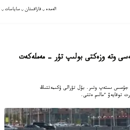
الەمدە
قازاقستان
ساياسات
ت
ەسى وتە وزەكتى بولىپ تۇر - مەملەكەت
مى تياناقتى جۇمىس ىستەپ وتىر. بۇل تۋرالى ۇكىمەتتىڭ
ت توقايەۆ ءمالىم ەتتى.