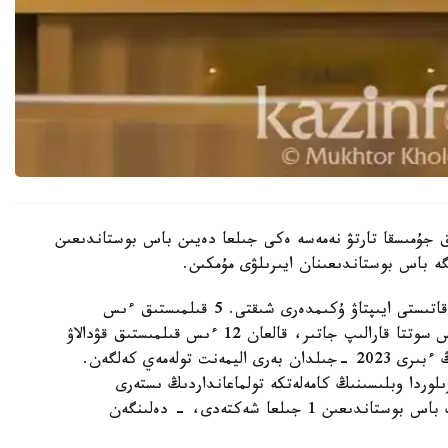
تقا دەيىن قوعامدىق جۇمىسقا تارتۋ نەمەسە ەكى جىلعا دەيىن باس بوستاندىعىن
ە باس بوستاندىعىنان ايىرىلۋى مۇمكىن.
- اتالعان قىلمىستىق ىستەر بويىنشا 12 بورىشكەرگە قاتىستى ايىپتاۋ ۇكىمدەرى شىقتى. 5 قىلمىستىق ءىس
تاراپتاردىڭ تاتۋلاسۋىمەن توقتادى. 3 قىلمىستىق ءىس سوتتا قارالىپ جاتىر، قالعان 12 ءىس قىلمىستىق قۋدالاۋ
ورگاندارىنىڭ وندىرىسىندە. مىسالى، بورىشكەرلەردىڭ ءبىرى 2023 -جىلدان بەرى اليمەنت تولەمەي كەلگەن.
جەتكەن. قىزىلوردا وبلىسىنىڭ كامەلەتكە تولماعانداردىڭ ىستەرى
جونىندەگى مامانداندىرىلعان اۋدانارالىق سوتى ونىڭ باس بوستاندىعىن 1 جىلعا شەكتەدى، - دەلىنگەن