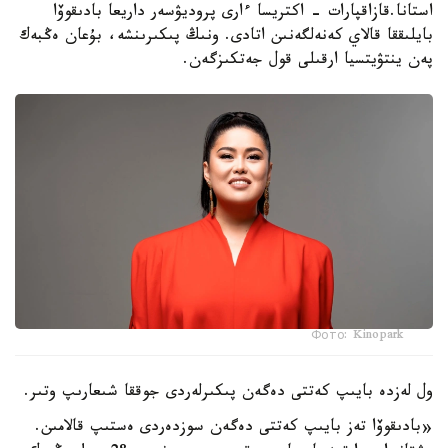
استانا.قازاقپارات - اكتريسا ءارى پروديۋسەر داريعا بادىقوۆا
بايلىققا قالاي كەنەلگەنىن اتادى. ونىڭ پىكىرىنشە، بۇعان ەڭبەك
پەن ينتۋيتسيا ارقىلى قول جەتكىزگەن.
Фото: Kinopark
ول لەزدە بايىپ كەتتى دەگەن پىكىرلەردى جوققا شىعارىپ وتىر.
«بادىقوۆا تەز بايىپ كەتتى دەگەن سوزدەردى ەستىپ قالامىن.