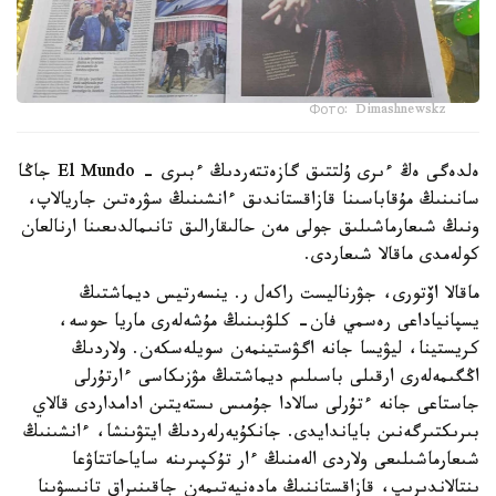
Фото: Dimashnewskz
ەلدەگى ەڭ ءىرى ۇلتتىق گازەتتەردىڭ ءبىرى - El Mundo جاڭا
سانىنىڭ مۇقاباسىنا قازاقستاندىق ءانشىنىڭ سۋرەتىن جاريالاپ،
ونىڭ شىعارماشىلىق جولى مەن حالىقارالىق تانىمالدىعىنا ارنالعان
كولەمدى ماقالا شىعاردى.
ماقالا اۆتورى، جۋرناليست راكەل ر. ينسەرتيس ديماشتىڭ
يسپانياداعى رەسمي فان- كلۋبىنىڭ مۇشەلەرى ماريا حوسە،
كريستينا، ليۋيسا جانە اگۋستينمەن سويلەسكەن. ولاردىڭ
اڭگىمەلەرى ارقىلى باسىلىم ديماشتىڭ مۋزىكاسى ءارتۇرلى
جاستاعى جانە ءتۇرلى سالادا جۇمىس ىستەيتىن ادامداردى قالاي
بىرىكتىرگەنىن باياندايدى. جانكۇيەرلەردىڭ ايتۋىنشا، ءانشىنىڭ
شىعارماشىلىعى ولاردى الەمنىڭ ءار تۇكپىرىنە ساياحاتتاۋعا
ىنتالاندىرىپ، قازاقستاننىڭ مادەنيەتىمەن جاقىنىراق تانىسۋىنا