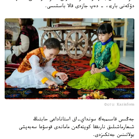
دۇكەنى بار»، - دەپ جازدى قالا باسشىسى.
Фото: Kazinform
جەڭىس قاسىمبەك سونداي-اق استاناداعى حابتىڭ
شىعارماشىلىق نارىققا كوپتەگەن ماماندى قوسۋعا سەبەپشى
بولاتىنىن جەتكىزدى.