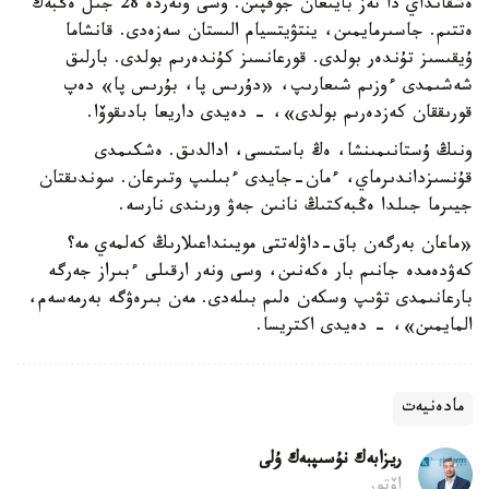
ەشقانداي دا تەز بايىعان جوقپىن. وسى ونەردە 28 جىل ەڭبەك
ەتتىم. جاسىرمايمىن، ينتۋيتسيام الىستان سەزەدى. قانشاما
ۇيقىسىز تۇندەر بولدى. قورعانسىز كۇندەرىم بولدى. بارلىق
شەشىمدى ءوزىم شىعارىپ، «دۇرىس پا، بۇرىس پا» دەپ
قورىققان كەزدەرىم بولدى»، - دەيدى داريعا بادىقوۆا.
ونىڭ ۇستانىمىنشا، ەڭ باستىسى، ادالدىق. ەشكىمدى
قۇنسىزداندىرماي، ءمان-جايدى ءبىلىپ وتىرعان. سوندىقتان
جيىرما جىلدا ەڭبەكتىڭ نانىن جەۋ ورىندى نارسە.
«ماعان بەرگەن باق-داۋلەتتى مويىنداعىلارىڭ كەلمەي مە؟
كەۋدەمدە جانىم بار ەكەنىن، وسى ونەر ارقىلى ءبىراز جەرگە
بارعانىمدى تۋىپ وسكەن ەلىم بىلەدى. مەن بىرەۋگە بەرمەسەم،
المايمىن»، - دەيدى اكتريسا.
مادەنيەت
ريزابەك نۇسىپبەك ۇلى
اۆتور