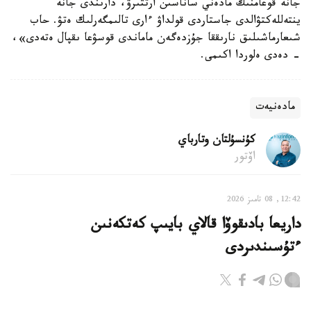
جانە قوعامنىڭ مادەني ساناسىن ارتتىرۋ، دارىندى جانە
ينتەللەكتۋالدى جاستاردى قولداۋ ءارى تالىمگەرلىك ەتۋ. حاب
شىعارماشىلىق نارىققا جۇزدەگەن ماماندى قوسۋعا ىقپال ەتەدى»،
- دەدى ەلوردا اكىمى.
مادەنيەت
كۇنسۇلتان وتارباي
اۆتور
12:42, 08 تامىز 2026
داريعا بادىقوۆا قالاي بايىپ كەتكەنىن
ءتۇسىندىردى