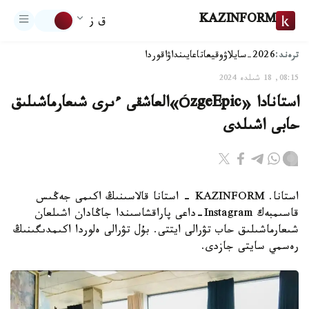
KAZINFORM
ق ز
ترەند:
2026-سايلاۋ
وقيعا
تاعايىنداۋ
اقوردا
08:15, 18 شىلدە 2024
استانادا «ÓzgeEpic»العاشقى ءىرى شىعارماشىلىق
حابى اشىلدى
استانا. KAZINFORM - استانا قالاسىنىڭ اكىمى جەڭىس
قاسىمبەك Instagram-داعى پاراقشاسىندا جاڭادان اشىلعان
شىعارماشىلىق حاب تۋرالى ايتتى. بۇل تۋرالى ەلوردا اكىمدىگىنىڭ
رەسمي سايتى جازدى.