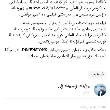
ماقالادا رەجيسسەر داۆيد كوللانتەستىڭ ديماشتىڭ يسپانياداعى
جانكۇيەرلەرىنە ارنالعان «Al compلs dە su voz» («ونىڭ
داۋىس ىرعاعىمەن» ) دەرەكتى فيلمى دە ءسوز بولعان.
فيلمدە ديماشتىڭ مۋزىكاسى ءارتۇرلى ەلدەردەن شىققان
ادامداردى قالاي جاقىنداستىرعانى جانە ولاردىڭ ءومىرىنىڭ
ماڭىزدى بولىگىنە اينالعانى كورسەتىلەدى. دەرەكتى كارتينانىڭ
كورسەتىلىمى قىركۇيەك ايىنا جوسپارلانعان.
ەسكە سالايىق، بۇعان دەيىن ديماش DiMENSIONS اتتى جاڭا
الەمدىك تۋرنەسىن جاريالاعانىن حابارلاعان ەدىك.
مادەنيەت
ريزابەك نۇسىپبەك ۇلى
اۆتور
11:06, 08 تامىز 2026