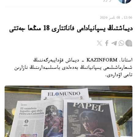
12:06, 08 تامىز 2026
ديماشتىڭ يسپانياداعى فاناتتارى 18 مىڭعا جەتتى
استانا. KAZINFORM - ديماش قۇدايبەرگەننىڭ
شىعارماشىلىعى يسپانيانىڭ بەدەلدى باسىلىمدارىنىڭ نازارىن
تاعى اۋداردى.