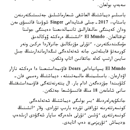
سەبەپ بولعان.
باسىلىم ديماشتىڭ العاشقى شىعارماشىلىق جەتىستىكتەرىنەن
باستاپ، 2017-جىلى قىتايداعى Singer شوۋىنا قاتىسۋى مەن
ودان كەيىنگى حالىقارالىق تانىمالدىعىنا دەيىنگى جولىنا
توقتالعان. El Mundo ءانشىنىڭ ەرەكشە ۆوكالدىق
مۇمكىندىكتەرىن، ءتۇرلى مۋزىكالىق جانرلاردا ەركىن ونەر
كورسەتۋ قابىلەتىن جانە شەتەلدەگى تىڭدارماندارىنىڭ جىل
سايىن ارتىپ كەلە جاتقانىن اتاپ وتكەن.
El Mundo يسپانياداعى Dears قاۋىمداستىعىنا دا ەرەكشە نازار
اۋدارعان. باسىلىمنىڭ مالىمەتىنشە، ديماشتىڭ رەسمي فان-
كلۋبىندا جۇزدەگەن ادام بار. ال ينتەرنەتتەگى قاۋىمداستىقتىڭ
سانى شامامەن 18 مىڭ قاتىسۋشىعا جەتكەن.
جانكۇيەرلەردىڭ ءبىر بولىگى ديماشتىڭ شەتەلدەگى
كونسەرتتەرىنە تۇراقتى تۇردە بارىپ تۇرادى. ولار ءانشىنىڭ
كونسەرتتەرى ءۇشىن ءتۇرلى ەلدەرگە ساپار شەگۋدى ازىلدەپ
«ديماش ءتۋريزمى» دەپ اتايدى.