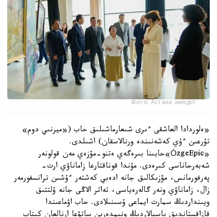
Фото: Астана әкімдігі
«ەلوردادا العاشقى ءىرى شىعارماشىلىق حاب («ميرنىي دوم»
تۇرعىن ءۇي كەشەنىندە ورنالاسقان) اشىلدى.
«ÓzgeEpic»حابىنا بىرەگەي ەتنو-مۋزەي مەن قولونەر
شەبەرحاناسى كىرەدى. مۇندا قوناقتارعا زاماناۋي ارت-
پەرفورمانس، مۋزىكالىق جانە ادەبي كەشتەر ءۇشىن ترانسفورمەر
زال، زاماناۋي ونەر گالەرەياسى، تەاتر الاڭى جانە ۇلتتىق
ويىنداردىڭ سمارت ايماعى ۇسىنىلادى. حاب اۋماعىندا
قازاقستاندىق باسپالاردىڭ ونىمدەرىن ساتۋعا ارنالعان كىتاپ