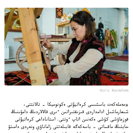
Фото: Kazinform
«مەملەكەت باسشىسى كرەاتيۆتى ەكونوميكا - تالانتتى،
شىعارماشىل ادامداردى قىزىقتىراتىن ءىرى قالالاردىڭ دامۋىنىڭ
قوزعاۋشى كۇشى ەكەنىن اتاپ ءوتتى. استاناداعى كرەاتيۆتى
حابتىڭ ماقساتى - باسەكەگە قابىلەتتى زاماناۋي ونەردى دامىتۋ