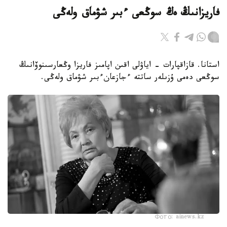
فاريزانىڭ ەڭ سوڭعى ءبىر شۋماق ولەڭى
استانا. قازاقپارات - اياۋلى اقىن اپامىز فاريزا وڭعارسىنوۆانىڭ
سوڭعى دەمى ۇزىلەر ساتتە ءجازعانءبىر شۋماق ولەڭى.
Фото: ainews.kz