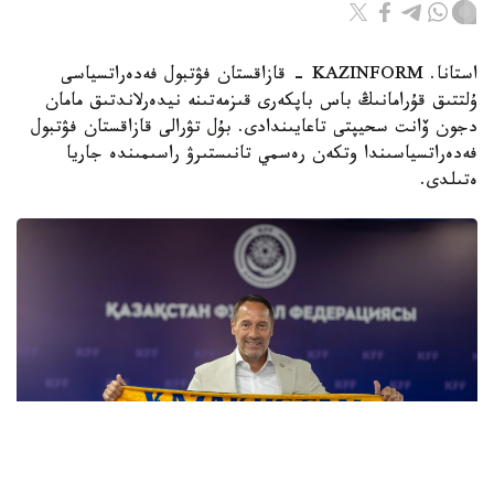
استانا. KAZINFORM - قازاقستان فۋتبول فەدەراتسياسى
ۇلتتىق قۇرامانىڭ باس باپكەرى قىزمەتىنە نيدەرلاندتىق مامان
دجون ۆانت سحيپتى تاعايىندادى. بۇل تۋرالى قازاقستان فۋتبول
فەدەراتسياسىندا وتكەن رەسمي تانىستىرۋ راسىمىندە جاريا
ەتىلدى.