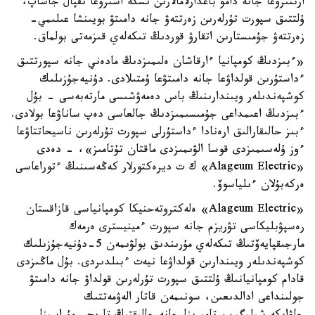
ارتتىرۋعا جانە دامۋ باعدارلامالارىن ىسكە اسىرۋعا ىقپال جاساپ،
ۇلتتىق سپورت تۇرلەرىن زەرتتەۋ جانە دامىتۋ بويىنشا عىلىمي-
زەرتتەۋ جۇمىستارىن اتقارۋ قوردىڭ تىكەلەي قىزمەتى بولماق.
«ءبىزدىڭ كومپانيا ءارقاشان ەلىمىزدىڭ مادەني جانە سپورتتىق
ءداستۇرىن قولداۋعا جانە دامىتۋعا ۇمتىلادى. دۇنيەجۇزىلىك
كوشپەندىلەر ويىندارىنىڭ باس دەمەۋشىسى مارتەبەسى - بۇل
ءبىزدىڭ اعىمداعى جۇمىسىمىزدىڭ جالعاسى دەپ ساناۋعا بولادى.
ءبىز حالىقارالىق ارەنادا ءداستۇرلى سپورت تۇرلەرىن ناسيحاتتاۋعا
ءوز ۇلەسىمىزدى قوسا الۋىمىزدى ماقتان تۇتامىز»، - دەدى
«Alageum Electric» ك ت ديرەكتورلار كەڭەسىنىڭ ءتوراعاسى
ەركەبۇلان ءىلياسوۆ.
«Alageum Electric» ەلەكتروتەحنيكا كومپانياسى قازاقستان
رەسپۋبليكاسى تۋريزم جانە سپورت ءمينيسترى ەرمەك
مارجىقپايەۆتىڭ تىكەلەي مۇرىندىق بولۋىمەن 5-دۇنيەجۇزىلىك
كوشپەندىلەر ويىندارىن قولداۋعا نيەت ءبىلدىردى. بۇل ماڭىزدى
قادام كومپانيانىڭ ۇلتتىق سپورت تۇرلەرىن قولداۋ جانە دامىتۋ
جولىنداعى ادالدىعىن، سونىمەن قاتار الەۋمەتتىك