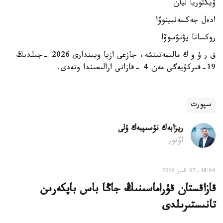
ۆيكتوريا ليان
ادەل جەكسەنبينوۆا
روكسانا يۋنۋسوۆا
ق ر ۇ و ك مالىمەتىنشە، جازعى ازيا ويىندارى 2026 -جىلدىڭ
19-قىركۇيەگى مەن 4 -قازانى ارالىعىندا وتەدى.
سپورت
ريزابەك نۇسىپبەك ۇلى
اۆتور
18:04, 07 تامىز 2026
قازاقستان قۇراماسىنىڭ جاڭا باس باپكەرىن
تانىستىرىلدى