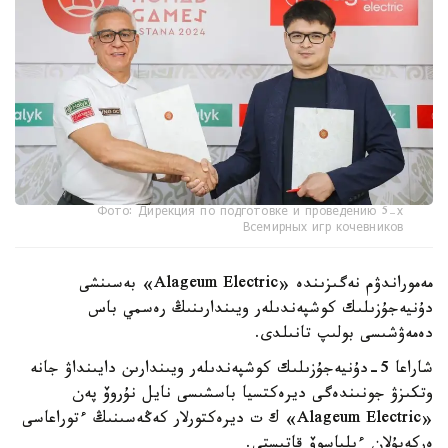
Фото: Дирекция по подготовке и проведению 5-х
Всемирных игр кочевников
مەموراندۋم نەگىزىندە «Alageum Electric» بەسىنشى
دۇنيەجۇزىلىك كوشپەندىلەر ويىندارىنىڭ رەسمي باس
دەمەۋشىسى بولىپ تانىلدى.
شاراعا 5-دۇنيەجۇزىلىك كوشپەندىلەر ويىندارىن دايىنداۋ جانە
وتكىزۋ جونىندەگى ديرەكتسيا باسشىسى نايل نۇروۆ پەن
«Alageum Electric» ك ت ديرەكتورلار كەڭەسىنىڭ ءتوراعاسى
ەركەبۇلان ءىلياسوۆ قاتىستى.