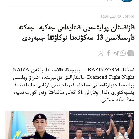
09:40, 09 تامىز 2026
قازاقستان پوليتسەيى قىتايداعى جەكپە-جەكتە
قارسىلاسىن 13 سەكۋندتا نوكاۋتقا جىبەردى
استانا. KAZINFORM - بەيجىڭ قالاسىندا وتكەن NAIZA
Diamond Fight Night حالىقارالىق تۋرنيرىندە اتىراۋ وبلىسى
پوليتسيا دەپارتامەنتى جىلدام قيمىلدايتىن ارنايى جاساعىنىڭ
ينسپەكتورى ەلدار وتارالى 61 كەلى سالماقتا ونەر كورسەتىپ،
جەڭىسكە جەتتى.