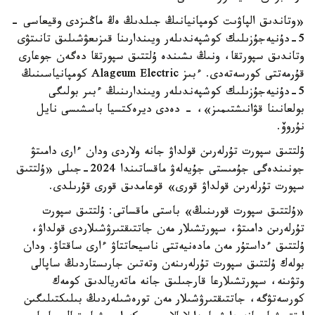
«وتاندىق الپاۋىت كومپانيانىڭ جىلدىڭ ەڭ ماڭىزدى وقيعاسى -
5-دۇنيەجۇزىلىك كوشپەندىلەر ويىندارىنا قىزىعۋشىلىق تانىتۋى
وتاندىق سپورتقا، ونىڭ ىشىندە ۇلتتىق سپورتقا دەگەن جوعارى
قۇرمەتتى كورسەتەدى. ءبىز Alageum Electric كومپانياسىنىڭ
5-دۇنيەجۇزىلىك كوشپەندىلەر ويىندارىنىڭ ءبىر بولىگى
بولعانىنا قۋانىشتىمىز»، - دەدى ديرەكتسيا باسشىسى نايل
نۇروۆ.
ۇلتتىق سپورت تۇرلەرىن قولداۋ جانە ولاردى ودان ءارى دامىتۋ
جونىندەگى جۇمىستى جۇيەلەۋ ماقساتىندا 2024-جىلى «ۇلتتىق
سپورت تۇرلەرىن قولداۋ قورى» قوعامدىق قورى قۇرىلدى.
«ۇلتتىق سپورت قورىنىڭ» باستى ماقساتى: ۇلتتىق سپورت
تۇرلەرىن دامىتۋ، سپورتشىلار مەن جاتتىقتىرۋشىلاردى قولداۋ،
ۇلتتىق ءداستۇر مەن مادەنيەتتى ناسيحاتتاۋ ءارى ساقتاۋ. ودان
بولەك ۇلتتىق سپورت تۇرلەرىنەن وتەتىن جارىستاردىڭ ساپالى
وتۋىنە، سپورتشىلارعا قارجىلىق جانە ماتەريالدىق كومەك
كورسەتۋگە، جاتتىقتىرۋشىلار مەن تورەشىلەردىڭ بىلىكتىلىگىن