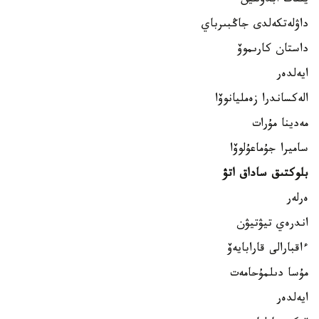
يلفات ابدۋللين
داۋلەتكەلدى جاڭبىرباي
داستان كارىموۆ
ايەلدەر
الەكساندرا زەمليانوۆا
مەدينا مۇرات
ساميرا جۇماعۇلوۆا
بلوكتىق ساداق اتۋ
ەرلەر
اندرەي تيۋتيۋن
ءاقبارالى قارابايەۆ
مۇسا دىلمۇحامەت
ايەلدەر