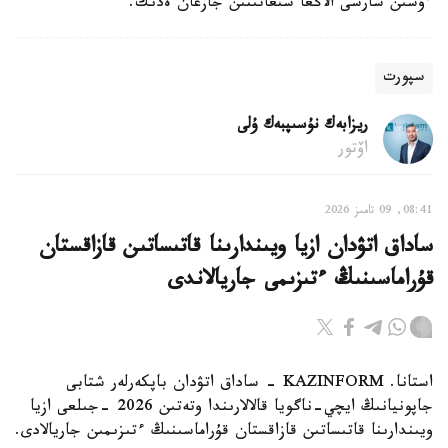
ءۇشىن شارشى الاڭعا شىعاتىنىن جازعان ەدىك.
سپورت
ريزابەك نۇسىپبەك ۇلى
اۆتور
08:41, 09 تامىز 2026
ساداق اتۋدان ازيا ويىندارىنا قاتىساتىن قازاقستان
قۇراماسىنىڭ ءتىزىمى جاريالاندى
استانا. KAZINFORM - ساداق اتۋدان باپكەرلەر شتابى
جاپونيانىڭ ايچي-ناگويا قالالارىندا وتەتىن 2026 -جىلعى ازيا
ويىندارىنا قاتىساتىن قازاقستان قۇراماسىنىڭ ءتىزىمىن جاريالادى.