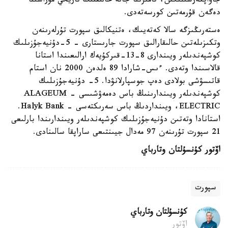
جاۋاپكەرشىلىگىن، تامىرىنا جانە حالىقتىڭ تاريحي مۇراسىنا
دەگەن قۇرمەتىن كورسەتەدى.
ەستەرىڭىزگە سالا كەتەيىك، ەتنيكالىق سپورت تۇرلەرىنەن
وتكىزىلەتىن حالىقارالىق سپورت جارىستارى - 5-دۇنيەجۇزىلىك
كوشپەندىلەر ويىندارى 8-13-قىركۇيەك ارالىعىندا استانا
قالاسىندا وتەدى. ءىس-شارادا 89 ەلدەن 2000 نان استام
قاتىسۋشى بولادى دەپ جوسپارلانۋدا. 5- دۇنيەجۇزىلىك
كوشپەندىلەر ويىندارىنىڭ باس دەمەۋشىسى - ALAGEUM
ELECTRIC، ويىنداردىڭ باس سەرىكتەسى - Halyk Bank.
استانادا وتەتىن دۇنيەجۇزىلىك كوشپەندىلەر ويىندارىندا بارلىعى
21 سپورت تۇرىنەن 97 مەدال جيىنتىعى ساراپقا سالىنادى.
اۆتور
كۇنسۇلتان وتارباي
سپورت
كۇنسۇلتان وتارباي
اۆتور