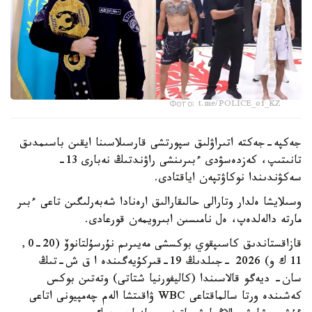
Фото: t.me/POLICE_of_KZ
جەكپە-جەكتە اتىراۋلىق سپورتشى قارسىلاسىنا ايقىن باسىمدىق
تانىتىپ، كەزدەسۋدى ءبىرىنشى راۋندتىڭ نەبارى 13-
سەكۋندىندا نوكاۋتپەن اياقتادى.
وسىلايشا ەلدار وتارالى حالىقارالىق ارەنادا شەبەرلىگىن تاعى ءبىر
مارتە دالەلدەپ، ەل نامىسىن ابىرويمەن قورعادى.
قازاقستاندىق كاسىپقوي بوكسشى مەيىرىم نۇرسۇلتانوۆ (20-0,
11 ك و) 2026 -جىلدىڭ 19-قىركۇيەگىندە ا ق ش-تىڭ
سان- ديەگو قالاسىندا (كاليفورنيا شتاتى) وتەتىن بوكس
كەشىندە ورتا سالماقتاعى WBC ۋاقىتشا الەم چەمپيونى اتاعى