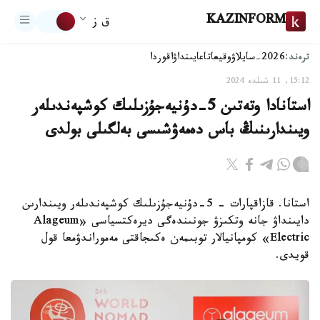
KAZINFORM
ق ز
ترەند:
2026-سايلاۋ
وقيعا
تاعايىنداۋ
اقوردا
15:12, 11 شىلدە 2024
استانادا وتەتىن 5-دۇنيەجۇزىلىك كوشپەندىلەر
ويىندارىنىڭ باس دەمەۋشىسى بەلگىلى بولدى
استانا. قازاقپارات - 5-دۇنيەجۇزىلىك كوشپەندىلەر ويىندارىن
دايىنداۋ جانە وتكىزۋ جونىندەگى ديرەكتسياسى «Alageum
Electric» كومپانيالار توبىمەن ەكىجاقتى مەموراندۋمعا قول
قويدى.