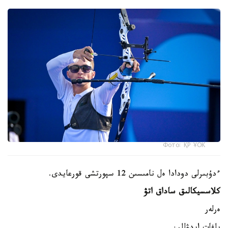
Фото: ҚР ҰОК
ءدۇبىرلى دودادا ەل نامىسىن 12 سپورتشى قورعايدى.
كلاسسيكالىق ساداق اتۋ
ەرلەر