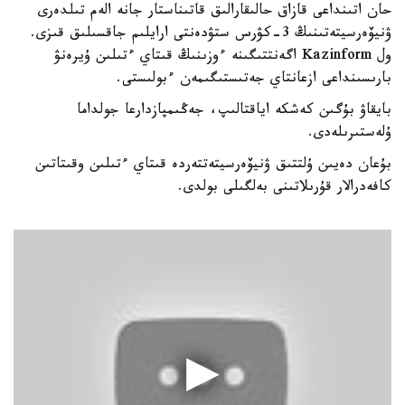
حان اتىنداعى قازاق حالىقارالىق قاتىناستار جانە الەم تىلدەرى
ۋنيۆەرسيتەتىنىڭ 3-كۋرس ستۋدەنتى ارايلىم جاقسىلىق قىزى.
ول Kazinform اگەنتتىگىنە ءوزىنىڭ قىتاي ءتىلىن ۇيرەنۋ
بارىسىنداعى ازعانتاي جەتىستىگىمەن ءبولىستى.
بايقاۋ بۇگىن كەشكە اياقتالىپ، جەڭىمپازدارعا جولداما
ۇلەستىرىلەدى.
بۇعان دەيىن ۇلتتىق ۋنيۆەرسيتەتتەردە قىتاي ءتىلىن وقىتاتىن
كافەدرالار قۇرىلاتىنى بەلگىلى بولدى.