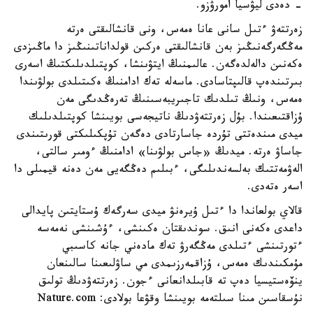
- دەدى ليۋسيا امورۋزو.
زەرتتەۋ ءتىل سانى عانا ەمەس، ونى قانشالىقتى ەرتە
مەڭگەرگەنىڭىز بەن قانشالىقتى ەركىن قولداناتىنىڭىز دا ماڭىزدى
ەكەنىن دالەلدەگەن. عالىمنىڭ ايتۋىنشا، كوپتىلدىلىكتىڭ اسەرى
بىرتىندەپ قالىپتاسادى. ماسەلە تەك ادامنىڭ ەكىتىلدى بولۋىندا
ەمەس، ونىڭ تىلدىك تاجىريبەسىنىڭ تەرەڭدىگى مەن
ۇزاقتىعىندا. بۇل زەرتتەۋدىڭ ناتيجەسى بويىنشا كوپتىلدىلىك
ميدى مىندەتتى تۇردە جاسارتادى دەگەن تۇپكىلىكتى قورىتىندى
جاساۋ ەرتە. ميدىڭ «جاس بولۋىنا» ادامنىڭ ءومىر سالتى،
الەۋمەتتىك بەلسەندىلىگى، ءبىلىم دەڭگەيى مەن دەنە قيمىلى دا
اسەر ەتەدى.
قالاي بولعاندا دا ءتىل ۇيرەنۋ ميدى سەرگەك ۇستايتىن پايدالى
داعدى ەكەنى انىق. سوندىقتان ەكىنشى، ءۇشىنشى نەمەسە
ءتورتىنشى ءتىلدى مەڭگەرۋ تەك مادەني جانە كاسىبي
مۇمكىندىك ەمەس، ۇزاقمەرزىمدى مي ساۋلىعىنا سالىنعان
ينۆەستيسيا دەپ تە قابىلدانعانى ءجون. زەرتتەۋدىڭ تولىق
نۇسقاسىن مىنا سىلتەمە بويىنشا وقۋعا بولادى: Nature.com