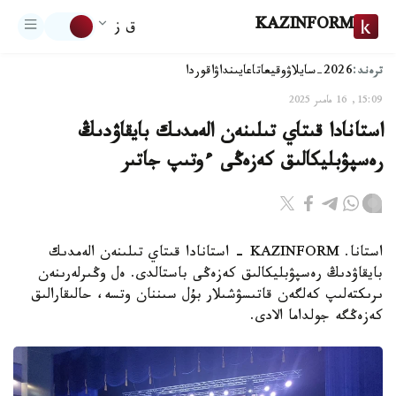
KAZINFORM
ق ز
ترەند:
2026-سايلاۋ
وقيعا
تاعايىنداۋ
اقوردا
15:09, 16 مامىر 2025
استانادا قىتاي تىلىنەن الەمدىك بايقاۋدىڭ
رەسپۋبليكالىق كەزەڭى ءوتىپ جاتىر
استانا. KAZINFORM - استانادا قىتاي تىلىنەن الەمدىك
بايقاۋدىڭ رەسپۋبليكالىق كەزەڭى باستالدى. ەل وڭىرلەرىنەن
ىرىكتەلىپ كەلگەن قاتىسۋشىلار بۇل سىننان وتسە، حالىقارالىق
كەزەڭگە جولداما الادى.