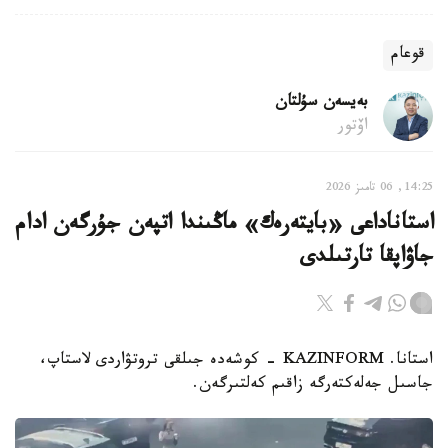
قوعام
بەيسەن سۇلتان
اۆتور
14:25, 06 تامىز 2026
استاناداعى «بايتەرەك» ماڭىندا اتپەن جۇرگەن ادام
جاۋاپقا تارتىلدى
استانا. KAZINFORM - كوشەدە جىلقى تروتۋاردى لاستاپ،
جاسىل جەلەكتەرگە زاقىم كەلتىرگەن.