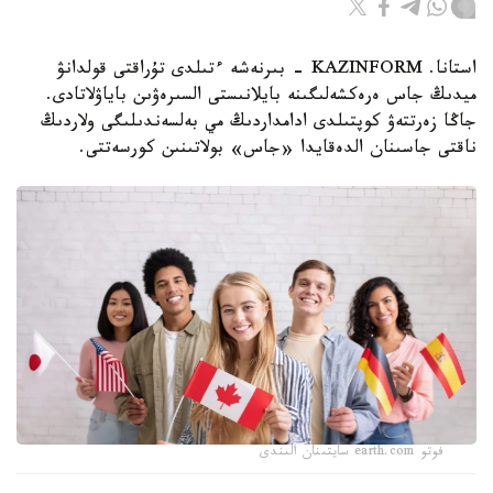
استانا. KAZINFORM - بىرنەشە ءتىلدى تۇراقتى قولدانۋ
ميدىڭ جاس ەرەكشەلىگىنە بايلانىستى السىرەۋىن باياۋلاتادى.
جاڭا زەرتتەۋ كوپتىلدى ادامداردىڭ مي بەلسەندىلىگى ولاردىڭ
ناقتى جاسىنان الدەقايدا «جاس» بولاتىنىن كورسەتتى.
فوتو earth.com سايتىنان الىندى