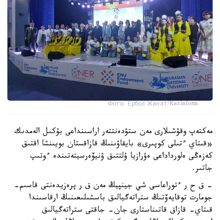
Фото: Ербол Жанат/Kazinform
مەكتەپ وقۋشىلارى مەن ستۋدەنتتەر اراسىنداعى بۇكىل الەمدىك
«قىتاي ءتىلى كوپىرى» بايقاۋىنىڭ قازاقستان بويىنشا اقتىق
كەزەڭى ەلورداداعى ەۋرازيا ۇلتتىق ۋنيۆەرسيتەتىندە ءوتىپ
جاتىر.
- ق ح ر ءتوراعاسى شي جينپيڭ مەن ق ر پرەزيدەنتى قاسىم-
جومارت توقايەۆتىڭ ستراتەگيالىق باسشىلىعىنىڭ ارقاسىندا
قىتاي- قازاق قاتىناستارى جان- جاقتى ستراتەگيالىق