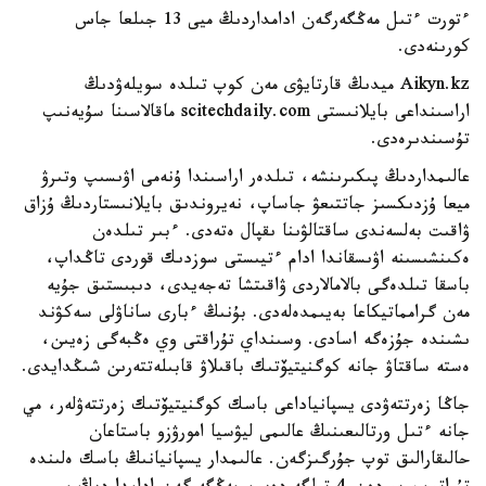
ءتورت ءتىل مەڭگەرگەن ادامداردىڭ ميى 13 جىلعا جاس
كورىنەدى.
Aikyn.kz ميدىڭ قارتايۋى مەن كوپ تىلدە سويلەۋدىڭ
اراسىنداعى بايلانىستى scitechdaily.com ماقالاسىنا سۇيەنىپ
تۇسىندىرەدى.
عالىمداردىڭ پىكىرىنشە، تىلدەر اراسىندا ۇنەمى اۋىسىپ وتىرۋ
ميعا ۇزدىكسىز جاتتىعۋ جاساپ، نەيروندىق بايلانىستاردىڭ ۇزاق
ۋاقىت بەلسەندى ساقتالۋىنا ىقپال ەتەدى. ءبىر تىلدەن
ەكىنشىسىنە اۋىسقاندا ادام ءتيىستى سوزدىك قوردى تاڭداپ،
باسقا تىلدەگى بالامالاردى ۋاقىتشا تەجەيدى، دىبىستىق جۇيە
مەن گرامماتيكاعا بەيىمدەلەدى. بۇنىڭ ءبارى ساناۋلى سەكۋند
ىشىندە جۇزەگە اسادى. وسىنداي تۇراقتى وي ەڭبەگى زەيىن،
ەستە ساقتاۋ جانە كوگنيتيۆتىك باقىلاۋ قابىلەتتەرىن شىڭدايدى.
جاڭا زەرتتەۋدى يسپانياداعى باسك كوگنيتيۆتىك زەرتتەۋلەر، مي
جانە ءتىل ورتالىعىنىڭ عالىمى ليۋسيا امورۋزو باستاعان
حالىقارالىق توپ جۇرگىزگەن. عالىمدار يسپانيانىڭ باسك ەلىندە