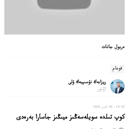
ەربول جانات
قوعام
ريزابەك نۇسىپبەك ۇلى
اۆتور
14:42, 06 تامىز 2026
كوپ تىلدە سويلەسەڭىز ميىڭىز جاسارا بەرەدى