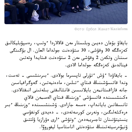
Фото: Ербол Жанат/Kazinform
بايقاۋ بۇعان دەيىن وبلىستار مەن قالالاردا ءوتىپ، رەسپۋبليكالىق
كەزەڭگە 30 وقۋشى، 30 ستۋدەنت جولداما العان. ال بۇگىنگى
سىننان وتكەن 2 وقۋشى مەن 2 ستۋدەنت قىتايدا وتەتىن
فينالدىق كەزەڭگە جولداما الادى.
- بايقاۋدا ءۇش ءتۇرلى تاپسىرما بولادى. ءبىرىنشىسى - تەست،
وندا قاتىسۋشىنىڭ قىتاي ءتىلىن، مادەنيەتىن، گەوگرافياسىن
جانە قازاقستانمەن بايلانىسىن قانشالىقتى بىلەتىنى انىقتالادى.
ەكىنشىسىندە قاتىسۋشى ءوزىنىڭ قىتاي الەمىمەن قالاي
تانىسقانىن بايانداپ، ەسسە جازادى. ۇشىنشىسىندە ءوزىنىڭ ءبىر
ەرەكشەلىگىن، ونەرىن كورسەتەدى، - دەيدى كونفۋسي
ينستيتۋتىنان تاجىريبەدەن ءوتۋشى ءارى ەۋرازيا ۇلتتىق
ۋنيۆەرسيتەتىنىڭ ستۋدەنتى اناستاسيا ليفوروۆا.