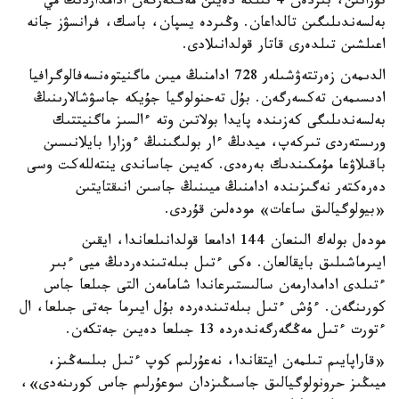
تۇراتىن، بىردەن 4 تىلگە دەيىن مەڭگەرگەن ادامداردىڭ مي
بەلسەندىلىگىن تالداعان. وڭىردە يسپان، باسك، فرانسۋز جانە
اعىلشىن تىلدەرى قاتار قولدانىلادى.
الدىمەن زەرتتەۋشىلەر 728 ادامنىڭ ميىن ماگنيتوەنسەفالوگرافيا
ادىسىمەن تەكسەرگەن. بۇل تەحنولوگيا جۇيكە جاسۋشالارىنىڭ
بەلسەندىلىگى كەزىندە پايدا بولاتىن وتە ءالسىز ماگنيتتىك
ورىستەردى تىركەپ، ميدىڭ ءار بولىگىنىڭ ءوزارا بايلانىسىن
باقىلاۋعا مۇمكىندىك بەرەدى. كەيىن جاساندى ينتەللەكت وسى
دەرەكتەر نەگىزىندە ادامنىڭ ميىنىڭ جاسىن انىقتايتىن
«بيولوگيالىق ساعات» مودەلىن قۇردى.
مودەل بولەك الىنعان 144 ادامعا قولدانىلعاندا، ايقىن
ايىرماشىلىق بايقالعان. ەكى ءتىل بىلەتىندەردىڭ ميى ءبىر
ءتىلدى ادامدارمەن سالىستىرعاندا شامامەن التى جىلعا جاس
كورىنگەن. ءۇش ءتىل بىلەتىندەردە بۇل ايىرما جەتى جىلعا، ال
ءتورت ءتىل مەڭگەرگەندەردە 13 جىلعا دەيىن جەتكەن.
«قاراپايىم تىلمەن ايتقاندا، نەعۇرلىم كوپ ءتىل بىلسەڭىز،
ميىڭىز حرونولوگيالىق جاسىڭىزدان سوعۇرلىم جاس كورىنەدى»،