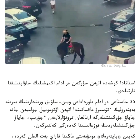
Фото: baq.kz
استانادا كوشەدە اتپەن جۇرگەن ەر ادام اكىمشىلىك جاۋاپتىلىققا
تارتىلدى.
35 جاستاعى ەر ادام ەلورداداعى ويىن-ساۋىق ورىندارىنىڭ بىرىنە
بەينەروليك ءتۇسىرۋ ماقساتىندا اتپەن اۆتوموبيل جولىمەن جانە
جاياۋ جۇرگىنشىلەرگە ارنالعان تروتۋارلارمەن ءجۇرىپ، جاياۋ
جۇرگىنشىلەردىڭ قوزعالىسىنا كەدەرگى كەلتىرگەن.
كەيىن «بايتەرەك» مونۋمەنتى ماڭىنا قاراي بەت العان كەزدە،