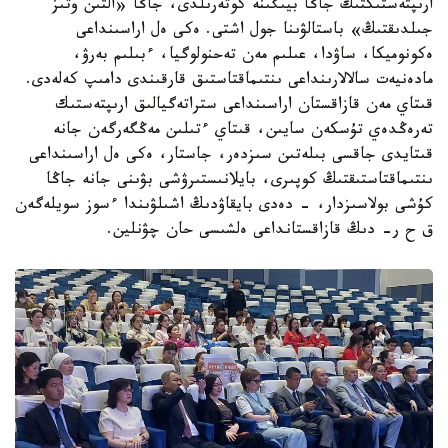
ارىپتەستىكتىڭ جاڭا بيىگىنە كوتەرىلدى، جاڭا «التىن وتىز
جىلدىقتىڭ» باستالۋىنا جول اشتى. ەكى ەل اراسىنداعى
ەكونوميكا، ساۋدا، عىلىم مەن تەحنولوگيا، ءبىلىم بەرۋ،
مادەنيەت سالالارىنداعى ىنتىماقتاستىق قارقىندى دامىپ كەلەدى.
قىتاي مەن قازاقستان اراسىنداعى ستراتەگيالىق ارىپتەستىك
تەرەڭدەي تۇسكەن سايىن، قىتاي ءتىلىن مەڭگەرگەن جانە
قىتايدى جاقسى بىلەتىن سىزدەر، جاستار، ەكى ەل اراسىنداعى
ىنتىماقتاستىقتىڭ كوپىرى، بايلانىستىرۋشى بۋىنى جانە جاڭا
كۇشى بولاسىزدار، - دەدى بايقاۋدىڭ اشىلۋىندا ءسوز سويلەگەن
ق ح ر- دىڭ قازاقستانداعى ەلشىسى حان چۋنلين.