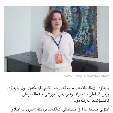
Фото: Ербол Жанат/Kazinform
بايقاۋدا «ەڭ تالانتتى» دەگەن دە اتالىم بار ەكەن. ول بايقاۋدان
ورىن الماعان، ءبىراق ونەرىمەن جۇرتتى تاڭعالدىرعان
قاتىسۋشىعا بەرىلەدى.
ايتۋلى سىنعا ب ا ق سىناعالى كەلگەندەردىڭ ءبىرى - ابىلاي