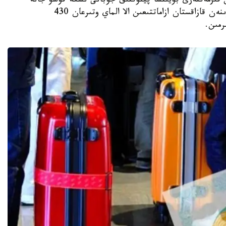
 قىزمەتتەرى بويىنشا پيلوتتىق جوبانى ىسكە قوسۋ جانە
ىسكە اسىرۋ تۋرالى بىرلەسكەن بۇيرىقتىڭ كەسىرىنەن قازاقستان ازاماتتىعىن الا الماي وتىرعان 430
رمىن.