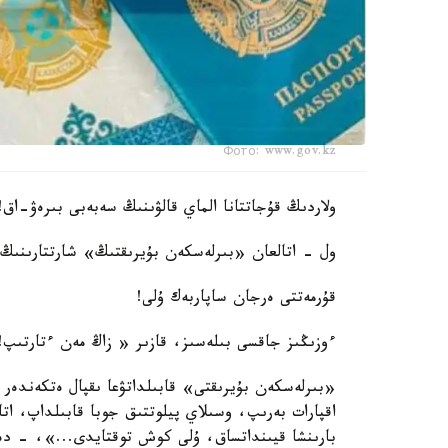
Фото: www.gov.kz
ولاردىڭ قۇجاتتانا الماي قالۋىنىڭ سەبەبى بىرەۋ-اق!
ول - اتالعان «بىرلەسكەن بۇيرىقتىڭ» شارتتارىنىڭ 
قۇرمەتتى ەرجان ساپاربەك ۇلى!
ءوزىڭىز جاقسى بىلەسىز، قازىر « زاڭ مەن ءتارتىپ!»
«بىرلەسكەن بۇيرىقتى» قابىلداتۋعا ىقپال ەتكەندەر 
اقپارات بەرىپ، وسىلاي پيلوتتىق جوبا قابىلداپ، اتا
بارىنشا قيىنداتساق، ۇلى كوش توقتايدى...»، - دە