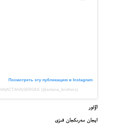
Посмотреть эту публикацию в Instagram
NA|АСТАНА|SERGEK (@astana_brothers)
اۆتور
ايجان سەرىكجان قىزى