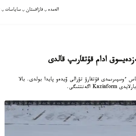
الەمدە
قازاقستان
ساياسات
ت
كەزدەيسوق ادام قۇتقارىپ قالدى
اس ءوسپىرىمدى قۇتقارۋ تۋرالى ۆيدەو پايدا بولدى. بالا
 اگەنتتىگى.