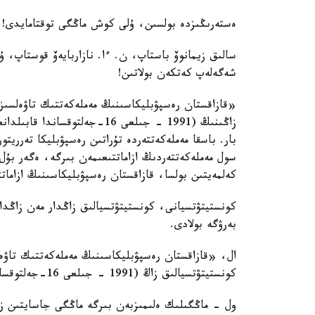
ەستەرىڭىزدە بولسىن، ۇلى كوش ماڭگى توقتامايدى!
سالىق زيمانوۆ باستاپ، ن. ءا. نازاربايەۆ قوستاپ، 
شەگەلەپ كەتكەن بولاتىن!
«قازاقستان رەسپۋبليكاسىنىڭ مەملەكەتتىك تاۋەلسىز
بار. باسقا مەملەكەتتەردە تۇراتىن رەسپۋبليكا تەرريت
سول مەملەكەتتەردىڭ ازاماتتىعىمەن بىرگە، ەگەر بۇل و
كەلمەيتىن بولسا، قازاقستان رەسپۋبليكاسىنىڭ ازاما
كونستيتۋتسيانى، كونستيتۋتسيالىق زاڭدار مەن زاڭدار
بەرۋگە بولادى.
ال، «قازاقستان رەسپۋبليكاسىنىڭ مەملەكەتتىك تاۋە
كونستيتۋتسيالىق زاڭ (1991 - جىلعى 16-جەلتوقساندا قابىلدانعان) ەشقاشان وزگەرمەيدى!
ول - ماڭگىلىك ەلىمىزبەن بىرگە ماڭگى جاسايتىن ز