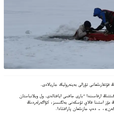
ىڭ ارقاسىندا ءبارى جاقسى اياقتالدى. ول ويلانباستان
ڭ مۇز استىنا قالاي تۇسكەنى بەلگىسىز، كۋاگەرلەردىڭ
گەن»، - دەپ جازىلعان پاراقشادا.