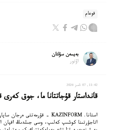
قوعام
بەيسەن سۇلتان
اۆتور
11:42, 07 تامىز 2026
قانداستار قۇجاتتانا ما، جوق كەرى قاي
استانا. KAZINFORM - قۇرمەتتى 
اتاجۇرتىنا كوشىپ كەلىپ، وسى جىلدىڭ اقپان ايى