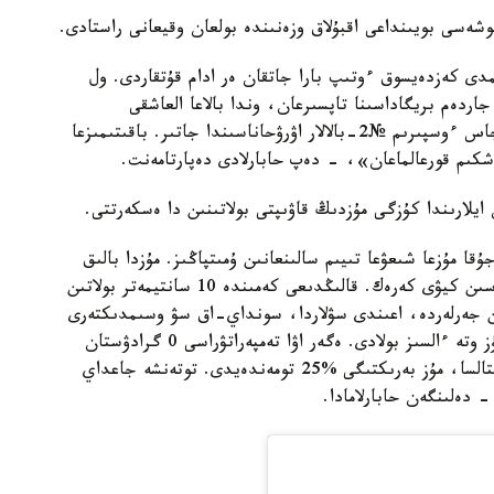
كوشەسى بويىنداعى اقبۇلاق وزەنىندە بولعان وقيعانى راستادى.
دى كەزدەيسوق ءوتىپ بارا جاتقان ەر ادام قۇتقاردى. ول
ەم بريگاداسىنا تاپسىرعان، وندا بالاعا العاشقى
مەديتسينالىق كومەك كورسەتىلدى. قازىرگى ۋاقىتتا جاس ءوسپىرىم №2-بالالار اۋرۋحاناسىندا جاتىر. باقىتىمىزعا
شكىم قورعالماعان»، - دەپ حابارلادى دەپارتامەنت.
ايلارىندا كۇزگى مۇزدىڭ قاۋىپتى بولاتىنىن دا ەسكەرتتى.
ا مۇزعا شىعۋعا تىيىم سالىنعانىن ۇمىتپاڭىز. مۇزدا بالىق
اۋلاۋدى ۇناتاتىندار مىندەتتى تۇردە قۇتقارۋ كەۋدەشەسىن كيۋى كەرەك. قالىڭدىعى كەمىندە 10 سانتيمەتر بولاتىن
اتىن جەرلەردە، اعىندى سۋلاردا، سونداي-اق سۋ وسىمدىكتەرى
وسەتىن جەرلەردە، اعاشتار مەن قامىستىڭ جانىندا مۇز وتە ءالسىز بولادى. ەگەر اۋا تەمپەراتۋراسى 0 گرادۋستان
جوعارى بولسا، بۇل اۋا رايى ءۇش كۇننەن ارتىق ساقتالسا، مۇز بەرىكتىگى %25 تومەندەيدى. توتەنشە جاعداي