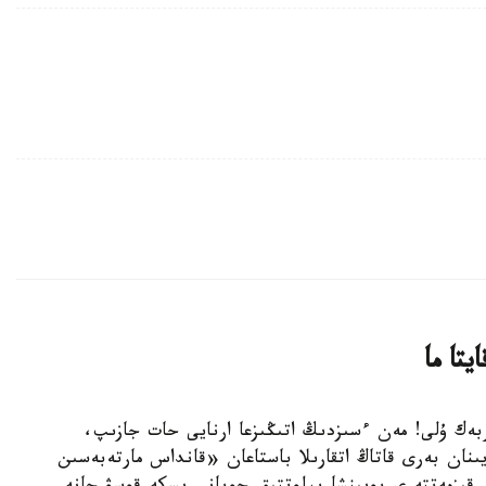
تا ما
ەرجان ساپاربەك ۇلى! مەن ءسىزدىڭ اتىڭىزعا ارنايى حات جازىپ،
نان بەرى قاتاڭ اتقارىلا باستاعان «قانداس مارتەبەسىن