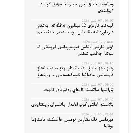
10:08, 07 تامىز 2026
وسكەمەندە داۋىلدان جيىرماعا جۋىق كولىك
ءبۇلىندى
09:07, 07 تامىز 2026
اليمەنت قارىزى 12 ميلليون تەڭگەگە جەتكەن
قىزىلوردالىقتىڭ باس بوستاندىعى شەكتەلدى
08:38, 07 تامىز 2026
ءۇيى تارلىق ەتكەن قىزىلوردالىق كوپبالالى انا
سوتتا جەڭىپ شىقتى
08:16, 07 تامىز 2026
وتىز مينۋت داۋىستاپ كىتاپ وقۋ ەستە ساقتاۋ
قابىلەتىن ساقتاۋعا كومەكتەسەدى - زەرتتەۋ
08:00, 07 تامىز 2026
اۆياتسيا سالاسىنا قانداي رەفورمالار قاجەت
07:45, 07 تامىز 2026
اۋلاسىندا اعاشى كوپ ادامدار جاقسىراق ۇيىقتايدى
22:04, 06 تامىز 2026
قۇرىلىس قالدىقتارىن قوقىس جاشىگىنە تاستاۋعا
بولا ما