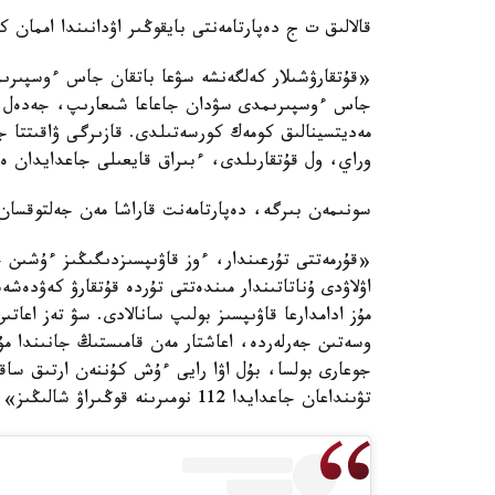
قالالىق ت ج دەپارتامەنتى بايقوڭىر اۋدانىندا اممان 
«قۇتقارۋشىلار كەلگەنشە سۋعا باتقان جاس ءوسپىرىم
جاس ءوسپىرىمدى سۋدان جاعاعا شىعارىپ، جەدەل جارد
وراي، ول قۇتقارىلدى، ءبىراق قايعىلى جاعدايدان ە
سونىمەن بىرگە، دەپارتامەنت قاراشا مەن جەلتوقسان 
«قۇرمەتتى تۇرعىندار، ءوز قاۋىپسىزدىگىڭىز ءۇشىن جۇق
مۇز ادامدارعا قاۋىپسىز بولىپ سانالادى. سۋ تەز اع
تۋىنداعان جاعدايدا 112 نومىرىنە قوڭىراۋ شالىڭىز» - دەلىنگەن حابارلامادا.