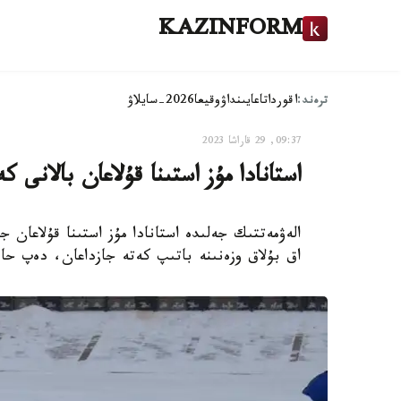
KAZINFORM
ترەند:
اقوردا
تاعايىنداۋ
وقيعا
2026-سايلاۋ
09:37, 29 قاراشا 2023
استانادا مۇز استىنا قۇلاعان بالانى 
الەۋمەتتىك جەلىدە استانادا مۇز استىنا قۇلاعان ج
اق بۇلاق وزەنىنە باتىپ كەتە جازداعان، دەپ حابارلايدى Kazinform