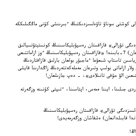
ۇلى كوشتى سوناۋ تاۋەلسىزدىكتىڭ ءبىرىنشى كۇنى ماڭگىلىككە
دىگى تۋرالى» قازاقستان رەسپۋبليكاسىنىڭ كونستيتۋتسيالىق
زاڭىنىڭ (1991 - جىلعى 16-جەلتوقساندا قابىلدانعان) 7-بابىندا «قازاقستان رەسپۋبليكاسىنىڭ ءوز ازاماتتىعى
ورياسىن تاستاپ شىعۋعا ءماجبۇر بولعان بارلىق قازاقتاردىڭ
لار ازاماتى بولىپ وتىرعان مەملەكەتتەردىڭ زاڭدارىنا قايشى
تتىعىن الۋ حۇقى تانىلادى»، - دەپ جازىلعان!
دى جىلىنا، ايىنا ەمەس، اپتاسىنا، ءتىپتى كۇنىنە وزگەرتە
لسىزدىگى تۋرالى» قازاقستان رەسپۋبليكاسىنىڭ
اڭ!