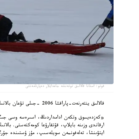
فوتو: استانا قالالىق توتەنشە جاعدايلار دەپارتامەنتى
قالالىق ينتەرنەت-پاراقشا 2006 -جىلى تۋعان بالانىڭ قۇتقارىلعانى تۋرالى بەينەروليك جاريالادى.
«كەزدەيسوق وتكەن ادامداردىڭ، اسىرەسە وسى جىگىتت
ارقاندى وزىنە بايلاپ، قۇتقارۋعا كومەكتەستى. بالانى
ايتۋىنشا، تەلەفونمەن سويلەسىپ، مۇز ۇستىندە جۇر