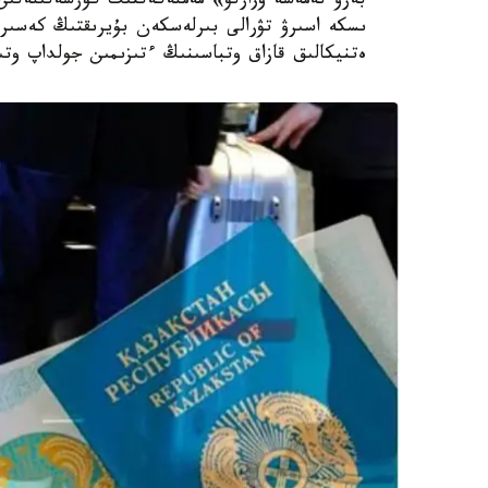
بەرۋ نەمەسە ۇزارتۋ» مەملەكەتتىك كورسەتىلەتىن
ەتنيكالىق قازاق وتباسىنىڭ ءتىزىمىن جولداپ وتى