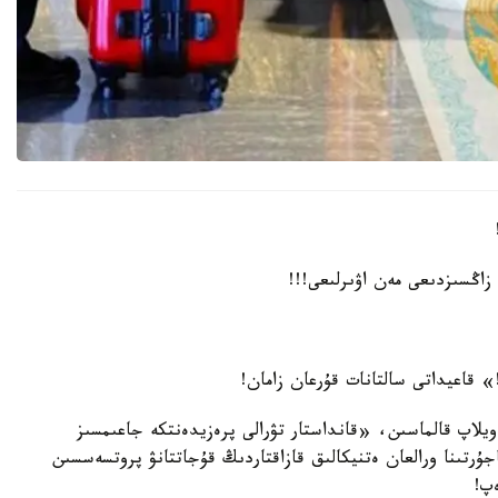
زاڭسىزدىعى مەن اۋىرلىعى!!!
 قاعيداتى سالتانات قۇرعان زامان!
ويلاپ قالماسىن، «قانداستار تۋرالى پرەزيدەنتكە جاعىمسىز
جۇرتىنا ورالعان ەتنيكالىق قازاقتاردىڭ قۇجاتتانۋ پروتسەسسىن
پ!