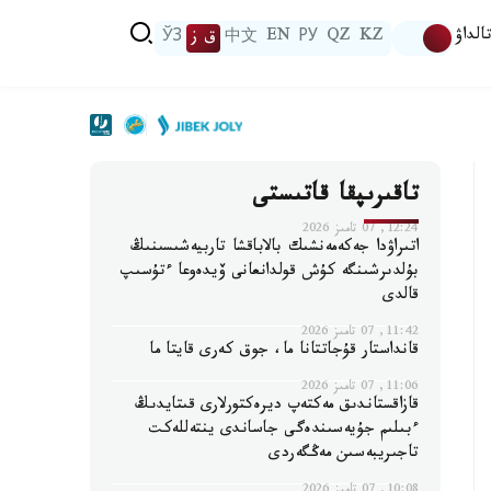
الداۋ
KZ
QZ
РУ
EN
中文
ق ز
ЎЗ
تاقىرىپقا قاتىستى
12:24, 07 تامىز 2026
اتىراۋدا جەكەمەنشىك بالاباقشا تاربيەشىسىنىڭ
بۇلدىرشىنگە كۇش قولدانعانى ۆيدەوعا ءتۇسىپ
قالدى
11:42, 07 تامىز 2026
قانداستار قۇجاتتانا ما، جوق كەرى قايتا ما
11:06, 07 تامىز 2026
قازاقستاندىق مەكتەپ ديرەكتورلارى قىتايدىڭ
ءبىلىم جۇيەسىندەگى جاساندى ينتەللەكت
تاجىريبەسىن مەڭگەردى