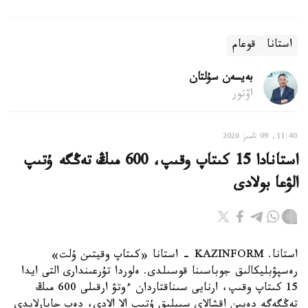
استانا
قوعام
بەيسەن سۇلتان
اۆتور
11:40, 09 تامىز 2026
استانادا 15 كىتاپ وقىپ، 600 مىڭ تەڭگە ۇتىپ
الۋعا بولادى
استانا. KAZINFORM - استانا «كىتاپ وقيتىن ۇلت»
رەسپۋبليكالىق جوباسىنا قوسىلدى. ەلوردا تۇرعىندارى التى ايدا
15 كىتاپ وقىپ، ارنايى سىناقتاردان ءوتۋ ارقىلى 600 مىڭ
تەڭگەگە دەيىن اقشالاي سىيلىق ۇتىپ الا الادى، دەپ حابارلايدى