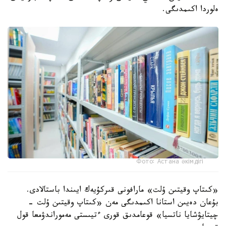
ەلوردا اكىمدىگى.
Фото: Астана әкімдігі
«كىتاپ وقيتىن ۇلت» مارافونى قىركۇيەك ايىندا باستالادى.
بۇعان دەيىن استانا اكىمدىگى مەن «كىتاپ وقيتىن ۇلت -
چيتايۋشايا ناتسيا» قوعامدىق قورى ءتيىستى مەموراندۋمعا قول