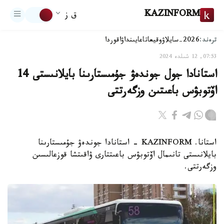
KAZINFORM
ق ز
ترەند:
2026-سايلاۋ
وقيعا
تاعايىنداۋ
اقوردا
07:53, 12 شىلدە 2024
استانادا جول جوندەۋ جۇمىستارىنا بايلانىستى 14
اۆتوبۋس باعىتىن وزگەرتتى
استانا. KAZINFORM - استانادا جوندەۋ جۇمىستارىنا
بايلانىستى تانىمال اۆتوبۋس باعىتتارى ۋاقىتشا قوزعالىسىن
وزگەرتتى.