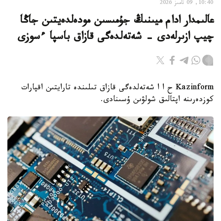
10:40, 09 تامىز 2026
عالىمدار ادام ميىنىڭ جۇمىسىن مودەلدەيتىن جاڭا
چيپ ازىرلەدى - شەتەلدەگى قازاق باسپا ءسوزى
Kazinform ح ا ا شەتەلدەگى قازاق تىلىندە تارايتىن اقپارات
كوزدەرىنە اپتالىق شولۋىن ۇسىنادى.