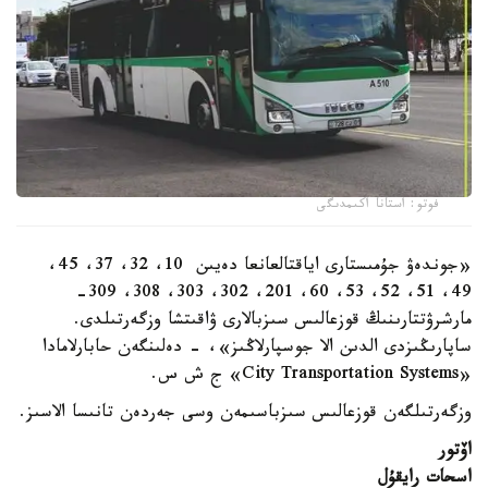
فوتو: استانا اكىمدىگى
«جوندەۋ جۇمىستارى اياقتالعانعا دەيىن 10، 32، 37، 45،
49، 51، 52، 53، 60، 201، 302، 303، 308، 309-
مارشرۋتتارىنىڭ قوزعالىس سىزبالارى ۋاقىتشا وزگەرتىلدى.
ساپارىڭىزدى الدىن الا جوسپارلاڭىز»، - دەلىنگەن حابارلامادا
«City Transportation Systems» ج ش س.
وزگەرتىلگەن قوزعالىس سىزباسىمەن وسى جەردەن تانىسا الاسىز.
اۆتور
اسحات رايقۇل