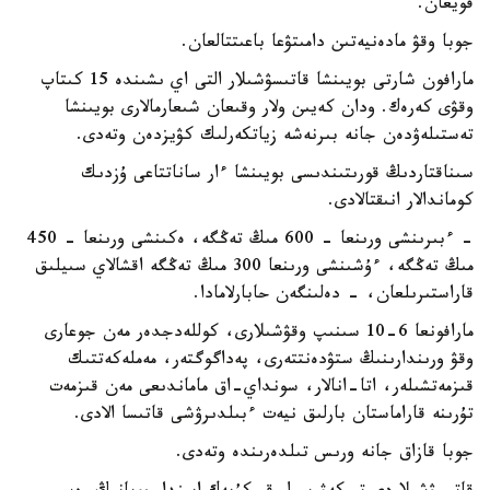
قويعان.
جوبا وقۋ مادەنيەتىن دامىتۋعا باعىتتالعان.
مارافون شارتى بويىنشا قاتىسۋشىلار التى اي ىشىندە 15 كىتاپ
وقۋى كەرەك. ودان كەيىن ولار وقىعان شىعارمالارى بويىنشا
تەستىلەۋدەن جانە بىرنەشە زياتكەرلىك كۋيزدەن وتەدى.
سىناقتاردىڭ قورىتىندىسى بويىنشا ءار ساناتتاعى ۇزدىك
كوماندالار انىقتالادى.
- ءبىرىنشى ورىنعا - 600 مىڭ تەڭگە، ەكىنشى ورىنعا - 450
مىڭ تەڭگە، ءۇشىنشى ورىنعا 300 مىڭ تەڭگە اقشالاي سىيلىق
قاراستىرىلعان، - دەلىنگەن حابارلامادا.
مارافونعا 6-10 سىنىپ وقۋشىلارى، كوللەدجدەر مەن جوعارى
وقۋ ورىندارىنىڭ ستۋدەنتتەرى، پەداگوگتەر، مەملەكەتتىك
قىزمەتشىلەر، اتا-انالار، سونداي-اق ماماندىعى مەن قىزمەت
تۇرىنە قاراماستان بارلىق نيەت ءبىلدىرۋشى قاتىسا الادى.
جوبا قازاق جانە ورىس تىلدەرىندە وتەدى.