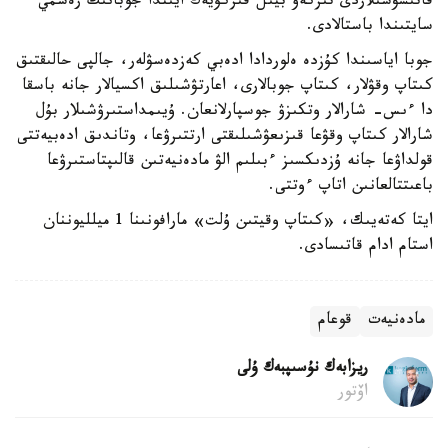
قاتىسۋشىلاردى تىركەۋ بيىل قىركۇيەك ايىندا جوبانىڭ رەسمي
سايتىندا باستالادى.
جوبا اياسىندا كۇزدە ەلوردادا ادەبي كەزدەسۋلەر، جالپى حالىقتىق
كىتاپ وقۋلار، كىتاپ جوبالارى، اعارتۋشىلىق اكسيالار جانە باسقا
دا ءىس- شارالار وتكىزۋ جوسپارلانعان. ۇيىمداستىرۋشىلار بۇل
شارالار كىتاپ وقۋعا قىزىعۋشىلىقتى ارتتىرۋعا، وتاندىق ادەبيەتتى
قولداۋعا جانە ۇزدىكسىز ءبىلىم الۋ مادەنيەتىن قالىپتاستىرۋعا
باعىتتالعانىن اتاپ ءوتتى.
ايتا كەتەيىك، «كىتاپ وقيتىن ۇلت» مارافونىنا 1 ميلليوننان
استام ادام قاتىسادى.
مادەنيەت
قوعام
ريزابەك نۇسىپبەك ۇلى
اۆتور