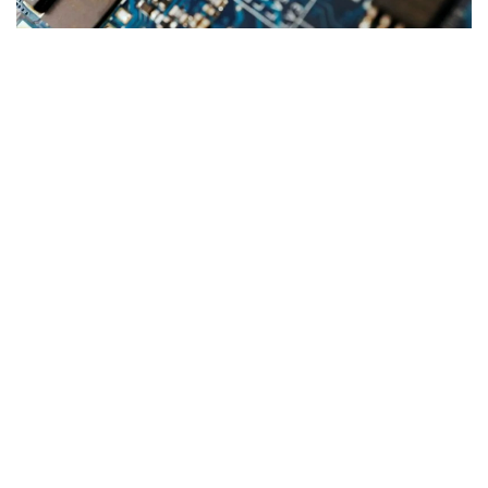
Фото: ТРТ
تاشكەنتتە وزبەكستان- قازاقستان بيزنەس- فورۋمى ءوتتى – ءو
ز ا
تاشكەنتتە قازاقستاننىڭ «اتامەكەن» ۇلتتىق كاسىپكەرلەر
پالاتاسى دەلەگاتسياسىنىڭ ساپارى اياسىندا وزبەكستان-
قازاقستان بيزنەس- فورۋمى ءوتتى. جيىنعا وزبەكستاننىڭ
ساۋدا-ونەركاسىپ پالاتاسىنىڭ ءتوراعاسى داۆرون ۆاحابوۆ،
«اتامەكەن» ۇ ك پ پرەزيديۋمىنىڭ ءتوراعاسى قانات
شارىپبايەۆ، مەملەكەتتىك ورگاندار مەن سالالىق بىرلەستىكتەردىڭ
باسشىلارى، سونداي-اق ەكى ەلدەن 300 دەن استام كاسىپكەر
قاتىستى. فورۋمدا ساۋدا-ەكونوميكالىق جانە ينۆەستيتسيالىق
ىنتىماقتاستىقتى كەڭەيتۋ، ونەركاسىپتىك كووپەراتسيا مەن
ەكسپورتتىق الەۋەتتى ارتتىرۋ ماسەلەلەرى تالقىلاندى، دەپ
حابارلايدى وزبەكستاندىق «ءو ز ا» اقپارات اگەنتتىگى.