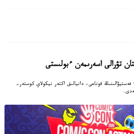
تان تۋرالى اسەرىمەن ءبولىستى
استانا. قازاقپارات - Comic Con Astana 2026 فەستيۆالىنىڭ قوناعى، دانيالىق اكتەر نيكولاي كوستەر-
ەدى.