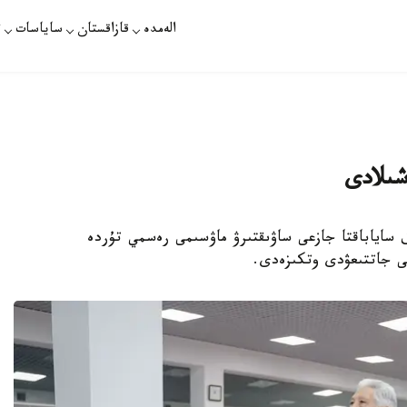
الەمدە
قازاقستان
ساياسات
ت
شىلادى
 بوتانيكالىق ساياباقتا جازعى ساۋىقتىرۋ ماۋسىمى رەسمي تۇردە
ى جاتتىعۋدى وتكىزەدى.