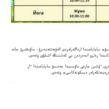
وسى كۇنى ساعات 17.00 دە «جەتىسۋ» ساياباعىندا ارداگەرلەردى الەۋمەتتەندىرۋ، ساۋىقتىرۋ جانە
اتىندا رەترو اندەردەن بي كەشىنىڭ اشىلۋى وتەدى.
لەرى ءۇشىن جازعى ماۋسىمدا جەتىسۋ ساياباعىندا ءار