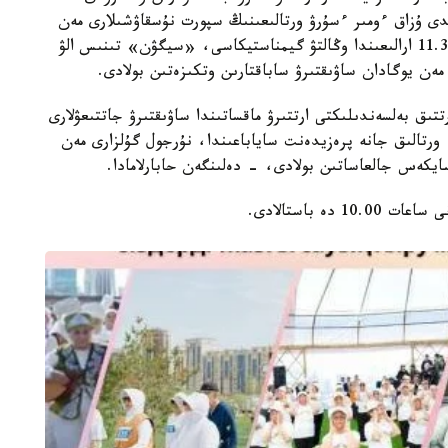
ندى ۇزاق ءومىر ءسۇرۋ ورتالىعىنىڭ سپورت نۇسقاۋشىلارى مەن
ەرىكتى زەينەتكەرلەرى تاڭعى ۋاقىتتا ساعات 8.00-11.30 ارالىعىندا وڭالتۋ گيمناستيكاسى، «سيگۋن» تىنىس الۋ
ەن يوگادان ساۋىقتىرۋ ساباقتارىن وتكىزەتىن بولادى.
تتىق بەلسەندىلىكتى ارتتىرۋ ماقساتىندا ساۋىقتىرۋ جاتتىعۋلارى
رتالىق جانە پرەزيدەنت ساياباعىندا، نۇرجول گۇلزارى مەن
سايكەس جالعاساتىن بولادى، - دەلىنگەن حابارلامادا.