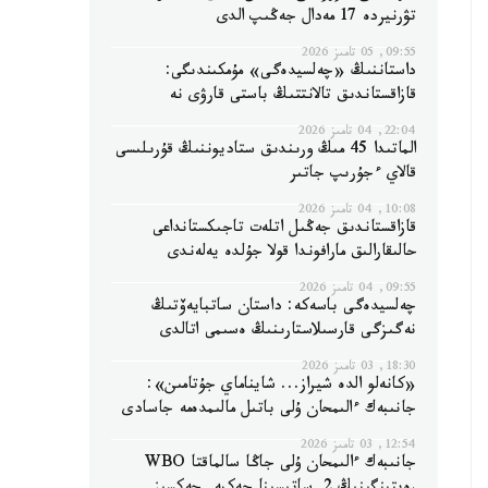
تۋرنيردە 17 مەدال جەڭىپ الدى
09:55, 05 تامىز 2026
داستاننىڭ «چەلسيدەگى» مۇمكىندىگى:
قازاقستاندىق تالانتتىڭ باستى قارۋى نە
22:04, 04 تامىز 2026
الماتىدا 45 مىڭ ورىندىق ستاديوننىڭ قۇرىلىسى
قالاي ءجۇرىپ جاتىر
10:08, 04 تامىز 2026
قازاقستاندىق جەڭىل اتلەت تاجىكستانداعى
حالىقارالىق مارافوندا قولا جۇلدە يەلەندى
09:55, 04 تامىز 2026
چەلسيدەگى باسەكە: داستان ساتبايەۆتىڭ
نەگىزگى قارسىلاستارىنىڭ ەسىمى اتالدى
18:30, 03 تامىز 2026
«كانەلو الدە شيراز... شايناماي جۇتامىن»:
جانىبەك ءالىمحان ۇلى باتىل مالىمدەمە جاسادى
12:54, 03 تامىز 2026
جانىبەك ءالىمحان ۇلى جاڭا سالماقتا WBO