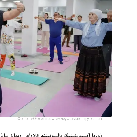
Фото: «Оқжетпес» емдеу-сауықтыру кешені
ەلوردا اكىمدىگىنىڭ مالىمەتىنشە قالاداعى دەمالۋ سايا