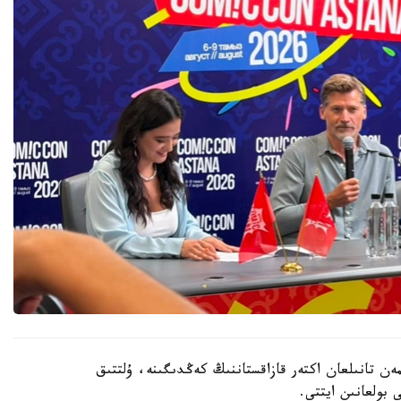
مەن تانىلعان اكتەر قازاقستاننىڭ كەڭدىگىنە، ۇلتتىق
ى بولعانىن ايتتى.