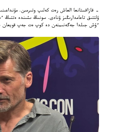
- قازاقستانعا العاش رەت كەلىپ وتىرمىن. مۇنداعىن
ۇلتتىق تاعامدارىڭىز ۇنادى. سونىڭ ىشىندە ەتتىڭ 
ءۇش جىلدا جەگەنىمنەن دە كوپ ەت جەپ قويعان شى