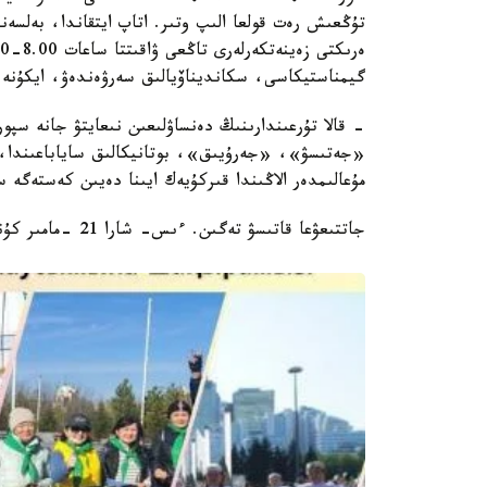
تۇڭعىش رەت قولعا الىپ وتىر. اتاپ ايتقاندا، بەلسە
گيمناستيكاسى، سكانديناۆيالىق سەرۋەندەۋ، ايكۇنە م
- قالا تۇرعىندارىنىڭ دەنساۋلىعىن نىعايتۋ جانە سپور
«جەتىسۋ»، «جەرۇيىق»، بوتانيكالىق ساياباعىندا، و
مۇعالىمدەر الاڭىندا قىركۇيەك ايىنا دەيىن كەستەگە 
جاتتىعۋعا قاتىسۋ تەگىن. ءىس- شارا 21 -مامىر كۇنى ساعات 10.00 دە باستالادى.