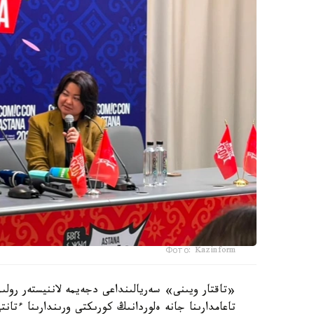
Фото: Kazinform
«تاقتار ويىنى» سەريالىنداعى دجەيمە لاننيستەر رولى
تاعامدارىنا جانە ەلوردانىڭ كورىكتى ورىندارىنا ءتانت