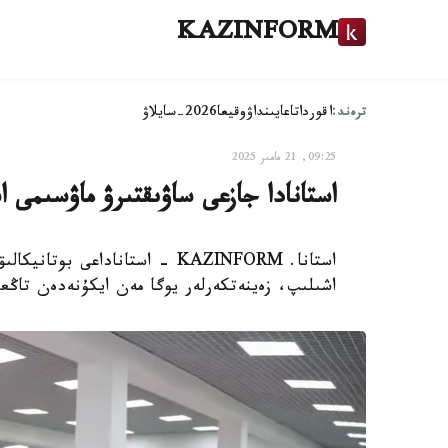
KAZINFORM
ترەند:
اقوردا
تاعايىنداۋ
وقيعا
2026-سايلاۋ
09:25, 21 مامىر 2025
استانادا جازعى ساۋىقتىرۋ ماۋسىمى ا
استانا. KAZINFORM - استاناداعى
اشىلىپ، زەينەتكەرلەر يوگا مەن ايكۇنەدەن تاڭع