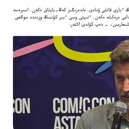
ىڭ ءبارى قاتتى ۇنادى. ەلدەرىڭىز كەڭ-بايتاق ەكەن. اسىرەسە
ءدامى ەرەكشە ەكەن. ءتىپتى وسى ءبىر كۇننىڭ وزىندە سوڭعى
عارمىن، - دەپ كۇلدى اكتەر.