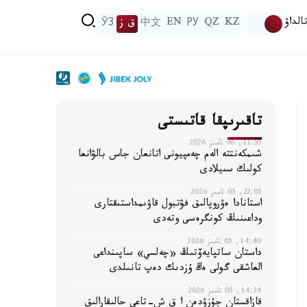
الداۋ
KZ
QZ
РУ
EN
中文
ق ز
ЎЗ
تاقىرىپقا قاتىستى
11:55, 06 تامىز 2026
شىمكەنتتە الەم چەمپيونى اتانعان جاس بالۋانعا
كولىك سىيلادى
22:05, 05 تامىز 2026
استانادا ەۋروپالىق فۋتبول قاۋىمداستىقتارى
وداعىنىڭ كونگرەسى وتەدى
14:40, 05 تامىز 2026
داستان ساتپايەۆتىڭ «چەلسي» ساپىنداعى
العاشقى گولى ەڭ ۇزدىك دەپ تانىلدى
14:24, 05 تامىز 2026
قازاقستان جۇزۋدەن ا ق ش-تاعى حالىقارالىق