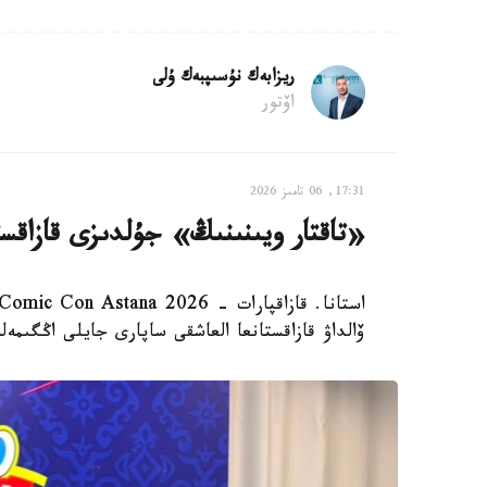
ريزابەك نۇسىپبەك ۇلى
اۆتور
17:31, 06 تامىز 2026
«تاقتار ويىنىنىڭ» جۇلدىزى قازاقس
ۆالداۋ قازاقستانعا العاشقى ساپارى جايلى اڭگىمەل