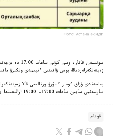
Фото: Астана әкімдігі
سونىمەن قاتار، 
زەينەتكەرلەردىڭ بوس ۋاقىتىن ءتيىمدى وتكىزۋ ماقس
بەلسەندى ۇزاق ءومىر ءسۇرۋ ورتالىعى قالا زەينەتكەر
سارسەنبى سايىن ساعات 17:00- 19:00 ارالىعىندا «زەينەتكەرلەر ديسكوتەكاسى» وتەدى.
قوعام