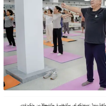
باقتارىندا زەينەتكەرلەر ساۋىقتىرۋ جاتتىعۋلارىن وتكىزۋدى