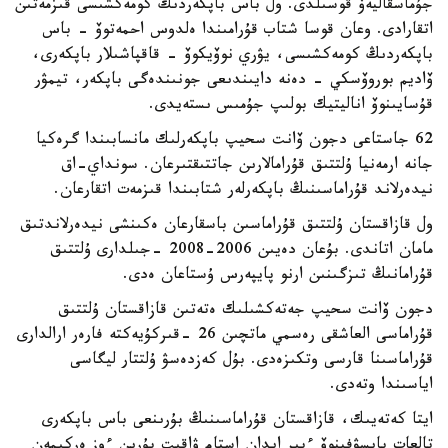
جۇماسقاليەۆ قوسىلدى. ول باس باپكەردىڭ كومەكشىسى قىزمەتىن
اتقارادى. وعان قوسا شتاب قۇرامىندا ەلدوس احمەتوۆ - باس
باپكەردىڭ كومەكشىسى، يۋري نوۆيكوۆ - قاقپاشىلار باپكەرى،
ۆاديم بوروۆسكي - دەنە دايىندىعى جونىندەگى باپكەر، تيمۋر
قۇسايىنوۆ اناليتيك بولىپ جۇمىس ىستەيدى.
62 جاستاعى دجون ۆانت سحيپ باپكەرلىك مانسابىندا گرەكيا
جانە ارمەنيا ۇلتتىق قۇرامالارىن جاتتىقتىرعان. سونداي-اق
نيدەرلاند قۇراماسىنىڭ باپكەرلەر شتابىندا قىزمەت اتقارعان.
ول قازاقستان ۇلتتىق قۇراماسىن باسقارعان ەكىنشى نيدەرلاندتىق
مامان اتاندى. بۇعان دەيىن 2006-2008 -جىلدارى ۇلتتىق
قۇرامانىڭ تىزگىنىن ارنو پايپەرس ۇستاعان ەدى.
دجون ۆانت سحيپ جەتەكشىلىك ەتەتىن قازاقستان ۇلتتىق
قۇراماسى العاشقى رەسمي ماتچىن 26 -قىركۇيەكتە فارەر ارالدارى
قۇراماسىنا قارسى وتكىزەدى. بۇل كەزدەسۋ ۇلتتار ليگاسى
اياسىندا وتەدى.
ايتا كەتەيىك، قازاقستان قۇراماسىنىڭ بۇرىنعى باس باپكەرى
تالعات بايسۋفينوۆ ءبىر ايدان استام ۋاقىت بۇرىن ءوز ەركىمەن