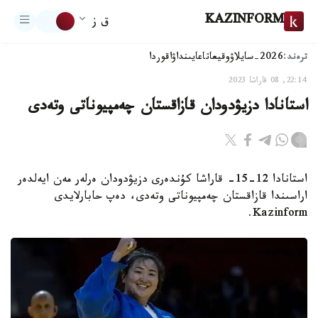
KAZINFORM
ق ز
ترەند:
2026-سايلاۋ
وقيعا
تاعايىنداۋ
اقوردا
22:14, 08 قاراشا 2023
استانادا دزيۋدودان قازاقستان چەمپيوناتى وتەدى
استانادا 12-15- قاراشا كۇندەرى دزيۋدودان ەرلەر مەن ايەلدەر
اراسىندا قازاقستان چەمپيوناتى وتەدى، دەپ حابارلايدى
Kazinform.