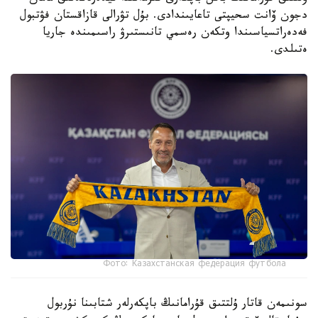
دجون ۆانت سحيپتى تاعايىندادى. بۇل تۋرالى قازاقستان فۋتبول
فەدەراتسياسىندا وتكەن رەسمي تانىستىرۋ راسىمىندە جاريا
ەتىلدى.
Фото: Казахстанская федерация футбола
سونىمەن قاتار ۇلتتىق قۇرامانىڭ باپكەرلەر شتابىنا نۇربول