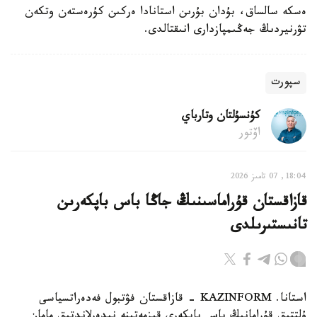
ەسكە سالساق، بۇدان بۇرىن استانادا ەركىن كۇرەستەن وتكەن
تۋرنيردىڭ جەڭىمپازدارى انىقتالدى.
سپورت
كۇنسۇلتان وتارباي
اۆتور
18:04, 07 تامىز 2026
قازاقستان قۇراماسىنىڭ جاڭا باس باپكەرىن
تانىستىرىلدى
استانا. KAZINFORM - قازاقستان فۋتبول فەدەراتسياسى
ۇلتتىق قۇرامانىڭ باس باپكەرى قىزمەتىنە نيدەرلاندتىق مامان