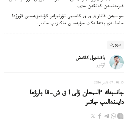
قىزمەتىنەن كەتكەن ەدى.
سونىمەن قاتار ق ف ف كاسىبي تۋرنيرلەر كۇنتىزبەسىن قۇرۋدا
جاساندى ينتەللەكت جۇيەسىن ەنگىزىپ جاتىر.
سپورت
باقىتجول كاكەش
اۆتور
08:55, 07 تامىز 2026
جانىبەك ءالىمحان ۇلى ا ق ش-قا بارۋعا
دايىندالىپ جاتىر