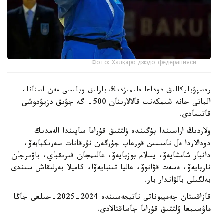
Фото: Халқаро дзюдо федерацияси
رەسپۋبليكالىق دوداعا ەلىمىزدىڭ بارلىق وبلىسى مەن استانا،
الماتى جانە شىمكەنت قالالارىنان 500- گە جۋىق دزيۋدوشى
قاتىسادى.
ولاردىڭ اراسىندا بۇگىندە ۇلتتىق قۇراما ساپىندا الەمدىك
دودالاردا ەل نامىسىن قورعاپ جۇرگەن نۇرقانات سەرىكبايەۆ،
دانيار شامشايەۆ، يسلام بوزبايەۆ، عالىمجان قىرىقباي، باۋىرجان
ناربايەۆ، ەسەت قۋانوۆ، عاليا تىنبايەۆا، كاميلا بەرلىقاش سىندى
بەلگىلى بالۋاندار بار.
قازاقستان چەمپيوناتى ناتيجەسىندە 2024-2025-جىلعى جاڭا
ماۋسىمعا ۇلتتىق قۇراما جاساقتالادى.