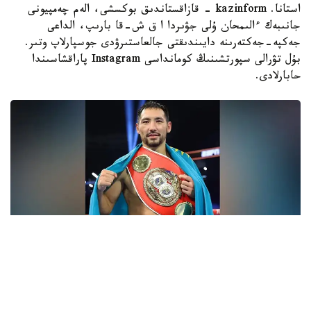
استانا. kazinform - قازاقستاندىق بوكسشى، الەم چەمپيونى
جانىبەك ءالىمحان ۇلى جۋىردا ا ق ش-قا بارىپ، الداعى
جەكپە-جەكتەرىنە دايىندىقتى جالعاستىرۋدى جوسپارلاپ وتىر.
بۇل تۋرالى سپورتشىنىڭ كومانداسى Instagram پاراقشاسىندا
حابارلادى.
فوتو: Top Rank
- ءبارى قايتا باستالادى. باستامامىز ءساتتى بولعان سياقتى.