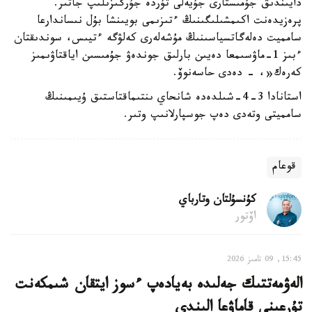
دايىندىق جۇمىستارى جۇيەلى تۇردە جۇرگىزىلىپ جاتىر.
پرەزيدەنت اكىمشىلىگىنىڭ ءتىزىمى بويىنشا بۇل نىساندارعا
سامميت دەلەگاتسياسىنىڭ مۇشەلەرى كەلۋگە ءتيىس، سوندىقتان
ءبىز 1-ماۋسىمعا دەيىن بارلىق جوندەۋ جۇمىسىن اياقتاۋىمىز
كەرەك«، - دەدى حاسەنوۆ.
استانادا 3-4-شىلدەدە شانحاي ىنتىماقتاستىق ۇيىمىنىڭ
سامميتى وتەدى دەپ جوسپارلانىپ وتىر.
قوعام
كۇنسۇلتان وتارباي
اۆتور
15:45, 09 تامىز 2026
الەۋمەتتىك جەلىدە بەيادەپ ءسوز ايتقان شىمكەنت
تۇرعىنى قاماۋعا الىندى