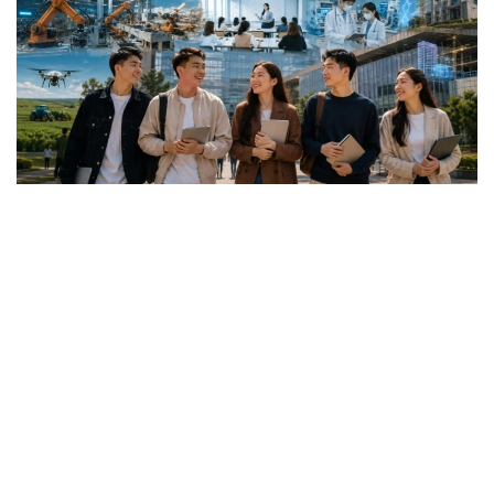
Коллаж: Kazinform / ИИ
گرانتقا اۋىلدىق ەلدى مەكەندەردەگى، شاعىن جانە
مونوقالالارداعى مەكتەپتەردىڭ 25 جاسقا دەيىنگى تۇلەكتەرى
ۇمىتكەر بولا الادى.
باعدارلاما جەتىم بالالار مەن كامەلەتكە تولعانعا دەيىن اتا-
اناسىنىڭ قامقورلىعىنسىز قالعان ازاماتتارعا، مۇگەدەكتىگى بار
تۇلعالارعا، سونداي-اق مۇگەدەكتىگى بار بالالاردى تاربيەلەپ
وتىرعان وتباسىلاردىڭ بالالارى مەن اتا-اناسىنىڭ مۇگەدەكتىگى
بار تالاپكەرلەرگە ارنالعان.