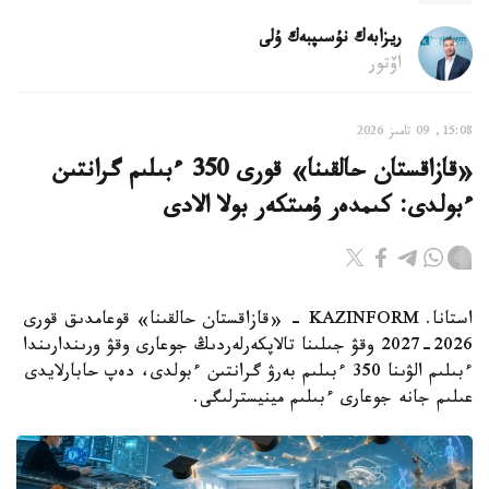
ريزابەك نۇسىپبەك ۇلى
اۆتور
15:08, 09 تامىز 2026
«قازاقستان حالقىنا» قورى 350 ءبىلىم گرانتىن
ءبولدى: كىمدەر ۇمىتكەر بولا الادى
استانا. KAZINFORM - «قازاقستان حالقىنا» قوعامدىق قورى
2026-2027 وقۋ جىلىنا تالاپكەرلەردىڭ جوعارى وقۋ ورىندارىندا
ءبىلىم الۋىنا 350 ءبىلىم بەرۋ گرانتىن ءبولدى، دەپ حابارلايدى
عىلىم جانە جوعارى ءبىلىم مينيسترلىگى.