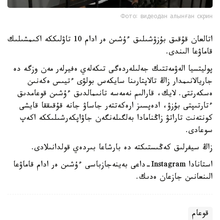
Фото: видеодан алынған скрин
اتالعان قۇقىق بۇزۋشىلىق ءۇشىن ەر ادام 10 تاۋلىككە اكىمشىلىك
قاماۋعا الىندى.
پوليتسيا الەۋمەتتىك جەلىلەردەگى تىكەلەي ەفيرلەر مەن وزگە دە
جاريالانىمدار زاڭ تالاپتارىنا سايكەس بولۋى ءتيىس ەكەنىن
ەسكەرتتى. لايك، قارالىم نەمەسە تانىمالدىق ءۇشىن قوعامدىق
ءتارتىپتى بۇزۋ، ادەپسىز ارەكەتتەر جاساۋ جانە قۇقىققا قايشى
كونتەنت تاراتۋ زاڭنامادا بەلگىلەنگەن جاۋاپكەرشىلىككە اكەپ
سوعادى.
زاڭ سيفرلىق كەڭىستىكتە دە بارشاعا بىردەي قولدانىلادى.
استانادا Instagram-داعى بەينەجازباسى ءۇشىن ەر ادام قاماۋعا
الىنعانىن جازعان ەدىك.
قوعام