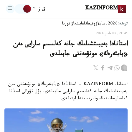
KAZINFORM
ق ز
ترەند:
2026-سايلاۋ
وقيعا
تاعايىنداۋ
اقوردا
21:45, 03 مامىر 2024
استانادا بەيبىتشىلىك جانە كەلىسىم سارايى مەن
«بايتەرەك» مونۋمەنتى جابىلدى
استانا. KAZINFORM - استانادا «بايتەرەك» مونۋمەنتى مەن
بەيبىتشىلىك جانە كەلىسىم سارايى جابىلدى. بۇل تۋرالى استانا
ءماسليحاتىنىڭ وتىرىسىندا ايتىلدى.