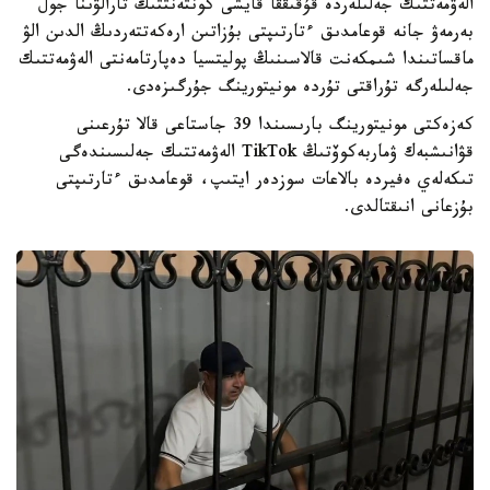
الەۋمەتتىك جەلىلەردە قۇقىققا قايشى كونتەنتتىڭ تارالۋىنا جول
بەرمەۋ جانە قوعامدىق ءتارتىپتى بۇزاتىن ارەكەتتەردىڭ الدىن الۋ
ماقساتىندا شىمكەنت قالاسىنىڭ پوليتسيا دەپارتامەنتى الەۋمەتتىك
جەلىلەرگە تۇراقتى تۇردە مونيتورينگ جۇرگىزەدى.
كەزەكتى مونيتورينگ بارىسىندا 39 جاستاعى قالا تۇرعىنى
قۋانىشبەك ۋماربەكوۆتىڭ TikTok الەۋمەتتىك جەلىسىندەگى
تىكەلەي ەفيردە بالاعات سوزدەر ايتىپ، قوعامدىق ءتارتىپتى
بۇزعانى انىقتالدى.