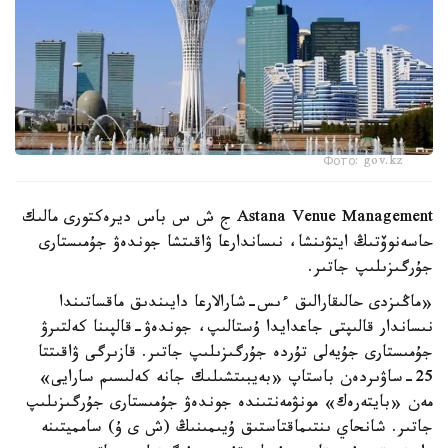
Фото: gov.kz
Astana Venue Management ج ش س باس ديرەكتورى مالىك
حاسەنوۆتىڭ ايتۋىنشا، نىساندارعا ۋاقىتشا جوندەۋ جۇمىستارى
جۇرگىزىلىپ جاتىر.
«ماڭىزدى حالىقارالىق ءىس-شارالارعا دايىندىق ماقساتىندا
نىساندار قالىپتى جاعدايدا ۇستالىپ، جوندەۋ-قالپىنا كەلتىرۋ
جۇمىستارى جۇيەلى تۇردە جۇرگىزىلىپ جاتىر. قازىرگى ۋاقىتتا
25-ساۋىردەن باستاپ «بەيبىتشىلىك جانە كەلىسىم سارايى»
مەن «بايتەرەك» مونۋمەنتىندە جوندەۋ جۇمىستارى جۇرگىزىلىپ
جاتىر. شانحاي ىنتىماقتاستىق ۇيىمىنىڭ (ش ى ۇ) سامميتىنە