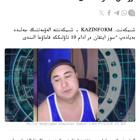
شىمكەنت. KAZINFORM - شىمكەنتتە الەۋمەتتىك جەلىدە
بەيادەپ ءسوز ايتقان ەر ادام 10 تاۋلىككە قاماۋعا الىندى
Фото: видеодан алынған скрин/ t.me/POLICE_of_KZ