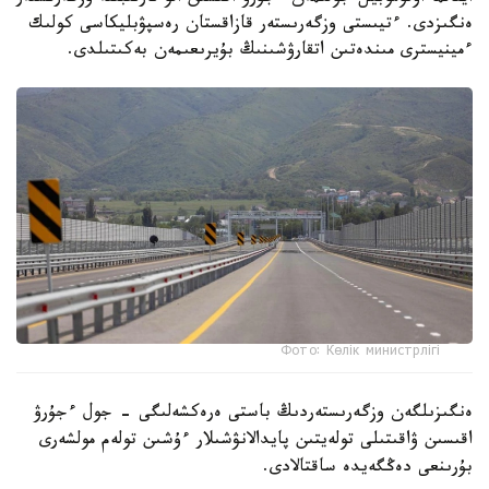
ەنگىزدى. ءتيىستى وزگەرىستەر قازاقستان رەسپۋبليكاسى كولىك
ءمينيسترى مىندەتىن اتقارۋشىنىڭ بۇيرىعىمەن بەكىتىلدى.
Фото: Көлік министрлігі
ەنگىزىلگەن وزگەرىستەردىڭ باستى ەرەكشەلىگى - جول ءجۇرۋ
اقىسىن ۋاقىتىلى تولەيتىن پايدالانۋشىلار ءۇشىن تولەم مولشەرى
بۇرىنعى دەڭگەيدە ساقتالادى.