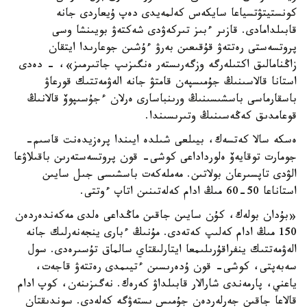
كونستيتۋتسياعا سايكەس كەلمەيدى دەپ ۇيعاردى جانە
قابىلدامادى. قازىر ءبىز تىركەۋدى شەكتەۋ بويىنشا وسى
پروتسەستى رەتتەۋ قۇقىعىن بەرۋ ءۇشىن جوعارىدا ايتقان
زاڭنامالىق اكتىلەرگە وزگەرىستەر ەنگىزىپ جاتىرمىز»، - دەدى
استانا قالاسىنىڭ جۇمىسپەن قامتۋ جانە الەۋمەتتىك قورعاۋ
باسقارماسى باسشىسىنىڭ ورىنباسارى ەرلان ءجۇسىپوۆ قالانىڭ
قوعامدىق كەڭەسىنىڭ وتىرىسىندا.
ەسكە سالا كەتسەك، بيىلعى شىلدە ايىندا پرەزيدەنت قاسىم-
جومارت توقايەۆ ەلورداداعى كوشى- قون پروتسەستەرىن باقىلاۋعا
الۋدى تاپسىرعان بولاتىن. مەملەكەت باسشىسى جىل سايىن
استاناعا 50-60 مىڭ ادام كەلەتىنىن اتاپ ءوتتى.
«بۇدان بولەك، كۇن سايىن جاقىن ماڭداعى ەلدى مەكەندەردەن
150 مىڭ ادام كەلىپ كەتەدى. مۇنىڭ ءبارى ينجەنەرلىك جانە
الەۋمەتتىك ينفراقۇرىلىمعا ايتارلىقتاي سالماق تۇسىرەدى. سول
سەبەپتى، كوشى- قون ۇدەرىسىن ءتيىمدى رەتتەۋ قاجەت،
ياعني، پارمەندى شارالار قابىلداۋ كەرەك. نەگىزىنەن، كوپ ادام
قالاعا جاقىن جەرلەردەن جۇمىس ىستەۋگە كەلەدى. سوندىقتان