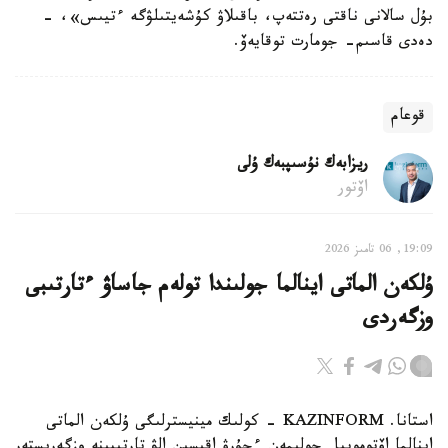
بۇل سالانى ناقتى رەتتەپ، باقىلاۋ كۇشەيتىلۋگە ءتيىس»، -
دەدى قاسىم- جومارت توقايەۆ.
قوعام
ريزابەك نۇسىپبەك ۇلى
اۆتور
19:09, 06 تامىز 2026
ۇلكەن الماتى اينالما جولىندا تولەم جاساۋ ءتارتىبى
وزگەردى
استانا. KAZINFORM - كولىك مينيسترلىگى ۇلكەن الماتى
اينالما اۆتوموبيل جولىمەن ءجۇرۋ اقىسىن الۋ تارتىبىنە وزگەرىستەر