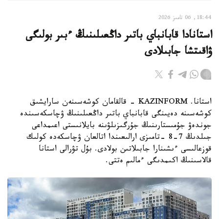
18:44, 06 تامىز 2026
استانادا قابانباي باتىر داڭعىلىنىڭ ءبىر بولىگى
ۋاقىتشا جابىلادى
استانا. KAZINFORM - قالقامان كوشەسىنەن سارايشىق
كوشەسىنە دەيىنگى قابانباي باتىر داڭعىلىنىڭ ۋچاسكەسىندە
جوندەۋ جۇمىستارىنىڭ جۇرگىزىلۋىنە بايلانىستى اعىمداعى
جىلدىڭ 7-8 -تامىزى ارالىعىندا اتالعان ۋچاسكەدە كولىك
قوزعالىسى ءىشىنارا جابىلاتىن بولادى. بۇل تۋرالى استانا
قالاسىنىڭ اكىمدىگى ءمالىم ەتتى.