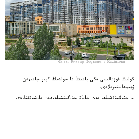
Фото: Виктор Федюнин / Kazinform
كولىك قوزعالىسى ەكى باعىتتا دا جولدىڭ ءبىر جاعىمەن
ۇيىمداستىرىلادى.
- جۇرگىزۋشىلەر مەن جاياۋ جۇرگىنشىلەردەن مارشرۋتتاردى
الدىن الا جوسپارلاۋدى جانە قوزعالىستى ۇيىمداستىرۋداعى ىقتيمال
وزگەرىستەردى ەسكەرۋدى سۇرايمىز. قاۋىپسىزدىكتى قامتاماسىز
ەتۋ جانە قولايسىزدىقتى ازايتۋ ءۇشىن ۋاقىتشا جول بەلگىلەرى
مەن كورسەتكىشتەر ورناتىلاتىن بولادى. وسى وزگەرىستەرگە
تۇسىنىستىكپەن قاراۋدى جانە قالا بويىنشا قوزعالىستاردى