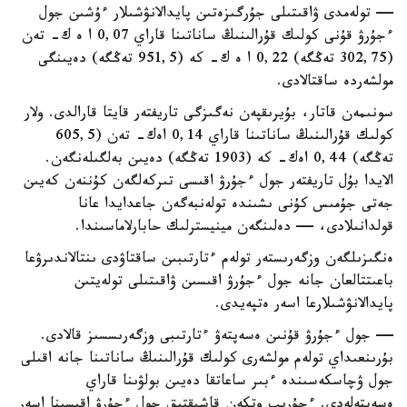
— تولەمدى ۋاقىتىلى جۇرگىزەتىن پايدالانۋشىلار ءۇشىن جول
ءجۇرۋ قۇنى كولىك قۇرالىنىڭ ساناتىنا قاراي 0,07 ا ە ك- تەن
(302,75 تەڭگە) 0,22 ا ە ك- كە (951,5 تەڭگە) دەيىنگى
مولشەردە ساقتالادى.
سونىمەن قاتار، بۇيرىقپەن نەگىزگى تاريفتەر قايتا قارالدى. ولار
كولىك قۇرالىنىڭ ساناتىنا قاراي 0,14 اەك- تەن (605,5
تەڭگە) 0,44 اەك- كە (1903 تەڭگە) دەيىن بەلگىلەنگەن.
الايدا بۇل تاريفتەر جول ءجۇرۋ اقىسى تىركەلگەن كۇننەن كەيىن
جەتى جۇمىس كۇنى ىشىندە تولەنبەگەن جاعدايدا عانا
قولدانىلادى، — دەلىنگەن مينيسترلىك حابارلاماسىندا.
ەنگىزىلگەن وزگەرىستەر تولەم ءتارتىبىن ساقتاۋدى ىنتالاندىرۋعا
باعىتتالعان جانە جول ءجۇرۋ اقىسىن ۋاقىتىلى تولەيتىن
پايدالانۋشىلارعا اسەر ەتپەيدى.
— جول ءجۇرۋ قۇنىن ەسەپتەۋ ءتارتىبى وزگەرىسسىز قالادى.
بۇرىنعىداي تولەم مولشەرى كولىك قۇرالىنىڭ ساناتىنا جانە اقىلى
جول ۋچاسكەسىندە ءبىر ساعاتقا دەيىن بولۋىنا قاراي
ەسەپتەلەدى. ءجۇرىپ وتكەن قاشىقتىق جول ءجۇرۋ اقىسىنا اسەر