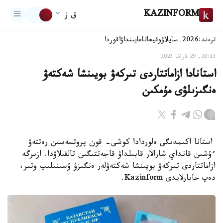
KAZINFORM
ق ز
ترەند:
2026-سايلاۋ
وقيعا
تاعايىنداۋ
اقوردا
20:13, 29 قاراشا 2023
استانادا ازاماتتاردى تىركەۋ بويىنشا شەكتەۋ
ەنگىزىلۋى مۇمكىن
استانا اكىمدىگى ەلوردادا كوشى- قون پروتسەسىن رەتتەۋ
ءۇشىن قانداي شارالار قابىلداۋ قاجەتتىگىن تالقىلاۋدا. ازىرگە
ازاماتتاردى تىركەۋ بويىنشا شەكتەۋلەر ەنگىزۋ ۇسىنىلىپ وتىر،
دەپ حابارلايدى Kazinform.