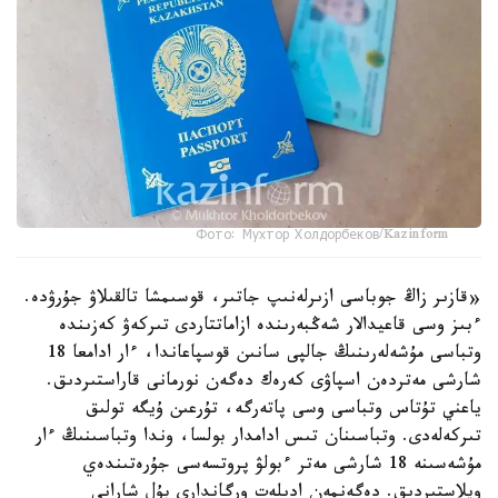
Фото: Мухтор Холдорбеков/Kazinform
«قازىر زاڭ جوباسى ازىرلەنىپ جاتىر، قوسىمشا تالقىلاۋ جۇرۋدە.
ءبىز وسى قاعيدالار شەڭبەرىندە ازاماتتاردى تىركەۋ كەزىندە
وتباسى مۇشەلەرىنىڭ جالپى سانىن قوسپاعاندا، ءار ادامعا 18
شارشى مەتردەن اسپاۋى كەرەك دەگەن نورمانى قاراستىردىق.
ياعني تۇتاس وتباسى وسى پاتەرگە، تۇرعىن ۇيگە تولىق
تىركەلەدى. وتباسىنان تىس ادامدار بولسا، وندا وتباسىنىڭ ءار
مۇشەسىنە 18 شارشى مەتر ءبولۋ پروتسەسى جۇرەتىندەي
ويلاستىردىق. دەگەنمەن ادىلەت ورگاندارى بۇل شارانى