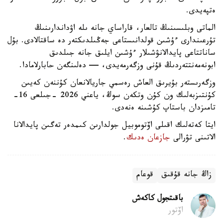
ەتپەيدى.
الماتى وبلىسىنىڭ تالعار، قاراساي جانە ىلە اۋداندارىنىڭ
تۇرعىندارى ءۇشىن قولدانىستاعى جەڭىلدىكتەر دە ساقتالادى. بۇل
ساناتتاعى پايدالانۋشىلار ءۇشىن ايلىق جانە جىلدىق
ابونەمەنتتەردىڭ قۇنى وزگەرمەيدى، — دەلىنگەن حابارلامادا.
وزگەرىستەر بۇيرىق العاش رەسمي جاريالانعان كۇننەن كەيىن
كۇنتىزبەلىك ون كۇن وتكەن سوڭ، ياعني 2026 -جىلعى 16-
تامىزدان باستاپ كۇشىنە ەنەدى.
ايتا كەتەلىك اقىلى اۆتوموبيل جولدارىن كىمدەر تەگىن پايدالانا
الاتىنى تۋرالى
جازعان ەدىك
.
زاڭ جانە قۇقىق
قوعام
باقىتجول كاكەش
اۆتور