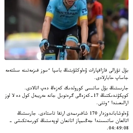
بۇل تۋرالى قازاقپارات ۆەلوكلۋبتىڭ باسپا ءسوز قىزمەتىنە سىلتەمە
جاساپ حابارلادى.
جارىستىڭ بۇل ساتىسى كورولدىك كەزەڭ دەپ اتالادى.
كوپكۇندىكتىڭ 17-كەزەڭى گرەنوبل جانە مەريبەل كول دە لا لوز
ارالىعىندا ءوتتى.
ۆەلوشاباندوزدار 170 شاقىرىمدى ارتقا تاستادى. جارىستىڭ
اتالعان ساتىسىندا جەڭىمپاز اتانعان لوپەستىڭ كورسەتكىشى -
04:49:08.