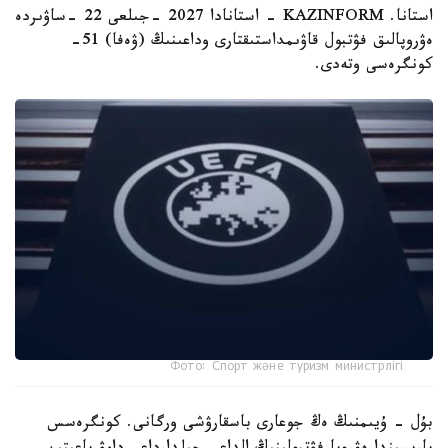
استانا. KAZINFORM - استانادا 2027 -جىلعى 22 -ساۋىردە
ەۋروپالىق فۋتبول قاۋىمداستىقتارى وداعىنىڭ (ۋەفا) 51-
كونگرەسى وتەدى.
Фото: Спорт және туризм министрлігі
بۇل - ۇيىمنىڭ ەڭ جوعارى باسقارۋشى ورگانى. كونگرەسس