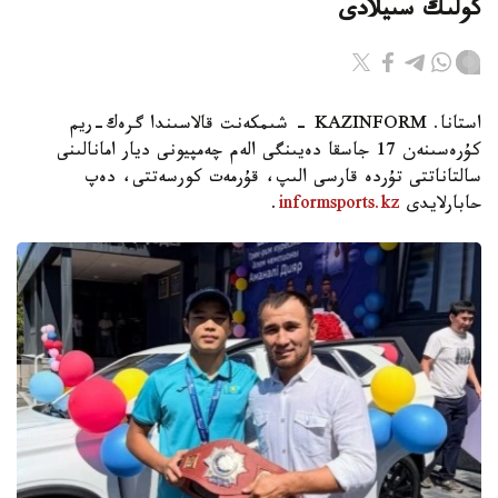
كولىك سىيلادى
استانا. KAZINFORM - شىمكەنت قالاسىندا گرەك-ريم
كۇرەسىنەن 17 جاسقا دەيىنگى الەم چەمپيونى ديار امانالىنى
سالتاناتتى تۇردە قارسى الىپ، قۇرمەت كورسەتتى، دەپ
حابارلايدى
informsports.kz
.