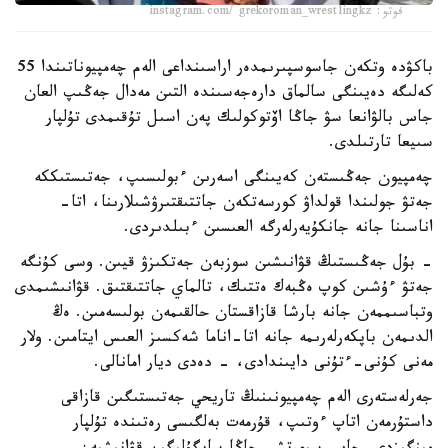
فوتو: instagram.com/ grekoroman_wrestlingkz
باكۋدە وتكەن جاسوسپىرىمدەر اراسىنداعى الەم چەمپيوناتىندا 55
كەلىگە دەيىنگى سالماق دارەجەسىندە التىن مەدال جەڭىپ العان
جاس بالۋانعا سۋ جاڭا اۆتوكولىك پەن اسىل تۇقىمدى تۇلپار
سىيعا تارتىلدى.
چەمپيون جەڭىستەن كەيىنگى اسەرىن ءبولىسىپ، جەتىستىككە
جەتۋ جولىندا قولداۋ كورسەتكەن جاتتىقتىرۋشىلارىنا، اتا-
اناسىنا جانە جانكۇيەرلەرگە العىسىن ءبىلدىردى.
- بۇل جەڭىستىڭ قۋانىشىن سوزبەن جەتكىزۋ قيىن. وسى كۇنگە
جەتۋ ءۇشىن كوپ ەڭبەك ەتتىك، تالماي جاتتىقتىق. قۋانىشىمدى
وتباسىممەن جانە بارشا قازاقستان حالقىمەن بولىسەمىن. ەڭ
الدىمەن باپكەرلەرىمە جانە اتا-اناما شەكسىز العىس ايتامىن. ولار
مەنى كۇنى-ءتۇنى دايىندادى، - دەدى ديار امانالى.
جەرلەستەرى الەم چەمپيونىنىڭ تاريحي جەتىستىگىن قازاقى
داستۇرمەن اتاپ ءوتىپ، قۇرمەت بەلگىسى رەتىندە تۇلپار