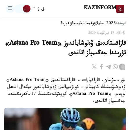
KAZINFORM
ق ز
ترەند:
2026-سايلاۋ
وقيعا
تاعايىنداۋ
اقوردا
08:43, 17 قىركۇيەك 2020
قازاقستاندىق ۆەلوشاباندوز «Astana Pro Team»
تۋرىندا جەڭىمپاز اتاندى
نۇر-سۇلتان. قازاقپارات - قازاقستاندىق «Astana Pro Team»
ۆەلوكلۋبىنىڭ كاپيتانى، كولۋمبيالىق ۆەلوشاباندوز ميگەال انحەل
لوپەس «Astana Pro Team» كوپكۇندىگىنىڭ 17-كەزەڭىندە
جەڭىمپاز اتاندى.