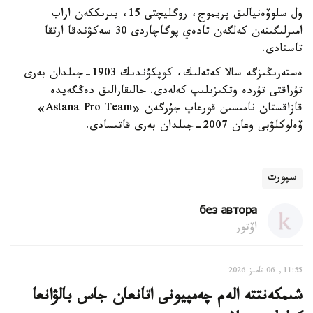
ول سلوۆەنيالىق پريموج، روگليچتى 15، بىرىككەن اراب
امىرلىگىنەن كەلگەن تادەي پوگاچاردى 30 سەكۋندقا ارتقا
تاستادى.
ەستەرىڭىزگە سالا كەتەلىك، كوپكۇندىك 1903-جىلدان بەرى
تۇراقتى تۇردە وتكىزىلىپ كەلەدى. حالىقارالىق دەڭگەيدە
قازاقستان نامىسىن قورعاپ جۇرگەن «Astana Pro Team»
ۆەلوكلۋبى وعان 2007-جىلدان بەرى قاتىسادى.
سپورت
без автора
اۆتور
11:55, 06 تامىز 2026
شىمكەنتتە الەم چەمپيونى اتانعان جاس بالۋانعا