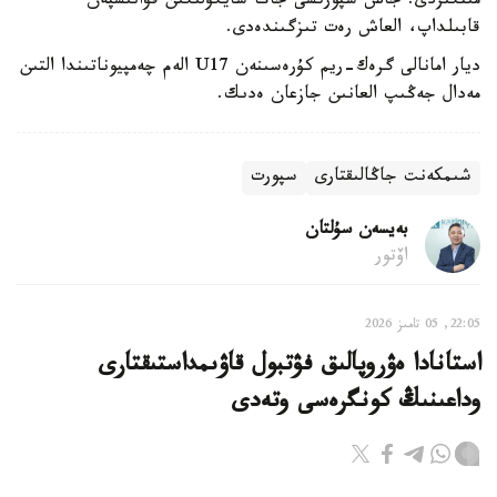
مىنگىزدى. جاس سپورتشى جاڭا سايگۇلىگىن قۋانىشپەن
قابىلداپ، العاش رەت تىزگىندەدى.
ديار امانالى گرەك-ريم كۇرەسىنەن U17 الەم چەمپيوناتىندا التىن
مەدال جەڭىپ العانىن جازعان ەدىك.
شىمكەنت جاڭالىقتارى
سپورت
بەيسەن سۇلتان
اۆتور
22:05, 05 تامىز 2026
استانادا ەۋروپالىق فۋتبول قاۋىمداستىقتارى
وداعىنىڭ كونگرەسى وتەدى