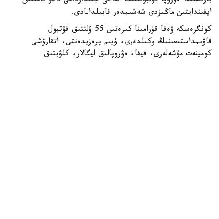
بارىسىندا ەۋروپا فۋتبولىنىڭ الداعى جىلدارداعى دامۋ باعىتىن
ايقىندايتىن ماڭىزدى شەشىمدەر قابىلدانادى.
كونگرەسكە ۋەفا قۇرامىنا كىرەتىن 55 ۇلتتىق فۋتبول
قاۋىمداستىعىنىڭ وكىلدەرى، ۇيىم پرەزيدەنتى، اتقارۋشى
كوميتەت مۇشەلەرى، فيفا، ەۋروپالىق ليگالار، كلۋبتىق
بىرلەستىكتەر جانە حالىقارالىق سپورت ۇيىمدارىنىڭ وكىلدەرى
قاتىسادى.
الداعى كونگرەستىڭ باستى ەرەكشەلىكتەرىنىڭ ءبىرى - سايلاۋ
ءراسىمىنىڭ ءوتۋى. ءدال وسى استانادا ۋەفا پرەزيدەنتى مەن
اتقارۋشى كوميتەت مۇشەلەرى سايلانادى.
قازاقستاننىڭ وسىنداي اۋقىمدى ءىس-شارانى وتكىزۋ قۇقىعىنا
يە بولۋى - ۋەفا- نىڭ ەلىمىزگە بىلدىرگەن جوعارى سەنىمىنىڭ
جانە حالىقارالىق دەڭگەيدەگى سپورتتىق ءىس-شارالاردى
ۇيىمداستىرۋداعى تاجىريبەسى مەن الەۋەتىنىڭ مويىندالعانىنىڭ
ايقىن دالەلى. كونگرەستى ۇيىمداستىرۋعا بايلانىستى بارلىق
شىعىندى ۋەفا ءوز قاراجاتى ەسەبىنەن قارجىلاندىرادى.
ۋەفا كونگرەسىن وتكىزۋ قازاقستاندا فۋتبولدى دامىتۋعا