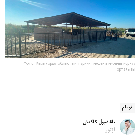
Фото: Қызылорда облыстық тарихи-мәдени мұраны қорғау
орталығы
قوعام
باقىتجول كاكەش
اۆتور