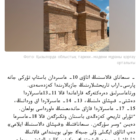
Фото: Қызылорда облыстық тарихи-мәдени мұраны қорғау
орталығы
- سىعاناق قالاسىنىڭ اتاۋى 10- عاسىردان باستاپ تۇركى جانە
پارسى-اراب تاريحشىلارىنىڭ جازبالارىندا كەزدەسەدى.
ورتاعاسىرلىق دەرەكتەرگە قاراعاندا قالا 11-13عاسىرلاردا
دەشتى- قىپشاق ەلىنىڭ، 13- 14- عاسىرلاردا اق وردانىڭ،
15- 17- عاسىرلاردا قازاق حاندىعىنىڭ ەلورداسى بولعان.
ءتۇرلى تاريحي كەزەڭدى باسىنان وتكىزگەن قالا 18-عاسىرعا
دەيىن ءومىر سۇرگەن. سىعاناقتىڭ «قىپشاق دالاسىنىڭ ايلاعى»
دەپ اتالۋى ايگىلى ۇلى جىبەك جولى بويىنداعى قالانىڭ