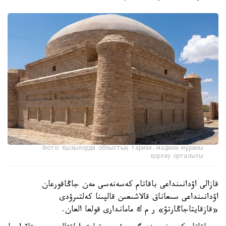
Фото: Қызылорда облыстық тарихи-мәдени мұраны
қорғау орталығы
قازالى اۋدانىنداعى باقاتام كەسەنەسى مەن جاڭاقورعان
اۋدانىنداعى سىعاناق قالاشىعىن قالپىنا كەلتىرۋدى
«قازقايتاجاڭارتۋ» ر م ك ماماندارى قولعا العان.