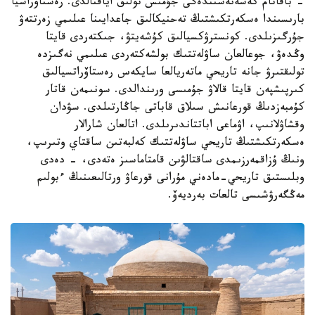
- باقاتام كەسەنەسىندەگى جۇمىس تولىق اياقتالدى. رەستاۆراسيا
بارىسىندا ەسكەرتكىشتىڭ تەحنيكالىق جاعدايىنا عىلىمي زەرتتەۋ
جۇرگىزىلدى. كونسترۋكسيالىق كۇشەيتۋ، جىكتەردى قايتا
وڭدەۋ، جوعالعان ساۋلەتتىك بولشەكتەردى عىلىمي نەگىزدە
تولىقتىرۋ جانە تاريحي ماتەريالعا سايكەس رەستاۆراتسيالىق
كىرپىشپەن قايتا قالاۋ جۇمىسى ورىندالدى. سونىمەن قاتار
كۇمبەزدىڭ قورعانىش سىلاق قاباتى جاڭارتىلدى. سۋدان
وقشاۋلانىپ، اۋماعى اباتتاندىرىلدى. اتالعان شارالار
ەسكەرتكىشتىڭ تاريحي ساۋلەتتىك كەلبەتىن ساقتاي وتىرىپ،
ونىڭ ۇزاقمەرزىمدى ساقتالۋىن قامتاماسىز ەتەدى، - دەدى
وبلىستىق تاريحي-مادەني مۇرانى قورعاۋ ورتالىعىنىڭ ءبولىم
مەڭگەرۋشىسى تالعات بەرديەۆ.