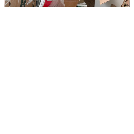
Фото: Pexels
زاڭگەردىڭ ايتۋىنشا، قۇرىلىس قالدىقتارى تۇرمىستىق قوقىستان
بولەك ساناتقا جاتادى.
— بەتون، كافەل، سىلاق سياقتى قۇرىلىس قالدىقتارى قوقىس
كونتەينەرلەرىنىڭ تەز تولۋىنا، قوقىس تاسىمالدايتىن تەحنيكانىڭ
بۇزىلۋىنا جانە سانيتارلىق تالاپتاردىڭ ساقتالماۋىنا سەبەپ
بولادى. سوندىقتان زاڭنامادا تۇرمىستىق جانە قۇرىلىس
قالدىقتارى جەكە قاراستىرىلادى، — دەدى باقتيار كارىم.
ونىڭ سوزىنشە، جوندەۋ جۇمىستارىنان كەيىن شىققان