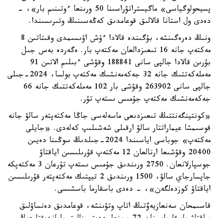
پسيحولوگياسى» ماگيستراتۋراسىنا 50 ورىنعا ءوتىنىم بار»، -
دەدى ول استانا قالالىق قوعامدىق كەڭەسىنىڭ وتىرىسىندا.
ونىڭ دەرەگىنشە، بۇگىندە قالادا ءۇش اۋىسىمدى وقىتاتىن 8
مەكتەپ جانە 16 تىعىزدالعان مەكتەپ بار. ەگەردە بەس جىل
بۇرىن قالادا جالپى سانى 188841 وقۋشى ءبىلىم الاتىن 91
مەملەكەتتىك جانە 32 جەكەمەنشىك مەكتەپ بولسا، 2024-جىلى
جالپى سانى 263902 وقۋشى بار 102 مەملەكەتتىك جانە 66
جەكەمەنشىك مەكتەپ جۇمىس ىستەپ تۇر.
«كونتينگەنتتىڭ تىعىزدىعى ماسەلەسى جاڭا مەكتەپتەر سالۋ جانە
قوسىمشا عيماراتتار سالۋ ارقىلى شەشىلىپ كەلەدى. «جايلى
مەكتەپ» جوباسى اياسىندا 2024-جىلدىڭ سوڭىنا دەيىن
20400 وقۋشىعا ارنالعان 12 مەكتەپ قۇرىلىسىن اياقتاۋ
جوسپارلانعان. 2750 ورىندىق جۇمىس ىستەپ تۇرعان 3 مەكتەپكە
جاپسارجاي سالۋ، 1500 ورىندىق 2 تيپتىك مەكتەپتەر قۇرىلىسىن
اياقتاۋ كوزدەلگەن»، - دەدى باسقارما باسشىسى.
قاسىمحان سەنعازيەۆتىڭ اتاپ وتۋىنشە، قوعامدىق دەنساۋلىق