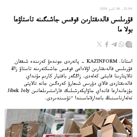
22:04, 06 تامىز 2026
قۇرىلىس قالدىقتارىن قوقىس جاشىگىنە تاستاۋعا
بولا ما
استانا. KAZINFORM - پاتەردى جوندەۋ كەزىندە شىققان
قۇرىلىس قالدىقتارىن اۋلاداعى قوقىس جاشىكتەرىنە تاستاۋ زاڭ
تالاپتارىنا قايشى كەلەدى. زاڭگەر باقتيار كارىم مۇنداي
قالدىقتاردى قالاي دۇرىس شىعارۋ كەرەگىن جانە تالاپتى
بۇزعاندارعا قانداي جاۋاپكەرشىلىك قاراستىرىلعانىن Jibek Joly
تەلەارناسىنىڭ باعدارلاماسىندا ءتۇسىندىردى.