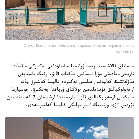
Фото: Қызылорда облыстық тарихи-мәдени мұраны қорғау
орталығы
سىعاناق قالاشىعىنا رەستاۆراتسيا جاساۋداعى نەگىزگى ماقسات -
تاريحي-مادەني مۇرا نىسانىن ساقتاپ قالۋ، ونىڭ باستاپقى
ساۋلەتتىك كەلبەتىن عىلىمي نەگىزدە قالپىنا كەلتىرۋ جانە
ارحەولوگيالىق قۇندىلىعىن بولاشاق ۇرپاققا جەتكىزۋ. جوسپارعا
سايكەس ارحەولوگيالىق قازبا بارىسىندا ارشىلعان 2 كەسەنە مەن
تۇرعىن ءۇي ورنىنىڭ ءبىر بولىگى قالپىنا كەلتىرىلەدى.