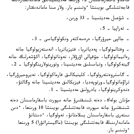
ساقتاۋ باسقارماسىنان 72 ورىنعا مەديتسينالىق ماماندىقتاردىڭ
قاجەتتىلىگى بويىنشا ءوتىنىم بار. ولار مىنا ماماندىقتار:
- شۇعىل مەديتسينا - 33 ورىن،
- تەراپيا – 5،
- جالپى حيرۋرگيا، ەرەسەكتەر ونكولوگياسى – 3،
- وفتالمولوگيا، پەدياتريا، فتيزياتريا، انەستەزيولوگيا جانە
رەانيماتولوگيا، جۇقپالى اۋرۋلار، نەوناتولوگيا، اكۋشەرلىك جانە
گينەكولوگيا، وتباسىلىق مەديتسينا، وتورينولارينگولوگيا – 2،
- گاستروەنتەرولوگيا، كلينيكالىق فارماكولوگيا، نەيروحيرۋرگيا،
تراۆماتولوگيا-ورتوپەديا، فيزيكالىق مەديتسينا جانە وڭالتۋ،
ەندوكرينولوگيا، يادرولىق مەديتسينا - 1.
مۇنان بولەك، دەنە شىنىقتىرۋ جانە سپورت باسقارماسىنان دەنە
شىنىقتىرۋ جانە سپورت قاجەتتىلىگى بويىنشا 10 ورىنعا، ءدىن
ىستەرى باسقارماسىنان يسلامتانۋ، تەولوگيا، ءدىنتانۋ
ماماندارىنىڭ قاجەتتىلىگى بويىنشا (ماگيستراتۋرا) 5 ورىنعا
ءوتىنىم بار.