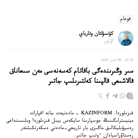
قوعام
كۇنسۇلتان وتارباي
اۆتور
22:29, 06 تامىز 2026
سىر وڭىرىندەگى باقاتام كەسەنەسى مەن سىعاناق
قالاشىعى قالپىنا كەلتىرىلىپ جاتىر
قىزىلوردا. KAZINFORM - مادەنيەت جانە اقپارات
مينيسترلىگىنىڭ جوسپارىنا سايكەس بيىل قىزىلوردا وبلىسىنداعى
رەسپۋبليكالىق ماڭىزى بار تاريحي-مادەني ەسكەرتكىشتەر
رەستاۆراسيادان ءوتىپ جاتىر.