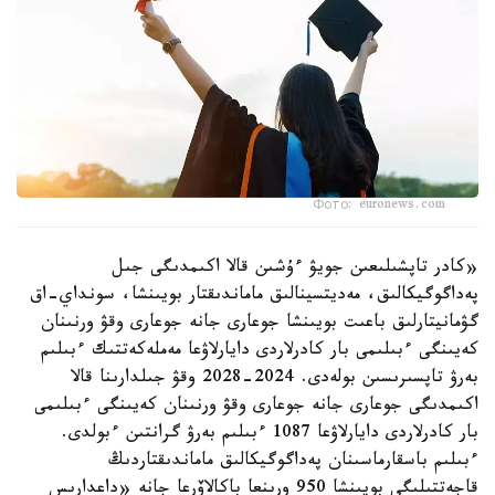
Фото: euronews.com
«كادر تاپشىلىعىن جويۋ ءۇشىن قالا اكىمدىگى جىل
پەداگوگيكالىق، مەديتسينالىق ماماندىقتار بويىنشا، سونداي-اق
گۋمانيتارلىق باعىت بويىنشا جوعارى جانە جوعارى وقۋ ورنىنان
كەيىنگى ءبىلىمى بار كادرلاردى دايارلاۋعا مەملەكەتتىك ءبىلىم
بەرۋ تاپسىرىسىن بولەدى. 2024-2028 وقۋ جىلدارىنا قالا
اكىمدىگى جوعارى جانە جوعارى وقۋ ورنىنان كەيىنگى ءبىلىمى
بار كادرلاردى دايارلاۋعا 1087 ءبىلىم بەرۋ گرانتىن ءبولدى.
ءبىلىم باسقارماسىنان پەداگوگيكالىق ماماندىقتاردىڭ
قاجەتتىلىگى بويىنشا 950 ورىنعا باكالاۆرعا جانە «داعدارىس