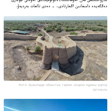
شارۋاشىلىعى مەن الەۋمەتتىك-ەكونوميكالىق الەۋەتى جوعارى
دەڭگەيدە دامىعانىن اڭعارتادى، - دەدى تالعات بەرديەۆ.
Фото: Қызылорда облыстық тарихи-мәдени мұраны қорғау
орталығы