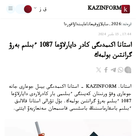
KAZINFORM
ق ز
ترەند:
2026-سايلاۋ
وقيعا
تاعايىنداۋ
اقوردا
17:44, 15 مامىر 2024
استانا اكىمدىگى كادر دايارلاۋعا 1087 ءبىلىم بەرۋ
گرانتىن بولمەك
استانا. KAZINFORM - استانا اكىمدىگى بيىل جوعارى جانە
جوعارى وقۋ ورنىنان كەيىنگى ءبىلىمى بار كادرلاردى دايارلاۋعا
1087 ءبىلىم بەرۋ گرانتىن بولمەك. بۇل تۋرالى استانا قالالىق
ءبىلىم باسقارماسىنىڭ باسشىسى قاسىمحان سەنعازيەۆ ايتتى.