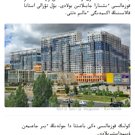
قوزعالىسى ءىشىنارا جابىلاتىن بولادى. بۇل تۋرالى استانا
قالاسىنىڭ اكىمدىگى ءمالىم ەتتى.
Фото: Виктор Федюнин / Kazinform
كولىك قوزعالىسى ەكى باعىتتا دا جولدىڭ ءبىر جاعىمەن
ۇيىمداستىرىلادى.