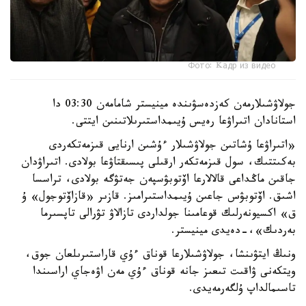
Фото: Kадр из видео
جولاۋشىلارمەن كەزدەسۋىندە مينيستر شامامەن 03:30 دا
استانادان اتىراۋعا رەيس ۇيىمداستىرىلاتىنىن ايتتى.
«اتىراۋعا ۇشاتىن جولاۋشىلار ءۇشىن ارنايى قىزمەتكەردى
بەكىتتىك، سول قىزمەتكەر ارقىلى پىسىقتاۋعا بولادى. اتىراۋدان
جاقىن ماڭداعى قالالارعا اۆتوبۋسپەن جەتۋگە بولادى، تراسسا
اشىق. اۆتوبۋس جاعىن ۇيىمداستىرامىز. قازىر «قازاۆتوجول» ۇ
ق» اكسيونەرلىك قوعامىنا جولداردى تازالاۋ تۋرالى تاپسىرما
بەردىك»،-دەيدى مينيستر.
ونىڭ ايتۋىنشا، جولاۋشىلارعا قوناق ءۇي قاراستىرىلعان جوق،
ويتكەنى ۋاقىت تىعىز جانە قوناق ءۇي مەن اۋەجاي اراسىندا
تاسىمالداپ ۇلگەرمەيدى.