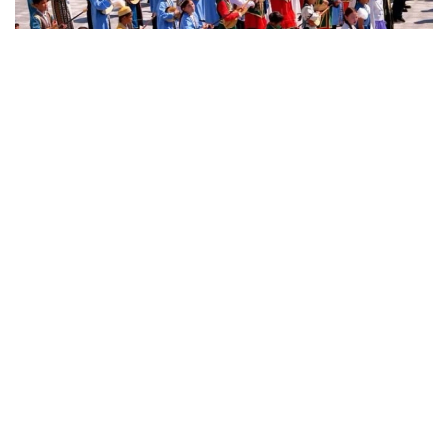
استانا اكىمدىگى
ەلوردا اكىمدىگىنىڭ اقپاراتىنشا، مادەني ءىس-شارا اباي
قۇنانباي ۇلى مۋزىكالىق مۇراسىن كەڭىنەن ناسيحاتتاۋعا،
وسكەلەڭ ۇرپاقتىڭ ۇلتتىق ونەرگە دەگەن قىزىعۋشىلىعىن
ارتتىرۋعا، سونداي-اق جەكەمەنشىك قوسىمشا ءبىلىم بەرۋ
ۇيىمدارىنىڭ تاربيەلەنۋشىلەرىن ورتاق شىعارماشىلىق الاڭدا
بىرىكتىرۋگە باعىتتالدى.
ءىس-شارا اشىق اسپان استىندا ءوتتى. ءاننىڭ كوپشىلىكپەن
ءبىر مەزگىلدە ورىندالۋى ۇلتتىق ءان ونەرىنىڭ بايلىعى مەن
قۇندىلىعىن ايشىقتاعان اسەرلى مۋزىكالىق كورىنىسكە اينالدى.