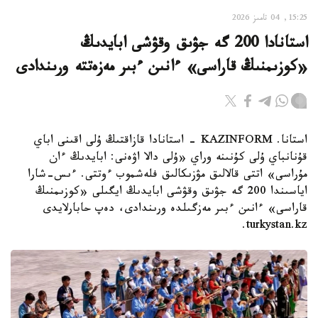
15:25, 04 تامىز 2026
استانادا 200 گە جۋىق وقۋشى ابايدىڭ
«كوزىمنىڭ قاراسى» ءانىن ءبىر مەزەتتە ورىندادى
استانا. KAZINFORM - استانادا قازاقتىڭ ۇلى اقىنى اباي
قۇنانباي ۇلى كۇنىنە وراي «ۇلى دالا اۋەنى: ابايدىڭ ءان
مۇراسى» اتتى قالالىق مۋزىكالىق فلەشموب ءوتتى. ءىس-شارا
اياسىندا 200 گە جۋىق وقۋشى ابايدىڭ ايگىلى «كوزىمنىڭ
قاراسى» ءانىن ءبىر مەزگىلدە ورىندادى، دەپ حابارلايدى
turkystan.kz.