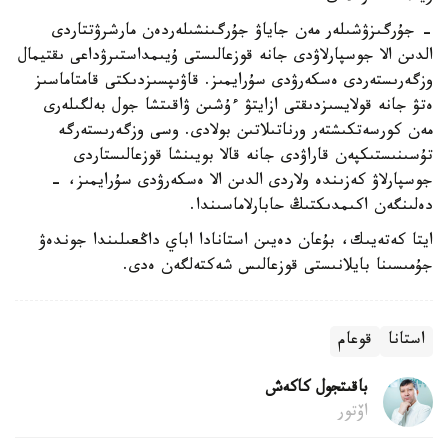
- جۇرگىزۋشىلەر مەن جاياۋ جۇرگىنشىلەردەن مارشرۋتتاردى
الدىن الا جوسپارلاۋدى جانە قوزعالىستى ۇيىمداستىرۋداعى ىقتيمال
وزگەرىستەردى ەسكەرۋدى سۇرايمىز. قاۋىپسىزدىكتى قامتاماسىز
ەتۋ جانە قولايسىزدىقتى ازايتۋ ءۇشىن ۋاقىتشا جول بەلگىلەرى
مەن كورسەتكىشتەر ورناتىلاتىن بولادى. وسى وزگەرىستەرگە
تۇسىنىستىكپەن قاراۋدى جانە قالا بويىنشا قوزعالىستاردى
جوسپارلاۋ كەزىندە ولاردى الدىن الا ەسكەرۋدى سۇرايمىز، -
دەلىنگەن اكىمدىكتىڭ حابارلاماسىندا.
ايتا كەتەيىك، بۇعان دەيىن استانادا اباي داڭعىلىندا جوندەۋ
جۇمىسىنا بايلانىستى قوزعالىس شەكتەلگەن ەدى.
استانا
قوعام
باقىتجول كاكەش
اۆتور