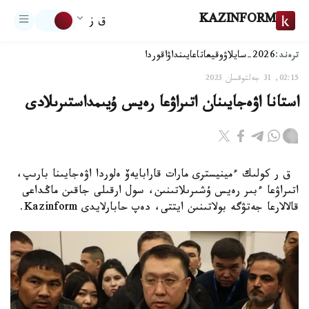
KAZINFORM
ق ز
ترەند:
2026-سايلاۋ
وقيعا
تاعايىنداۋ
اقوردا
02:15, 31 جەلتوقسان 2023
استانا اۋەجايىنان اتىراۋعا رەيس ۇيىمداستىرىلادى
ق ر كولىك ءمينيسترى مارات قارابايەۆ ەلوردا اۋەجايىنا بارىپ،
اتىراۋعا ءبىر رەيس ۇشىرىلاتىنىن، سول ارقىلى جاقىن ماڭداعى
قالالارعا جەتۋگە بولاتىنىن ايتتى، دەپ حابارلايدى Kazinform.