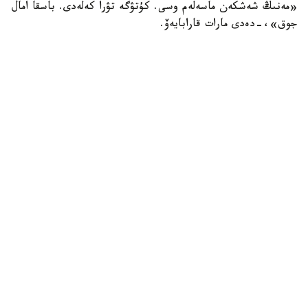
«مەنىڭ شەشكەن ماسەلەم وسى. كۇتۋگە تۋرا كەلەدى. باسقا امال
جوق»،-دەدى مارات قارابايەۆ.