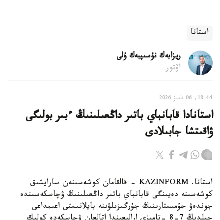
استانا
ريزابەك نۇسىپبەك ۇلى
اۆتور
18:44, 06 تامىز 2026
استانادا قابانباي باتىر داڭعىلىنىڭ ءبىر بولىگى
ۋاقىتشا جابىلادى
استانا. KAZINFORM - قالقامان كوشەسىنەن سارايشىق
كوشەسىنە دەيىنگى قابانباي باتىر داڭعىلىنىڭ ۋچاسكەسىندە
جوندەۋ جۇمىستارىنىڭ جۇرگىزىلۋىنە بايلانىستى اعىمداعى
جىلدىڭ 7-8 -تامىزى ارالىعىندا اتالعان ۋچاسكەدە كولىك