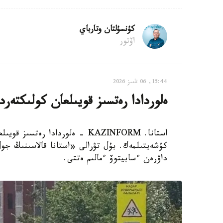
كۇنسۇلتان وتارباي
اۆتور
15:44, 06 تامىز 2026
ەلوردادا رەتسىز قويىلعان كولىكتەر
استانا. KAZINFORM - ەلوردادا ر
كۇشەيتىلمەك. بۇل تۋرالى «استانا قالاسىنىڭ ج
داۋرەن ءسابيتوۆ ءمالىم ەتتى.