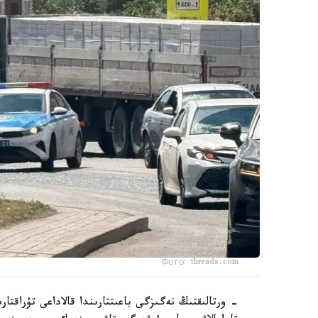
Фото: threads.com
- ورتالىقتىڭ نەگىزگى باعىتتارىندا قالاداعى تۇراقتار