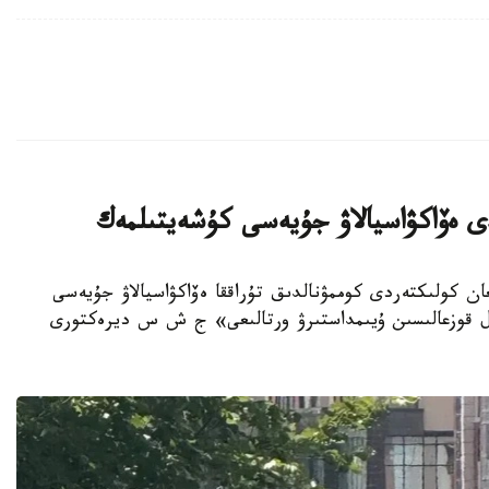
دى ەۆاكۋاسيالاۋ جۇيەسى كۇشەيتىلمەك
ەتسىز قويىلعان كولىكتەردى كوممۋنالدىق تۇراققا ەۆاكۋاسيالاۋ جۇيەسى
ول قوزعالىسىن ۇيىمداستىرۋ ورتالىعى» ج ش س ديرەكتورى