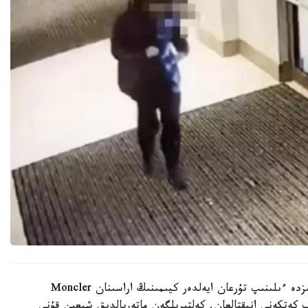
تەرگەۋ بارىسىندا بەلگىسىز ادام مەشىتكە كەلىپ، دالىزدە ءىلىنىپ تۇرعان ايەلدەر كيىمىنىڭ اراسىنان Moncler
پ كەتكەنى انىقتالعان. كەلتىرىلگەن ماتەريالدىق شىعىن قۇنى