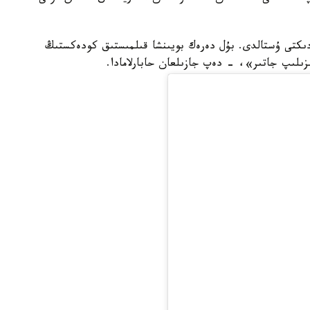
ىكتى ۇستالدى. بۇل دەرەك بويىنشا قىلمىستىق كودەكستىڭ