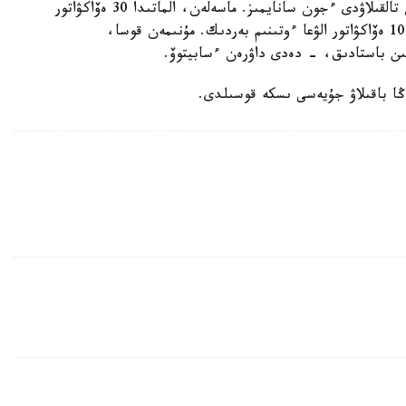
بەلگىلەۋ كەرەك دەگەندى ۇسىنىپ، تاريفتى قايتادان تالقىلاۋدى ءجون سانايمىز. ماسەلەن، الماتىدا 30 ەۆاكۋاتور
جۇمىس ىستەيدى. وسىعان بايلانىستى ەلورداعا تاعى 10 ەۆاكۋاتور الۋعا ءوتىنىم بەردىك. مۇنىمەن قوسا،
ىن باستادىق، - دەدى داۋرەن ءسابيتوۆ.
اڭا باقىلاۋ جۇيەسى ىسكە قوسىلدى.