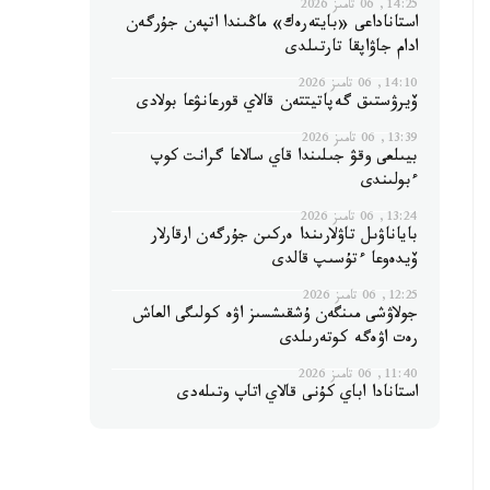
14:25, 06 تامىز 2026
استاناداعى «بايتەرەك» ماڭىندا اتپەن جۇرگەن
ادام جاۋاپقا تارتىلدى
14:10, 06 تامىز 2026
ۆيرۋستىق گەپاتيتتەن قالاي قورعانۋعا بولادى
13:39, 06 تامىز 2026
بيىلعى وقۋ جىلىندا قاي سالاعا گرانت كوپ
ءبولىندى
13:24, 06 تامىز 2026
باياناۋىل تاۋلارىندا ەركىن جۇرگەن ارقارلار
ۆيدەوعا ءتۇسىپ قالدى
12:25, 06 تامىز 2026
جولاۋشى مىنگەن ۇشقىشسىز اۋە كولىگى العاش
رەت اۋەگە كوتەرىلدى
11:40, 06 تامىز 2026
استانادا اباي كۇنى قالاي اتاپ وتىلەدى