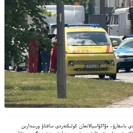
دى باسقارۋ، ەۆاكۋاسيالانعان كولىكتەردى ساقتاۋ ورىندارىن