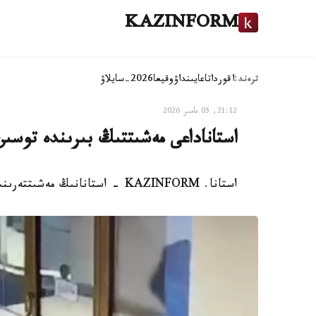
KAZINFORM
ترەند:
اقوردا
تاعايىنداۋ
وقيعا
2026-سايلاۋ
21:12, 05 مامىر 2026
استاناداعى مەشىتتىڭ بىرىندە توسى
استانا. KAZINFORM - استانانىڭ مەشىتتەرىنىڭ بىرىندە قىمبات برەند كۇرتە ۇرلانعان.