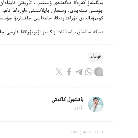
كوممۋنالدىق تۇراقتاردىڭ جاعدايىن جاقسارتۋ جۇمىس
ەسكە سالساق، استانادا زاڭسىز اۆتوتۇراققا قارسى ج
قوعام
باقىتجول كاكەش
اۆتور
15:31, 06 تامىز 2026