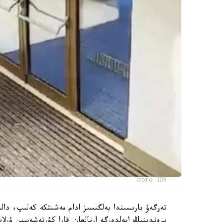
Фото: ІІМ
برەندىنىڭ ايەلدەرگە ارنالعان قارا كۇرتەشەسىن ۇرلا