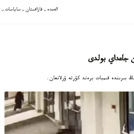
الەمدە
قازاقستان
ساياسات
ت
ن جاعداي بولدى