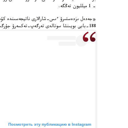
- 1 ميلليون تەڭگە.
«جەدەل ىزدەستىرۋ ءىس-شارالارى ناتيجەسىندە كۇد
188-بابى بويىنشا سوتالدى تەرگەپ-تەكسەرۋ جۇرگىزىلىپ جاتىر»، - دەپ جازىلعان حابارلامادا.
Посмотреть эту публикацию в Instagram