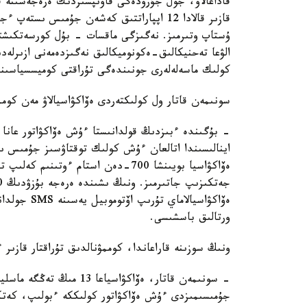
قاداعالاۋ، جول جۇرۋدەگى قاۋىپسىزدىك ەرەجەسىنە ق
الۋعا تەحنيكالىق-ەكونوميكالىق نەگىزدەمەنى ازىرلە
كولىك ماسەلەلەرى جونىندەگى تۇراقتى كوميسسياسىنى
سونىمەن قاتار ول كولىكتەردى ەۆاكۋاسيالاۋ مەن كوممۋ
اينالىسىندا اتالعان ءۇش كولىك توقتاۋسىز جۇمىس ىس
ەۆاكۋاسيالا
ورتالىق باسشىسى.
ونىڭ سوزىنە قاراعاندا، كوممۋنالدىق تۇراقتار قازىر
- سونىمەن قاتار، ەۆاكۋاس