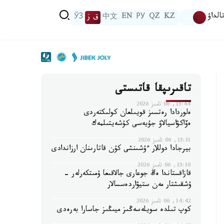
الداۋ
KZ
QZ
РУ
EN
中文
ق ز
ЎЗ
تاقىرىپقا قاتىستى
15:44, 06 تامىز 2026
ەلوردادا رەتسىز قويىلعان كولىكتەردى
ەۆاكۋاسيالاۋ جۇيەسى كۇشەيتىلمەك
15:31, 06 تامىز 2026
بيرجادا دوللار ءۇشىنشى كۇن قاتارىنان ارزاندادى
15:10, 06 تامىز 2026
قازاقستاندا ەڭ جوعارى جالاقىعا ۇمىتكەرلەر -
ۇشقىشتار مەن ستيۋاردەسسالار
14:42, 06 تامىز 2026
كوپ تىلدە سويلەسەڭىز ميىڭىز جاسارا بەرەدى