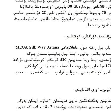
اتىستى جۇمىستى قامتىپ وتىر. سيفرلىق مونيتورينگ بويىنشا
قازىر قالادا 12 اپپاراتتىق كەشەن جۇمىس ىستەپ ءجۇر. قالاداعى جولداردىڭ 30 پايىزىن ءوزىمىزدىڭ باقىلاۋدا
ۇستاپ وتىرمىز. نەگىزگى ماقسات - بۇل كورسەتكىشتى 70 پايىزعا جەتكىزۋ. ول ءۇشىن تاعى 28 قۇرىلعىنى ساتىپ
دىك، - دەدى داۋرەن ءسابيتوۆ استانا قالاسى ءماسليحاتىنىڭ
ڭ وتىرىسىندا.
نالدىق تۇراقتارعا توقتالدى.
- بۇگىندە ءبىزدىڭ قولدانىستا ءۇش ەۆاكۋاتور عانا بار. بۇل رەتتە سول جاعالاۋداعى MEGA Silk Way Astana
تەپ جاتىر. جالپى، ايىنا جول پوليتسياسىمەن بىرگە
ەۆاكۋاسيا بويىنشا 700-دەن استام ءوتىنىم كەلىپ تۇسەدى. ايىنا ورتا ەسەپپەن 530 كولىكتى كوممۋنالدىق تۇراققا
جەتكىزىپ جاتىرمىز. ونىڭ ىشىندە ەرەجە بۇزۋدىڭ 170 جاعدايى سول ورنىندا شەشىلەدى، ياعني كولىكتى
ماي تۇرىپ اۆتوموبيل يەسىنە SMS جولدانادى. كولىك يەسى ايىپپۇلىن تولەپ، الىپ كەتەدى، - دەدى
 ءوزىن-ءوزى اقتامايدى.
ياعا 13 مىڭ تەڭگە ماسليحاتپەن بەلگىلەنگەن تاريف قويىلعان. ءساۋىر ايىنان بەرگى
جۇمىسىمىزدى ءۇش ەۆاكۋاتور كولىككە ءبولىپ، كەتكەن شىعىندى ەسەپتەدىك. بۇگىندە 7-8 ا ە ك- كە دەيىن