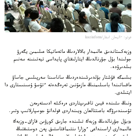
فوتو: ءاليحان اسقار/kazinform
وزبەكستاندىق عالىمدار بالالاردىڭ ماتەماتيكا عىلىمىن يگەرۋ
جولىندا بۇل جۋرنالدىڭ ايتارلىقتاي پايداسى تيەتىنىنە سەنىم
بىلدىرۋدە.
بىلىمگە قۇشتار بۇلدىرشىندەردىڭ ساناسىنا سەرپىلىس جاساۋ
ماقساتىندا باسىلىمنىڭ مازمۇنىن تەرەڭدەتە ءتۇسۋ ۇسىنىستارى دا
ايتىلدى.
ونىڭ ىشىندە قيىن تاقىرىپتاردى ەرەكشە ادىستەرمەن
تۇسىندىرۋگە باعىتتالعان ويىنداردى قولدانۋ جوسپارلانىپ وتىر.
«بۇل جۋرنالدىڭ وزبەك تىلىندە جارىق كورۋىن قازاق-وزبەك
عالىمدارى اراسىنداعى ءوزارا ىنتىماقتاستىق پەن دوستىقتىڭ