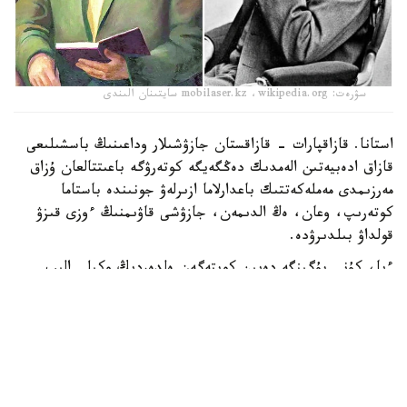
سۋرەت: mobilaser.kz ،wikipedia.org سايتىنان الىندى
استانا. قازاقپارات - قازاقستان جازۋشىلار وداعىنىڭ باسشىلىعى
قازاق ادەبيەتىن الەمدىك دەڭگەيگە كوتەرۋگە باعىتتالعان ۇزاق
مەرزىمدى مەملەكەتتىك باعدارلاما ازىرلەۋ جونىندە باستاما
كوتەرىپ، وعان، ەڭ الدىمەن، جازۋشى قاۋىمنىڭ ءوزى قىزۋ
قولداۋ بىلدىرۋدە.
ءيا، كۇنى بۇگىنگە دەيىن كوپتەگەن ەلدەردىڭ وكىلى الىپ
جاتقان الەمدەگى ەڭ ايگىلى، بەدەلدى سىيلىقتاردىڭ
قاتارىنداعى نوبەل سىيلىعىنا يە بولۋ قازاق اقىن-جازۋشىلارىنىڭ
دا ۇلكەن ارمانى، ءارى، ءسوز جوق، مۇنداي ماراپاتقا لايىقتى
تولەن ابدىك اعامىزدىڭ «پاراسات مايدانى»، ءتىپتى «توزاق
وتتارى جىمىڭدايدى» پوۆەستەرى سىندى وزگە دە شىعارمالاردىڭ
جەتىپ ارتىلاتىنى ءمالىم.