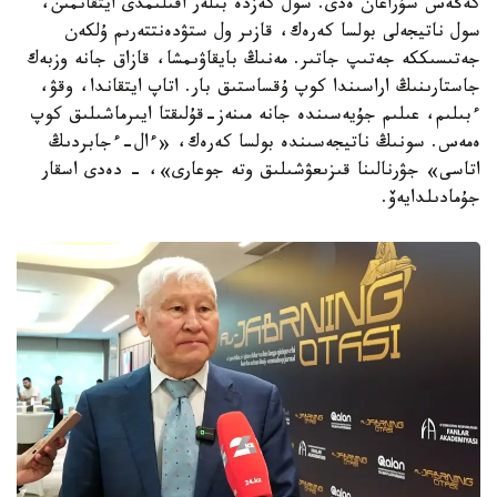
كەڭەس سۇراعان ەدى. سول كەزدە بىلەر اقىلىمدى ايتقانمىن،
سول ناتيجەلى بولسا كەرەك، قازىر ول ستۋدەنتتەرىم ۇلكەن
جەتىسىككە جەتىپ جاتىر. مەنىڭ بايقاۋىمشا، قازاق جانە وزبەك
جاستارىنىڭ اراسىندا كوپ ۇقساستىق بار. اتاپ ايتقاندا، وقۋ،
ءبىلىم، عىلىم جۇيەسىندە جانە مىنەز-قۇلىقتا ايىرماشىلىق كوپ
ەمەس. سونىڭ ناتيجەسىندە بولسا كەرەك، «ءال-ءجابردىڭ
اتاسى» جۋرنالىنا قىزىعۋشىلىق وتە جوعارى»، - دەدى اسقار
جۇمادىلدايەۆ.