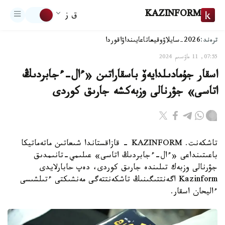
KAZINFORM
ق ز
ترەند:
2026-سايلاۋ
وقيعا
تاعايىنداۋ
اقوردا
07:55, 11 ماۋسىم 2024
اسقار جۇمادىلدايەۆ باسقاراتىن «ءال-ءجابردىڭ
اتاسى» جۋرنالى وزبەكشە جارىق كوردى
تاشكەنت. KAZINFORM - قازاقستاندا شىعاتىن ماتەماتيكا
باعىتىنداعى «ءال-ءجابردىڭ اتاسى» عىلىمي-تانىمدىق
جۋرنالى وزبەك تىلىندە جارىق كوردى، دەپ حابارلايدى
Kazinform اگەنتتىگىنىڭ تاشكەنتتەگى مەنشىكتى ءتىلشىسى
ءاليحان اسقار.