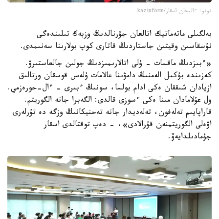
فوتو: ءاليحان اسقار/kazinform
بەلگىلى ماتەماتيك اتالعان جۋرنالدىڭ وزبەك تىلىندەگى
نۇسقاسىن وقيتىن جاستاردىڭ قاتارى كوپ بولارىنا سەنىمدى.
«ءبىزدىڭ ماقسات - ۇلى اتالارىمىزدىڭ جولىن جالعاستىرۋ.
كەزىندە بۇكىل الەمنىڭ دامۋىنا عالامات ۇلەس قوسقان ورتالىق
ازيادان شىققان ەكى ادام بولسا، سونىڭ ءبىرى - ءال-حورەزمي.
ول عۇلامادان مىنا ەكى ءسوزى قالدى: الگەبرا جانە الگوريتم.
قاراپايىم تەلەفون، تەلەديدار جانە تەحنيكانىڭ وزگە دە تۇرلەرى
اۋەلى الگوريتمنەن قۇرالادى»، - دەپ توقتالدى اسقار
جۇمادىلدايەۆ.