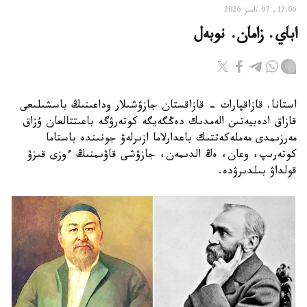
12:06, 07 تامىز 2026
اباي. زامان. نوبەل
استانا. قازاقپارات - قازاقستان جازۋشىلار وداعىنىڭ باسشىلىعى
قازاق ادەبيەتىن الەمدىك دەڭگەيگە كوتەرۋگە باعىتتالعان ۇزاق
مەرزىمدى مەملەكەتتىك باعدارلاما ازىرلەۋ جونىندە باستاما
كوتەرىپ، وعان، ەڭ الدىمەن، جازۋشى قاۋىمنىڭ ءوزى قىزۋ
قولداۋ بىلدىرۋدە.