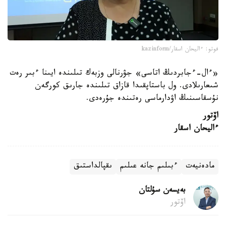
فوتو: ءاليحان اسقار/kazinform
«ءال-ءجابردىڭ اتاسى» جۋرنالى وزبەك تىلىندە ايىنا ءبىر رەت
شىعارىلادى. ول باستاپقىدا قازاق تىلىندە جارىق كورگەن
نۇسقاسىنىڭ اۋدارماسى رەتىندە جۇرەدى.
اۆتور
ءاليحان اسقار
مادەنيەت
ءبىلىم جانە عىلىم
ىقپالداستىق
بەيسەن سۇلتان
اۆتور