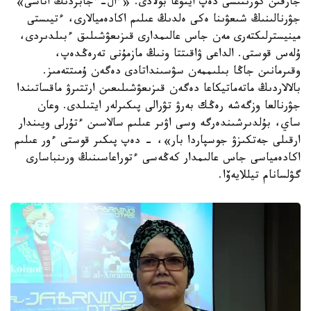
جارقىن كورىنىسى دەپ ايتۋعا بولادى. «ءال-ءجابردىڭ اتاسى»
جۋرنالىنىڭ شىعۋىنا ەكى ەلدىڭ عىلىم اكادەميالارى، ءتيىستى
مينيسترلىكتەرى مەن جاس عالىمدارى قىزىعۋشىلىق ءبىلدىردى،
ۇلەس قوستى. الداعى ۋاقىتتا ونىڭ مازمۇنى تەرەڭدەپ،
وقىرمانىن جاڭا بىلىممەن سۋسىنداتادى دەگەن ۇمىتتەمىز.
بالالاردىڭ ماتەماتيكاعا دەگەن قىزىعۋشىلىعىن ارتتىرۋ ماقساتىندا
جۋرنالعا وزگەشە رەڭك بەرۋ تۋرالى پىكىرلەر ايتىلدى. وعان
ساي، بۇلدىرشىندەرگە وسى اۋىر عىلىم سالاسىن ءتۇرلى ويىندار
ارقىلى جەتكىزۋ جوسپاردا بار»، - دەپ پىكىر قوستى ءور عىلىم
اكادەمياسى جاس عالىمدار كەڭەسى ءتوراعاسىنىڭ ورىنباسارى
گۋلسانام تيللايەۆا.