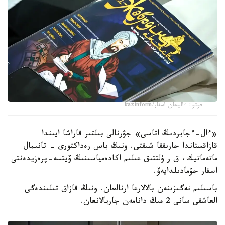
فوتو: ءاليحان اسقار/kazinform
«ءال-ءجابردىڭ اتاسى» جۋرنالى بىلتىر قاراشا ايىندا
قازاقستاندا جارىققا شىقتى. ونىڭ باس رەداكتورى - تانىمال
ماتەماتيك، ق ر ۇلتتىق عىلىم اكادەمياسىنىڭ ۆيتسە-پرەزيدەنتى
اسقار جۇمادىلدايەۆ.
باسىلىم نەگىزىنەن بالالارعا ارنالعان. ونىڭ قازاق تىلىندەگى
العاشقى سانى 2 مىڭ دانامەن جاريالانعان.