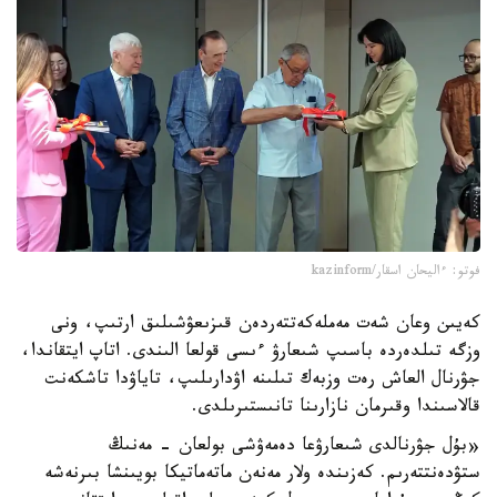
فوتو: ءاليحان اسقار/kazinform
كەيىن وعان شەت مەملەكەتتەردەن قىزىعۋشىلىق ارتىپ، ونى
وزگە تىلدەردە باسىپ شىعارۋ ءىسى قولعا الىندى. اتاپ ايتقاندا،
جۋرنال العاش رەت وزبەك تىلىنە اۋدارىلىپ، تاياۋدا تاشكەنت
قالاسىندا وقىرمان نازارىنا تانىستىرىلدى.
«بۇل جۋرنالدى شىعارۋعا دەمەۋشى بولعان - مەنىڭ
ستۋدەنتتەرىم. كەزىندە ولار مەنەن ماتەماتيكا بويىنشا بىرنەشە