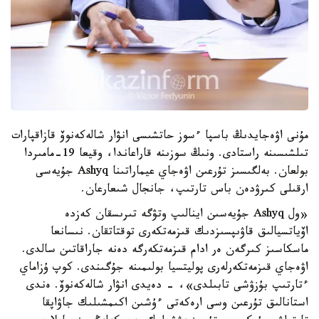
مۇنى اۋەجايدىڭ باسپا ءسوز حاتشىسى انۋار شالەكەنوۆ قازاقپارات
تىلشىسىنە راستادى. ونىڭ سوزىنە قاراعاندا، وقيعا 19-مامىردا
بولعان. بەلگىسىز تۇرعىن اۋەجاي عيماراتىنا Ashyq جۇيەسى
ارقىلى كىرۋدەن باس تارتىپ، جانجال شىعارعان.
«ول Ashyq جۇيەسىن اينالىپ وتۋگە تىرىسقان كەزدە
اۆياتسيالىق قاۋىپسىزدىك قىزمەتكەرى توقتاتقان. نىسانعا
ماسكاسىز كىرگەن ەر ادام قىزمەتكەرگە دەنە جاراقاتىن سالدى.
اۋەجاي قىزمەتكەرلەرى پوليتسيا بولىمىنە جۇگىندى. كوپ ۇزاماي
ءتارتىپ بۇزۋشى تابىلدى»، - دەيدى انۋار شالەكەنوۆ. ەندى
استانالىق تۇرعىن وسى ارەكەتى ءۇشىن اكىمشىلىك جاۋاپقا