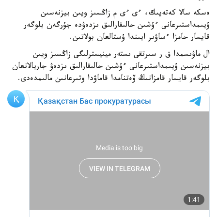
ەسكە سالا كەتەيىك، ءى ءى م زاڭسىز ويىن بيزنەسىن
ۇيىمداستىرعانى ءۇشىن حالىقارالىق ىزدەۋدە جۇرگەن بلوگەر
قايسار حامزا ءساۋىر ايىندا ۇستالعان بولاتىن.
ال ماۋىسمدا ق ر سىرتقى ىستەر مينيسترلىگى زاڭسىز ويىن
بيزنەسىن ۇيىمداستىرعانى ءۇشىن حالىقارالىق ىزدەۋ جاريالانعان
بلوگەر قايسار قامزانىڭ ۆەتنامدا قاماۋدا وتىرعانىن مالىمدەدى.