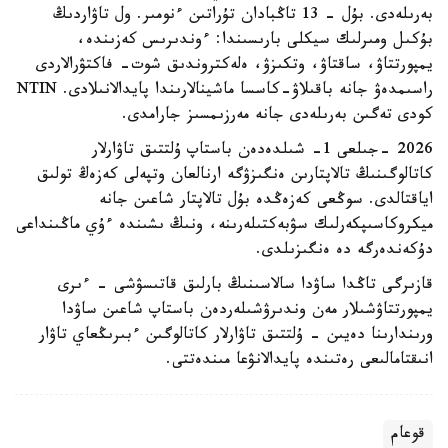
بەرىلەدى. بۇل - 13 تاڭبادان تۇراتىن ءنومىر. ول تاۋاردىڭ
بۇكىل ومىرلىك سيكلى بارىسىندا: ءوندىرىس كەزىندە،
يمپورتتاۋ، ساقتاۋ، وتكىزۋ، ەلەكتروندىق شوت- فاكتۋرالاردى
راسىمدەۋ جانە باقىلاۋ-كاسسا ماشينالارىندا پايدالانىلادى. NTIN
كودى تەگىن بەرىلەدى جانە مەرزىمسىز جارامدى.
2026 -جىلعى 1- شىلدەدەن باستاپ ۇلتتىق تاۋارلار
كاتالوگىنىڭ تالاپتارىن ەنگىزۋگە ارنالعان وتپەلى كەزەڭ تولىق
اياقتالدى. سوڭعى كەزەڭدە بۇل تالاپتار شاعىن جانە
ميكروكاسىپكەرلىك سۋبەكتىلەرىنە، ونىڭ ىشىندە ءۇي ماڭىنداعى
دۇكەندەرگە دە ەنگىزىلدى.
قازىرگى تاڭدا ساۋدا سالاسىنىڭ بارلىق قاتىسۋشى - ءىرى
يمپورتتاۋشىلار مەن وندىرۋشىلەردەن باستاپ شاعىن ساۋدا
ورىندارىنا دەيىن - ۇلتتىق تاۋارلار كاتالوگىن ءبىرىڭعاي تاۋار
انىقتامالىعى رەتىندە پايدالانۋعا مىندەتتى.
قوعام