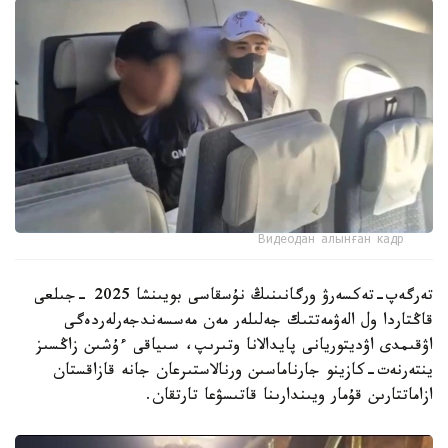
Видеодан алынған кадр
تەرگەپ-تەكسەرۋ ورگانىنىڭ نۇسقاسى بويىنشا 2025 -جىلعى
قاڭتاردا ول الەۋمەتتىك جەلىلەر مەن مەسسەندجەرلەردەگى
اۋقىمدى اۋديتوريانى پايدالانا وتىرىپ، سىياقى ءۇشىن زاڭسىز
ينتەرنەت-كازينو جارناماسىن ورنالاستىرعان جانە قازاقستان
ازاماتتارىن قۇمار ويىندارىنا قاتىسۋعا تارتقان.