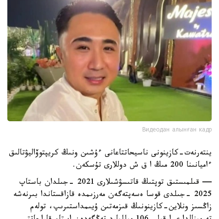
Видеодан алынған кадр
ينتەرنەت-كازينونى ناسيحاتتاعانى ءۇشىن ونىڭ كريپتوۆاليۋتالىق
ءاميانىنا 200 مىڭ ا ق ش دوللارى تۇسكەن.
— قىلمىستىق توپتىڭ قاتىسۋشىلارى 2021 -جىلدان باستاپ
2025 -جىلدى قوسا ەسەپتەگەن مەرزىمدە قازاقستاندا بىرنەشە
زاڭسىز ونلاين-كازينونىڭ قىزمەتىن ۇيىمداستىرىپ، تولەم