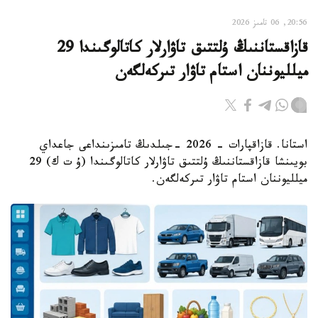
20:56, 06 تامىز 2026
قازاقستاننىڭ ۇلتتىق تاۋارلار كاتالوگىندا 29
ميلليوننان استام تاۋار تىركەلگەن
استانا. قازاقپارات - 2026 -جىلدىڭ تامىزىنداعى جاعداي
بويىنشا قازاقستاننىڭ ۇلتتىق تاۋارلار كاتالوگىندا (ۇ ت ك) 29
ميلليوننان استام تاۋار تىركەلگەن.