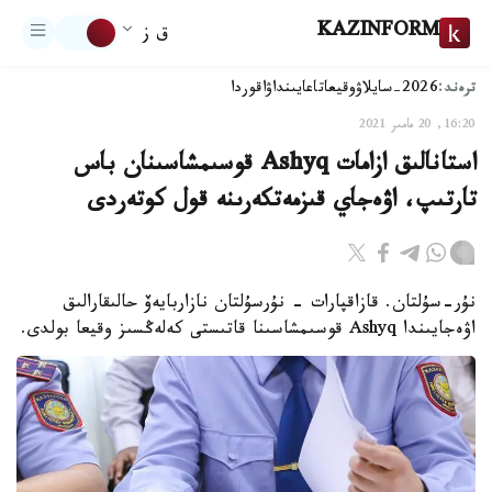
KAZINFORM
ق ز
ترەند:
2026-سايلاۋ
وقيعا
تاعايىنداۋ
اقوردا
16:20, 20 مامىر 2021
استانالىق ازامات Ashyq قوسىمشاسىنان باس
تارتىپ، اۋەجاي قىزمەتكەرىنە قول كوتەردى
نۇر-سۇلتان. قازاقپارات - نۇرسۇلتان نازاربايەۆ حالىقارالىق
اۋەجايىندا Ashyq قوسىمشاسىنا قاتىستى كەلەڭسىز وقيعا بولدى.