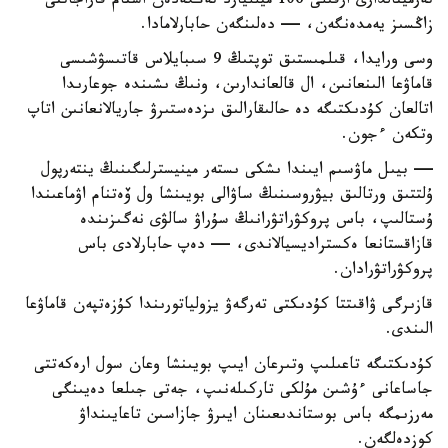
تەرمينالدارى ارقىلى 106 ميلليارد تەڭگەدەن استام قاراجاتتى
زاڭسىز يەمدەنگەن، — دەلىنگەن حابارلامادا.
وسى ورايدا، قىلمىستىق توپتىڭ 9 سىبايلاس قاتىسۋشىسى
قاماۋعا الىنعانىن، ال قالعاندارىن، ونىڭ ىشىندە جوعارىدا
اتالعان كۇدىكتىگە دە حالىقارالىق ىزدەستىرۋ جاريالانعانىن اتاپ
وتكەن ءجون.
— بيىل ماۋسىم ايىندا ىشكى ىستەر مينيسترلىگىنىڭ ينتەرپول
ۇلتتىق ورتالىق بيۋروسىنىڭ ساۋالى بويىنشا ول ۆەتنام اۋماعىندا
ۇستالىپ، باس پروكۋراتۋرانىڭ سۇراۋ سالۋى نەگىزىندە
قازاقستانعا ەكستراديسيالاندى، — دەپ حابارلادى باس
پروكۋراتۋرادان.
قازىرگى ۋاقىتتا كۇدىكتى تەرگەۋ يزولياتورىندا كۇزەتپەن قاماۋعا
الىندى.
كۇدىكتىگە تاعىلىپ وتىرعان ايىپ بويىنشا وعان سول ارەكەتتى
جاساعانى ءۇشىن مۇلكى تاركىلەنىپ، جەتى جىلعا دەيىنگى
مەرزىمگە باس بوستاندىعىنان ايىرۋ جازاسىن تاعايىنداۋ
كوزدەلگەن.