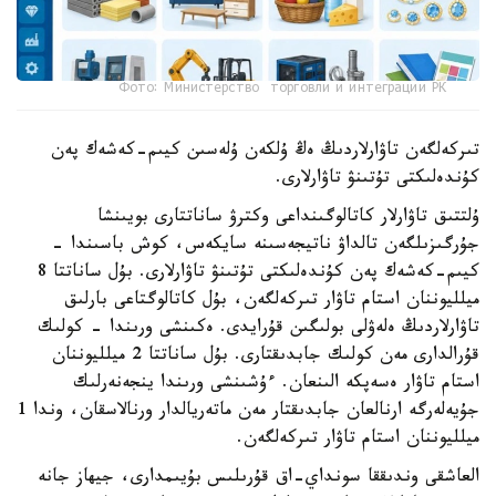
Фото: Министерство торговли и интеграции РК
تىركەلگەن تاۋارلاردىڭ ەڭ ۇلكەن ۇلەسىن كيىم-كەشەك پەن
كۇندەلىكتى تۇتىنۋ تاۋارلارى.
ۇلتتىق تاۋارلار كاتالوگىنداعى وكترۋ ساناتتارى بويىنشا
جۇرگىزىلگەن تالداۋ ناتيجەسىنە سايكەس، كوش باسىندا -
كيىم-كەشەك پەن كۇندەلىكتى تۇتىنۋ تاۋارلارى. بۇل ساناتتا 8
ميلليوننان استام تاۋار تىركەلگەن، بۇل كاتالوگتاعى بارلىق
تاۋارلاردىڭ ەلەۋلى بولىگىن قۇرايدى. ەكىنشى ورىندا - كولىك
قۇرالدارى مەن كولىك جابدىقتارى. بۇل ساناتتا 2 ميلليوننان
استام تاۋار ەسەپكە الىنعان. ءۇشىنشى ورىندا ينجەنەرلىك
جۇيەلەرگە ارنالعان جابدىقتار مەن ماتەريالدار ورنالاسقان، وندا 1
ميلليوننان استام تاۋار تىركەلگەن.
العاشقى وندىققا سونداي-اق قۇرىلىس بۇيىمدارى، جيھاز جانە