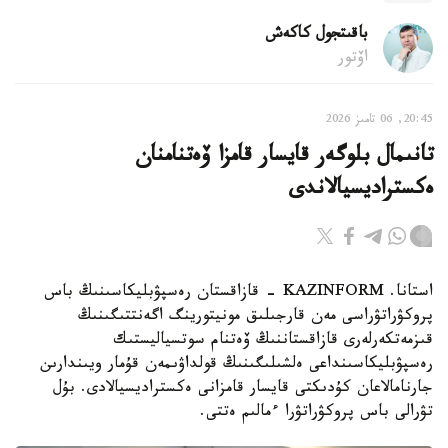
باقىتجول كاكەش
اۆتور
20:45, 06 تامىز 2026
تانىمال بلوگەر قايسار قامزا ۆەتنامنان
ەكستراديسيالاندى
استانا. KAZINFORM - قازاقستان رەسپۋبليكاسىنىڭ باس
پروكۋراتۋراسى مەن قارجىلىق مونيتورينگ اگەنتتىگىنىڭ
قىزمەتكەرلەرى قازاقستاننىڭ ۆەتنام سوتسياليستىك
رەسپۋبليكاسىنداعى ەلشىلىگىنىڭ قولداۋىمەن قۇمار ويىندارىن
جارنامالاعان كۇدىكتى قايسار قامزانى ەكستراديسيالادى. بۇل
تۋرالى باس پروكۋراتۋرا ءمالىم ەتتى.