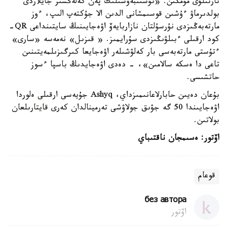
تارتىلۋى مۇمكىن. «تۇسىنبەۋشىلىك پەن كەلەڭسىز جايلاردى
بولدىرماۋ ءۇشىن قوسىمشانى الدىن الا جۇكتەپ الىپ، ءوز
مارتەبەڭىزدى نۇرسۇلتان نازاربايەۆ اۋەجايىنىڭ سايتىنداعى QR-
كود ارقىلى ءبىلۋىڭىزدى سۇرايمىز. « قىزىل» نەمەسە «سارى»
ءتۇستى مارتەبەسى بار كەلۋشىلەر اۋەجايعا كىرگىزىلمەيتىنىن
تاعى دا ەسكە سالامىن»، - دەدى اۋەجايدىڭ باسپا ءسوز
حاتشىسى.
بۇعان دەيىن حابارلاعانىمىزداي، Ashyq جۇيەسى ارقىلى ەلوردا
اۋەجايىندا 50 گە جۋىق جولاۋشى تەرمينالدان كەرى قايتارىلعان
بولاتىن.
اۆتور: ەسىمجان ناقتىباي
قوعام
без автора
اۆتور