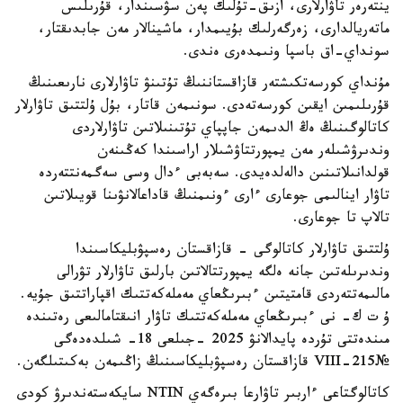
ينتەرەر تاۋارلارى، ازىق-تۇلىك پەن سۋسىندار، قۇرىلىس
ماتەريالدارى، زەرگەرلىك بۇيىمدار، ماشينالار مەن جابدىقتار،
سونداي-اق باسپا ونىمدەرى ەندى.
مۇنداي كورسەتكىشتەر قازاقستاننىڭ تۇتىنۋ تاۋارلارى نارىعىنىڭ
قۇرىلىمىن ايقىن كورسەتەدى. سونىمەن قاتار، بۇل ۇلتتىق تاۋارلار
كاتالوگىنىڭ ەڭ الدىمەن جاپپاي تۇتىنىلاتىن تاۋارلاردى
وندىرۋشىلەر مەن يمپورتتاۋشىلار اراسىندا كەڭىنەن
قولدانىلاتىنىن دالەلدەيدى. سەبەبى ءدال وسى سەگمەنتتەردە
تاۋار اينالىمى جوعارى ءارى ءونىمنىڭ قاداعالانۋىنا قويىلاتىن
تالاپ تا جوعارى.
ۇلتتىق تاۋارلار كاتالوگى - قازاقستان رەسپۋبليكاسىندا
وندىرىلەتىن جانە ەلگە يمپورتتالاتىن بارلىق تاۋارلار تۋرالى
مالىمەتتەردى قامتيتىن ءبىرىڭعاي مەملەكەتتىك اقپاراتتىق جۇيە.
ۇ ت ك- نى ءبىرىڭعاي مەملەكەتتىك تاۋار انىقتامالىعى رەتىندە
مىندەتتى تۇردە پايدالانۋ 2025 -جىلعى 18- شىلدەدەگى
№215-VIII قازاقستان رەسپۋبليكاسىنىڭ زاڭىمەن بەكىتىلگەن.
كاتالوگتاعى ءاربىر تاۋارعا بىرەگەي NTIN سايكەستەندىرۋ كودى