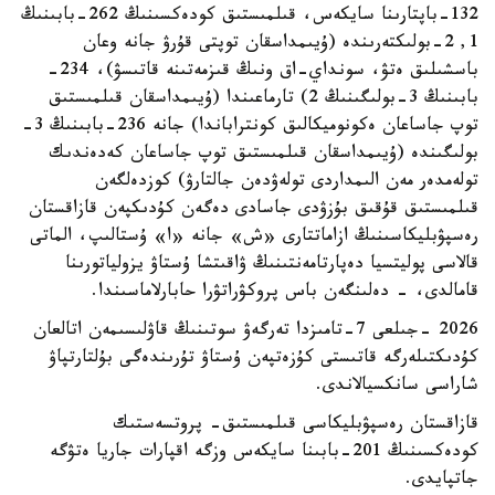
132-باپتارىنا سايكەس، قىلمىستىق كودەكسىنىڭ 262-بابىنىڭ
1, 2-بولىكتەرىندە (ۇيىمداسقان توپتى قۇرۋ جانە وعان
باسشىلىق ەتۋ، سونداي-اق ونىڭ قىزمەتىنە قاتىسۋ)، 234-
بابىنىڭ 3-بولىگىنىڭ 2) تارماعىندا (ۇيىمداسقان قىلمىستىق
توپ جاساعان ەكونوميكالىق كونتراباندا) جانە 236-بابىنىڭ 3-
بولىگىندە (ۇيىمداسقان قىلمىستىق توپ جاساعان كەدەندىك
تولەمدەر مەن الىمداردى تولەۋدەن جالتارۋ) كوزدەلگەن
قىلمىستىق قۇقىق بۇزۋدى جاسادى دەگەن كۇدىكپەن قازاقستان
رەسپۋبليكاسىنىڭ ازاماتتارى «ش» جانە «ا» ۇستالىپ، الماتى
قالاسى پوليتسيا دەپارتامەنتىنىڭ ۋاقىتشا ۇستاۋ يزولياتورىنا
قامالدى، - دەلىنگەن باس پروكۋراتۋرا حابارلاماسىندا.
2026 -جىلعى 7-تامىزدا تەرگەۋ سوتىنىڭ قاۋلىسىمەن اتالعان
كۇدىكتىلەرگە قاتىستى كۇزەتپەن ۇستاۋ تۇرىندەگى بۇلتارتپاۋ
شاراسى سانكسيالاندى.
قازاقستان رەسپۋبليكاسى قىلمىستىق- پروتسەستىك
كودەكسىنىڭ 201-بابىنا سايكەس وزگە اقپارات جاريا ەتۋگە
جاتپايدى.