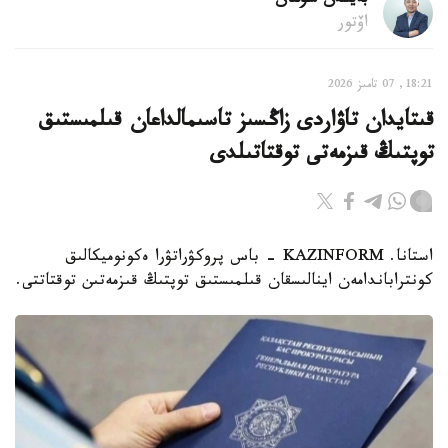
بەيسەن سۇلتان
اۆتور
18:21, 07 تامىز 2026
قىتايدان تاۋاردى زاڭسىز تاسىمالداعان قىلمىستىق
توپتىڭ قىزمەتى توقتاتىلدى
استانا. KAZINFORM - باس پروكۋراتۋرا ەكونوميكالىق
كونتراباندامەن اينالىسقان قىلمىستىق توپتىڭ قىزمەتىن توقتاتتى.