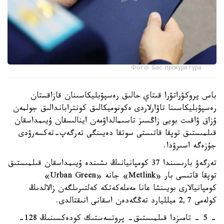
Фото: Бас прокуратура
باس پروكۋراتۋرا قىتاي حالىق رەسپۋبليكاسىنان قازاقستان
رەسپۋبليكاسىنا تاۋارلاردى ەكونوميكالىق كونتراباندالىق جولمەن
ۇزاق ۋاقىت بويى زاڭسىز تاسىمالداۋمەن اينالىسقان ۇيىمداسقان
قىلمىستىق توپقا قاتىستى سوتقا دەيىنگى تەرگەپ-تەكسەرۋدى
جۇزەگە اسىرۋدا.
تەرگەۋ بارىسىندا 37 كومپانيانىڭ ىشىندە ۇيىمداسقان قىلمىستىق
توپقا قاتىسى بار «Metlink» جانە «Urban Green»
كومپانيالارى بويىنشا عانا مەملەكەتكە كەلتىرىلگەن زالالدىڭ
كولەمى 2,7 ميلليارد تەڭگەدەن اسقانى انىقتالدى.
- 5 - تامىزدا قىلمىستىق- پروتسەستىك كودەكسىنىڭ 128-