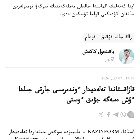
ايتا كەتەلىك الماتىدا جالعان مەملەكەتتىك تىركەۋ نومىرلەرىن
ساتقان كۇدىكتى قولعا تۇسكەن ەدى.
زاڭ جانە قۇقىق
قوعام
باقىتجول كاكەش
اۆتور
17:43, 07 تامىز 2026
قازاقستاندا تەلەديدار ءوندىرىسى جارتى جىلدا
ءۇش ەسەگە جۋىق ءوستى
استانا. KAZINFORM - ەلىمىزدە سوڭعى جىلداردا تەلەديدار