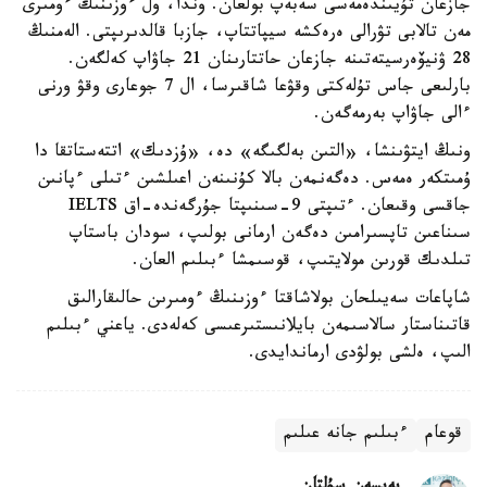
جازعان تۇيىندەمەسى سەبەپ بولعان. وندا، ول ءوزىنىڭ ءومىرى
مەن تالابى تۋرالى ەرەكشە سيپاتتاپ، جازبا قالدىرىپتى. الەمنىڭ
28 ۋنيۆەرسيتەتىنە جازعان حاتتارىنان 21 جاۋاپ كەلگەن.
بارلىعى جاس تۇلەكتى وقۋعا شاقىرسا، ال 7 جوعارى وقۋ ورنى
ءالى جاۋاپ بەرمەگەن.
ونىڭ ايتۋىنشا، «التىن بەلگىگە» دە، «ۇزدىك» اتتەستاتقا دا
ۇمىتكەر ەمەس. دەگەنمەن بالا كۇنىنەن اعىلشىن ءتىلى ءپانىن
جاقسى وقىعان. ءتىپتى 9-سىنىپتا جۇرگەندە-اق IELTS
سىناعىن تاپسىرامىن دەگەن ارمانى بولىپ، سودان باستاپ
تىلدىك قورىن مولايتىپ، قوسىمشا ءبىلىم العان.
شاپاعات سەيىلحان بولاشاقتا ءوزىنىڭ ءومىرىن حالىقارالىق
قاتىناستار سالاسىمەن بايلانىستىرعىسى كەلەدى. ياعني ءبىلىم
الىپ، ەلشى بولۋدى ارماندايدى.
قوعام
ءبىلىم جانە عىلىم