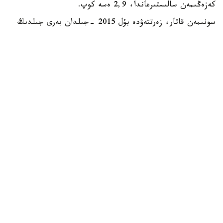
كەزەڭىمەن سالىستىرعاندا، 2,9 ەسە كوپ.
سونىمەن قاتار، زەرتتەۋدە بۇل 2015 -جىلدان بەرى جىلدىڭ
العاشقى التى ايىنداعى ەڭ جوعارى كورسەتكىش ەكەنى اتاپ
وتىلگەن. دەگەنمەن، قازىرگى ءوندىرىس كولەمى وتكەن
ونجىلدىقتىڭ باسىنداعى رەكوردتىق دەڭگەيدەن ءالى دە
ايتارلىقتاي تومەن. ماسەلەن، 2013 -جىلى قازاقستاندا 580
مىڭعا جۋىق تەلەديدار شىعارىلعان بولاتىن.
رەكوردتىق كورسەتكىشتەن كەيىن سالادا قۇلدىراۋ باستالدى.
2021- 2023 -جىلدارى جىل سايىن نەبارى 9- 12 مىڭ
تەلەديدار عانا ءوندىرىلدى. بۇعان يمپورتتىق ونىمدەرمەن
باسەكەنىڭ كۇشەيۋى، بولشەكتەر قۇنىنىڭ قىمباتتاۋى جانە
ءبىرقاتار وتاندىق وندىرۋشىلەردىڭ جۇمىسىن توقتاتۋى سەبەپ
بولدى.
2024 -جىلدان سالا قايتا جاندانا باستالدى. سول جىلى
ءوندىرىس كولەمى 4,6 ەسەگە ءوسىپ، 43,5 مىڭ داناعا
جەتتى. ال 2025 -جىلى ءوندىرىس تاعى 3,1 ەسەگە ارتىپ،
ستاتيستيكا 134,9 مىڭ تەلەديدار بولدى. مۇنداي وسىمگە