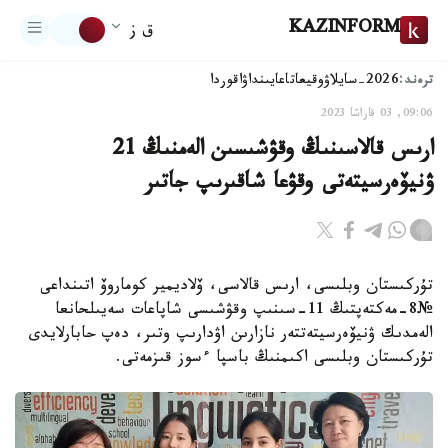
KAZINFORM
ق ز
ترەند:
2026-سايلاۋ
وقيعا
تاعايىنداۋ
اقوردا
09:06, 03 قاراشا 2023
ارىس قالاسىنىڭ وقۋشىسىن الەمنىڭ 21
ۋنيۆەرسيتەتى وقۋعا شاقىرىپ جاتىر
تۇركىستان وبلىسى، ارىس قالاسى، ۆلاديمير كوماروۆ اتىنداعى
№8-مەكتەپتىڭ 11-سىنىپ وقۋشىسى شاپاعات سەيىلحانعا
الەمدىك ۋنيۆەرسيتەتتەر نازارىن اۋدارىپ وتىر، دەپ حابارلايدى
تۇركىستان وبلىسى اكىمنىڭ باسپا ءسوز قىزمەتى.