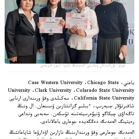
فوتو: تۇركىستان وبلىسى اكىمنىڭ باسپا ءسوز قىزمەتى
ياعني، Case Western University ،Chicago State
University ،Clark University ،Colarado State University
،California State University سەكىلدى وقۋ ورىندارى ارنايى
شاقىرتۋلار جىبەرىپ، ءبىلىم گرانتتارىن ۇسىنعان. ال ونىڭ
تاڭداۋى چيكاگو ۋنيۆەرسيتەتىنە تۇسكەن. سەبەبى ونداعى
رەيتينگ الەمدىك دەڭگەيدە جوعارى باعالانادى.
الەمدىك جوعارعى وقۋ ورىندارىنىڭ نازارىن اۋدارۋعا شاپاعاتتىڭ