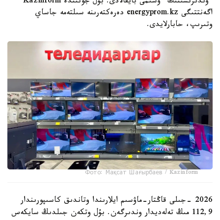
ءوندىرىسىنىڭ ءوسىمى بايقالادى. بۇل جونىندە Kazinform
اگەنتتىگى energyprom.kz دەرەكتەرىنە سىلتەمە جاساي
وتىرىپ، حابارلايدى.
Фото: Мақсат Шағырбаев / Kazinform
2026 -جىلى قاڭتار-ماۋسىم ايلارىندا وتاندىق كاسىپورىندار
112,9 مىڭ تەلەديدار وندىرگەن. بۇل وتكەن جىلدىڭ سايكەس