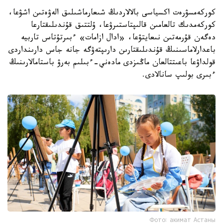
كوركەمسۋرەت اكسياسى بالالاردىڭ شىعارماشىلىق الەۋەتىن اشۋعا،
كوركەمدىك تالعامىن قالىپتاستىرۋعا، ۇلتتىق قۇندىلىقتارعا
دەگەن قۇرمەتىن نىعايتۋعا، «ادال ازامات» ءبىرتۇتاس تاربيە
باعدارلاماسىنىڭ قۇندىلىقتارىن دارىپتەۋگە جانە جاس دارىنداردى
قولداۋعا باعىتتالعان ماڭىزدى مادەني-ءبىلىم بەرۋ باستامالارىنىڭ
ءبىرى بولىپ سانالادى.
Фото: акимат Астаны