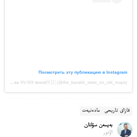
Посмотреть эту публикацию в Instagram
Публикация от 🇰🇿Старинные карты Казахского Государства XV-XIX веков!🇰🇿 (@the_kazakh_state_on_old_maps)
قازاق تاريحى
مادەنيەت
بەيسەن سۇلتان
اۆتور