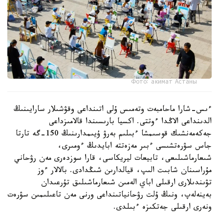
Фото: акимат Астаны
ءىس-شارا ماحامبەت وتەمىس ۇلى اتىنداعى وقۋشىلار سارايىنىڭ
الدىنداعى الاڭدا ءوتتى. اكسيا بارىسىندا قالامىزداعى
جەكەمەنشىك قوسىمشا ءبىلىم بەرۋ ۇيىمدارىنىڭ 150-گە تارتا
جاس سۋرەتشىسى ءبىر مەزەتتە ابايدىڭ ءومىرى،
شىعارماشىلىعى، تابيعات ليريكاسى، قارا سوزدەرى مەن رۋحاني
مۇراسىنان شابىت الىپ، قيالدارىن شىڭدادى. بالالار ءوز
تۋىندىلارى ارقىلى اباي الەمىن شىعارماشىلىق تۇرعىدان
بەينەلەپ، ونىڭ ۇلت رۋحانياتىنداعى ورنى مەن تاعىلىمىن سۋرەت
ونەرى ارقىلى جەتكىزە ءبىلدى.