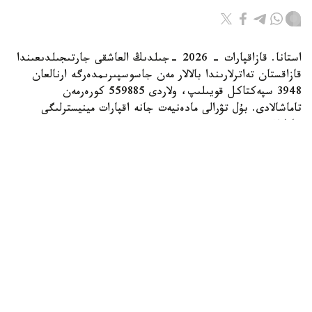
استانا. قازاقپارات - 2026 -جىلدىڭ العاشقى جارتىجىلدىعىندا
قازاقستان تەاترلارىندا بالالار مەن جاسوسپىرىمدەرگە ارنالعان
3948 سپەكتاكل قويىلىپ، ولاردى 559885 كورەرمەن
تاماشالادى. بۇل تۋرالى مادەنيەت جانە اقپارات مينيسترلىگى
حابارلادى.