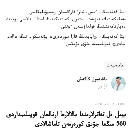
ايتا كەتەيىك، ءىس-شارا قازاقستان رەسپۋبليكاسى
مەملەكەتتىك قىزمەت ىستەرى اگەنتتىگىنىڭ استانا قالاسى بويىنشا
دەپارتامەنتىنىڭ قولداۋىمەن ءوتتى.
ايتا كەتەيىك، «ابايدىڭ قارا سوزدەرى» يۋنەسكو- نىڭ «الەم
جادى» تىزىلىمىنە ەنۋى مۇمكىن.
مادەنيەت
باقىتجول كاكەش
اۆتور
13:07, 06 تامىز 2026
بيىل ەل تەاترلارىندا بالالارعا ارنالعان قويىلىمداردى
560 مىڭعا جۋىق كورەرمەن تاماشالادى