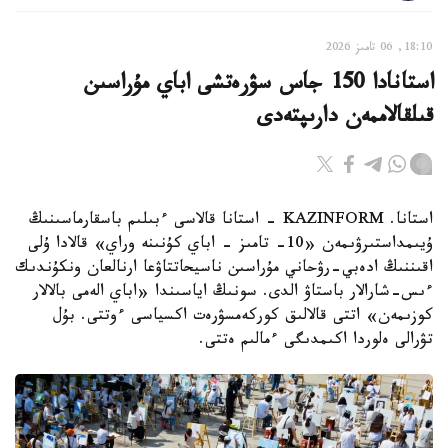
18:10, 06 تامىز 2026
استانادا 150 جاس سۋرەتشى اباي مۇراسىن
قىلقالاممەن دارىپتەدى
استانا. KAZINFORM - استانا قالاسى ءبىلىم باسقارماسىنىڭ
ۇيىمداستىرۋىمەن «10- تامىز - اباي كۇنىنە وراي» قالادا ۇلى
اقىننىڭ ادەبي-رۋحاني مۇراسىن ناسيحاتتاۋعا ارنالعان ونكۇندىك
ءىس-شارالار باستاۋ الدى. سونىڭ اياسىندا «اباي الەمى بالالار
كوزىمەن» اتتى قالالىق كوركەمسۋرەت اكسياسى ءوتتى. بۇل
تۋرالى ەلوردا اكىمدىگى ءمالىم ەتتى.