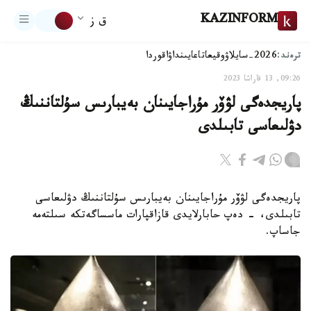
KAZINFORM
ق ز
ترەند:
2026-سايلاۋ
وقيعا
تاعايىنداۋ
اقوردا
09:26, 13 قاراشا 2023
پاريجدەگى لۋۆر مۇراجايىنان بەيبارىس سۇلتاننىڭ
دۋلىعاسى تابىلدى
پاريجدەگى لۋۆر مۇراجايىنان بەيبارىس سۇلتاننىڭ دۋلىعاسى
تابىلدى، - دەپ حابارلايدى قازاقپارات ماسساگەتكە سىلتەمە
جاساپ.