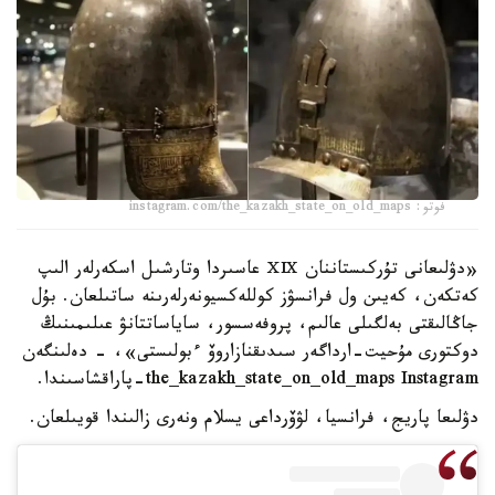
فوتو: instagram.com/the_kazakh_state_on_old_maps
«دۋلىعانى تۇركىستاننان ⅩⅨ عاسىردا وتارشىل اسكەرلەر الىپ
كەتكەن، كەيىن ول فرانسۋز كوللەكسيونەرلەرىنە ساتىلعان. بۇل
جاڭالىقتى بەلگىلى عالىم، پروفەسسور، ساياساتتانۋ عىلىمىنىڭ
دوكتورى مۇحيت-ارداگەر سىدىقنازاروۆ ءبولىستى»، - دەلىنگەن
the_kazakh_state_on_old_maps Instagram-پاراقشاسىندا.
دۋلىعا پاريج، فرانسيا، لۋۆرداعى يسلام ونەرى زالىندا قويىلعان.