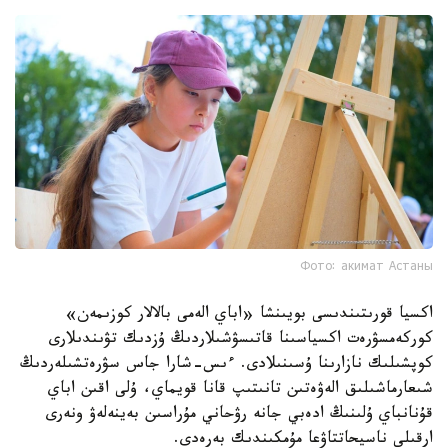
Фото: акимат Астаны
اكسيا قورىتىندىسى بويىنشا «اباي الەمى بالالار كوزىمەن»
كوركەمسۋرەت اكسياسىنا قاتىسۋشىلاردىڭ ۇزدىك تۋىندىلارى
كوپشىلىك نازارىنا ۇسىنىلادى. ءىس-شارا جاس سۋرەتشىلەردىڭ
شىعارماشىلىق الەۋەتىن تانىتىپ قانا قويماي، ۇلى اقىن اباي
قۇنانباي ۇلىنىڭ ادەبي جانە رۋحاني مۇراسىن بەينەلەۋ ونەرى
ارقىلى ناسيحاتتاۋعا مۇمكىندىك بەرەدى.