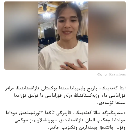
Фото: Kazinform
ايتا كەتەيىك، پاريج وليمپياداسىندا بوكستان قازاقستاننىڭ ەرلەر
قۇراماسى دا، وزبەكستاننىڭ ەرلەر قۇراماسى دا تولىق قۇرامدا
سىنعا تۇسەدى.
ەستەرىڭىزگە سالا كەتەيىك، قازىرگى تاڭدا ءتورتجىلدىق دوداعا
جولداما جەڭىپ العان قازاقستاندىق سپورتشىلارىمىز سوڭعى
وقۋ- جاتتىعۋ جيىندارىن وتكىزىپ جاتىر.