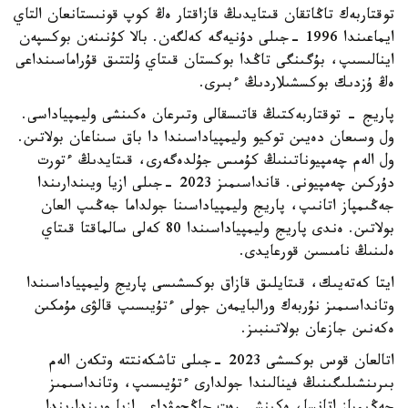
توقتاربەك تاڭاتقان قىتايدىڭ قازاقتار ەڭ كوپ قونىستانعان التاي
ايماعىندا 1996 -جىلى دۇنيەگە كەلگەن. بالا كۇنىنەن بوكسپەن
اينالىسىپ، بۇگىنگى تاڭدا بوكستان قىتاي ۇلتتىق قۇراماسىنداعى
ەڭ ۇزدىك بوكسشىلاردىڭ ءبىرى.
پاريج - توقتاربەكتىڭ قاتىسقالى وتىرعان ەكىنشى وليمپياداسى.
ول وسىعان دەيىن توكيو وليمپياداسىندا دا باق سىناعان بولاتىن.
ول الەم چەمپيوناتىنىڭ كۇمىس جۇلدەگەرى، قىتايدىڭ ءتورت
دۇركىن چەمپيونى. قانداسىمىز 2023 -جىلى ازيا ويىندارىندا
جەڭىمپاز اتانىپ، پاريج وليمپياداسىنا جولداما جەڭىپ العان
بولاتىن. ەندى پاريج وليمپياداسىندا 80 كەلى سالماقتا قىتاي
ەلىنىڭ نامىسىن قورعايدى.
ايتا كەتەيىك، قىتايلىق قازاق بوكسشىسى پاريج وليمپياداسىندا
وتانداسىمىز نۇربەك ورالبايمەن جولى ءتۇيىسىپ قالۋى مۇمكىن
ەكەنىن جازعان بولاتىنبىز.
اتالعان قوس بوكسشى 2023 -جىلى تاشكەنتتە وتكەن الەم
بىرىنشىلىگىنىڭ فينالىندا جولدارى ءتۇيىسىپ، وتانداسىمىز