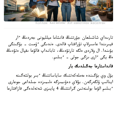
Коллаж: Kazinform/ ЖИ көмегімен жасалған
تارىداي شاشىلعان جۇرتتىڭ قانشاما ميلليونى جەردىڭ ءار
قيىرىندا عاسىرلاپ تۇراقتاپ قالدى. ەندىگى ءۇمىت - بۇگىنگى
بۋىندا. ال ولاردى ەلگە تارتۋدىڭ، تابانداپ قالۋعا ىقپال ەتۋدىڭ
ەڭ يگى ءارى ىزگى جولى - ءبىلىم.
قانداستارعا جەڭىلدىك بار
بۇل وي بۇگىندە مەملەكەتتىك ساياساتتىڭ ءبىر بولشەگىنە
اينالىپ ۇلگەرگەن. بۇلاي دەۋىمىزگە ەلىمىزدە جىلداعى جوعارى
ءبىلىم الۋعا بولىنەتىن گرانتتىڭ 4 پايىزى شەتەلدەگى قازاقتارعا
بەرىلەتىنى تۇرتكى بولىپ وتىر. وسى كۆوتا شەڭبەرىندە 2012
-جىلدان 2025 -جىلعا دەيىن 12000 عا جۋىق قانداس
قابىلدانعان. بيىل ناقتى قانشا گرانت قاراستىرىلدى؟ وسىعان
وراي ءبىز عىلىم جانە جوعارى ءبىلىم مينيسترلىگىنە سۇراۋ سالعان