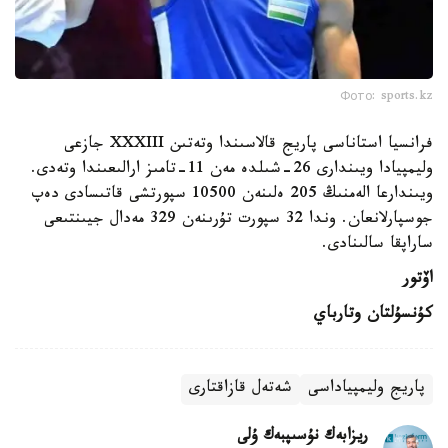
Фото: sports.kz
فرانسيا استاناسى پاريج قالاسىندا وتەتىن XXXIII جازعى
وليمپيادا ويىندارى 26-شىلدە مەن 11-تامىز ارالىعىندا وتەدى.
ويىندارعا الەمنىڭ 205 ەلىنەن 10500 سپورتشى قاتىسادى دەپ
جوسپارلانعان. وندا 32 سپورت تۇرىنەن 329 مەدال جيىنتىعى
ساراپقا سالىنادى.
اۆتور
كۇنسۇلتان وتارباي
پاريج وليمپياداسى
شەتەل قازاقتارى
ريزابەك نۇسىپبەك ۇلى