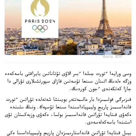
Фото: KTF
وسى ورايدا ءتورت جىلدا ءبىر الاۋى تۇتاناتىن بايراقتى باسەكەدە
وزگە ەلدىڭ اتىنان سىنعا تۇسەتىن قازاق سپورتشىلارى تۋرالى دا
جازا كەتكەندى ءجون كوردىك.
قىزىرگى قولىمىزدا بار مالىمەتتەر بويىنشا شەتەلدە تۇراتىن ءتورت
قانداسىمىز پاريج وليمپياداسىندا سىنعا تۇسپەك. ونىڭ ىشىندە
ەكەۋى قىتايدا تۇراتىن قانداسىمىز بولسا، ەكەۋى وزبەكستان تۋى
استىندا باسەكەلەسەدى.
بيىل قىتايدا تۇراتىن قانداستارىمىزدان پاريج وليمپياداسىنا ەكى