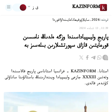
KAZINFORM
ق ز
ترەند:
2026-سايلاۋ
وقيعا
تاعايىنداۋ
اقوردا
11:39, 13 شىلدە 2024
پاريج وليمپياداسىندا وزگە ەلدىڭ نامىسىن
قورعايتىن قازاق سپورتشىلارىن بىلەسىز بە
استانا. KAZINFORM - فرانسيا استاناسى پاريج قالاسىندا
وتەتىن XXXIII جازعى وليمپيادا ويىندارىنىڭ باستالۋىنا ساناۋلى
كۇندەر قالدى.