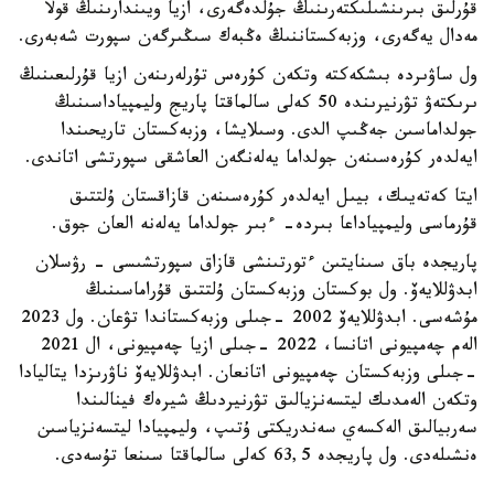
قۇرلىق بىرىنشىلىكتەرىنىڭ جۇلدەگەرى، ازيا ويىندارىنىڭ قولا
مەدال يەگەرى، وزبەكستاننىڭ ەڭبەك سىڭىرگەن سپورت شەبەرى.
ول ساۋىردە بىشكەكتە وتكەن كۇرەس تۇرلەرىنەن ازيا قۇرلىعىنىڭ
ىرىكتەۋ تۋرنيرىندە 50 كەلى سالماقتا پاريج وليمپياداسىنىڭ
جولداماسىن جەڭىپ الدى. وسىلايشا، وزبەكستان تاريحىندا
ايەلدەر كۇرەسىنەن جولداما يەلەنگەن العاشقى سپورتشى اتاندى.
ايتا كەتەيىك، بيىل ايەلدەر كۇرەسىنەن قازاقستان ۇلتتىق
قۇرماسى وليمپياداعا بىردە- ءبىر جولداما يەلەنە العان جوق.
پاريجدە باق سىنايتىن ءتورتىنشى قازاق سپورتشىسى - رۋسلان
ابدۋللايەۆ. ول بوكستان وزبەكستان ۇلتتىق قۇراماسىنىڭ
مۇشەسى. ابدۋللايەۆ 2002 -جىلى وزبەكستاندا تۋعان. ول 2023
الەم چەمپيونى اتانسا، 2022 -جىلى ازيا چەمپيونى، ال 2021
-جىلى وزبەكستان چەمپيونى اتانعان. ابدۋللايەۆ ناۋرىزدا يتاليادا
وتكەن الەمدىك ليتسەنزيالىق تۋرنيردىڭ شيرەك فينالىندا
سەربيالىق الەكسەي سەندريكتى ۇتىپ، وليمپيادا ليتسەنزياسىن
ەنشىلەدى. ول پاريجدە 63,5 كەلى سالماقتا سىنعا تۇسەدى.