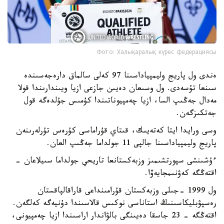
Фото: Халықаралық күрес федерациясы
ەندى ول پاريج وليمپياداسىنا 97 كەلى سالماق دارەجەسىندە
سىنعا تۇسەدى. ول وسىعان دەيىن جازعى ازيا ويىندارىندا قولا
مەدال جەڭىپ السا، ازيا چەمپيوناتىندا كۇمىس جۇلدەگە قول
جەتكىزگەن.
وسى ورايدا ايتا كەتەيىك، قىتاي قۇراماسى كۇرەس تۇرلەرىنەن
پاريج وليمپياداسىنا جالپى 11 جولداما جەڭىپ العان.
ءۇشىنشى سپورتشىمىز وزبەكستانعا تاريحي جولداما سىيلاعان -
اقتەڭگە كەۋنىمجايەۆا.
ول 1999 -جىلى وزبەكستان قۇرامىنداعى قاراقالپاقستان
رەسپۋبليكاسىنىڭ استاناسى نوكىس قالاسىندا دۇنيەگە كەلگەن.
اقتەڭگە - 23 جاسقا دەيىنگى بالۋاندار اراسىندا ازيا چەمپيونى،