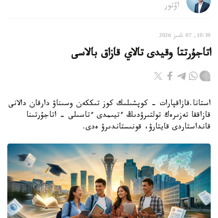
اۆتور
10:39, 07 تامىز 2026
اتاجۇرتتا وقيدى تالاي قازاق بالاسى
استانا.قازاقپارات - كوپشىلىك كوز تىككەن وسىناۋ دارقان دالانى
قازاققا تەزىرەك تولتىرۋدىڭ ءتيىمدى ءتاسىلى - اتاجۇرتىنا
قانداستاردى قايتارۋ، قونىستاندىرۋ ەدى.