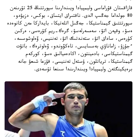
قازاقستان قۇراماسى وليمپيادا ويىندارىنا سپورتتىڭ 25 تۇرىنەن
80 جولداما جەڭىپ الدى. ناقتىراق ايتساق، بوكس، دزيۋدو،
سپورتتتىق گيمناستيكا، جەڭىل اتلەتيكا، بايداركا مەن كانوەدە
ەسۋ، وقپەن اتۋ، سەمسەرلەسۋ، گرەك-ريم كۇرەسى، ەركىن
كۇرەس، ساداق اتۋ، ستەندتىك اتۋ، تەننيس، ۆەلوشوسسە،
ءجۇزۋ، زاماناۋي بەسسايىس، تاەكۆوندو، ۆەلوترەك، باتۋت
گيمناستيكاسى، بادمينتون، اكادەميالىق ەسۋ، كوركەم
گيمناستيكا، ترياتلون، ۇستەل تەننيسى، قۇزعا شىعۋ جانە
برەيكينگتەن وليمپيادا ويىندارىندا سىنعا تۇسەدى.