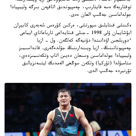
جەڭىمپاز اتانسا، ەكىنشى رەت حاڭجوۋداعى ازيا ويىندارىندا
توقتاربەك ەسە قايتارىپ، چەمپيوندىق اتاقپەن بىرگە وليمپيادا
جولداماسىن جەڭىپ العان ەدى.
ەكىنشى قىتايلىق سپورتشى، ەركىن كۇرەس شەبەرى كابيران
ابۋشايمان ۇلى 1998 -جىلى قىتايداعى تارباعاتاي ايماعى
ءدوربلجىن اۋدانىندا دۇنيەگە كەلگەن. ول - ازيا
چەمپيوناتىنىڭ، ازيا ويىندارىنىڭ جۇلدەگەرى. قانداسىمىز
وليمپيادا جولداماسىن وسىعان دەيىن اتاپ وتكەنىمىزدەي،
ستامبۇلدا (تۇركيا) وتكەن سوڭعى الەمدىك ليتسەنزيالىق
تۋرنيردە جەڭىپ الدى.