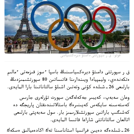
فوتو: ق ر سپورتتى دامىتۋ ديرەكتسياسى
ق ر سپورتتى دامىتۋ ديرەكسياسىنىڭ باسپا ءسوز قىزمەتى ءمالىم
ەتكەندەي، وليمپيادا ويىندارىنا قاتىساتىن 80 سپورتشىمىزدىڭ
بارلىعى 26-شىلدە كۇنى وتەتىن اشىلۋ سالتاناتىنا بارا المايدى.
وعان سەبەپ، كەيبىر جەكەلەگەن سپورت تۇرلەرى جارىس
كەستەسىنە سايكەس كەيىنىرەك باستالاتىندىقتان پاريجگە دە
كەشىگىپ باراتىن سپورتشىلارىمىز بار. سول سەبەپتى بارلىعى
اتالعان سالتاناتتى شاراعا قاتىسا المايدى.
26-شىلدەگە دەيىن فرانسيا استاناسىنا تەك اكادەميالىق ەسكەك