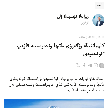
الەم
ريزابەك نۇسىپبەك ۇلى
اۆتور
16:18, 08 تامىز 2026
كليماتتىڭ وزگەرۋى ماتچا وندىرىسىنە قاۋىپ
ءتوندىردى
استانا.قازاقپارات - جاپونيادا اۋا تەمپەراتۋراسىنىڭ كوتەرىلۋى
ماتچا وندىرىسىنە قاجەتتى شاي جاپىراعىنىڭ ونىمدىلىگى مەن
دامىنە اسەر ەتە باستادى.