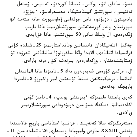
ەسۋ، ساداق اتۋ، بوكس، نىسانا كوزدەۋ، تەننيس، ۇستەل
تەننيسى، سپورتتىق گيمناستيكا، سەمسەرلەسۋ، ءجۇزۋ،
بادمينتون، دزيۋدو، تاس جولداعى ۆەلوسپورت جانە ستەند اتۋ
سپورتىنان ونەر كورسەتەتىن سپورتشىلارىمىز عانا بارىپ
ۇلگەرەدى. ال ونىڭ سانى 50 سپورتشىنى عانا قۇرايدى.
جەڭىل اتلەتيكادان قاتىساتىن وتانداستارىمىز 29-شىلدە كۇنى
فرانسياعا اتتانادى. الايدا ولگا سافرونوۆا سالتاناتتى شەرۋدە تۋ
ۇستايتىندىقتان، وزگەلەردەن بىرنەشە كۇن ەرتە بارادى.
ال، ەركىن كۇرەس شەبەرلەرى تەك 5-تامىزدا عانا الماتىدان
اتتانسا، برەيكينگتەن سىنعا تۇسەتىن امير زاكيروۆ 8-تامىزدا
پاريجگە جەتەدى.
كەرى باعىتتا ەلىمىزگە ءبىرىنشى بولىپ، 4-تامىز كۇنى
اكادەميالىق ەسكەك ەسۋ مەن دزيۋدوداعى سپورتشىلارىمىز
ورالادى.
ەستەرىڭىزگە سالا كەتەيىك، فرانسيا استاناسى پاريج قالاسىندا
وتەتىن XXXIII جازعى وليمپيادا ويىندارى 26-شىلدە مەن 11-