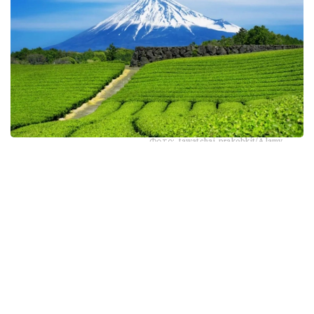
Фото: tawatchai prakobkit/Alamy
اسىرەسە جازعى اپتاپ، جىلى تۇندەر جانە كوكتەمدەگى اۋا
رايىنىڭ قۇبىلمالىلىعى شاي بۇتالارىنا قوسىمشا سالماق ءتۇسىرىپ
وتىر. عالىمدار ماسەلەنى شەشۋ ءۇشىن ىستىققا ءتوزىمدى
سۇرىپتاردى گەنومدىق ادىستەرمەن ىرىكتەۋگە كىرىسكەن، دەپ
حابارلايدى turkystan.kz newscientist.com-عا سىلتەمە
جاساپ.
الايدا الەۋمەتتىك جەلىلەردە تاراعان «تەمپەراتۋرا تاعى 1°C- قا
كوتەرىلسە، ماتچا مۇلدە جوعالادى» دەگەن مالىمدەمەنى عىلىمي