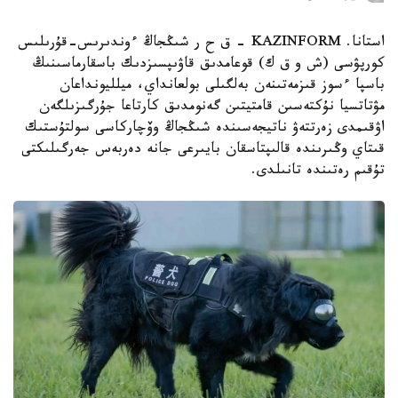
استانا. KAZINFORM – ق ح ر شىڭجاڭ ءوندىرىس-قۇرىلىس
كورپۋسى (ش و ق ك) قوعامدىق قاۋىپسىزدىك باسقارماسىنىڭ
باسپا ءسوز قىزمەتىنەن بەلگىلى بولعانداي، ميلليونداعان
مۋتاتسيا نۇكتەسىن قامتيتىن گەنومدىق كارتاعا جۇرگىزىلگەن
اۋقىمدى زەرتتەۋ ناتيجەسىندە شىڭجاڭ وۆچاركاسى سولتۇستىك
قىتاي وڭىرىندە قالىپتاسقان بايىرعى جانە دەربەس جەرگىلىكتى
تۇقىم رەتىندە تانىلدى.