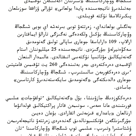
شىڭجاڭ وۆچاركاسىنىڭ «سىرتتان اكەلىنگەن تۇقىمدى
جەتىلدىرۋ ناتيجەسىندە پايدا بولعانى» تۋرالى ۇزاققا سوزىلعان
پىكىرتالاسقا نۇكتە قويىلدى.
بەلگىلى بولعانداي، زەرتتەۋ توبى بىرنەشە اي بويى شىڭجاڭ
وۆچاركاسىنىڭ بۇكىل ولكەدەگى نەگىزگى تارالۋ ايماقتارىن
ارالاپ، 109 داراباسقا جوعارى ساپالى تولىق گەنومدىق
سەكۆەنيرلەۋ جۇرگىزدى. ناتيجەسىندە 25 ميلليوننان استام
گەنەتيكالىق مۋتاتسيا نۇكتەسى انىقتالدى. عالىمدار الىنعان
اۋقىمدى دەرەكتەردى جەر بەتىندەگى 260 يت تۇقىمىن قامتيتىن
ءىرى دەرەكقورمەن سالىستىرىپ، شىڭجاڭ وۆچاركاسىنىڭ
جوعارى دالدىكتەگى «گەنومدىق سايكەستەندىرۋ كارتاسىن»
جاسادى.
دەرەككوزدىڭ جازۋىنشا، بۇل «گەنەتيكالىق ءتولقۇجات» عىلىمي
قورىتىندى عانا ەمەس، سونىمەن قاتار پراكتيكالىق قولدانۋعا
ارنالعان «باعدار» قىزمەتىن اتقارادى. بۇعان دەيىن
جۇرگىزىلگەن فۋنكتسيونالدىق گەندەردى زەرتتەۋ ناتيجەلەرىمەن
ۇشتاستىرا وتىرىپ، عىلىمي توپ شىڭجاڭ وۆچاركاسىنا ءتان