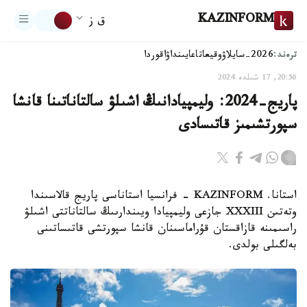
KAZINFORM
ق ز
ترەند:
2026-سايلاۋ
وقيعا
تاعايىنداۋ
اقوردا
20:56, 17 شىلدە 2024
پاريج-2024: وليمپيادانىڭ اشىلۋ سالتاناتىنا قانشا
سپورتشىمىز قاتىسادى
استانا. KAZINFORM - فرانسيا استاناسى پاريج قالاسىندا
وتەتىن XXXIII جازعى وليمپيادا ويىندارىىڭ سالتاناتتى اشىلۋ
راسىمىنە قازاقستان قۇراماسىنان قانشا سپورتشى قاتىساتىنى
بەلگىلى بولدى.