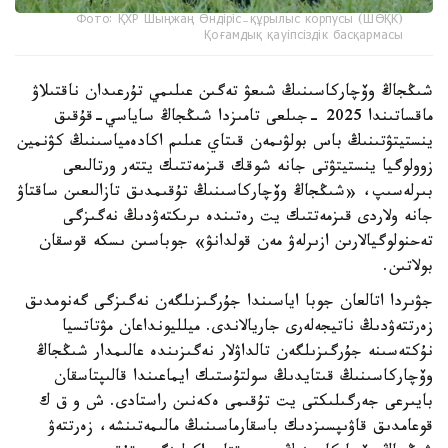
Фото: ҚХР Шыңжаң Өндіріс-құрылыс корпусы (ШӨҚК)
Қоғамдық қауіпсіздік басқармасы
شىڭجاڭ وۆچاركاسىنىڭ شىعۋ تەگىن عىلىمي تۇرعىدان ناقتىلاۋ
ماقساتىندا 2025 -جىلعى تامىزدا شىڭجاڭ ساياسي-قۇقىق
ينستيتۋتىنىڭ باس بولۋىمەن قىتاي عىلىم اكادەمياسىنىڭ كۋنمين
زوولوگيا ينستيتۋتى جانە شوقك قىزمەتتىك يتتەر ورتالىعى
بىرلەسىپ، «شىڭجاڭ وۆچاركاسىنىڭ تۇقىمدىق تازالىعىن ساقتاۋ
جانە ولاردى قىزمەتتىك يت رەتىندە ىرىكتەۋدىڭ نەگىزگى
تەحنولوگيالارىن ازىرلەۋ مەن قولدانۋ» جوباسىن ىسكە قوسقان
بولاتىن.
جۋىردا اتالعان جوبا اياسىندا جۇرگىزىلگەن نەگىزگى گەنومدىق
زەرتتەۋدىڭ ناتيجەلەرى جاريالاندى. ميلليونداعان مۋتاتسيا
نۇكتەسىنە جۇرگىزىلگەن تالداۋلار نەگىزىندە عالىمدار شىڭجاڭ
وۆچاركاسىنىڭ قىتايدىڭ سولتۇستىك ايماعىندا قالىپتاسقان
بايىرعى جەرگىلىكتى يت تۇقىمى ەكەنىن راستادى. ش و ق ك
قوعامدىق قاۋىپسىزدىك باسقارماسىنىڭ مالىمەتىنشە، زەرتتەۋ