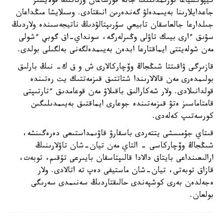
گيپوكسياعا توزىمدىلىك جانە قورشاعان ورتانىڭ قولايسىز
جاعدايلارىنا بەيىمدەلۋ گەندەرىن انىقتادى. وسىلايشا مىڭداعان
جىلدارعا جالعاسقان تابيعي سۇرىپتالۋدىڭ ناتيجەسىندە ولاردىڭ
سۋىق ءارى بيىك تاۋلى وڭىرلەرگە، سونداي-اق گوبي ءشولى
مەن شولەيتتى ايماقتارعا ابدەن بەيىمدەلگەنى بەلگىلى بولدى.
قازىرگى ۋاقىتتا شىڭجاڭ وۆچاركالارى ش و ق ك- نىڭ بارلىق
بولىمدەرى مەن قالالارىندا شتاتتىق قىزمەتتىك يت رەتىندە
قولدانىلادى. ولار شەكارالىق باقىلاۋ مەن قوعامدىق ءتارتىپتى
قامتاماسىز ەتۋ قىزمەتىندە جوعارى ايماقتىق بەيىمدىلىگىن
كورسەتىپ كەلەدى.
قىتاي جۇمىسشى يتتەردى باسقارۋ قاۋىمداستىعى دەرەگىنشە،
شىڭجاڭ وۆچاركاسى - التاي مەن تيان-شان تاۋلارىنىڭ
ارالىعىنداعى بايتاق دالادا قالىپتاسقان بايىرعى تۇقىم، توبەت،
قازاق توبەتى، تيان-شان ماستيفى دەپ تە اتالادى. ولار
ەجەلدەن بەرى كوشپەندى حالىقتاردىڭ سەنىمدى سەرىگى
بولعان.