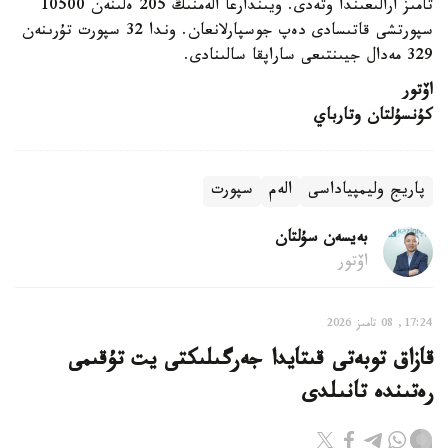
تامىز ارالىعىندا وتەدى. ويىندارعا الەمنىڭ 205 ەلىنەن 10500
سپورتشى قاتىسادى دەپ جوسپارلانعان. وندا 32 سپورت تۇرىنەن
329 مەدال جيىنتىعى ساراپقا سالىنادى.
اۆتور
كۇنسۇلتان وتارباي
پاريج وليمپياداسى
الەم
سپورت
بەيسەن سۇلتان
اۆتور
17:24, 08 تامىز 2026
قازاق توبەتى قىتايدا جەرگىلىكتى يت تۇقىمى
رەتىندە تانىلدى