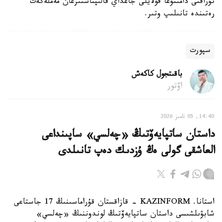
تۇراقتى دامىتۋعا قولايلى جاعداي قالىپتاستىرعان مەملەكەت
رەتىندە تانىلىپ وتىر.
سپورت
باقىتجول كاكەش
اۆتور
14:40, 05 تامىز 2026
داستان ساتپايەۆتىڭ «چەلسي» ساپىنداعى
العاشقى گولى ەڭ ۇزدىك دەپ تانىلدى
استانا. KAZINFORM - قازاقستان قۇراماسىنىڭ 17 جاستاعى
شابۋىلشىسى داستان ساتپايەۆتىڭ لوندوننىڭ «چەلسي»