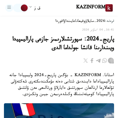
KAZINFORM
ق ز
ترەند:
2026-سايلاۋ
وقيعا
تاعايىنداۋ
اقوردا
16:41, 04 ءساۋىر 2024
پاريج-2024: سپورتشىلارىمىز جازعى پاراليمپيدا
ويىندارىنا قانشا جولداما الدى
استانا. KAZINFORM - بۇگىن پاريج-2024 وليمپيادا جانە
پاراليمپياداعا دايىندىق شتابى دەنە مۇمكىندىكتەرى شەكتەۋلى
تۇلعالارعا ارنالعان سپورتتىق دايارلاۋ ورتالىعى مەن ۇلتتىق
پاراليمپيادا كوميتەتىنىڭ وكىلدەرىمەن جيىن وتكىزدى.