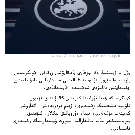
Фото: Спорт және туризм министрлігі
بۇل - ۇيىمنىڭ ەڭ جوعارى باسقارۋشى ورگانى. كونگرەسس
بارىسىندا ەۋروپا فۋتبولىنىڭ الداعى جىلدارداعى دامۋ باعىتىن
ايقىندايتىن ماڭىزدى شەشىمدەر قابىلدانادى.
كونگرەسكە ۋەفا قۇرامىنا كىرەتىن 55 ۇلتتىق فۋتبول
قاۋىمداستىعىنىڭ وكىلدەرى، ۇيىم پرەزيدەنتى، اتقارۋشى
كوميتەت مۇشەلەرى، فيفا، ەۋروپالىق ليگالار، كلۋبتىق
بىرلەستىكتەر جانە حالىقارالىق سپورت ۇيىمدارىنىڭ وكىلدەرى
قاتىسادى.