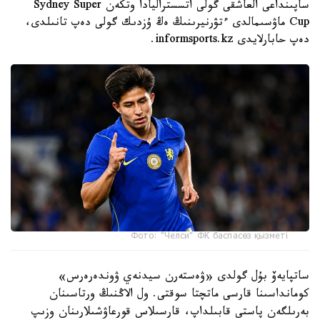
ساپىنداعى العاشقى گولى اتسستراليادا وتكەن Sydney Super
Cup ماۋسىمالدى ءتۋرنيرىنىڭ ەڭ ۇزدىك گولى دەپ تانىلدى،
دەپ حابارلايدى informsports.kz.
Фото: "Челси" ФК баспасөз қызметі
ساتپايەۆ بۇل گولدى «ۋەستەرن سيدنەي ۋوندەرەرس»
كومانداسىنا قارسى ماتچتا سوقتى. ول الاڭنىڭ ورتاسىنان
بەرىلگەن پاستى قابىلداپ، قارسىلاس قورعاۋشىلارىنان وزىپ