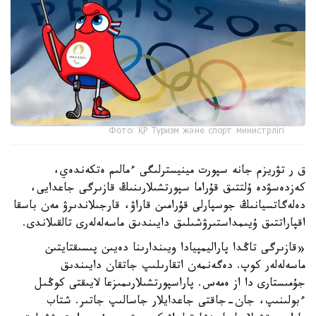
Фото: ҚР Туризм және спорт министрлігі
ق ر تۋريزم جانە سپورت مينيسترلىگى ءمالىم ەتكەندەي،
كەزدەسۋدە ۇلتتىق قۇراما سپورتشىلارىنىڭ قازىرگى جاعدايى،
دەلەگاتسيانىڭ جوسپارلى قۇرامىن قاراۋ، قارجىلاندىرۋ مەن باسقا
اقپاراتتىق ۇيىمداستىرۋشىلىق دايىندىق ماسەلەلەرى تالقىلاندى.
«قازىرگى تاڭدا پاراليمپيادا ويىندارىنا دەيىن پىسىقتايتىن
ماسەلەلەر كوپ. دەگەنمەن اتقارىلىپ جاتقان دايىندىق
جۇمىستارى دا از ەمەس. پاراسپورتشىلارىمىزعا لايىقتى كوڭىل
ءبولىنىپ، جان-جاقتى جاعدايلار جاسالىپ جاتىر. شتاب