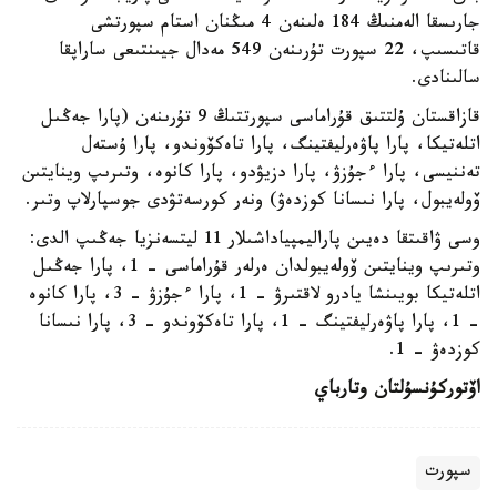
جارىسقا الەمنىڭ 184 ەلىنەن 4 مىڭنان استام سپورتشى
قاتىسىپ، 22 سپورت تۇرىنەن 549 مەدال جيىنتىعى ساراپقا
سالىنادى.
قازاقستان ۇلتتىق قۇراماسى سپورتتىڭ 9 تۇرىنەن (پارا جەڭىل
اتلەتيكا، پارا پاۋەرليفتينگ، پارا تاەكۆوندو، پارا ۇستەل
تەننيسى، پارا ءجۇزۋ، پارا دزيۋدو، پارا كانوە، وتىرىپ وينايتىن
ۆولەيبول، پارا نىسانا كوزدەۋ) ونەر كورسەتۋدى جوسپارلاپ وتىر.
وسى ۋاقىتقا دەيىن پاراليمپياداشىلار 11 ليتسەنزيا جەڭىپ الدى:
وتىرىپ وينايتىن ۆولەيبولدان ەرلەر قۇراماسى – 1، پارا جەڭىل
اتلەتيكا بويىنشا يادرو لاقتىرۋ – 1، پارا ءجۇزۋ – 3، پارا كانوە
– 1، پارا پاۋەرليفتينگ – 1، پارا تاەكۆوندو – 3، پارا نىسانا
كوزدەۋ - 1.
اۆتور
كۇنسۇلتان وتارباي
سپورت