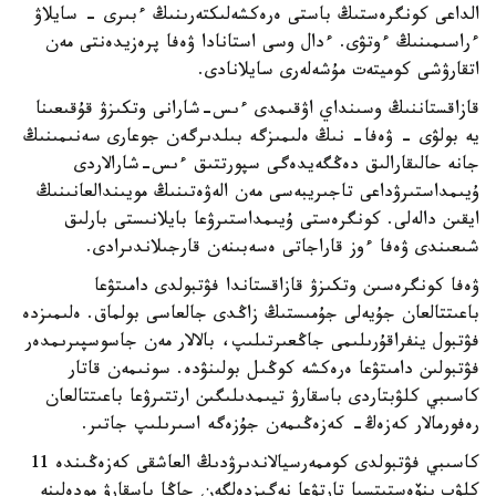
الداعى كونگرەستىڭ باستى ەرەكشەلىكتەرىنىڭ ءبىرى - سايلاۋ
ءراسىمىنىڭ ءوتۋى. ءدال وسى استانادا ۋەفا پرەزيدەنتى مەن
اتقارۋشى كوميتەت مۇشەلەرى سايلانادى.
قازاقستاننىڭ وسىنداي اۋقىمدى ءىس-شارانى وتكىزۋ قۇقىعىنا
يە بولۋى - ۋەفا- نىڭ ەلىمىزگە بىلدىرگەن جوعارى سەنىمىنىڭ
جانە حالىقارالىق دەڭگەيدەگى سپورتتىق ءىس-شارالاردى
ۇيىمداستىرۋداعى تاجىريبەسى مەن الەۋەتىنىڭ مويىندالعانىنىڭ
ايقىن دالەلى. كونگرەستى ۇيىمداستىرۋعا بايلانىستى بارلىق
شىعىندى ۋەفا ءوز قاراجاتى ەسەبىنەن قارجىلاندىرادى.
ۋەفا كونگرەسىن وتكىزۋ قازاقستاندا فۋتبولدى دامىتۋعا
باعىتتالعان جۇيەلى جۇمىستىڭ زاڭدى جالعاسى بولماق. ەلىمىزدە
فۋتبول ينفراقۇرىلىمى جاڭعىرتىلىپ، بالالار مەن جاسوسپىرىمدەر
فۋتبولىن دامىتۋعا ەرەكشە كوڭىل بولىنۋدە. سونىمەن قاتار
كاسىبي كلۋبتاردى باسقارۋ تيىمدىلىگىن ارتتىرۋعا باعىتتالعان
رەفورمالار كەزەڭ- كەزەڭىمەن جۇزەگە اسىرىلىپ جاتىر.
كاسىبي فۋتبولدى كوممەرسيالاندىرۋدىڭ العاشقى كەزەڭىندە 11
كلۋب ينۆەستيتسيا تارتۋعا نەگىزدەلگەن جاڭا باسقارۋ مودەلىنە