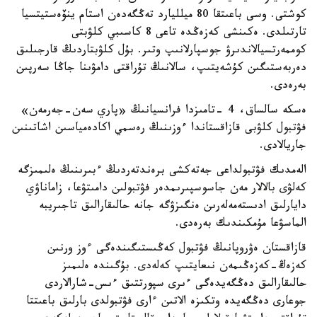
كوشتى. وسى باعىتقا 80 ميلليارد تەڭگەدەن استام ينۆەستيتسيا
تارتىلدى. ەكىنشى كەزەڭدە تاعى 8 كاسىبي كلۋبتى
كوممەرتسيالاندىرۋ جوسپارلانىپ وتىر. بۇل كلۋبتاردىڭ قارجىلىق
دەربەستىگىن كۇشەيتىپ، سالانىڭ تۇراقتى دامۋىنا جاڭا سەرپىن
بەرەدى.
ەسكە سالساق، 4 -تامىزدا فرانسيانىڭ «پاري سەن-جەرمەن»
فۋتبول كلۋبى قازاقستاندا ءوزىنىڭ رەسمي اكادەمياسىن اشاتىنىن
جاريالادى.
الەمدىك فۋتبولداعى جەتەكشى برەندتەردىڭ ءبىرىنىڭ ەلىمىزگە
كەلۋى بالالار مەن جاسوسپىرىمدەر فۋتبولىن دامىتۋعا، زاماناۋي
دايارلىق ادىستەمەلەرىن ەنگىزۋگە جانە حالىقارالىق تاجىريبە
الماسۋعا مۇمكىندىك بەرەدى.
قازاقستان ەۋروپانىڭ فۋتبول كەڭىستىگىندەگى ءوز ورنىن
كەزەڭ-كەزەڭىمەن نىعايتىپ كەلەدى. بۇگىندە ەلىمىز
حالىقارالىق دەڭگەيدەگى ءىرى سپورتتىق ءىس-شارالاردى
جوعارى دەڭگەيدە وتكىزە الاتىن ءارى فۋتبولدى بارلىق باعىتتا