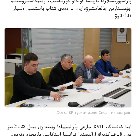
پاراسپورتشىلارعا بارىنشا قولداۋ كورسەتىپ، ۇيىمداستىرۋشىلىق
جۇمىستارىن جالعاستىرۋدا»، - دەدى شتاب باسشىسى ەلسيار
قاناعاتوۆ.
Фото: ҚР туризм және Спорт министрлігі
ايتا كەتسەك، ХVII جازعى پاراليمپيادا ويىندارى بيىل 28-تامىز
بەن 8-قىركۇيەك ارالىعىندا فرانسيا استاناسى پاريجدە وتەدى.