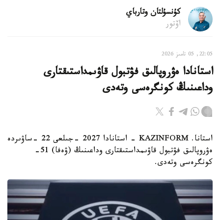
كۇنسۇلتان وتارباي
اۆتور
22:05, 05 تامىز 2026
استانادا ەۋروپالىق فۋتبول قاۋىمداستىقتارى
وداعىنىڭ كونگرەسى وتەدى
استانا. KAZINFORM - استانادا 2027 -جىلعى 22 -ساۋىردە
ەۋروپالىق فۋتبول قاۋىمداستىقتارى وداعىنىڭ (ۋەفا) 51-
كونگرەسى وتەدى.