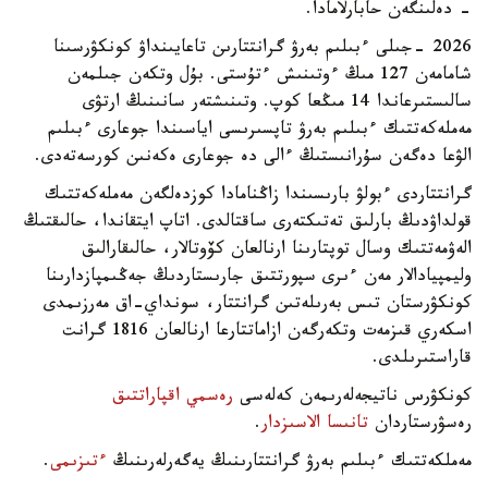
- دەلىنگەن حابارلامادا.
2026 -جىلى ءبىلىم بەرۋ گرانتتارىن تاعايىنداۋ كونكۋرسىنا
شامامەن 127 مىڭ ءوتىنىش ءتۇستى. بۇل وتكەن جىلمەن
سالىستىرعاندا 14 مىڭعا كوپ. وتىنىشتەر سانىنىڭ ارتۋى
مەملەكەتتىك ءبىلىم بەرۋ تاپسىرىسى اياسىندا جوعارى ءبىلىم
الۋعا دەگەن سۇرانىستىڭ ءالى دە جوعارى ەكەنىن كورسەتەدى.
گرانتتاردى ءبولۋ بارىسىندا زاڭنامادا كوزدەلگەن مەملەكەتتىك
قولداۋدىڭ بارلىق تەتىكتەرى ساقتالدى. اتاپ ايتقاندا، حالىقتىڭ
الەۋمەتتىك وسال توپتارىنا ارنالعان كۆوتالار، حالىقارالىق
وليمپيادالار مەن ءىرى سپورتتىق جارىستاردىڭ جەڭىمپازدارىنا
كونكۋرستان تىس بەرىلەتىن گرانتتار، سونداي-اق مەرزىمدى
اسكەري قىزمەت وتكەرگەن ازاماتتارعا ارنالعان 1816 گرانت
قاراستىرىلدى.
كونكۋرس ناتيجەلەرىمەن كەلەسى
رەسمي اقپاراتتىق
رەسۋرستاردان
تانىسا الاسىزدار
.
مەملكەتتىك ءبىلىم بەرۋ گرانتتارىنىڭ يەگەرلەرىنىڭ
ءتىزىمى
.