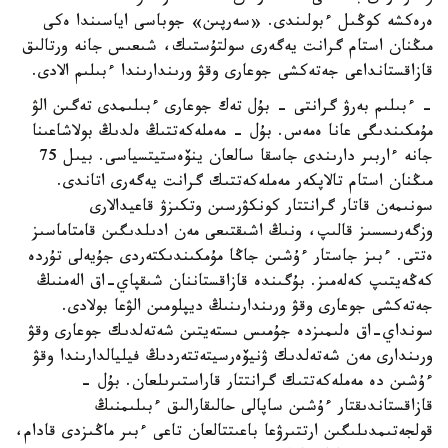
ەرەكشە كوڭىل ءبولىندى. «سەرپىن» جوباسى اياسىندا ەكى
مىڭنان استام گرانت يەگەرى سولتۇستىك، شىعىس جانە ورتالىق
قازاقستانداعى جەتەكشى جوعارى وقۋ ورىندارىندا ءبىلىم الادى.
- ءبىلىم بەرۋ گرانتى - بۇل تەك جوعارى ءبىلىمدى تەگىن الۋ
مۇمكىندىگى عانا ەمەس. بۇل - مەملەكەتتىڭ ەلدىڭ بولاشاعىنا
جانە ءاربىر دارىندى جاسقا سالعان ينۆەستيتسياسى. بيىل 75
مىڭنان استام تالاپكەر مەملەكەتتىك گرانت يەگەرى اتاندى.
سونىمەن قاتار گرانتتار كونكۋرسىن وتكىزۋ قاعيدالارى
وزگەرىسسىز قالىپ، ونىڭ اشىقتىعى مەن ادىلدىگىن قامتاماسىز
ەتتى. ءبىز جاستار ءۇشىن جاڭا مۇمكىندىكتەردى جۇيەلى تۇردە
كەڭەيتىپ كەلەمىز. بۇگىندە قازاقستاننان شىقپاي-اق الەمنىڭ
جەتەكشى جوعارى وقۋ ورىندارىنىڭ ديپلومىن الۋعا بولادى.
سونداي-اق ەلىمىزدە جۇمىس ىستەيتىن شەتەلدىك جوعارى وقۋ
ورىندارى مەن شەتەلدىك ۋنيۆەرسيتەتتەردىڭ فيليالدارىندا وقۋ
ءۇشىن دە مەملەكەتتىك گرانتتار قاراستىرىلعان. بۇل -
قازاقستاندىقتار ءۇشىن ساپالى حالىقارالىق ءبىلىمنىڭ
قولجەتىمدىلىگىن ارتتىرۋعا باعىتتالعان تاعى ءبىر ماڭىزدى قادام،