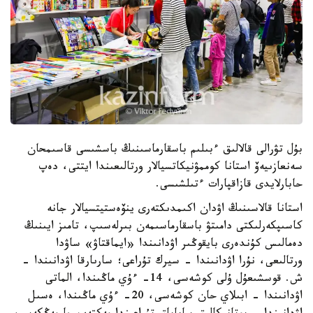
بۇل تۋرالى قالالىق ءبىلىم باسقارماسىنىڭ باسشىسى قاسىمحان
سەنعازىيەۆ استانا كوممۋنيكاتسيالار ورتالىعىندا ايتتى، دەپ
حابارلايدى قازاقپارات ءتىلشىسى.
استانا قالاسىنىڭ اۋدان اكىمدىكتەرى ينۆەستيتسيالار جانە
كاسىپكەرلىكتى دامىتۋ باسقارماسىمەن بىرلەسىپ، تامىز ايىنىڭ
دەمالىس كۇندەرى بايقوڭىر اۋدانىندا «ايماقتاۋ» ساۋدا
ورتالىعى، نۇرا اۋدانىندا - سيرك تۇراعى؛ سارىارقا اۋدانىندا -
ش. قوسشىعۇل ۇلى كوشەسى، 14- ءۇي ماڭىندا، الماتى
اۋدانىندا - ابىلاي حان كوشەسى، 20- ءۇي ماڭىندا، ەسىل