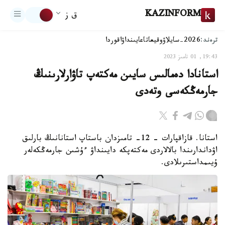
KAZINFORM
ق ز
ترەند:
2026-سايلاۋ
وقيعا
تاعايىنداۋ
اقوردا
19:43, 01 تامىز 2023
استانادا دەمالىس سايىن مەكتەپ تاۋارلارىنىڭ
جارمەڭكەسى وتەدى
استانا. قازاقپارات – 12- تامىزدان باستاپ استانانىڭ بارلىق
اۋداندارىندا بالالاردى مەكتەپكە دايىنداۋ ءۇشىن جارمەڭكەلەر
ۇيىمداستىرىلادى.