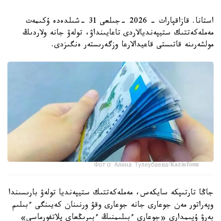
استانا. قازاقپارات - 2026 -جىلعى 31 -شىلدەدە ۇكىمەت
مەملەكەتتىك ستيپەنديالاردى تاعايىنداۋ، تولەۋ جانە ولاردىڭ
مولشەرىنە قاتىستى قاعيدالارعا وزگەرىستەر ەنگىزدى.
Фото: Алина Тулеубаева/Kazinform
جاڭا تارتىپكە سايكەس، مەملەكەتتىك ستيپەنديا تولەۋ بارىسىندا
وپەراتور مەن جوعارى جانە جوعارى وقۋ ورنىنان كەيىنگى ءبىلىم
بەرۋ ۇيىمدارى «جوعارى ءبىلىمنىڭ ءبىرىڭعاي پلاتفورماسى»