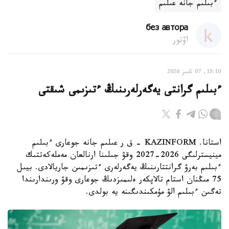
ءبىلىم جانە عىلىم
без автора
اۆتور
15:10, 07 تامىز 2026
ءبىلىم گرانتى يەگەرلەرىنىڭ ءتىزىمى شىقتى
استانا. KAZINFORM - ق ر عىلىم جانە جوعارى ءبىلىم
مينيسترلىگى 2026-2027 وقۋ جىلىنا ارنالعان مەملەكەتتىك
ءبىلىم بەرۋ گرانتتارىنىڭ يەگەرلەرى ءتىزىمىن جاريالادى. بيىل
75 مىڭنان استام تالاپكەر ەلىمىزدىڭ جوعارى وقۋ ورىندارىندا
تەگىن ءبىلىم الۋ مۇمكىندىگىنە يە بولدى.