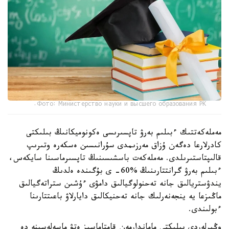
Фото: Министерство науки и высшего образования РК.
مەملەكەتتىك ءبىلىم بەرۋ تاپسىرىسى ەكونوميكانىڭ بىلىكتى
كادرلارعا دەگەن ۇزاق مەرزىمدى سۇرانىسىن ەسكەرە وتىرىپ
قالىپتاستىرىلدى. مەملەكەت باسشىسىنىڭ تاپسىرماسىنا سايكەس،
ءبىلىم بەرۋ گرانتتارىنىڭ %60- ى بۇگىندە ەلدىڭ
يندۋستريالىق جانە تەحنولوگيالىق دامۋى ءۇشىن ستراتەگيالىق
ماڭىزعا يە ينجەنەرلىك جانە تەحنيكالىق دايارلاۋ باعىتتارىنا
ءبولىندى.
وڭىرلەردى بىلىكتى ماماندارمەن قامتاماسىز ەتۋ ماسەلەسىنە دە