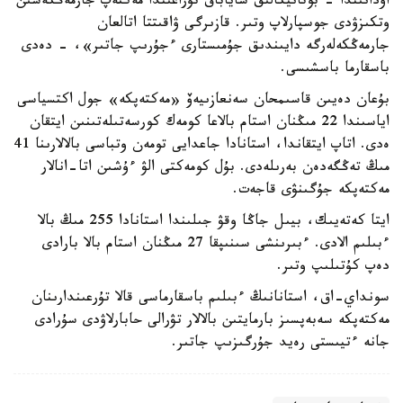
اۋدانىندا - بوتانيكالىق ساياباق تۇراعىندا مەكتەپ جارمەڭكەسىن
وتكىزۋدى جوسپارلاپ وتىر. قازىرگى ۋاقىتتا اتالعان
جارمەڭكەلەرگە دايىندىق جۇمىستارى ءجۇرىپ جاتىر»، - دەدى
باسقارما باسشىسى.
بۇعان دەيىن قاسىمحان سەنعازىيەۆ «مەكتەپكە» جول اكتسياسى
اياسىندا 22 مىڭنان استام بالاعا كومەك كورسەتىلەتىنىن ايتقان
ەدى. اتاپ ايتقاندا، استانادا جاعدايى تومەن وتباسى بالالارىنا 41
مىڭ تەڭگەدەن بەرىلەدى. بۇل كومەكتى الۋ ءۇشىن اتا-انالار
مەكتەپكە جۇگىنۋى قاجەت.
ايتا كەتەيىك، بيىل جاڭا وقۋ جىلىندا استانادا 255 مىڭ بالا
ءبىلىم الادى. ءبىرىنشى سىنىپقا 27 مىڭنان استام بالا بارادى
دەپ كۇتىلىپ وتىر.
سونداي-اق، استانانىڭ ءبىلىم باسقارماسى قالا تۇرعىندارىنان
مەكتەپكە سەبەپسىز بارمايتىن بالالار تۋرالى حابارلاۋدى سۇرادى
جانە ءتيىستى رەيد جۇرگىزىپ جاتىر.