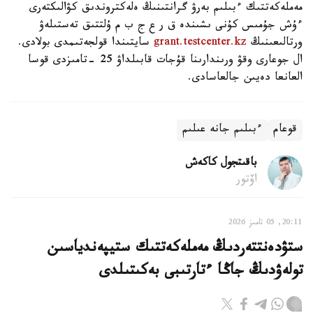
مەملەكەتتىك ءبىلىم بەرۋ گرانتىنىڭ ەلەكتروندىق كۋالىكتەرى
ءۇش جۇمىس كۇنى ىشىندە ق ر ع ج ب م ۇلتتىق تەستىلەۋ
ورتالىعىنىڭ
grant.testcenter.kz
سايتىندا قولجەتىمدى بولادى.
ال جوعارى وقۋ ورىندارىنا قۇجات قابىلداۋ 25 -تامىزدى قوسا
العانعا دەيىن جالعاسادى.
قوعام
ءبىلىم جانە عىلىم
باقىتجول كاكەش
اۆتور
20:11, 05 تامىز 2026
ستۋدەنتتەردىڭ مەملەكەتتىك ستيپەندياسىن
تولەۋدىڭ جاڭا ءتارتىبى بەكىتىلدى