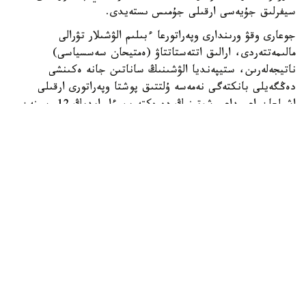
سيفرلىق جۇيەسى ارقىلى جۇمىس ىستەيدى.
جوعارى وقۋ ورىندارى وپەراتورعا ءبىلىم الۋشىلار تۋرالى
مالىمەتتەردى، ارالىق اتتەستاتتاۋ (ەمتيحان سەسسياسى)
ناتيجەلەرىن، ستيپەنديا الۋشىنىڭ ساناتىن جانە ەكىنشى
دەڭگەيلى بانكتەگى نەمەسە ۇلتتىق پوشتا وپەراتورى ارقىلى
اشىلعان اعىمداعى شوتىنىڭ دەرەكتەرىن ءار ايدىڭ 12-سىنەن
كەشىكتىرمەي جىبەرۋى ءتيىس.
ەگەر ايدىڭ 12- ءسى دەمالىس كۇنىنە سايكەس كەلسە، قۇجات
تاپسىرۋ مەرزىمى ودان كەيىنگى العاشقى جۇمىس كۇنىنە
اۋىستىرىلادى.
وپەراتور جوعارى وقۋ ورىندارىنان كەلىپ تۇسكەن مالىمەتتەردى
بەس جۇمىس كۇنى ىشىندە قاراپ، عىلىم جانە جوعارى ءبىلىم
سالاسىنداعى ۋاكىلەتتى ورگانعا جانە ءتيىستى سالانىڭ وزگە دە
ۋاكىلەتتى ورگاندارىنا قارجىلاندىرۋعا ءوتىنىم جىبەرەدى.
ءوز كەزەگىندە، ۋاكىلەتتى ورگاندار ءوتىنىم تۇسكەن كۇننەن
باستاپ ءۇش جۇمىس كۇنى ىشىندە ستيپەنديا الۋشىلاردىڭ