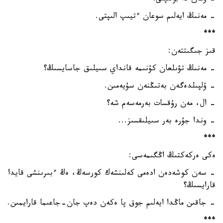
- مەنىڭ ايەلىم سوعان ءتيىپ الىپتى.
***
قىز جىگىتتەن:
- مەنىڭ تۋىلعان كۇنىمە قانداي سىيلىق جاسايسىڭ؟
- ۇلپىلدەگەن بەتىڭنەن سۇيەمىن.
- ال، مەن رۇقسات بەرمەسەم شە؟
- وندا جۇرە بەر سىيلىقسىز...
***
ەكى ەركەكتىڭ اڭگىمەسى:
- سەن كوشەدەن ادەمى كەلىنشەك كورسەڭ، ەڭ ءبىرىنشى قايدا
قارايسىڭ؟
- جاقىن ماڭدا ايەلىم جوق پا ەكەن دەپ جان-جاعىما قارايمىن.
***