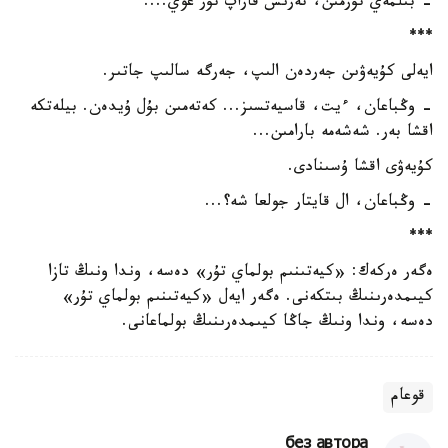
- بىلمەي تۇرمىن، تەرىس قاراپ تۇر عوي....
***
ايەلى كۇيەۋىن جەردەن الىپ، جەرگە سالىپ جاتىر.
- وڭباعان، ءيت، قاسيەتسىز... كەتەمىن بۇل ۇيدەن. بيلەتكە
اقشا بەر. شەشەمە بارامىن...
كۇيەۋى اقشا ۇسىنادى.
- وڭباعان، ال قايتار جولعا شە؟...
***
ەگەر ەركەك: «كيەتىنىم بولماي تۇر» دەسە، وندا ونىڭ تازا
كيىمدەرىنىڭ بىتكەنى. ەگەر ايەل «كيەتىنىم بولماي تۇر»
دەسە، وندا ونىڭ جاڭا كيىمدەرىنىڭ بولماعانى.
قوعام
без автора