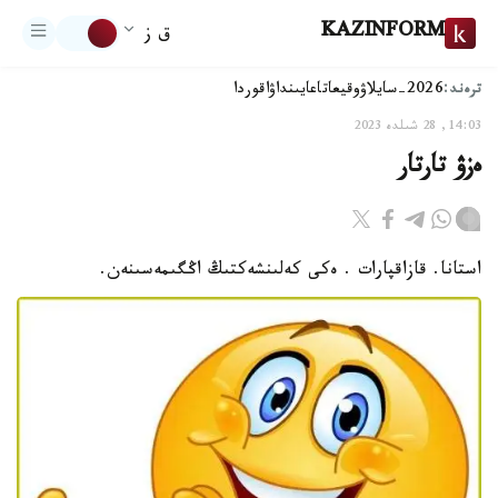
KAZINFORM
ق ز
ترەند:
2026-سايلاۋ
وقيعا
تاعايىنداۋ
اقوردا
14:03, 28 شىلدە 2023
ەزۋ تارتار
استانا. قازاقپارات . ەكى كەلىنشەكتىڭ اڭگىمەسىنەن.