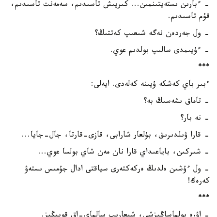
- ءبارىن ىستەيتىنمىن... كىرپىش تاسىدىم، سەمەنت تاسىدىم،
قۇم تاسىدىم.
- ول جەردەن نەگە شىعىپ كەتتىڭ؟
- ءۇيىمدى سالىپ بولدىم عوي.
***
ءبىر باي كەشكە ۇيىنە كەلەدى. ايەلى:
- تاماق ىشەسىڭ بە؟
- نە بار؟
- قارا ۋىلدىرىق، بۇلعار شارابى، قازى-قارتا، جال-جايا...
- شىركىن، باياعىداي قارا نان مەن شاي بولسا عوي...
- ول ءۇشىن ەلدىڭ ەركەكتەرى سياقتى ادال جۇمىس ىستەۋ
كەرەك!
***
- اۋرە بولماساڭىزشى، شىعارىپ سالماي-اق قويىڭىز.