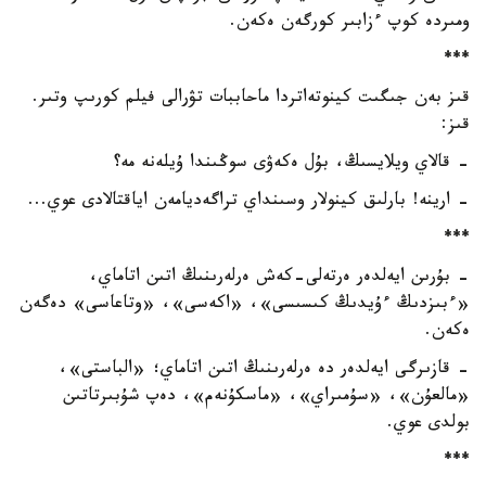
ومىردە كوپ ءزابىر كورگەن ەكەن.
***
قىز بەن جىگىت كينوتەاتردا ماحاببات تۋرالى فيلم كورىپ وتىر.
قىز:
- قالاي ويلايسىڭ، بۇل ەكەۋى سوڭىندا ۇيلەنە مە؟
- ارينە! بارلىق كينولار وسىنداي تراگەديامەن اياقتالادى عوي...
***
- بۇرىن ايەلدەر ەرتەلى-كەش ەرلەرىنىڭ اتىن اتاماي،
«ءبىزدىڭ ءۇيدىڭ كىسىسى»، «اكەسى»، «وتاعاسى» دەگەن
ەكەن.
- قازىرگى ايەلدەر دە ەرلەرىنىڭ اتىن اتاماي؛ «الباستى»،
«مالعۇن»، «سۇمىراي»، «ماسكۇنەم»، دەپ شۇبىرتاتىن
بولدى عوي.
***