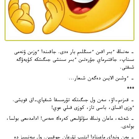
- مەنىڭ ءبىر اقىن ءسىڭلىم بار ەدى. جاقىندا ءوزىن ۇنەمى
سىناپ، جاقتىرماي جۇرەتىن ءبىر سىنشى جىگىتكە كۇيەۋگە
شىقتى.
- ءوشىن الايىن دەگەن شىعار...
***
- قىزىم-اۋ، سەن ول جىگىتكە تۇرمىسقا شىقپاي-اق قويشى.
ءوزى اقساق، باسى تاز، كوزى قىلي عوي!
- شەشە، ماعان ونىڭ سۇلۋلىعى كەرەك ەمەس! ادامدىعى بولسا،
بولدى.
- مەن ونداي ماعىنادا ايتىپ تۇرعان جوقپىن. ول سەنسىز دە