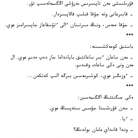
قۇرىلىسشى مەن تاپسىرىس بەرۋشى اڭگىمەلەسىپ تۇر.
- قابىرعانى وتە جۇقا قىلىپ قالاپسىزدار.
- جۇقا ەمەس، ونىڭ سىرتىنان ءالى ءتۇسقاعاز جاپسىرامىز عوي.
***
باستىق كومەكشىسىنە:
- مەن ساعان ءبىر ساعاتتىق بايانداما جاز دەپ ەدىم عوي. ال
مەن ونى ەكى ساعات وقىدىم.
- ءوزىڭىز عوي، كوشىرمەسىن بىرگە الىپ كەتكەن...
***
ەكى جىگىتتىڭ اڭگىمەسىن:
- سەن قۇرىلىستا جۇمىس ىستەپسىڭ عوي.
- ءيا.
- وندا قانداي مامان بولدىڭ؟