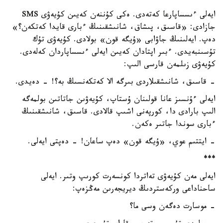
ايەلى ءىسساپارعا كەتەدى. ەكى كۇننەن كەيىن كۇيەۋى SMS
جازادى: «قاسىق، پىشاق، شانىشقىنىڭ ءبارى قايدا كەتكەن؟»
دەپ. ايەلىنىڭ جاۋابى «ۇيگە قون» بولادى. كۇيەۋى تۇك
تۇسىنبەيدى. ءبىر اپتادان كەيىن ايەلى ءىسساپاردان كەلەدى.
كۇيەۋى زىلمەن قارسى الىپ:
- قاسىق، شانىشقىلاردى بىرگە الا كەتكەنسىڭ بە؟! - دەيدى.
ايەلى ءۇنسىز عانا قولىنان ۇستاپ، كۇيەۋىن جاتاتىن بولمەگە
الىپ بارادى دا، كورپەنى اشىپ قالادى. قاسىق، شانىشقىنىڭ
ءبارى سوندا جاتىر ەكەن.
- ايتتىم عوي، «ۇيگە قون» دەپ ساعان! - دەپتى ايەلى.
***
ايەلى مەن كۇيەۋى تەاتردا كونسەرت كورىپ وتىر. ايەلى
ساحناداعى وركەستردىڭ ديريجەرىن مەڭزەپ:
- موسارت دەگەن وسى ما؟