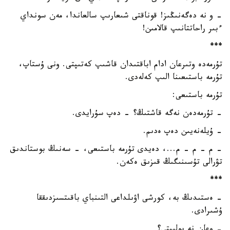
- و نە دەگەنىڭىز! قوناقتى شىعارىپ سالعاندا، مەن سونداي
ءبىر راحاتتانىپ قالامىن!
***
تۇرمەدە وتىرعان ادام اباقتىدان قاشىپ كەتىپتى. ونى ۇستاپ،
تۇرمە باستىعىنا الىپ كەلەدى.
تۇرمە باستىعى:
- تۇرمەدەن نەگە قاشتىڭ؟ - دەپ سۇرايدى.
- ۇيلەنەيىن دەپ ەدىم.
- م - م - م...، دەيدى تۇرمە باستىعى، - سەنىڭ بوستاندىق
تۋرالى تۇسىنىگىڭ قىزىق ەكەن.
***
- ەستىدىڭ بە، كورشى اۋىلداعى التىنباي باقىتسىزدىققا
ۇشىرادى.
- وعان نە بولىپتى؟