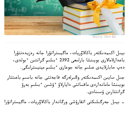
Фото: Gov.kz
بيىل اكىمدىكتەر باكالاۆريات، ماگيستراتۋرا جانە رەزيدەنتۋرا
باعدارلامالارى بويىنشا بارلىعى 2392 ءبىلىم گرانتىن ءبولدى،
دەپ حابارلايدى عىلىم جانە جوعارى ءبىلىم مينيسترلىگى.
جىل سايىن اكىمدىكتەر وڭىرلەرگە قاجەتتى جانە باسىم باعىتتار
بويىنشا مامانداردى ماقساتتى دايارلاۋ ءۇشىن ءبىلىم بەرۋ
گرانتتارىن ۇسىنادى.
- بيىل جەرگىلىكتى اتقارۋشى ورگاندار باكالاۆريات، ماگيستراتۋرا
جانە رەزيدەنتۋرا باعدارلامالارى بويىنشا وقۋعا 2392 ءبىلىم بەرۋ
گرانتىن ءبولدى،-دەلىنگەن مينيسترلىك حابارلاماسىندا.
ەڭ كوپ گرانت استانا قالاسىندا قاراستىرىلعان - 303.