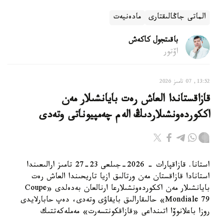
الماتى جاڭالىقتارى
مادەنيەت
باقىتجول كاكەش
اۆتور
13:52, 07 تامىز 2026
قازاقستاندا العاش رەت بايانشىلار مەن
اككوردەونشىلاردىڭ الەم چەمپيوناتى وتەدى
استانا. قازاقپارات - 2026-جىلعى 23-27 تامىز ارالىعىندا
استانادا قازاقستان مەن ورتالىق ازيا تاريحىندا العاش رەت
بايانشىلار مەن اككوردەونشىلارعا ارنالعان بەدەلدى «Coupe
Mondiale 79» حالىقارالىق بايقاۋى وتەدى، دەپ حابارلايدى
روزا باعلانوۆا اتىنداعى «قازاقكونتسەرت» مەملەكەتتىك