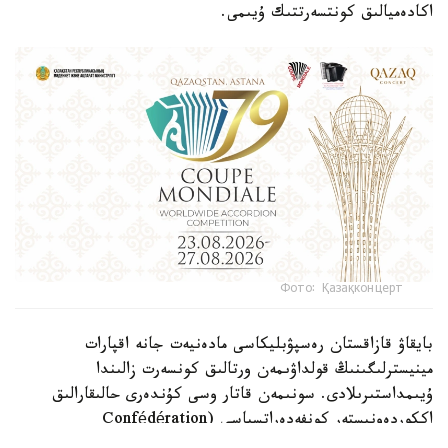
اكادەميالىق كونتسەرتتىك ۇيىمى.
Фото: Қазақконцерт
بايقاۋ قازاقستان رەسپۋبليكاسى مادەنيەت جانە اقپارات
مينيسترلىگىنىڭ قولداۋىمەن ورتالىق كونسەرت زالىندا
ۇيىمداستىرىلادى. سونىمەن قاتار وسى كۇندەرى حالىقارالىق
اككوردەونيستەر كونفەدەراتسياسى (Confédération
Internationale des Accordéonistes, CIA) دەلەگاتتارىنىڭ