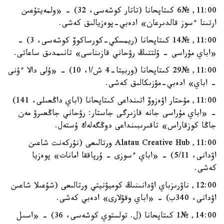
11:00, №6 كىتاپحانا (تاتار كوشەسى، 32) - «ولمەيتۇعىن
ارتىنا ءسوز قالدىرعان» ادەبي-پوەزيالىق كەشى.
11:00, №14 كىتاپحانا (ريمسكي-كورساكوۆ كوشەسى، 3) -
«اباي مۇراسى - ۇلتتىڭ رۋحاني قازىناسى» تانىمدىق ساعاتى.
11:00, №29 كىتاپحانا (وربيتا-4 ش/ا، 10) - «ۇلى دالا ءۇنى
- اباي» ادەبي-مۋزىكالىق كەشى.
11:00, مۇحتار اۋەزوۆ اتىنداعى كىتاپحانا (اباي داڭعىلى، 141)
- «اباي مۇراسى جانە قازىرگى جاستار: رۋحاني جاڭعىرۋ مەن
جاڭا كوزقاراس» تاقىرىبىنداعى دوڭگەلەك ۇستەل.
11:00, Alatau Creative Hub ورتالىعى (نۇركەنت شاعىن
اۋدانى، 5/11) - «اباي ءسوزى - ۇرپاققا امانات» پوەزيا
كەشى.
12:00, ناۋرىزباي اۋدانىنىڭ كوميۋنيتي ورتالىعى (شۇعىلا شاعىن
اۋدانى، 340ب) - «اباي وقۋلارى» ادەبي كەشى.
14:00, №1 كىتاپحانا (ل. تولستوي كوشەسى، 36) - «اسىل