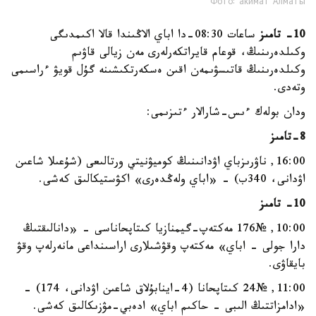
Фото: акимат Алматы
10- تامىز
ساعات 08:30-دا اباي الاڭىندا قالا اكىمدىگى
وكىلدەرىنىڭ، قوعام قايراتكەرلەرى مەن زيالى قاۋىم
وكىلدەرىنىڭ قاتىسۋىمەن اقىن ەسكەرتكىشىنە گۇل قويۋ ءراسىمى
وتەدى.
ودان بولەك ءىس-شارالار ءتىزىمى:
8-تامىز
16:00, ناۋرىزباي اۋدانىنىڭ كوميۋنيتي ورتالىعى (شۇعىلا شاعىن
اۋدانى، 340ب) - «اباي ولەڭدەرى» اكۋستيكالىق كەشى.
10- تامىز
10:00, №176 مەكتەپ-گيمنازيا كىتاپحاناسى - «دانالىقتىڭ
دارا جولى - اباي» مەكتەپ وقۋشىلارى اراسىنداعى مانەرلەپ وقۋ
بايقاۋى.
11:00, №24 كىتاپحانا (4-اينابۇلاق شاعىن اۋدانى، 174) -
«ادامزاتتىڭ الىبى - حاكىم اباي» ادەبي-مۋزىكالىق كەشى.