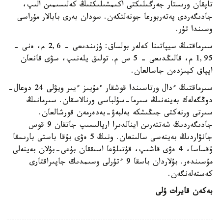
تاپقان ورىستار جەرگىلىكتى اكىمشىلىكتىڭ كەلىسىمىن الىپ،
جادىگەردى پەتەربورعا جونەلتكەن. سودان بەرى بابالار مۇراسى
وسىندا تۇر.
سىرماقتىڭ سيپاتىنا كەلەر بولساق: ۇزىندىعى - 2,6 م، ەنى -
1,95 م، قالىڭدىعى - 5 س م. تولىق يلەنىپ، سۋى قانعان
اپپاق كيىزدەن جاسالعان.
سىرماقتىڭ ءدال ورتاسىندا قوشقار ءمۇيىز ءيىر ويۋلى 24 دوعال-
دوڭگەلەك بەينەنىڭ سىرما-سۇلباسى ورنالاسقان. سىرمانىڭ
سىرتى ورنەكتى جىڭىشكە بەلبەۋ-بەدەرمەن قورشالعان.
جادىگەردىڭ شەتتەرىن اينالدىرا ارپالىسىپ جاتقان 9 قوس
جانۋاردىڭ بەينەسى سالىنعان. ونىڭ 5 ەۋى بۇقا باستى بارىسقا
ۇقساسا، 4 ەۋى قاشىپ، قۇتىلۋعا اسىققان بۇعى-بۇلان بەينەلى
مۇسىندەر. بۇلاردان باسقا 9 ءتۇرلى وسىمدىك جاپىراقتارى
كەستەلەنگەن.
بەكەن قايرات ۇلى