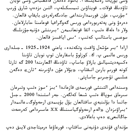
ۇلتى بۋريات رەسەيلىك ا. باللود دەگەن قاڭعىباس وسى نويان
تاۋدىڭ قولات- قويناۋىن تىمىسكىلەپ، التىن ىزدەپ شارق ۇرىپ
ءجۇرىپ، عۇن قورىمدارىنداعى جادىگەرلەردى بايقاپ قالعان.
دەرەۋ ونى پەتەربورداعى ورىس گەوگرافيا قوعامىنا حابارلاعان.
ولار دا ەلەڭ ەتىپ، اتقا قونعانىمەن ءبىرىنشى دۇنيەجۇزىلىك
سوعىس باستالىپ كەتىپ، ءىس اياقسىز قالعان.
ارادا ءبىر مۇشەل ۋاقىت وتكەندە، ياعني 1924-1925 -جىلدارى
ورىس عالىمى پ. ك. كوزلوۆ باسقارعان توپ نويان تاۋىنا
ەكسپەديتسيالىق بارلاۋ جاساپ، تاۋدىڭ اڭعارىندا 200 گە تارتا
كونە قورىم بارىن انىقتاپ، «بۇلار عۇن داۋىرىنە ءتان» دەگەن
عىلىمي تۇجىرىم جاساپتى.
وسىنداعى التىنشى قورىمدى قازعاندا ءبىز ءسوز ەتىپ وتىرعان
سىرماق سوپاڭ ەتىپ شىعا كەلگەن. جەر استىندا 2000 -جىل
جاتسا دا بۇلىنبەي ساقتالعان بۇل بۇيىمدى ارحەولوگ-عالىمدار
ءبىراۋىزدان «الەم ارحەولوگياسىنىڭ ⅩⅩ عاسىرداعى كەرەمەت
جاڭالىعى» دەپ باعالادى.
مۇنداي قۇندى دۇنيەنى ساقتاپ، قورعاۋعا ەرميتاجدى لايىق دەپ