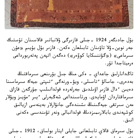
بۇل جادىگەر 1924 -جىلى قازىرگى ۇلانباتىر قالاسىنان تۇستىك
جەر نوين-ۋلا تاۋىنان تابىلعان ەكەن. قازىر بۇل بۇيىم «عۇن
سىرماعى» («گۋننسكايا كوۆەر») دەگەن اتپەن پەتەربورداعى
ەرميتاجدا تۇر.
تاڭدانارلىق جاعداي - ەكى مىڭ جىل بۇرىنعى سىرماقتىڭ
بەدەرى، جاسالۋ ءتاسىلى، ويۋ-ورنەگى ءتىپتى جيەك سىرماسىنا
دەيىن ءدال قازىر اۋىلدىق جەرلەردە قولدانىلىپ جۇرگەن قازاق
سىرماقتاردان اۋمايدى. ورتاسىنداعى شەڭبەرلى ءيىر ءمۇيىز ويۋلار
مەن سىرتقى جيەگىنىڭ ىشىندەگى جانۋارلار بەينەسى ازيالىق
كوشپەندى بابالارىمىزدىڭ قولدانبالى ونەر تۋىندىسى ەكەنى
انىق.
بۇل سىرماق قالاي تابىلعانى جايلى ايتار بولساق، 1912 -جىلى