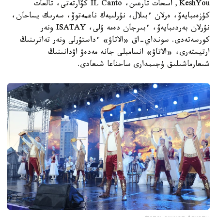
KeshYou, اسحات تارعىن، IL Canto كۆارتەتى، تالعات
كۇزەمبايەۆ، ەرلان ءبىلال، نۇرلىبەك ناعمەتوۆ، سەرىك يساحان،
نۇرلان بەردىبايەۆ، ءبىرجان دەمە ۇلى، ISATAY ونەر
كورسەتەدى. سونداي-اق «الاتاۋ» ءداستۇرلى ونەر تەاترىنىڭ
ارتيستەرى، «الاتاۋ» انسامبلى جانە مەدەۋ اۋدانىنىڭ
شىعارماشىلىق ۇجىمدارى ساحناعا شىعادى.