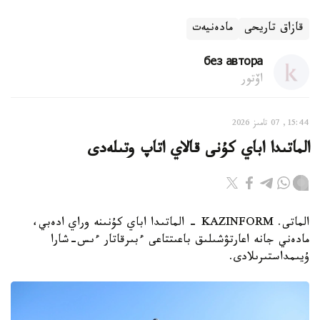
قازاق تاريحى
مادەنيەت
без автора
اۆتور
15:44, 07 تامىز 2026
الماتىدا اباي كۇنى قالاي اتاپ وتىلەدى
الماتى. KAZINFORM - الماتىدا اباي كۇنىنە وراي ادەبي،
مادەني جانە اعارتۋشىلىق باعىتتاعى ءبىرقاتار ءىس-شارا
ۇيىمداستىرىلادى.