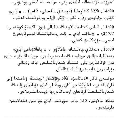
ءسوزدى ىزدەسەڭ، ابايدى وقى، ەرىنبە…» ادەبي پوديۋمى.
14:00, №32 كىتاپحانا (دوستىق داڭعىلى، 42ب) - «اباي»
كۇنى. «ابايدى وقى، تانى، ۇلگى ال!» پورترەتتىك كەشى.
14:00, الماتى كىتاپحانالارىنىڭ فيليالى (روزىباكييەۆ كوشەسى،
247/7) - «حاكىم اباي - ۇلت رۋحانياتىنىڭ تەمىرقازىعى»
ادەبي- مۋزىكالىق كەشى.
16:00, ەسەنتاي وزەنىنىڭ جاعالاۋى - «جاعالاۋداعى اباي»
ينستاللياتسيالىق جوباسىنىڭ تانىستىرىلىمى. جوبا قالا تۇرعىندارى
مەن قوناقتارىن ۇلى اقىننىڭ شىعارماشىلىعى جانە رۋحاني
مۇراسىمەن تانىستىرۋعا باعىتتالعان.
سونىمەن قاتار 10-تامىزدا №6 وقۋشىلار ءۇيىنىڭ اۋماعىندا ۇلى
قازاق اقىنى، اعارتۋشىسى ءارى ويشىلى اباي قۇنانباي ۇلىنىڭ
شىعارماشىلىعىنا ارنالعان ارت-گالەرەيا ۇيىمداستىرىلادى.
ەسكە سالايىق، 150 جاس سۋرەتشى اباي مۇراسىن قىلقالاممەن
دارىپتەدى.