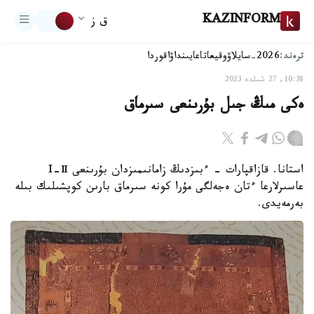
KAZINFORM
ق ز
ترەند:
2026-سايلاۋ
وقيعا
تاعايىنداۋ
اقوردا
10:38, 27 شىلدە 2023
ەكى مىڭ جىل بۇرىنعى سىرماق
استانا. قازاقپارات - ءبىزدىڭ زامانىمىزدان بۇرىنعى I-Ⅱ
عاسىرلارعا ءتان ەجەلگى مۇرا كونە سىرماق بارىن كوپشىلىك بىلە
بەرمەيدى.