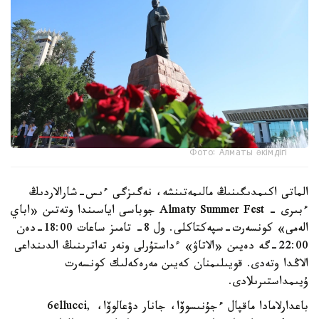
Фото: Алматы әкімдігі
الماتى اكىمدىگىنىڭ مالىمەتىنشە، نەگىزگى ءىس-شارالاردىڭ
ءبىرى - Almaty Summer Fest جوباسى اياسىندا وتەتىن «اباي
الەمى» كونسەرت-سپەكتاكلى. ول 8- تامىز ساعات 18:00-دەن
22:00-گە دەيىن «الاتاۋ» ءداستۇرلى ونەر تەاترىنىڭ الدىنداعى
الاڭدا وتەدى. قويىلىمنان كەيىن مەرەكەلىك كونسەرت
ۇيىمداستىرىلادى.
باعدارلامادا ماقپال ءجۇنىسوۆا، جانار دۋعالوۆا، 6ellucci,