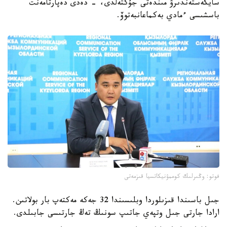
سايكەستەندىرۋ مىندەتى جۇكتەلدى، - دەدى دەپارتامەنت
باسشىسى ءمادي بەكماعانبەتوۆ.
فوتو: وڭىرلىك كوممۋنيكاتسيا قىزمەتى
جىل باسىندا قىزىلوردا وبلىسىندا 32 جەكە مەكتەپ بار بولاتىن.
ارادا جارتى جىل وتپەي جاتىپ سونىڭ تەڭ جارتىسى جابىلدى.