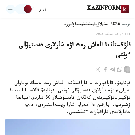
KAZINFORM
ق ز
ترەند:
2026-سايلاۋ
وقيعا
تاعايىنداۋ
اقوردا
21:41, 25 شىلدە 2023
قازاقستاندا العاش رەت اۋە شارلارى فەستيۆالى
ءوتتى
قونايەۆ. قازاقپارات - قازاقستاندا العاش رەت «مىڭ بوياۋلى
اسپان» اۋە شارلارى فەستيۆالى ءوتتى. قونايەۆ قالاسىنا الەمنىڭ
تۇكپىر-تۇكپىرىنەن كەلگەن قاتىسۋشىلار 30 شاردى اسپانعا
ۇشىرىپ، جارقىن دا اسەرلى شارا ۇيىمداستىردى، دەپ
حابارلايدى قازاقپارات ءتىلشىسى.