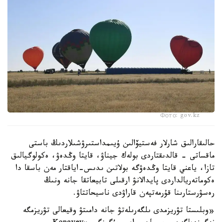
Фото: gov.kz
حالىقارالىق شارلار فەستيۆالىن ۇيىمداستىرۋشىلاردىڭ باستى
ماقساتى - قالدىقتاردى بولەك جيناۋ، قايتا وڭدەۋ، ەكولوگيالىق
تازا، ياعني قايتا وڭدەۋگە بولاتىن ىدىس-اياقتار مەن باسقا دا
ەكوماتەريالداردى پايدالانۋ ارقىلى تابيعاتقا جانە ونىڭ
رەسۋرستارىنا قۇرمەتپەن قاراۋدى ناسيحاتتاۋ.
«وبلىستا تۋريزمدى ىلگەرىلەتۋ جانە دامىتۋ وقيعالى تۋريزمگە