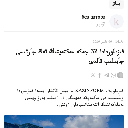
ايماق
без автора
اۆتور
14:56, 06 تامىز 2026
قىزىلوردادا 32 جەكە مەكتەپتىڭ تەڭ جارتىسى
جابىلىپ قالدى
قىزىلوردا. KAZINFORM - بيىل قاڭتار ايىندا قىزىلوردا
وبلىسىنداعى مەكتەپكە دەيىنگى 13 ءبىلىم بەرۋ ۇيىمى
مەملەكەتتىك اتتەستاتسيادان ءوتتى.