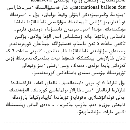
نەگىزدەلگەن. وسىعان وراي، بۇگىنگى «Konayev
international balloon fest» شار فەستيۆالىنىڭ ءىس-شاراسى
ءبىزدىڭ وڭىرىمىزدەگى ايتۋلى وقيعا بولماق، بۇل - ءبىزدىڭ
قوناقتارىمىز ءۇشىن تابيعاتتىڭ سۇلۋلىعىن تاماشالاۋعا تاماشا
مۇمكىندىك. مۇندا ءبىر-بىرىمەن تانىسۋعا، دوستىق قارىم-
قاتىناس ورناتۋعا جانە ۇمىتىلماس اسەر الۋعا بولادى. بۇگىن
تاڭعى ساعات 5 تەن باستاپ فەستيۆالگە جينالعان كورەرمەندەر
وسىنداي سۇلۋلىقتى تاماشالاۋعا شابىتتاندى، ءتىپتى ساعات 7 گە
تامان شارلارمەن بيىكتىككە شىعۋعا نيەت بىلدىرگەندەردىڭ ۇزىن
كەزەگى پايدا بولدى. دەمەك، وسى ارقىلى ءبىز وقيعالى
تۋريزمنىڭ جۇمىس ىستەي باستاعانىن كورسەتەمىز.
بۇل شاراعا 6 اي بويى دايىندالدىق، تالداي كەلە، قازاقستاندا
شارلارعا ارنالعان ءىس-شارالار بولماعانىن كوردىك. الەۋمەتتىك
جەلى قولدانۋشىلارى «قونايەۆ تۇرعاندا كاپپادوكياعا بارۋدىڭ
قاجەتى جوق» دەپ جازىپ جاتىر»، - دەدى الماتى وبلىسىنىڭ
اكىمى مارات سۇلتانعازيەۆ.