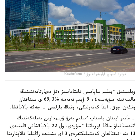
فوتو: اعىباي اياپبەرگەنوۆ / Kazinform
وبلىستىق ءبىلىم ساپاسىن قامتاماسىز ەتۋ دەپارتامەنتىنىڭ
مالىمەتىنە سۇيەنسەك، 9 ۇيىم نەمەسە %69,3 ى سىناقتان
وتكەن جوق. ايتا كەتەرلىگى، ونىڭ بارلىعى - جەكە بالاباقشا.
- مامىر ايىنان باستاپ ءبىلىم بەرۋ ۇيىمدارىن مەملەكەتتىك
اتتەستاتتاۋ جاڭا فورماتتا ءجۇردى. ول 22 بالاباقشانى قامتىدى.
13 ىنە انىقتالعان كەمشىلىكتەردى 3 اي ىشىندە زاڭناما تالاپتارىنا