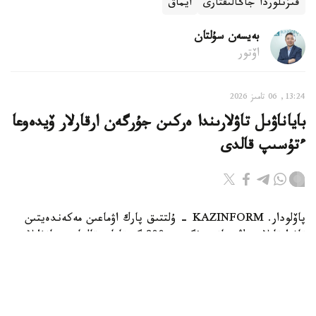
قىزىلوردا جاڭالىقتارى
ايماق
بەيسەن سۇلتان
اۆتور
13:24, 06 تامىز 2026
باياناۋىل تاۋلارىندا ەركىن جۇرگەن ارقارلار ۆيدەوعا
ءتۇسىپ قالدى
پاۆلودار. KAZINFORM - ۇلتتىق پارك اۋماعىن مەكەندەيتىن
تاۋ ارقارلارىنىڭ سانى بۇگىندە 800 گە تاياپ قالعان. جانۋارلار
قازاقستاننىڭ قىزىل كىتابىنا ەنگىزىلگەن.