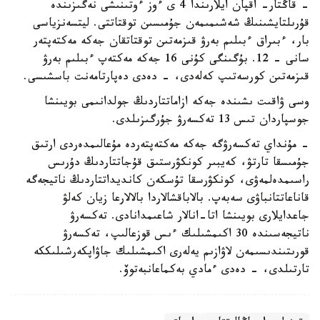
- قاڭتار- اقپان ايلارىندا 4 ى ءوز ءوتىنىشى نەگىزىندە
قۇرىلتايشىنىڭ شەشىمىمەن جۇمىسىن توقتاتتى. ليتسەنزياسى
بار، ءبىراق ءبىلىم بەرۋ قىزمەتىن توقتاتقان جەكە مەكتەپتەر
سانى - 12. بۇگىنگى كۇنى 16 جەكە مەكتەپ ءبىلىم بەرۋ
قىزمەتىن كورسەتىپ كەلەدى، - دەدى دەپارتامەنت باسشىسى.
وسى ۋاقىت ىشىندە جەكە ازاماتتاردىڭ جولدانىمى بويىنشا
جوسپاردان تىس 13 تەكسەرۋ جۇرگىزىلدى.
- مۇنداي تەكسەرۋگە جەكە مەكتەپتەردە مۇعالىمدەردى ارتىق
جۇمىسقا تارتۋ، كەيبىر كونكۋرستىق قۇجاتتاردىڭ دۇرىس
راسىمدەلمەۋى، كونكۋرسقا تۇسكەن كانديداتتاردىڭ ناتيجەگە
قاناعاتتانباۋى سەبەپ. بالاباقشالاردا بالالارعا زيان كەلۋ
جاعدايلارى بويىنشا اتا-انالار شاعىمدانادى. تەكسەرۋ
ناتيجەسىندە 30 اكىمشىلىك ءىس قوزعالىپ، تەكسەرۋ
قورىتىندىسىمەن لاۋازىم يەلەرى اكىمشىلىك جاۋاپكەرشىلىككە
تارتىلدى، - دەدى ءمادي بەكماعانبەتوۆ.