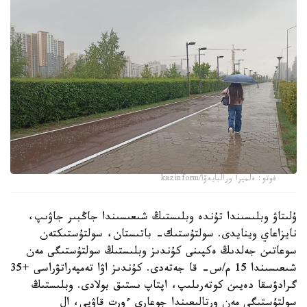
فوتو: ەلميرا ورالبايەۆا/kazinform
ۇلىتاۋ وبلىسىندا تۇندە وبلىستىڭ شىعىسىندا جاڭبىر جاۋىپ،
نايزاعاي وينايدى. سولتۇستىك- باتىستان، سولتۇستىكتەن
سوعاتىن جەلدىڭ ەكپىنى كۇندىز وبلىستىڭ سولتۇستىگى مەن
شىعىسىندا 15 م/س- قا جەتەدى. كۇندىز اۋا تەمپەراتۋراسى +35
گرادۋسقا دەيىن كوتەرىلىپ، اپتاپ ىستىق بولادى. وبلىستىڭ
سولتۇستىگى مەن ورتالىعىندا جوعارى ءورت قاۋپى، ال