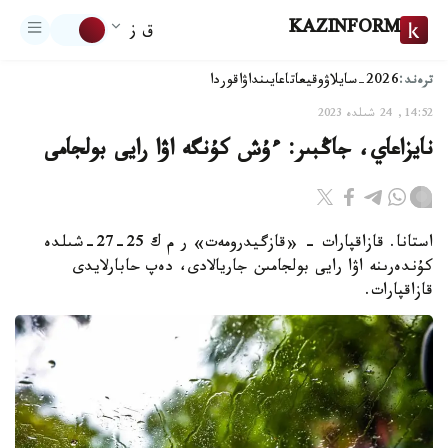
KAZINFORM
ق ز
ترەند:
2026-سايلاۋ
وقيعا
تاعايىنداۋ
اقوردا
14:52, 24 شىلدە 2023
نايزاعاي، جاڭبىر: ءۇش كۇنگە اۋا رايى بولجامى
استانا. قازاقپارات - «قازگيدرومەت» ر م ك 25-27-شىلدە
كۇندەرىنە اۋا رايى بولجامىن جاريالادى، دەپ حابارلايدى
قازاقپارات.