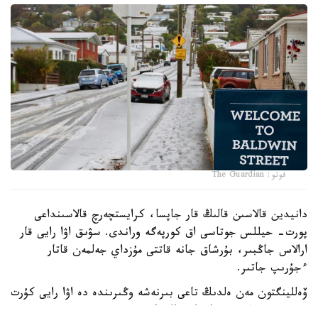
فوتو: The Guardian
دانيدين قالاسىن قالىڭ قار جاپسا، كرايستچەرچ قالاسىنداعى
پورت- حيللس جوتاسى اق كورپەگە وراندى. سۋىق اۋا رايى قار
ارالاس جاڭبىر، بۇرشاق جانە قاتتى مۇزداي جەلمەن قاتار
ءجۇرىپ جاتىر.
ۆەللينگتون مەن ەلدىڭ تاعى بىرنەشە وڭىرىندە دە اۋا رايى كۇرت
سۋىتىپ، قولايسىز جاعداي قالىپتاستى.