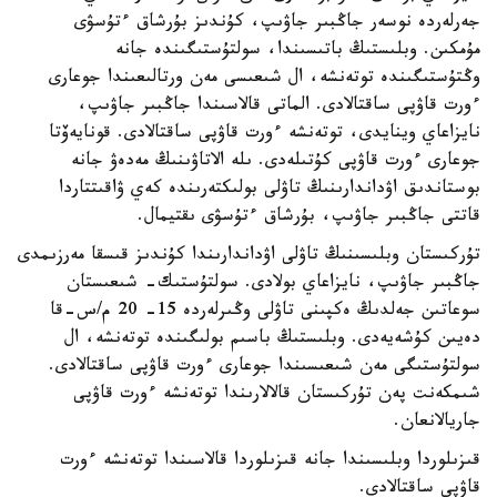
جەرلەردە نوسەر جاڭبىر جاۋىپ، كۇندىز بۇرشاق ءتۇسۋى
مۇمكىن. وبلىستىڭ باتىسىندا، سولتۇستىگىندە جانە
وڭتۇستىگىندە توتەنشە، ال شىعىسى مەن ورتالىعىندا جوعارى
ءورت قاۋپى ساقتالادى. الماتى قالاسىندا جاڭبىر جاۋىپ،
نايزاعاي وينايدى، توتەنشە ءورت قاۋپى ساقتالادى. قونايەۆتا
جوعارى ءورت قاۋپى كۇتىلەدى. ىلە الاتاۋىنىڭ مەدەۋ جانە
بوستاندىق اۋداندارىنىڭ تاۋلى بولىكتەرىندە كەي ۋاقىتتاردا
قاتتى جاڭبىر جاۋىپ، بۇرشاق ءتۇسۋى ىقتيمال.
تۇركىستان وبلىسىنىڭ تاۋلى اۋداندارىندا كۇندىز قىسقا مەرزىمدى
جاڭبىر جاۋىپ، نايزاعاي بولادى. سولتۇستىك- شىعىستان
سوعاتىن جەلدىڭ ەكپىنى تاۋلى وڭىرلەردە 15- 20 م/س-قا
دەيىن كۇشەيەدى. وبلىستىڭ باسىم بولىگىندە توتەنشە، ال
سولتۇستىگى مەن شىعىسىندا جوعارى ءورت قاۋپى ساقتالادى.
شىمكەنت پەن تۇركىستان قالالارىندا توتەنشە ءورت قاۋپى
جاريالانعان.
قىزىلوردا وبلىسىندا جانە قىزىلوردا قالاسىندا توتەنشە ءورت
قاۋپى ساقتالادى.