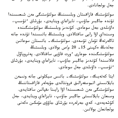
جەل بولجانادى.
سولتۇستىك قازاقستان وبلىسىنىڭ سولتۇستىگى مەن شىعىسىندا
تۇندە جاڭبىر جاۋىپ، نايزاعاي وينايدى، بۇرشاق ءتۇسىپ،
داۋىلدى جەل سوعادى. كۇندىز وبلىستىڭ سولتۇستىگىندە
وسىنداي اۋا رايى ساقتالادى. وبلىستىڭ باتىسىندا تۇندە جانە
تاڭەرتەڭ تۇمان تۇسەدى. سولتۇستىك- باتىستان سوعاتىن
جەلدىڭ ەكپىنى 15- 20 م/س بولادى. وبلىستىڭ
سولتۇستىگىندە جوعارى ءورت قاۋپى ساقتالادى. پەتروپاۆل
قالاسىندا كۇندىز جاڭبىر جاۋىپ، نايزاعاي وينايدى، بۇرشاق
ءتۇسىپ، داۋىلدى جەل سوعادى.
ايتا كەتەيىك، سولتۇستىك- باتىس سيكلونى جانە ونىمەن
بايلانىستى اتموسفەرالىق فرونتالدى جۇيەلەر قازاقستاننىڭ
سولتۇستىگى مەن شىعىسىندا اۋا رايىنا ىقپالىن ساقتايدى.
وسىعان بايلانىستى جاڭبىر جاۋىپ، نايزاعاي وينايدى، جەل
كۇشەيەدى، كەي جەرلەردە بۇرشاق جاۋۋى مۇمكىن ەكەنى
بولجانعان بولاتىن.