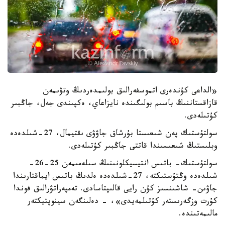
«الداعى كۇندەرى اتموسفەرالىق بولىمدەردىڭ وتۋىمەن
قازاقستاننىڭ باسىم بولىگىندە نايزاعاي، ەكپىندى جەل، جاڭبىر
كۇتىلەدى.
سولتۇستىك پەن شىعىستا بۇرشاق جاۋۋى ىقتيمال، 27-شىلدەدە
وبلىستىڭ شىعىسىندا قاتتى جاڭبىر كۇتىلەدى.
سولتۇستىك- باتىس انتيسيكلونىنىڭ سىلەمىمەن 25-26-
شىلدەدە وڭتۇستىكتە، 27-شىلدەدە ەلدىڭ باتىس ايماقتارىندا
جاۋىن- شاشىنسىز كۇن رايى قالىپتاسادى. تەمپەراتۋرالىق فوندا
كۇرت وزگەرىستەر كۇتىلمەيدى»، - دەلىنگەن سينوپتيكتەر
مالىمەتىندە.