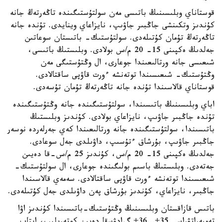
قوستاناي وبلىسىنىڭ باتىسى مەن سولتۇستىگىندە تاڭەرتەڭ جانە
كۇندىز وتكىنشى جاڭبىر جاۋىپ، نايزاعاي وينايدى. تۇندە جانە
تاڭەرتەڭ تۇمان كۇتىلەدى. سولتۇستىك- باتىستان سوعاتىن
جەلدىڭ ەكپىنى 15- 20 م/س بولادى. وبلىستىڭ باتىسى،
شىعىسى جانە ورتالىعىندا جوعارى، ال وڭتۇستىگى مەن
وڭتۇستىك- شىعىسىندا توتەنشە ءورت قاۋپى ساقتالادى.
قوستاناي قالاسىندا تۇندە جانە تاڭەرتەڭ تۇمان تۇسەدى.
اباي وبلىسىنىڭ باتىسىندا، سولتۇستىگىندە جانە وڭتۇستىگىندە
تۇندە جاڭبىر جاۋىپ، نايزاعاي بولادى. كۇندىز وبلىستىڭ
باتىسىندا، سولتۇستىگىندە جانە ورتالىعىندا كەي جەرلەردە نوسەر
جاڭبىر جاۋىپ، بۇرشاق ءتۇسىپ، داۋىلدى جەل سوعادى.
جەلدىڭ ەكپىنى 15- 20 م/س، كۇندىز 25 م/س-قا دەيىن
جەتەدى. وبلىستىڭ باسىم بولىگىندە جوعارى، ال سولتۇستىك-
شىعىسىندا توتەنشە ءورت قاۋپى ساقتالادى. سەمەي قالاسىندا
جاڭبىر، نايزاعاي، كۇندىز بۇرشاق پەن داۋىلدى جەل كۇتىلەدى.
باتىس قازاقستان وبلىسىنىڭ وڭتۇستىك-باتىسىندا كۇندىز اۋا