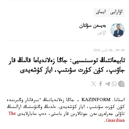
اۋارايى
ايماق
بەيسەن سۇلتان
اۆتور
09:40, 06 تامىز 2026
تابيعاتتىڭ توسىنسىيى: جاڭا زەلاندياعا قالىڭ قار
جاۋىپ، كۇن كۇرت سۋىتىپ، اياز كۇشەيدى
استانا. KAZINFORM - جاڭا زەلانديانىڭ ءبىرقاتار وڭىرىندە
كۇن كۇرت سۋىتىپ، اياز كۇشەيدى. ەلدىڭ وڭتۇستىك ارالىنىڭ
تاۋلى جەرلەرى مەن جوتالارىن قار باستى، دەپ حابارلايدى
The
.
Guardian