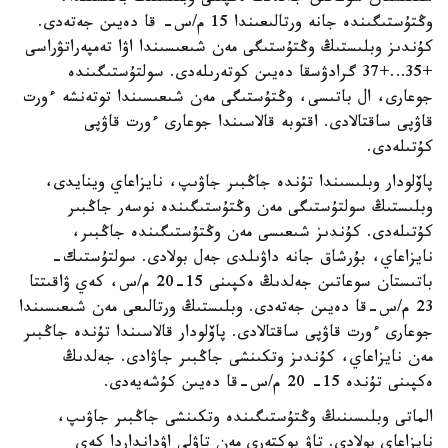
وڭتۇستىگىندە جانە ورتالىعىندا 15 م/س- قا دەيىن جەتەدى.
كۇندىز وبلىستىڭ وڭتۇستىگى مەن شىعىسىندا اۋا تەمپەراتۋراسى
+35…+37 گرادۋسقا دەيىن كوتەرىلەدى. سولتۇستىگىندە
جوعارى، ال باتىسى، وڭتۇستىگى مەن شىعىسىندا توتەنشە ءورت
قاۋپى ساقتالادى. اقتوبە قالاسىندا جوعارى ءورت قاۋپى
كۇتىلەدى.
پاۆلودار وبلىسىندا تۇندە جاڭبىر جاۋىپ، نايزاعاي وينايدى،
وبلىستىڭ سولتۇستىگى مەن وڭتۇستىگىندە نوسەر جاڭبىر
كۇتىلەدى. كۇندىز شىعىسى مەن وڭتۇستىگىندە جاڭبىر،
نايزاعاي، بۇرشاق جانە داۋىلدى جەل بولادى. سولتۇستىك-
باتىستان سوعاتىن جەلدىڭ ەكپىنى 15-20 م/س، كەي ۋاقىتتا
23 م/س-قا دەيىن جەتەدى. وبلىستىڭ ورتالىعى مەن شىعىسىندا
جوعارى ءورت قاۋپى ساقتالادى. پاۆلودار قالاسىندا تۇندە جاڭبىر
مەن نايزاعاي، كۇندىز وتكىنشى جاڭبىر جاۋادى. جەلدىڭ
ەكپىنى تۇندە 15- 20 م/س-قا دەيىن كۇشەيەدى.
الماتى وبلىسىنىڭ وڭتۇستىگىندە وتكىنشى جاڭبىر جاۋىپ،
نايزاعاي بولادى. تاۋ بوكتەرى مەن تاۋلى اۋدانداردا كەي