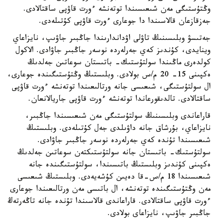
وڭتۇستىگى مەن شىعىسىندا توتەنشە ءورت قاۋپى ساقتالادى.
جەزقازعان قالاسىندا دا جوعارى ءورت قاۋپى كۇتىلەدى.
جەتىسۋ وبلىسىنىڭ تاۋلى اۋداندارىندا جاڭبىر جاۋىپ، نايزاعاي
وينايدى، كۇندىز كەي جەرلەردە نوسەر جاڭبىر جاۋادى. الاكول
كولدەرى ماڭىندا سولتۇستىك- باتىستان سوعاتىن جەلدىڭ
ەكپىنى 15- 20 م/س بولادى. وبلىستىڭ وڭتۇستىگىندە جوعارى،
ال سولتۇستىگى، شىعىسى جانە ورتالىعىندا توتەنشە ءورت قاۋپى
ساقتالادى. تالدىقورعاندا توتەنشە ءورت قاۋپى جاريالانعان.
قاراعاندى وبلىسىنىڭ سولتۇستىگى مەن شىعىسىندا جاڭبىر،
نايزاعاي، بۇرشاق جانە داۋىلدى جەل كۇتىلەدى. وبلىستىڭ
شىعىسىندا تۇندە كەي جەرلەردە نوسەر جاڭبىر جاۋادى.
سولتۇستىك- باتىستان جانە سولتۇستىكتەن سوعاتىن جەلدىڭ
ەكپىنى كۇندىز وبلىستىڭ باتىسىندا، سولتۇستىگىندە جانە
شىعىسىندا 18 م/س-قا دەيىن كۇشەيەدى. وبلىستىڭ شىعىسى
مەن وڭتۇستىگىندە توتەنشە، ال باتىسى مەن ورتالىعىندا جوعارى
ءورت قاۋپى ساقتالادى. قاراعاندى قالاسىندا تۇندە جانە تاڭەرتەڭ
جاڭبىر جاۋىپ، نايزاعاي بولادى.