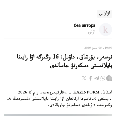
اۋارايى
без автора
اۆتور
10:07, 06 تامىز 2026
نوسەر، بۇرشاق، داۋىل: 16 وڭىرگە اۋا رايىنا
بايلانىستى ەسكەرتۋ جاسالدى
استانا. KAZINFORM - «قازگيدرومەت» ر م ك 2026
-جىلعى 6-تامىزعا ارنالعان اۋا رايىنا بايلانىستى ەلىمىزدىڭ 16
وڭىرىندە داۋىلدى ەسكەرتۋ جاريالادى.