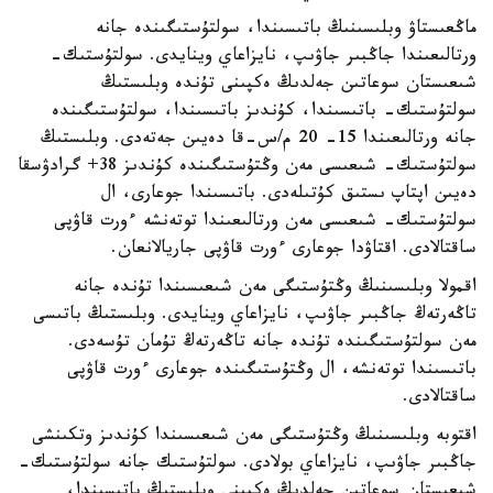
ماڭعىستاۋ وبلىسىنىڭ باتىسىندا، سولتۇستىگىندە جانە
ورتالىعىندا جاڭبىر جاۋىپ، نايزاعاي وينايدى. سولتۇستىك-
شىعىستان سوعاتىن جەلدىڭ ەكپىنى تۇندە وبلىستىڭ
سولتۇستىك- باتىسىندا، كۇندىز باتىسىندا، سولتۇستىگىندە
جانە ورتالىعىندا 15- 20 م/س-قا دەيىن جەتەدى. وبلىستىڭ
سولتۇستىك- شىعىسى مەن وڭتۇستىگىندە كۇندىز 38+ گرادۋسقا
دەيىن اپتاپ ىستىق كۇتىلەدى. باتىسىندا جوعارى، ال
سولتۇستىك- شىعىسى مەن ورتالىعىندا توتەنشە ءورت قاۋپى
ساقتالادى. اقتاۋدا جوعارى ءورت قاۋپى جاريالانعان.
اقمولا وبلىسىنىڭ وڭتۇستىگى مەن شىعىسىندا تۇندە جانە
تاڭەرتەڭ جاڭبىر جاۋىپ، نايزاعاي وينايدى. وبلىستىڭ باتىسى
مەن سولتۇستىگىندە تۇندە جانە تاڭەرتەڭ تۇمان تۇسەدى.
باتىسىندا توتەنشە، ال وڭتۇستىگىندە جوعارى ءورت قاۋپى
ساقتالادى.
اقتوبە وبلىسىنىڭ وڭتۇستىگى مەن شىعىسىندا كۇندىز وتكىنشى
جاڭبىر جاۋىپ، نايزاعاي بولادى. سولتۇستىك جانە سولتۇستىك-
شىعىستان سوعاتىن جەلدىڭ ەكپىنى وبلىستىڭ باتىسىندا،