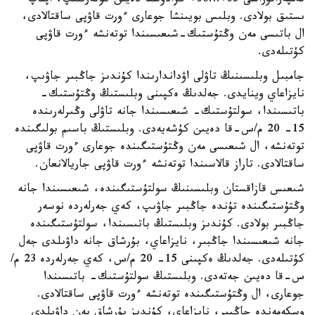
تەمپەراتۋراسى 35+…36+ گرادۋسقا دەيىن كوتەرىلىپ، اپتاپ
ىستىق بولادى. وبلىس بويىنشا جوعارى ءورت قاۋپى ساقتالادى،
ال باتىسى مەن وڭتۇستىك-شىعىسىندا توتەنشە ءورت قاۋپى
كۇتىلەدى.
جامبىل وبلىسىنىڭ تاۋلى اۋداندارىندا كۇندىز جاڭبىر جاۋىپ،
نايزاعاي وينايدى. جەلدىڭ ەكپىنى وبلىستىڭ وڭتۇستىك-
باتىسىندا، سولتۇستىك- شىعىسىندا جانە تاۋلى وڭىرلەرىندە
15- 20 م/س-قا دەيىن كۇشەيەدى. وبلىستىڭ باسىم بولىگىندە
توتەنشە، ال شىعىسى مەن وڭتۇستىگىندە جوعارى ءورت قاۋپى
ساقتالادى. تاراز قالاسىندا توتەنشە ءورت قاۋپى جاريالانعان.
شىعىس قازاقستان وبلىسىنىڭ سولتۇستىگىندە، شىعىسىندا جانە
وڭتۇستىگىندە تۇندە جاڭبىر جاۋىپ، كەي جەرلەردە نوسەر
جاڭبىر بولادى. كۇندىز وبلىستىڭ باتىسىندا، سولتۇستىگىندە
جانە شىعىسىندا جاڭبىر، نايزاعاي، بۇرشاق جانە داۋىلدى جەل
كۇتىلەدى. جەلدىڭ ەكپىنى 15- 20 م/س، كەي جەرلەردە 23 م/
س-قا دەيىن جەتەدى. وبلىستىڭ سولتۇستىك- باتىسىندا
جوعارى، ال وڭتۇستىگىندە توتەنشە ءورت قاۋپى ساقتالادى.
وسكەمەندە جاڭبىر، نايزاعاي، كۇندىز بۇرشاق پەن داۋىلدى