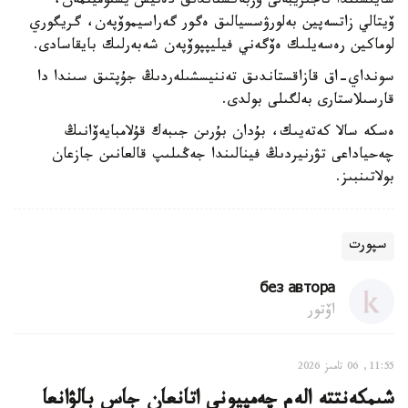
سايىسىندا تاجىريبەلى وزبەكستاندىق دەنيس يستومينمەن،
ۆيتالي زاتسەپين بەلورۋسسيالىق ەگور گەراسيموۆپەن، گريگوري
لوماكين رەسەيلىك ەۆگەني فيليپپوۆپەن شەبەرلىك بايقاسادى.
سونداي-اق قازاقستاندىق تەننيسشىلەردىڭ جۇپتىق سىندا دا
قارسىلاستارى بەلگىلى بولدى.
ەسكە سالا كەتەيىك، بۇدان بۇرىن جىبەك قۇلامبايەۆانىڭ
چەحياداعى تۋرنيردىڭ فينالىندا جەڭىلىپ قالعانىن جازعان
بولاتىنبىز.
سپورت
без автора
اۆتور
11:55, 06 تامىز 2026
شىمكەنتتە الەم چەمپيونى اتانعان جاس بالۋانعا