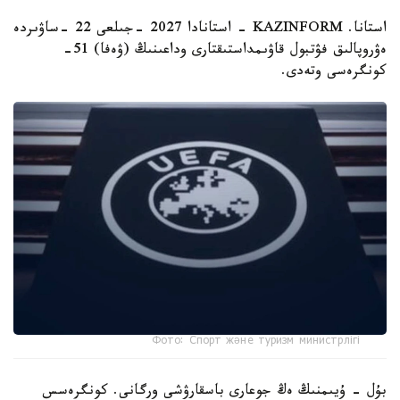
استانا. KAZINFORM - استانادا 2027 -جىلعى 22 -ساۋىردە
ەۋروپالىق فۋتبول قاۋىمداستىقتارى وداعىنىڭ (ۋەفا) 51-
كونگرەسى وتەدى.
Фото: Спорт және туризм министрлігі
بۇل - ۇيىمنىڭ ەڭ جوعارى باسقارۋشى ورگانى. كونگرەسس