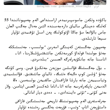
فوتو: instagram.com/ grekoroman_wrestlingkz
باكۋدە وتكەن جاسوسپىرىمدەر اراسىنداعى الەم چەمپيوناتىندا 55
كەلىگە دەيىنگى سالماق دارەجەسىندە التىن مەدال جەڭىپ العان
جاس بالۋانعا سۋ جاڭا اۆتوكولىك پەن اسىل تۇقىمدى تۇلپار
سىيعا تارتىلدى.
چەمپيون جەڭىستەن كەيىنگى اسەرىن ءبولىسىپ، جەتىستىككە
جەتۋ جولىندا قولداۋ كورسەتكەن جاتتىقتىرۋشىلارىنا، اتا-
اناسىنا جانە جانكۇيەرلەرگە العىسىن ءبىلدىردى.
- بۇل جەڭىستىڭ قۋانىشىن سوزبەن جەتكىزۋ قيىن. وسى كۇنگە
جەتۋ ءۇشىن كوپ ەڭبەك ەتتىك، تالماي جاتتىقتىق. قۋانىشىمدى
وتباسىممەن جانە بارشا قازاقستان حالقىمەن بولىسەمىن. ەڭ
الدىمەن باپكەرلەرىمە جانە اتا-اناما شەكسىز العىس ايتامىن. ولار
مەنى كۇنى-ءتۇنى دايىندادى، - دەدى ديار امانالى.
جەرلەستەرى الەم چەمپيونىنىڭ تاريحي جەتىستىگىن قازاقى
داستۇرمەن اتاپ ءوتىپ، قۇرمەت بەلگىسى رەتىندە تۇلپار