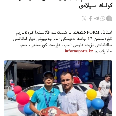
كولىك سىيلادى
استانا. KAZINFORM - شىمكەنت قالاسىندا گرەك-ريم
كۇرەسىنەن 17 جاسقا دەيىنگى الەم چەمپيونى ديار امانالىنى
سالتاناتتى تۇردە قارسى الىپ، قۇرمەت كورسەتتى، دەپ
حابارلايدى
informsports.kz
.