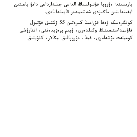
بارىسىندا ەۋروپا فۋتبولىنىڭ الداعى جىلدارداعى دامۋ باعىتىن
ايقىندايتىن ماڭىزدى شەشىمدەر قابىلدانادى.
كونگرەسكە ۋەفا قۇرامىنا كىرەتىن 55 ۇلتتىق فۋتبول
قاۋىمداستىعىنىڭ وكىلدەرى، ۇيىم پرەزيدەنتى، اتقارۋشى
كوميتەت مۇشەلەرى، فيفا، ەۋروپالىق ليگالار، كلۋبتىق
بىرلەستىكتەر جانە حالىقارالىق سپورت ۇيىمدارىنىڭ وكىلدەرى
قاتىسادى.
الداعى كونگرەستىڭ باستى ەرەكشەلىكتەرىنىڭ ءبىرى - سايلاۋ
ءراسىمىنىڭ ءوتۋى. ءدال وسى استانادا ۋەفا پرەزيدەنتى مەن
اتقارۋشى كوميتەت مۇشەلەرى سايلانادى.
قازاقستاننىڭ وسىنداي اۋقىمدى ءىس-شارانى وتكىزۋ قۇقىعىنا
يە بولۋى - ۋەفا- نىڭ ەلىمىزگە بىلدىرگەن جوعارى سەنىمىنىڭ
جانە حالىقارالىق دەڭگەيدەگى سپورتتىق ءىس-شارالاردى
ۇيىمداستىرۋداعى تاجىريبەسى مەن الەۋەتىنىڭ مويىندالعانىنىڭ
ايقىن دالەلى. كونگرەستى ۇيىمداستىرۋعا بايلانىستى بارلىق
شىعىندى ۋەفا ءوز قاراجاتى ەسەبىنەن قارجىلاندىرادى.