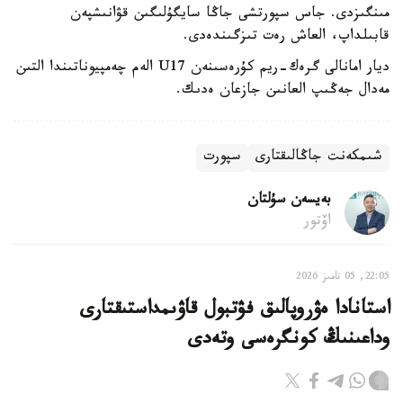
مىنگىزدى. جاس سپورتشى جاڭا سايگۇلىگىن قۋانىشپەن
قابىلداپ، العاش رەت تىزگىندەدى.
ديار امانالى گرەك-ريم كۇرەسىنەن U17 الەم چەمپيوناتىندا التىن
مەدال جەڭىپ العانىن جازعان ەدىك.
شىمكەنت جاڭالىقتارى
سپورت
بەيسەن سۇلتان
اۆتور
22:05, 05 تامىز 2026
استانادا ەۋروپالىق فۋتبول قاۋىمداستىقتارى
وداعىنىڭ كونگرەسى وتەدى