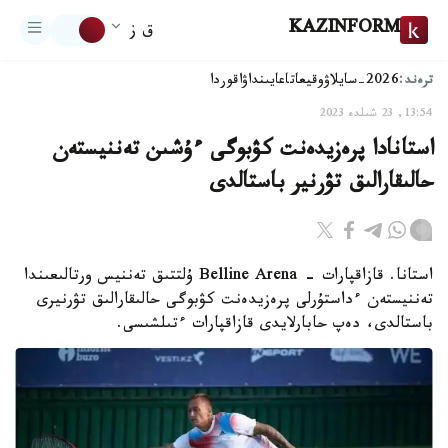
KAZINFORM
ق ز
ترەند:
2026-سايلاۋ
وقيعا
تاعايىنداۋ
اقوردا
13:54, 23 شىلدە 2023
استانادا پرەزيدەنت كۋبوگى ءۇشىن تەننيستەن
حالىقارالىق تۋرنير باستالدى
استانا. قازاقپارات - Belline Arena ۇلتتىق تەننيس ورتالىعىندا
تەننيستەن ءداستۇرلى پرەزيدەنت كۋبوگى حالىقارالىق تۋرنيرى
باستالدى، دەپ حابارلايدى قازاقپارات ءتىلشىسى.