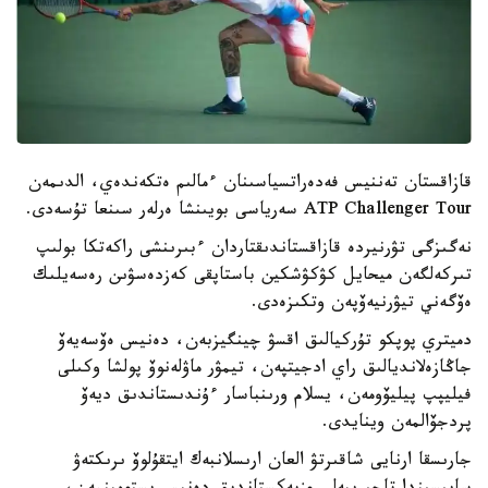
قازاقستان تەننيس فەدەراتسياسىنان ءمالىم ەتكەندەي، الدىمەن
ATP Challenger Tour سەرياسى بويىنشا ەرلەر سىنعا تۇسەدى.
نەگىزگى تۋرنيردە قازاقستاندىقتاردان ءبىرىنشى راكەتكا بولىپ
تىركەلگەن ميحايل كۋكۋشكين باستاپقى كەزدەسۋىن رەسەيلىك
ەۆگەني تيۋرنيەۆپەن وتكىزەدى.
دميتري پوپكو تۇركيالىق اقسۋ چينگيزبەن، دەنيس ەۆسەيەۆ
جاڭازەلانديالىق راي ادجيتپەن، تيمۋر ماۋلەنوۆ پولشا وكىلى
فيليپپ پيليۆومەن، يسلام ورىنباسار ءۇندىستاندىق ديەۆ
پردجۆالمەن وينايدى.
جارىسقا ارنايى شاقىرتۋ العان ارىسلانبەك ايتقۇلوۆ ىرىكتەۋ