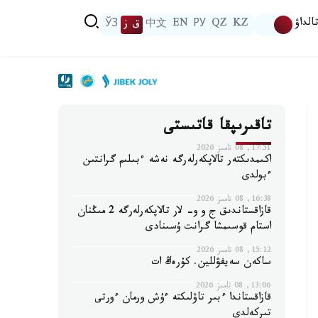
الداۋ
KZ
QZ
РУ
EN
中文
ق ز
ЎЗ
تاقىرىپقا قاتىستى
17:51, 08 تامىز 2026
اكىمدىكتەر تالاپكەرلەرگە نەشە ءبىلىم گرانتىن
ءبولدى
16:38, 08 تامىز 2026
قازاقستاندىق ج و و- لار تالاپكەرلەرگە 2 مىڭنان
استام قوسىمشا گرانت ۇسىنادى
15:12, 08 تامىز 2026
ساكەن سەيفۋللين. كۇرەڭ ات
13:06, 08 تامىز 2026
قازاقستاندا ءبىر تاۋلىكتە ءۇش ورمان ءورتى
تىركەلدى