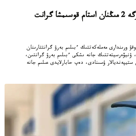
قازاقستاندىق ج و و- لار تالاپكەرلەرگە 2 مىڭنان استام قوسىمشا گرانت
ىڭ جوعارى وقۋ ورىندارى مەملەكەتتىك ءبىلىم بەرۋ گرانتتارىنان
استام رەكتورلىق، ۋنيۆەرسيتەتتىك جانە ىشكى ءبىلىم بەرۋ گرانتىن،
ستيپەنديالار ۇسىنادى، دەپ حابارلايدى عىلىم جانە