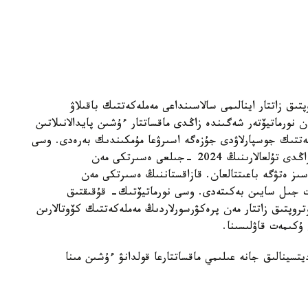
ىق زاتتار اينالىمى سالاسىنداعى مەملەكەتتىك باقىلاۋ
 نورماتيۆتەر شەگىندە زاڭدى ماقساتتار ءۇشىن پايدالانىلاتىن
كەتتىك جوسپارلاۋدى جۇزەگە اسىرۋعا مۇمكىندىك بەرەدى. وسى
جوبا قازاقستاننىڭ ءوندىرۋشى كاسىپورىندارى مەن زاڭدى تۇلعالارىنىڭ 2024 -جىلعى ەسىرتكى مەن
اسىز ەتۋگە باعىتتالعان. قازاقستاننىڭ ەسىرتكى مەن
مەت جىل سايىن بەكىتەدى. وسى نورماتيۆتىك- قۇقىقتىق
روپتىق زاتتار مەن پرەكۋرسورلاردىڭ مەملەكەتتىك كۆوتالارىن
كىمەت قاۋلىسىنا.
تسينالىق جانە عىلىمي ماقساتتارعا قولدانۋ ءۇشىن مىنا