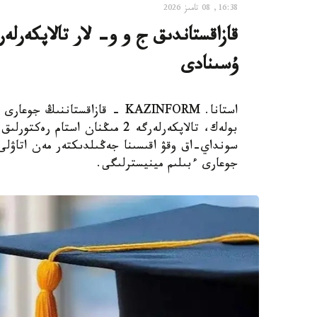
16:38, 08 تامىز 2026
ۇسىنادى
استانا. KAZINFORM - قازاقستانن
بولەك، تالاپكەرلەرگە 2 مىڭنان 
سونداي-اق وقۋ اقىسىنا جەڭىلدىكتەر مەن اتاۋلى 
جوعارى ءبىلىم مينيسترلىگى.