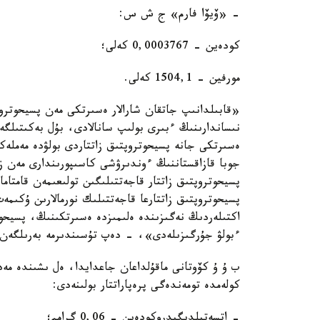
- «ۆيۆا فارم» ج ش س:
كودەين - 0,0003767 كەلى؛
مورفين - 1504,1 كەلى.
«قابىلدانىپ جاتقان شارالار ەسىرتكى مەن پسيحوتروپت
نىساندارىنىڭ ءبىرى بولىپ سانالادى، بۇل بەكىتىلگەن
ەسىرتكى جانە پسيحوتروپتىق زاتتاردى بولۋدە مەملە
پسيحوتروپتىق زاتتار قاجەتتىلىگىن تولىعىمەن قامتام
پسيحوتروپتىق زاتتارعا قاجەتتىلىك نورمالارىن ۇكى
اكتىلەردىڭ نەگىزىندە ەلىمىزدە ەسىرتكىنىڭ، پسيحوت
ءبولۋ جۇرگىزىلەدى»، - دەپ تۇسىندىرمە بەرىلگەن ۇ
ب ۇ ۇ كۆوتانى ماقۇلداعان جاعدايدا، ەل ىشىندە مەدي
كولەمدە تومەندەگى پرەپاراتتار بولىنەدى:
- اتسەتيلديگيدروكودەين - 0,06 گرامم؛