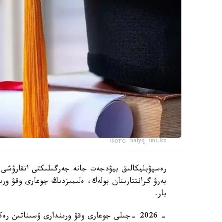
Фото: halyq-uni.kz
رەسپۋبليكالىق بيۋدجەت جانە جەرگىلىكتى اتقارۋشى و
بەرۋ گرانتتارىنان بولەك، ەلىمىزدىڭ جوعارى وقۋ ورىندا
بار.
- 2026 -جىلى جوعارى وقۋ ورىندارى ۇسىناتىن 