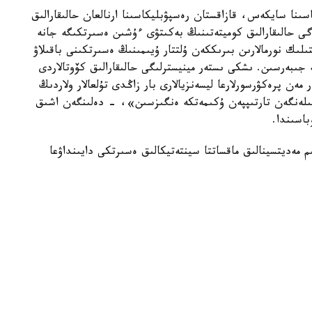
نا سايكەس، قازاقستان رەسپۋبليكاسىنا ارنالعان حالىقارالىق
گى حالىقارالىق كوميتەتىنىڭ بەكىتۋى ءۇشىن ەسىرتكىگە جانە
لعا ارنالعان قاجەتتىلىك نورمالارىن بىرىككەن ۇلتتار ۇيىمىنىڭ ەسىرتكىنى باقىلاۋ
 جىبەرسىن. ىشكى ىستەر مينيسترلىگى حالىقارالىق كۆوتالاردى
ەن پرەكۋرسورلارعا ليسەنزيالارى بار زاڭدى تۇلعالار ولاردىڭ
گىلەنگەن تارتىپپەن ۇكىمەتكە ەنگىزسىن»، - دەلىنگەن اشىق
باسىندا.
ا جازىلعانداي، كەلەر جىلى ەلىمىزدەگى 2 ۇيىم مەديتسينالىق ماقساتتا سينتەتيكالىق ەسىرتكى دايىنداۋعا