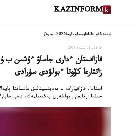
KAZINFORM
ترەند:
اقوردا
تاعايىنداۋ
وقيعا
2026-سايلاۋ
18:25, 21 شىلدە 2023
قازاقستان ءدارى جاساۋ ءۇشىن ب ۇ
زاتتارعا كۆوتا ءبولۋدى سۇرادى
استانا. قازاقپارات - مەديتسينالىق ماقساتتا پايد
جىلعا ارنالعان مولشەرى بەكىتىلمەك، دەپ حابارل