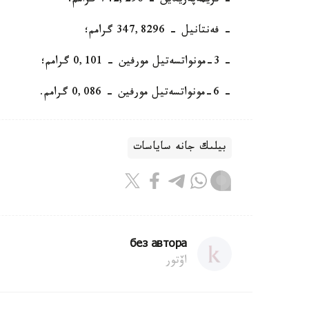
- تريمەپەريدين - 742,296 گرامم؛
- فەنتانيل - 347,8296 گرامم؛
- 3-مونواتسەتيل مورفين - 0,101 گرامم؛
- 6-مونواتسەتيل مورفين - 0,086 گرامم.
بيلىك جانە ساياسات
без автора
اۆتور