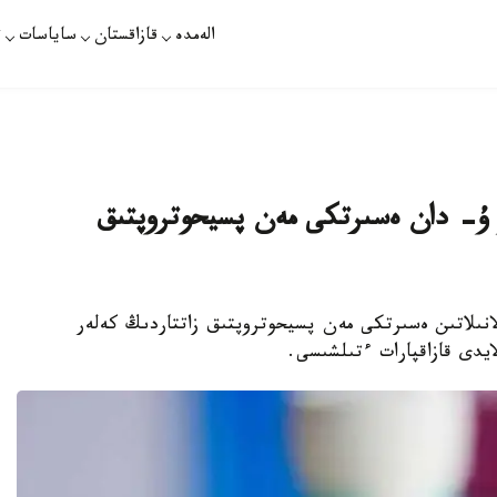
الەمدە
قازاقستان
ساياسات
ت
 ۇ- دان ەسىرتكى مەن پسيحوتروپتىق
الانىلاتىن ەسىرتكى مەن پسيحوتروپتىق زاتتاردىڭ كەلەر
ايدى قازاقپارات ءتىلشىسى.