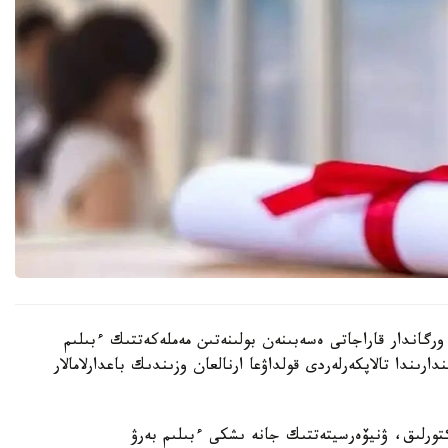
رگاندار قاراجاتى ەسەبىنەن بولىنەتىن مەملەكەتتىك ءبىلىم
رىندا تالاپكەرلەردى قولداۋعا ارنالعان وزىندىك باعدارلامالار
رەكتورلىق، ۋنيۆەرسيتەتتىك جانە ىشكى ءبىلىم بەرۋ