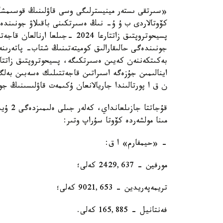
«سىرتقى ىستەر مينيسترلىگى وسى قاۋلىنىڭ قوسىمشاسى
كۆوتالاردى ب ۇ ۇ- نىڭ ەسىرتكىنى باقىلاۋ جونىندە
پسيحوتروپتىق زاتتارعا 2024 -جى
جونىندەگى حالىقارالىق كوميتەتىنىڭ شتاب- پاتەرىنە
بەكىتكەننەن كەيىن ەسىرتكىگە، پسيحوتروپتىق زاتتار م
اينالىمىن جۇزەگە اسىراتىن قاجەتتىلىك ەسەبىن بەل
ن ق ا پورتالىندا جاريالانعان ۇكىمەت قاۋلىسىنىڭ جو
قۇجاتت
مىنا مولشەردە كۆوتا سۇراپ وتىر:
- «حيمفارم» ا ق:
مورفين - 2429,637 كەلى؛
تريمەپەريدين - 9021,653 كەلى؛
فەنتانيل - 165,885 كەلى.