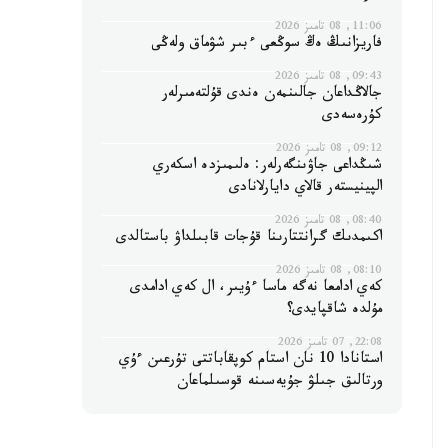
11:06, 08 تامىز 2026
فاريزانىڭ ەڭ سوڭعى ءبىر شۋماق ولەڭى
09:43, 08 تامىز 2026
جالاڭداعان جالىنمەن ەندى قۇلتەمىرلەر
كۇرەسەدى
09:12, 08 تامىز 2026
شىڭداعى جاۋىنگەرلەر: ەلىمىزدە اسكەري
الپينيستەر قالاي دايارلانادى
08:40, 08 تامىز 2026
اكىمدىك گرانتتارىنا قۇجات قابىلداۋ باستالدى
08:10, 08 تامىز 2026
كەي ادامعا نەگە ماسا ءۇيىر، ال كەي ادامدى
مۇلدە شاقپايدى؟
22:08, 07 تامىز 2026
استانادا 10 نان استام كوپقاباتتى تۇرعىن ءۇي
ورتالىق جىلۋ جۇيەسىنە قوسىلماعان