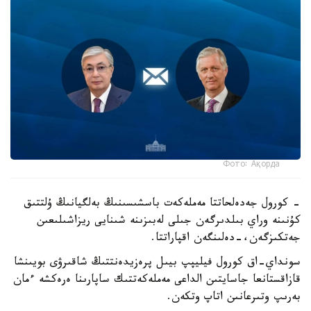
Фото: Ақорда
- كورول جەدەلحاتتا مەملەكەت باسشىسىنىڭ بەلگيانىڭ ۇلتتىق
كۇنىنە وراي بىلدىرگەن جىلى لەبىزىنە شىنايى ريزاشىلىعىن
جەتكىزگەن،-دەلىنگەن اقپاراتتا.
سونداي-اق كورول فيليپپ بيىل پرەزيدەنتتىڭ شاقىرۋى بويىنشا
قازاقستانعا جاسايتىن الداعى مەملەكەتتىك ساپارىنا ەرەكشە ءمان
بەرىپ وتىرعانىن اتاپ وتكەن.