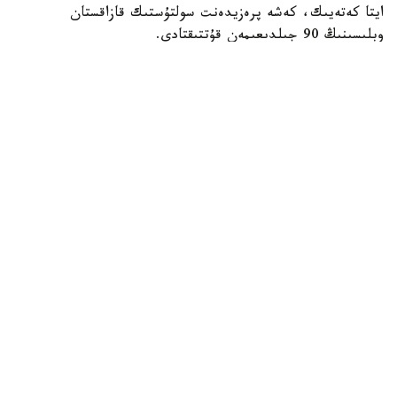
ايتا كەتەيىك، كەشە پرەزيدەنت سولتۇستىك قازاقستان
وبلىسىنىڭ 90 جىلدىعىمەن قۇتتىقتادى.
بيلىك جانە ساياسات
ريزابەك نۇسىپبەك ۇلى
اۆتور
16:38, 08 تامىز 2026
قازاقستاندىق ج و و- لار تالاپكەرلەرگە 2 مىڭنان
استام قوسىمشا گرانت ۇسىنادى
استانا. KAZINFORM - قازاقستاننىڭ جوعارى وقۋ ورىندارى
مەملەكەتتىك ءبىلىم بەرۋ گرانتتارىنان بولەك، تالاپكەرلەرگە 2