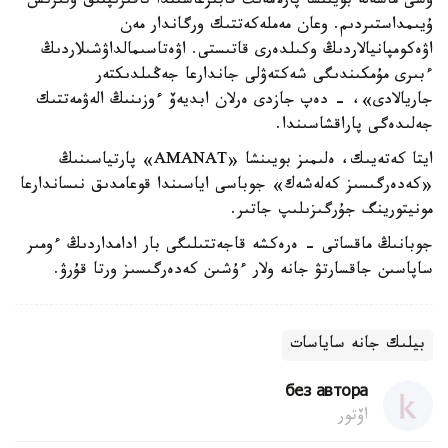
وسى ماسەلە بويىنشا پارلامەنت قابىرعاسىندا تاقىرىپتىق وتىرىس
ۇيىمداستىردىم. وعان مەملەكەتتىك ورگاندار مەن
اۋەكومپانيالاردىڭ وكىلدەرى قاتىستى. اۋەتاسىمالداۋشىلاردىڭ
ءبىرى مۇمكىندىگى شەكتەۋلى جاندارعا جەڭىلدىكتەر
جاريالادى»، - دەپ جازدى ەرلان ابديەۆ ءوزىنىڭ الەۋمەتتىك
جەلىدەگى پاراقشاسىندا.
ايتا كەتەيىك، ەلىمىز بويىنشا «AMANAT» پارتياسىنىڭ
«كەدەرگىسىز كەلەشەك» جوباسى اياسىندا قوعامدىق نىساندارعا
مونيتورينگ جۇرگىزىلىپ جاتىر.
جوبانىڭ ماقساتى - ەرەكشە قاجەتتىلىگى بار ادامداردىڭ ءومىر
ساپاسىن جاقسارتۋ جانە ولار ءۇشىن كەدەرگىسىز ورتا قۇرۋ.
بيلىك جانە ساياسات
без автора
اۆتور