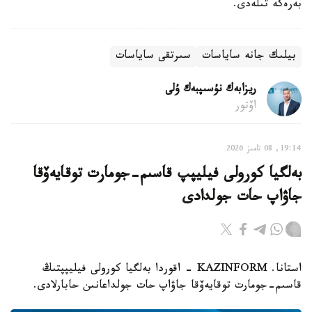
بەرەكە تىلەدى.
بيلىك جانە ساياسات
سىرتقى ساياسات
ريزابەك نۇسىپبەك ۇلى
اۆتور
19:14, 08 تامىز 2026
بەلگيا كورولى فيليپپ قاسىم-جومارت توقايەۆقا
جاۋاپ حات جولدادى
استانا. KAZINFORM - اقوردا بەلگيا كورولى فيليپپتىڭ
قاسىم-جومارت توقايەۆقا جاۋاپ حات جولداعانىن حابارلادى.