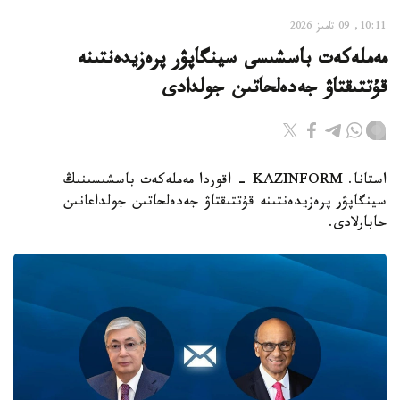
10:11, 09 تامىز 2026
مەملەكەت باسشىسى سينگاپۋر پرەزيدەنتىنە
قۇتتىقتاۋ جەدەلحاتىن جولدادى
استانا. KAZINFORM - اقوردا مەملەكەت باسشىسىنىڭ
سينگاپۋر پرەزيدەنتىنە قۇتتىقتاۋ جەدەلحاتىن جولداعانىن
حابارلادى.