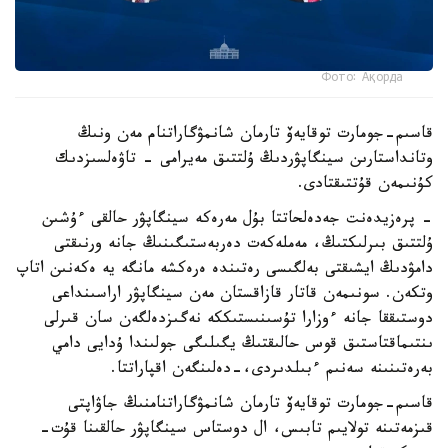
Фото: Ақорда
قاسىم-جومارت توقايەۆ تارمان شانمۋگاراتنام مەن ونىڭ
وتانداستارىن سينگاپۋردىڭ ۇلتتىق مەيرامى - تاۋەلسىزدىك
كۇنىمەن قۇتتىقتادى.
- پرەزيدەنت جەدەلحاتتا بۇل مەرەكە سينگاپۋر حالقى ءۇشىن
ۇلتتىق بىرلىكتىڭ، مەملەكەت دەربەستىگىنىڭ جانە ورنىقتى
دامۋدىڭ ايشىقتى بەلگىسى رەتىندە ەرەكشە مانگە يە ەكەنىن اتاپ
وتكەن. سونىمەن قاتار قازاقستان مەن سينگاپۋر اراسىنداعى
دوستىققا جانە ءوزارا تۇسىنىستىككە نەگىزدەلگەن سان قىرلى
ىنتىماقتاستىق قوس حالىقتىڭ يگىلىگى جولىندا ۇدايى دامي
بەرەتىنىنە سەنىم ءبىلدىردى،-دەلىنگەن اقپاراتتا.
قاسىم-جومارت توقايەۆ تارمان شانمۋگاراتنامنىڭ جاۋاپتى
قىزمەتىنە تولايىم تابىس، ال دوستاس سينگاپۋر حالقىنا قۇت-