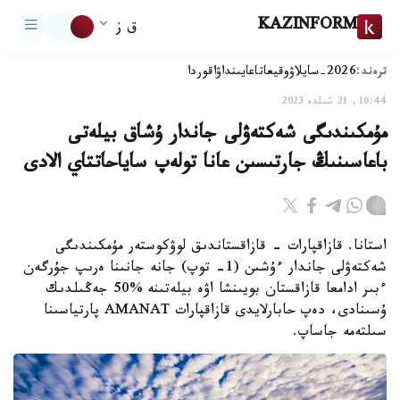
KAZINFORM
ق ز
ترەند:
2026-سايلاۋ
وقيعا
تاعايىنداۋ
اقوردا
16:44, 21 شىلدە 2023
مۇمكىندىگى شەكتەۋلى جاندار ۇشاق بيلەتى
باعاسىنىڭ جارتىسىن عانا تولەپ ساياحاتتاي الادى
استانا. قازاقپارات - قازاقستاندىق لوۋكوستەر مۇمكىندىگى
شەكتەۋلى جاندار ءۇشىن (1- توپ) جانە جانىنا ەرىپ جۇرگەن
ءبىر ادامعا قازاقستان بويىنشا اۋە بيلەتىنە %50 جەڭىلدىك
ۇسىنادى، دەپ حابارلايدى قازاقپارات AMANAT پارتياسىنا
سىلتەمە جاساپ.