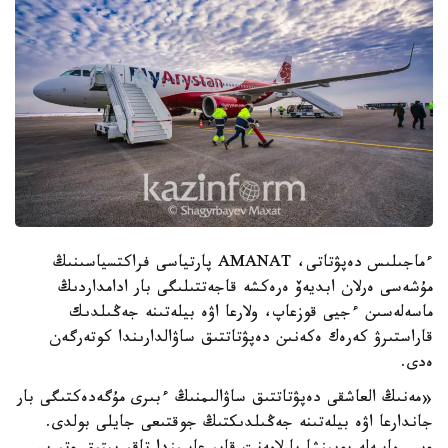
ءماجىلىس دەپۋتاتى، AMANAT پارتياسى فراكتسياسىنىڭ
مۇشەسى ەرلان ابديەۆ ەرەكشە قاجەتتىلىگى بار ادامداردىڭ
ماسەلەسىن ءجيى قوزعاپ، ولارعا اۋە بيلەتىنە جەڭىلدىك
قاراستىرۋ كەرەك ەكەنىن دەپۋتاتتىق ساۋالدارىندا كوتەرگەن
ەدى.
«مەنىڭ العاشقى دەپۋتاتتىق ساۋالىمنىڭ ءبىرى مۇگەدەكتىگى بار
جاندارعا اۋە بيلەتىنە جەڭىلدىكتىڭ جوقتىعى جايلى بولدى.