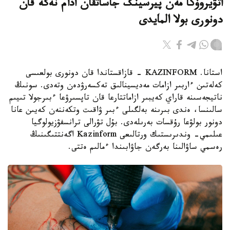
اتۋيروۆكا مەن پيرسينگ جاساتقان ادام نەگە قان
دونورى بولا المايدى
استانا. KAZINFORM - قازاقستاندا قان دونورى بولعىسى
كەلەتىن ءاربىر ازامات مەديسينالىق تەكسەرۋدەن وتەدى. سونىڭ
ناتيجەسىنە قاراي كەيبىر ازاماتتارعا قان تاپسىرۋعا ءبىرجولا تىيىم
سالىنسا، ەندى بىرىنە بەلگىلى ءبىر ۋاقىت وتكەننەن كەيىن عانا
دونور بولۋعا رۇقسات بەرىلەدى. بۇل تۋرالى ترانسفۋزيولوگيا
عىلىمي- وندىرىستىك ورتالىعى Kazinform اگەنتتىگىنىڭ
رەسمي ساۋالىنا بەرگەن جاۋابىندا ءمالىم ەتتى.