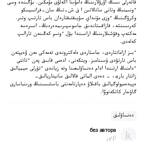
قاتەرلى ىسىك اۋرۋلارىنىڭ دامۋىنا اكەلۋى مۇمكىن. بۇگىندە وسى
ءونىمنىڭ وتانى سانالاتىن ا ق ش-تىڭ سان-فرانسيسكو
وكرۋگىنىڭ ءوزى مۇنداي سۇيىقتىقتاردان باس تارتىپ وتىر.
كەرىسىنشە، قازاقستاندىق جاسوسپىرىمدەردىڭ، اسىرەسە
مەكتەپ وقۋشىلارىنىڭ اراسىندا بۇل ءونىم كەڭىنەن تارالىپ
كەلەدى.
ءبىز ازاماتتاردى، جاستاردى ەلەكتروندى تەمەكى مەن ۆەيپتەن
باس تارتۋدى ۇسىنامىز. ويتكەنى، ادەمى قابىق پەن ءتاتتى
ءدامنىڭ ارتىندا ادام دەنساۋلىعىنا وتە زياندى ءتۇرلى حيميالىق
زاتتار بار»، - دەدى الماتى قالالىق سانيتاريالىق-
ەپيدەميولوگيالىق باقىلاۋ دەپارتامەنتى باسشىسىنىڭ ورىنباسارى
گاۋحار كاتكەنوۆا.
دەنساۋلىق
без автора
اۆتور