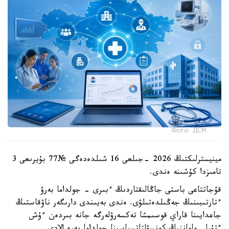
Фото: ДСМ
مينيسترلىكتىڭ 2026 -جىلعى 16 شىلدەدەگى №77 بۇيرىعى 3
تامىزدا كۇشىنە ەندى.
قۇجاتتاعى باستى جاڭالىقتاردىڭ ءبىرى - جولداما بەرۋ
ءتارتىبىنىڭ جەڭىلدەتىلۋى. ەندى بەيىندى دارىگەر ناۋقاستىڭ
جاعدايىنا قاراي قوسىمشا تەكسەرۋلەرگە جانە بىردەن ءۇش