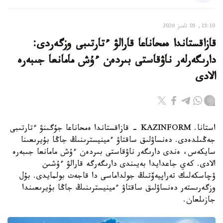
15:10, 05 تامىز 2026
قازاقستاندا ەمحاناعا قارالۋ ءتارتىبى وزگەردى:
دارىگەرلەر ناۋقاستى بىردەن ءۇش مامانعا جىبەرە
الادى
استانا. KAZINFORM - قازاقستاندا ەمحاناعا جۇگىنۋ ءتارتىبى
جەڭىلدەدى. دەنساۋلىق ساقتاۋ ءمينيسترىنىڭ جاڭا بۇيرىعىنا
سايكەس، ەندى دارىگەر ناۋقاستى بىردەن ءۇش مامانعا جىبەرە
الادى. كەي جاعدايدا بەيىندى دارىگەرگە قارالۋ ءۇشىن
ۋچاسكەلىك تەراپيەۆتىڭ جولداماسى دا قاجەت بولمايدى. بۇل
وزگەرىستەر دەنساۋلىق ساقتاۋ ءمينيسترىنىڭ جاڭا بۇيرىعىندا
جازىلعان.