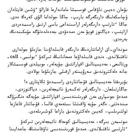
ءتۇرلى ماماننىڭ كونسۋلتاتسياسىنا جولداما بەرە الادى.
بۇعان دەيىن ناۋقاس قوسىمشا ماماندارعا قارالۋ ءۇشىن قايتادان
ۋچاسكەلىك دارىگەرگە بارىپ، جاڭا جولداما الۋى كەرەك ەدى.
جاڭا ءتارتىپ دارىگەرلەر اراسىنداعى باسى ارتىق راسىمدەردى
ازايتىپ، دياگنوز قويۋ مەن ەمدەۋدى جەدەلدەتۋگە مۇمكىندىك
بەرەدى.
سونداي-اق ازاماتتاردىڭ دارىگەر قابىلداۋىنا جازىلۋ جولدارى
ناقتىلاندى. ەندى قابىلداۋعا ەمحانانىڭ تىركەۋ ءبولىمى، call-
ورتالىعى، مەديسينالىق اقپاراتتىق جۇيەلەر، موبيلدى قوسىمشالار
جانە ەلەكتروندىق سەرۆيستەر ارقىلى جازىلۋعا بولادى.
بۇيرىقتا مەديسينالىق قۇجاتتاردى راسىمدەۋ تالاپتارى دا
جاڭارتىلعان. دارىگەرلەر تەكسەرۋ ناتيجەلەرىن، دياگنوزدى،
ەمدەۋ جوسپارى مەن قورىتىندىسىن اقپاراتتىق جۇيەگە ەنگىزۋگە
مىندەتتى. ەگەر جۇيە ۋاقىتشا ىستەمەي قالسا، قۇجاتتار قاعازعا
تولتىرىلىپ، كەيىن ەلەكتروندىق بازاعا كوشىرىلەدى.
سونىمەن بىرگە، مەديسينالىق كومەك ناتيجەلەرىن تىركەۋ
ءتارتىبى ناقتىلاندى. ەمدەۋ قورىتىندىسى ناۋقاستىڭ جاعدايىنا