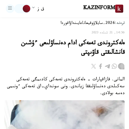
KAZINFORM
ق ز
ترەند:
2026-سايلاۋ
وقيعا
تاعايىنداۋ
اقوردا
14:56, 21 شىلدە 2023
ەلەكتروندى تەمەكى ادام دەنساۋلىعى ءۇشىن
قانشالىقتى قاۋىپتى
الماتى. قازاقپارات - ەلەكتروندى تەمەكى كادىمگى تەمەكى
سەكىلدى دەنساۋلىققا زياندى. ونى سونداي-اق تەمەكى ءونىمى
دەسە بولادى.