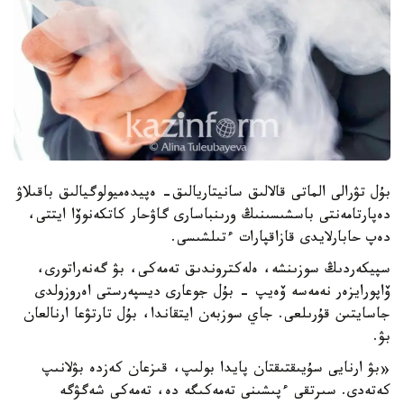
بۇل تۋرالى الماتى قالالىق سانيتاريالىق- ەپيدەميولوگيالىق باقىلاۋ
دەپارتامەنتى باسشىسىنىڭ ورىنباسارى گاۋحار كاتكەنوۆا ايتتى،
دەپ حابارلايدى قازاقپارات ءتىلشىسى.
سپيكەردىڭ سوزىنشە، ەلەكتروندىق تەمەكى، بۋ گەنەراتورى،
ۆاپورايزەر نەمەسە ۆەيپ - بۇل جوعارى ديسپەرستى اەروزولدى
جاسايتىن قۇرىلعى. جاي سوزبەن ايتقاندا، بۇل تارتۋعا ارنالعان
بۋ.
«بۋ ارنايى سۇيىقتىقتان پايدا بولىپ، قىزعان كەزدە بۋلانىپ
كەتەدى. سىرتقى ءپىشىنى تەمەكىگە دە، تەمەكى شەگۋگە