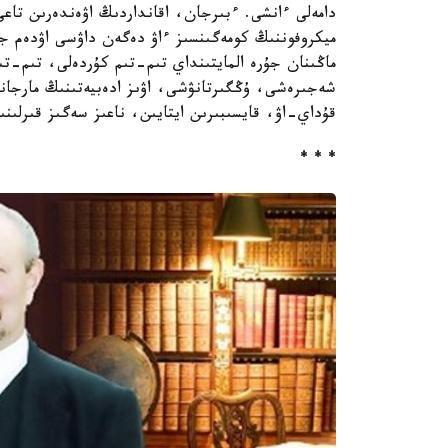
دامەلى ءانشى. ءبىرجان، اقانداردىڭ اۋەندەرىن تاعى
ميكروفوننىڭ كومەگىنسىز ءاۋ دەگەن داۋسى اۋدەم جە
ماڭىنان جۇرە المايتىنداي تىم-تىم كۇردەلى، تىم-تى
شەجىرەشى، ۇڭگىرتانۋشى، اۋىز ادەبيەتىنىڭ مارجاند
قۇداي-اۋ، قايسىبىرىن ايتايىن، ناعىز سەگىز قىرلىن
* * *