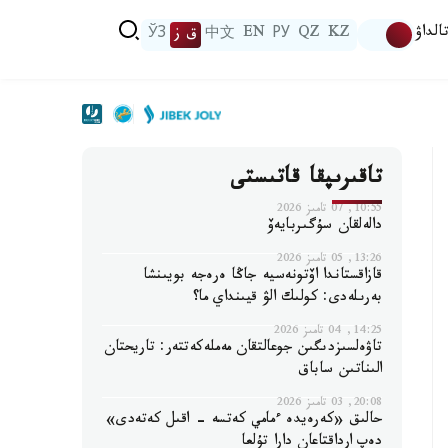
الداۋ
KZ
QZ
РУ
EN
中文
ق ز
ЎЗ
تاقىرىپقا قاتىستى
10:55, 07 تامىز 2026
دالەلقان سۇگىربايەۆ
13:26, 05 تامىز 2026
قازاقستاندا اۆتونەسيە جاڭا ەرەجە بويىنشا
بەرىلەدى: كولىك الۋ قيىنداي ما؟
14:25, 04 تامىز 2026
تاۋەلسىزدىگىن جوعالتقان مەملەكەتتەر: تاريحتان
الىناتىن ساباق
20:08, 03 تامىز 2026
حالىق «كەرەيدە ءمامي كەتسە - اقىل كەتەدى»
دەپ ارداقتاعان دارا تۇلعا