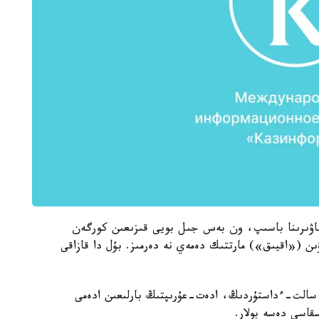
ن باۋىرىنا باسىپ، ون بەس جىل بويى قىزىعىن كورگەن
ن («اقيىق») مارتتىك دەمەي نە دەرمىز. بۇل دا قازاقى
سالت-ءداستۇردىڭ، ادەت-عۇرىپتىڭ بارلىعىن ادەمى
قاسى دەسە بولار.