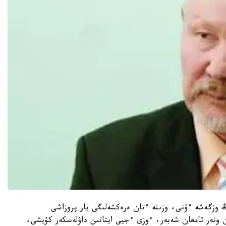
ڭ وزگەشە ءۇنى، وزىنە ءتان ەرەكشەلىگى بار پروزاشى
 ونەر تامعان شەبەر، ءوزى ءجيى ايتاتىن داۋلەسكەر كۇيشى،