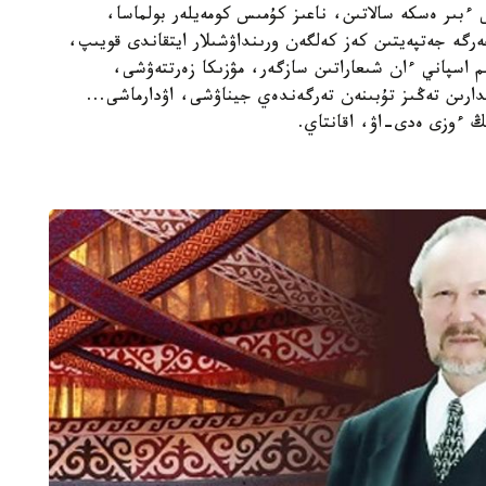
 ءبىر ەسكە سالاتىن، ناعىز كۇمىس كومەيلەر بولماسا،
رگە جەتپەيتىن كەز كەلگەن ورىنداۋشىلار ايتقاندى قويىپ،
م اسپاني ءان شىعاراتىن سازگەر، مۋزىكا زەرتتەۋشى،
ارىن تەڭىز تۇبىنەن تەرگەندەي جيناۋشى، اۋدارماشى...
ىڭ ءوزى ەدى-اۋ، اقانتاي.