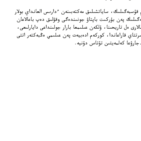
 قۇسبەگىلىك، ساياتشىلىق مەكتەبىنەن ءدارىس العانداي بولار
ىلىك پەن بۇركىت باپتاۋ جونىندەگى وقۋلىق دەپ باعالاعان
رى ەل تاريحىنا، ۇلكەن عىلىمعا بارار جولىنداعى دايارلىعى،
تتاي قاراعاندا، كوركەم ادەبيەت پەن عىلىمي ەڭبەكتەر اتتى
ارۋعا كەلمەيتىن تۇتاس دۇنيە.