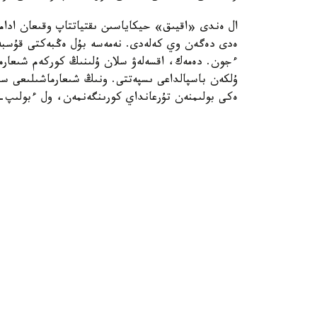
ال ەندى «اقيىق» حيكاياسىن ىقتياتتاپ وقىعان ادام
ەدى دەگەن وي كەلەدى. نەمەسە بۇل ەڭبەكتى قۇسبەگ
ءجون. دەمەك، اقسەلەۋ سلان ۇلىنىڭ كوركەم شىعارمالا
ۇلكەن باسپالداعى ىسپەتتى. ونىڭ شىعارماشىلىعى سىر
ەكى بولىمنەن تۇرعانداي كورىنگەنمەن، ول ءبولىپ-ج