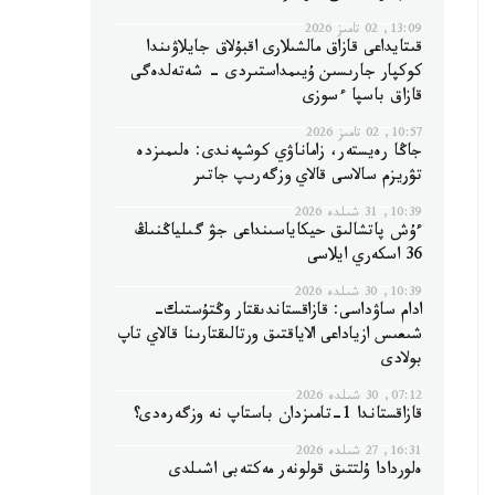
13:09, 02 تامىز 2026
قىتايداعى قازاق مالشىلارى اقبۇلاق جايلاۋىندا
كوكپار جارىسىن ۇيىمداستىردى - شەتەلدەگى
قازاق باسپا ءسوزى
10:57, 02 تامىز 2026
جاڭا رەيستەر، زاماناۋي كوشپەندى: ەلىمىزدە
تۋريزم سالاسى قالاي وزگەرىپ جاتىر
10:39, 31 شىلدە 2026
ءۇش پاتشالىق حيكاياسىنداعى جۋ گىلياڭنىڭ
36 اسكەري ايلاسى
10:39, 30 شىلدە 2026
ادام ساۋداسى: قازاقستاندىقتار وڭتۇستىك-
شىعىس ازياداعى الاياقتىق ورتالىقتارىنا قالاي تاپ
بولادى
07:12, 30 شىلدە 2026
قازاقستاندا 1-تامىزدان باستاپ نە وزگەرەدى؟
16:31, 27 شىلدە 2026
ەلوردادا ۇلتتىق قولونەر مەكتەبى اشىلدى