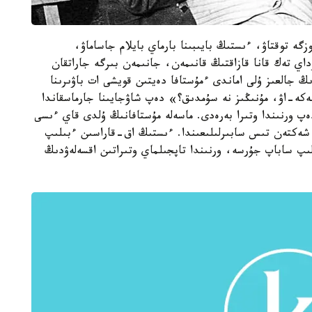
گە توقتاۋ، ءىستىڭ بايىبىنا بارماي بايلام جاساماۋ،
اي تەك قانا قازاقتىڭ قانىمەن، جانىمەن بىرگە جاراتقان
ڭ جالعىز ۇلى اماندى ءمۇستافا دەيتىن قويشى ات باۋىرىنا
كە-اۋ، مۇنىڭىز نە سۇمدىق؟» دەپ شاۋجايىنا جارماسقاندا
 ورنىندا وتىرا بەرەدى. ماسەلە مۇستافانىڭ ۇلدى قاي ءىسى
 شەكتەن تىس سابىرلىلىعىندا. ءىستىڭ اق-قاراسىن ءبىلىپ
كەلىپ ساباپ جۇرسە، ورنىندا تاپجىلماي وتىراتىن اقسەلەۋدىڭ