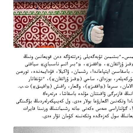
مىس-ءبىتىمىن تۇبەگەيلى زەرتتەۋگە دەن قويعانىن ونىڭ
ىز ۇزاتقان»، «اققىز»، «ءبىر اتىم ناسىباي» سياقتى
. باسقاسىن ايتپاعاندا، رشىمان، ۋاكيلا، قۇدايمەندە، تورعىن
ۇركەيلەر، بوزداق، ساحي («قىز ۇزاتقان»)، ءتۇنقاتار
 الامان، سىرعا («اققىز»)، وڭعار، راقىش («اقيىق») ت.ب.
ىڭ قازىرگى ۋاقىتتان مۇلدە باسقاشا، ەرتەرەك
ادا وتكەنىن اڭعارۋعا بولار ەدى. ول كەيىپكەرلەردىڭ بۇگىنگى
ا، گۇلناراسى ەمەس ەكەنى جانە رشىماننىڭ ورنىنا قايرات
عانىڭ سول كەزەڭدە وتكەنىنە كۇمان تۋار ەدى.