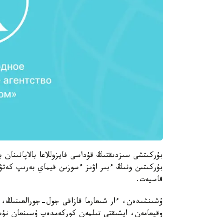
بۇركىتشى سىزدىقتىڭ قۇداسى فايزوللاعا بالاپانىنا
بۇركىتىن ونىڭ ءبىر اۋىز ءسوزىن قيماي بەرىپ كەتۋى
قاسيەت.
ۇشىنشىدەن، ءار شىعارما قازاقى جول-جورالعىنىڭ، 
وقيعامەن، ايشىقتى تىلمەن كوركەمدەپ ۇسىنعان نۇس