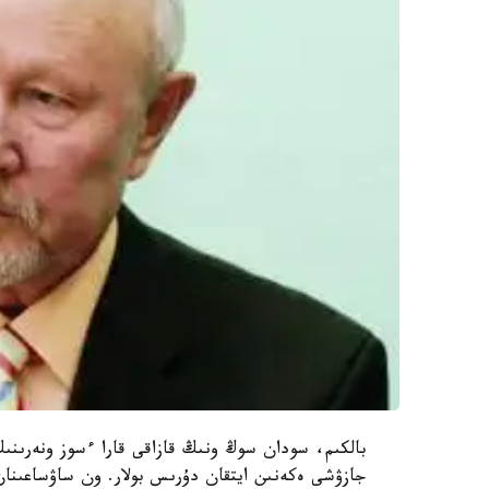
بالكىم، سودان سوڭ ونىڭ قازاقى قارا ءسوز ونەرىنى
جازۋشى ەكەنىن ايتقان دۇرىس بولار. ون ساۋساعىنان