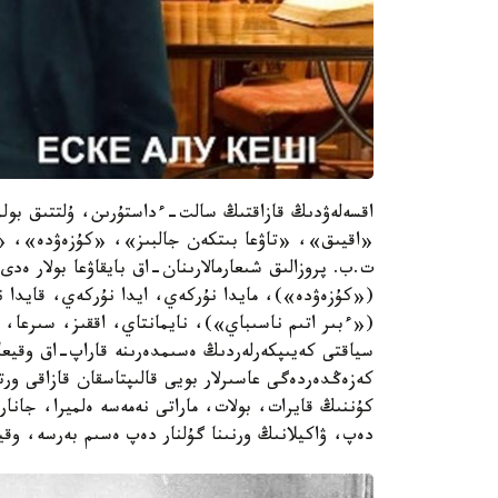
اقسەلەۋدىڭ قازاقتىڭ سالت-ءداستۇرىن، ۇلتتىق بول
«اقيىق»، «تاۋعا بىتكەن جالبىز»، «كۇزەۋدە»، «ق
ت.ب. پروزالىق شىعارمالارىنان-اق بايقاۋعا بولار ەدى
(«كۇزەۋدە»)، مايدا نۇركەي، ايدا نۇركەي، قايدا ن
(«ءبىر اتىم ناسىباي»)، نايمانتاي، اققىز، سىرعا،
سياقتى كەيىپكەرلەردىڭ ەسىمدەرىنە قاراپ-اق وقيعان
كەزەڭدەردەگى عاسىرلار بويى قالىپتاسقان قازاقى ورت
كۇننىڭ قايرات، بولات، ماراتى نەمەسە ەلميرا، جانار
دەپ، ۋاكيلانىڭ ورنىنا گۇلنار دەپ ەسىم بەرسە، وقي