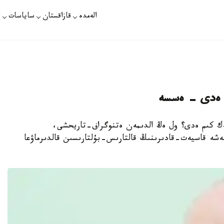
الەمدە
قازاقستان
ساياسات
ت
ى ەدى - ەسسە
بەك كىم ەدى؟ ول ەڭ الدىمەن ەتنوگراف-تاريحشى،
ەشە قاسيەت-قادىرىنىڭ قالتارىس-بۇلتارىسىن قالدىرماۋعا