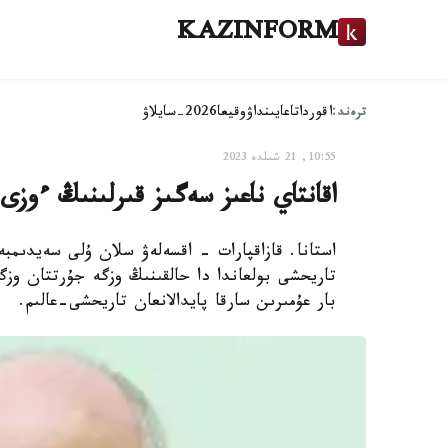
KAZINFORM
ترەند:
اقوردا
تاعايىنداۋ
وقيعا
2026-سايلاۋ
10:55, 21 شىلدە 2023
اقانتاي ناعىز سەگىز قىرلىنىڭ ءوز
استانا. قازاقپارات - اقسەلەۋ سلان ۇلى سەيدىم
تاريحشى بولعاندا دا حالقىنىڭ وزگە جۇرتتان وزگ
بار عۇمىرىن سارقا پايدالانعان تاريحشى-عالىم.