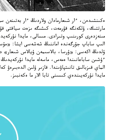
ەكىنشىدەن، ءار شىعارمادان ولاردىڭ ءار بەتىنەن سوز
مارتتىك، ۇلكەنگە قۇرمەت، كىشىگە ىزەت سياقتى قۇد
مىنەزدەرى كورىنىپ وتىرادى. مىسالى، مايدا نۇركەيدى
الىپ ساباپ جۇرگەندە اماننىڭ شەشەسى ايشا: «مۇسە
ۇلدىڭ اكەسى: «ۇرسا، بالاسىمەن ۇيالاس شىعار» دەپ
ءۇشىن ساباعانىندا ەمەس، ماسەلە مايدا نۇركەيدىڭ
الماي قىزبالىق تانىتپاۋىندا. قازىر ۇلىن الدەبىرەۋ 
مايدا نۇركەيىندەي كىسىنى تابا الار ما ەكەنبىز.