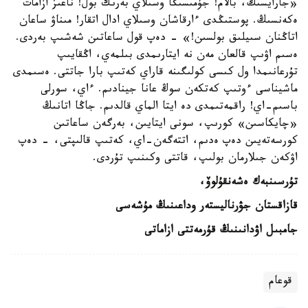
«جارايسىڭ، بالام! جۇمىسىڭا وسىلاي بەرىك بول! ناعىز ازامات
ەكەنسىڭ. پوستىڭدى ءارقاشان وسىلاي ادال اتقار! مىناۋ ساعان
اتاڭنان سىيلىق بولسىن!» - دەپ قول ساعاتىن شەشىپ بەردى.
ەسىم اۋىپ قالعان مەن نە ايتارىمدى بىلمەي، اڭقايىپ
تۇرعانىمدا ول كىسى كولىگىنە قاراي كەتىپ بارا جاتتى. ەسىمدى
ماشيناسى ءوتىپ كەتكەن سوڭ عانا جينادىم. ءاي، سورلى
باسىم-اي! راقمەتىمدى دە ايتا الماي قالدىم. جاڭا اتانىڭ
«چايكاسىن» كورىپ، سونى ايتايىن، بەرگەن ساعاتىن
كورسەتەيىن دەپ ەدىم، اتتەگەن-اي، كەتىپ قالىپتى، - دەپ
اۋكەن جىلارمان بولىپ، قاتتى وكىنىپ تۇردى.
تۇرسىنبەك ەشەنقۇلوۆ،
قازاقستان جۋرناليستەر وداعىنىڭ مۇشەسى
جامبىل اۋدانىنىڭ قۇرمەتتى ازاماتى
قوعام