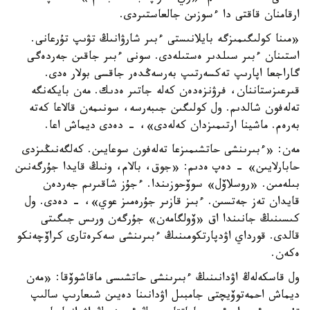
ارقامنان قاقتى دا ءسوزىن جالعاستىردى.
«مىنا كولىگىمىزگە بايلانىستى ءبىر شارۋانىڭ تۋىپ تۇرعانى.
استىنان ءبىر سىلدىر ەستىلەدى. سونى ءبىر جاقىن جەردەگى
گاراجعا اپارىپ تەكسەرتىپ بەرسەڭدەر جاقسى بولار ەدى.
قىرعىزستاننان، فرۋنزەدەن كەلە جاتىر ەدىك. مەن بايكەنگە
تەلەفون شالدىم. ول كولىگىن جىبەرسە، سونىمەن قالاعا كەتە
بەرەم. ماشينا ارتىمىزدان كەلەدى»، - دەدى ديماش اعا.
مەن: «ءبىرىنشى حاتشىمىزعا تەلەفون سوعايىن. كەلگەنىڭىزدى
حابارلايىن» - دەپ ەدىم: «جوق، بالام، ونىڭ قايدا جۇرگەنىن
بىلەمىن. «روسلاۆل» سوۆحوزىندا. ءجۇز شاقىرىم جەردەن
قايدان تەز جەتسىن. ءبىز قازىر جۇرەمىز عوي»، - دەدى. ول
كىسىنىڭ جانىندا اق «ۆولگامەن» جۇرگەن ورىس جىگىتى
قالدى. قورداي اۋدپارتكومىنىڭ ءبىرىنشى سەكرەتارى كراۆچەنكو
ەكەن.
ول قاسكەلەڭ اۋدانىنىڭ ءبىرىنشى حاتشىسى ماقاشوۆقا: «مەن
ديماش احمەتوۆيچتى جامبىل اۋدانىنا دەيىن شىعارىپ سالىپ