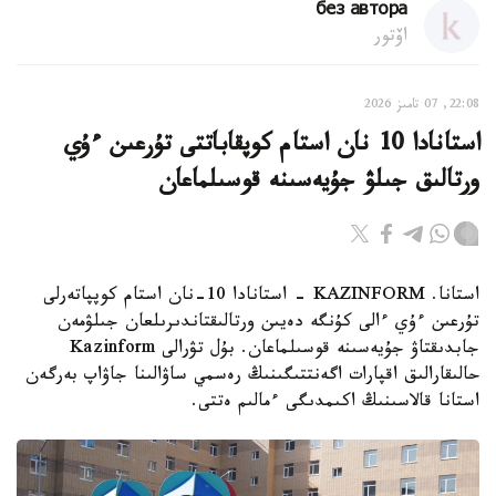
без автора
اۆتور
22:08, 07 تامىز 2026
استانادا 10 نان استام كوپقاباتتى تۇرعىن ءۇي
ورتالىق جىلۋ جۇيەسىنە قوسىلماعان
استانا. KAZINFORM - استانادا 10-نان استام كوپپاتەرلى
تۇرعىن ءۇي ءالى كۇنگە دەيىن ورتالىقتاندىرىلعان جىلۋمەن
جابدىقتاۋ جۇيەسىنە قوسىلماعان. بۇل تۋرالى Kazinform
حالىقارالىق اقپارات اگەنتتىگىنىڭ رەسمي ساۋالىنا جاۋاپ بەرگەن
استانا قالاسىنىڭ اكىمدىگى ءمالىم ەتتى.