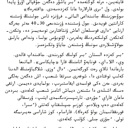
قايتەيىن، ەرتە كوكتەمدە ءبىر ياشۋر دەگەن جۇقپالى اۋرۋ پايدا
بولدى. ول ءىرى قارالاردا عانا كەزدەسەدى. «اقتەرەك»
سوۆحوزىنىڭ جانىنداعى الماتى- فرۋنزە تاس جولىنىڭ ۇستىنە
كارانتين قويدىق. جول ۇستىندە ۇزىندىعى 30-40 مەتر جەرگە
ارنايى ءدارى قوسىلعان اعاش ۇنتاقتارىن توسەيمىز دە، وتكەن-
كەتكەن كولىكتەردىڭ يەلەرىن، اۆتوبۋس بولسا، ونداعى بارلىق
جولاۋشىلاردى سونىڭ ۇستىنەن جاياۋ وتكىزەمىز.
ءبىر كەزدە الىستان ءبىر كولىك كورىندى. جاقىنداپ قالدى.
وي، اللا-اي، قونايەۆ اتامنىڭ قارا «چايكاسى». الماتىعا
بارعاندا تالاي رەت كورگەنمىن. ءدال ءوزى. شلاگباۋمنىڭ الدىنا
كەلىپ توقتادى دا، شوفەرى سىرتقا شىعىپ، اش دەگەن بەلگى
بەردى. مەن ەكى قولىمدى ايقاستىرىپ، بولمايدى دەيمىن. ارتقى
ەسىك اشىلدى دا ىشىنەن ديماش اتامىز شىعىپ كەلەدى. بىردەن
ماعان قاراي ءجۇردى. تارتىپسىزدىگىمدى ايتىپ، ۇرىسقالى
كەلەدى دەپ ويلادىم. كوزىم جىپىلىقتاپ كەتتى (ءسىرا،
قورىققانىمنان بولۋ كەرەك). قاراسام، كوز شاراسى مەيىرىمگە
تولى. ءجۇزى جىلى. كۇلىپ كەلەدى.