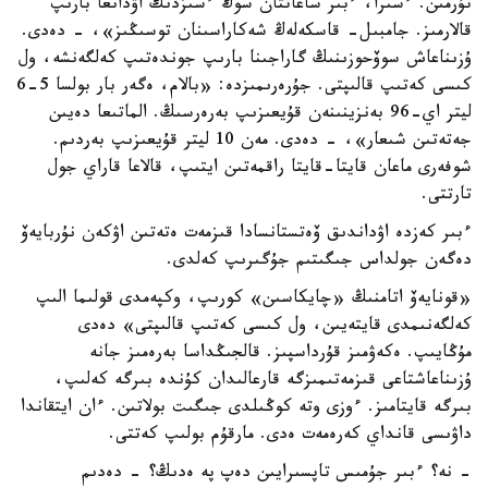
تۇرمىن. ءسىرا، ءبىر ساعاتتان سوڭ ءسىزدىڭ اۋدانعا بارىپ
قالارمىز. جامبىل- قاسكەلەڭ شەكاراسىنان توسىڭىز»، - دەدى.
ۇزىناعاش سوۆحوزىنىڭ گاراجىنا بارىپ جوندەتىپ كەلگەنشە، ول
كىسى كەتىپ قالىپتى. جۇرەرىمىزدە: «بالام، ەگەر بار بولسا 5-6
ليتر اي-96 بەنزينىنەن قۇيعىزىپ بەرەرسىڭ. الماتىعا دەيىن
جەتەتىن شىعار»، - دەدى. مەن 10 ليتر قۇيعىزىپ بەردىم.
شوفەرى ماعان قايتا-قايتا راقمەتىن ايتىپ، قالاعا قاراي جول
تارتتى.
ءبىر كەزدە اۋداندىق ۆەتستانسادا قىزمەت ەتەتىن اۋكەن نۇربايەۆ
دەگەن جولداس جىگىتىم جۇگىرىپ كەلدى.
«قونايەۆ اتامنىڭ «چايكاسىن» كورىپ، وكپەمدى قولىما الىپ
كەلگەنىمدى قايتەيىن، ول كىسى كەتىپ قالىپتى» دەدى
مۇڭايىپ. ەكەۋمىز قۇرداسپىز. قالجىڭداسا بەرەمىز جانە
ۇزىناعاشتاعى قىزمەتىمىزگە قارعالىدان كۇندە بىرگە كەلىپ،
بىرگە قايتامىز. ءوزى وتە كوڭىلدى جىگىت بولاتىن. ءان ايتقاندا
داۋىسى قانداي كەرەمەت ەدى. مارقۇم بولىپ كەتتى.
- نە؟ ءبىر جۇمىس تاپسىرايىن دەپ پە ەدىڭ؟ - دەدىم