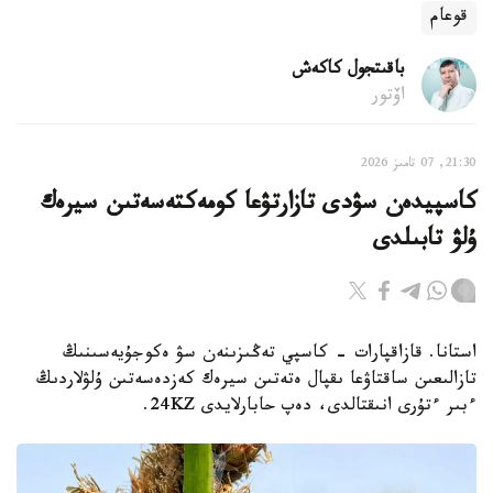
قوعام
باقىتجول كاكەش
اۆتور
21:30, 07 تامىز 2026
كاسپيدەن سۋدى تازارتۋعا كومەكتەسەتىن سيرەك
ۇلۋ تابىلدى
استانا. قازاقپارات - كاسپي تەڭىزىنەن سۋ ەكوجۇيەسىنىڭ
تازالىعىن ساقتاۋعا ىقپال ەتەتىن سيرەك كەزدەسەتىن ۇلۋلاردىڭ
ءبىر ءتۇرى انىقتالدى، دەپ حابارلايدى 24KZ.