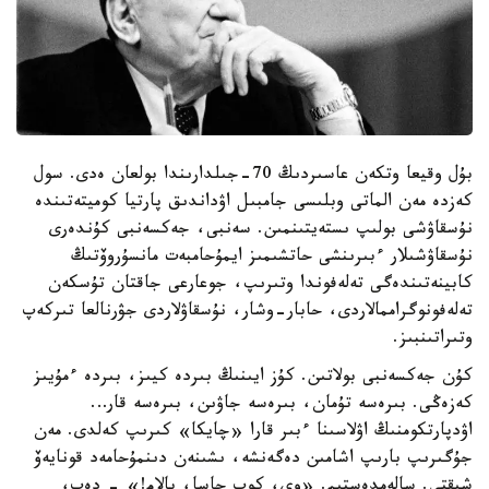
بۇل وقيعا وتكەن عاسىردىڭ 70-جىلدارىندا بولعان ەدى. سول
كەزدە مەن الماتى وبلىسى جامبىل اۋداندىق پارتيا كوميتەتىندە
نۇسقاۋشى بولىپ ىستەيتىنمىن. سەنبى، جەكسەنبى كۇندەرى
نۇسقاۋشىلار ءبىرىنشى حاتشىمىز ايمۇحامبەت مانسۇروۆتىڭ
كابينەتىندەگى تەلەفوندا وتىرىپ، جوعارعى جاقتان تۇسكەن
تەلەفونوگراممالاردى، حابار-وشار، نۇسقاۋلاردى جۋرنالعا تىركەپ
وتىراتىنبىز.
كۇن جەكسەنبى بولاتىن. كۇز ايىنىڭ بىردە كيىز، بىردە ءمۇيىز
كەزەڭى. بىرەسە تۇمان، بىرەسە جاۋىن، بىرەسە قار…
اۋدپارتكومنىڭ اۋلاسىنا ءبىر قارا «چايكا» كىرىپ كەلدى. مەن
جۇگىرىپ بارىپ اشامىن دەگەنشە، ىشىنەن دىنمۇحامەد قونايەۆ
شىقتى. سالەمدەستىم. «وي، كوپ جاسا، بالام!» - دەپ،