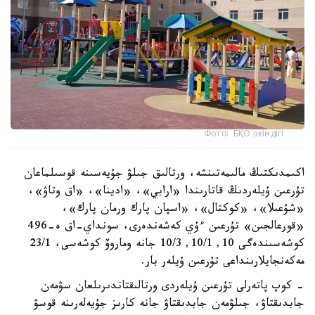
Фото: БҚО әкімдігі
اكىمدىكتىڭ مالىمەتىنشە، ورتالىق جىلۋ جۇيەسىنە قوسىلماعان
تۇرعىن ۇيلەردىڭ قاتارىندا «ارابي»، «ادينا»، «اق وتاۋ»،
«شۇعىلا»، «كوكتال»، «اسپان پارك ورمان پارك»،
«قورعالجىن» تۇرعىن ءۇي كەشەندەرى، سونداي-اق ە-496
كوشەسىندەگى 10, 10/1, 10/3 جانە وماروۆ كوشەسى، 23/1
مەكەنجايلارىنداعى تۇرعىن ۇيلەر بار.
- كوپ پاتەرلى تۇرعىن ۇيلەردى ورتالىقتاندىرىلعان سۋمەن
جابدىقتاۋ، جىلۋمەن جابدىقتاۋ جانە كارىز جۇيەلەرىنە قوسۋ