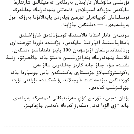
قۇرىلىس سالۋشىلار تاراپىنان بەرىلگەن تەحنيكالىق شارتتارعا
سايكەس جۇزەگە اسىرىلادى. قاجەتتى ينجەنەرلىك جەلىلەرگە
قوسىلماعان كوپپاتەرلى تۇرعىن ۇيلەردى پايدالانۋعا بەرۋگە جول
بەرىلمەيدى، — دەلىنگەن جاۋاپتا.
سونىمەن قاتار استانا قالاسىنىڭ كوممۋنالدىق شارۋاشىلىق
باسقارماسىنىڭ اقپاراتىنا سايكەس، بۇگىندە ەلوردا تۇرعىندارى
ورتالىقتاندىرىلعان اۋىزسۋمەن 100 پايىز قامتاماسىز ەتىلگەن.
قالانىڭ ينجەنەرلىك ينفراقۇرىلىمىن دامىتۋ جانە جاڭعىرتۋ، ونىڭ
ىشىندە سۋ، جىلۋ جانە كارىز جەلىلەرىن سالۋ مەن
رەكونسترۋكسيالاۋ جۇمىستارى بەكىتىلگەن باس جوسپارعا جانە
كوزدەلگەن بيۋدجەتتىك قارجىلاندىرۋ شەگىندە تۇراقتى تۇردە
جۇرگىزىلىپ كەلەدى.
بۇعان دەيىن، تۇرعىن ءۇي سەرتيفيكاتى كىمدەرگە بەرىلەدى
جانە ءۇي الۋدا نەنى ەسكەرۋ كەرەك ەكەنىن جازعانبىز.