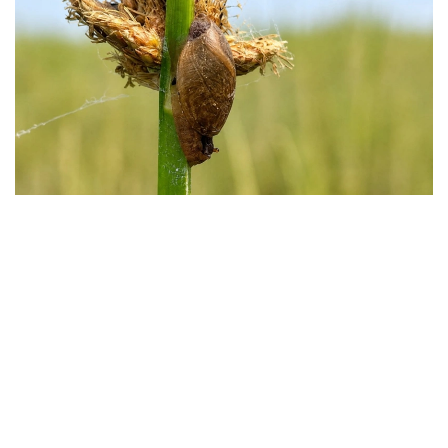
Фото: instagaram/akzhaiyk_oopt
«اقجايىق» مەملەكەتتىك تابيعي رەزەرۆاتىنىڭ ماماندارى جايىق
وزەنى اتىراۋى مەن كاسپي تەڭىزى جاعالاۋىنىڭ بيوالۋانتۇرلىلىگىن
زەرتتەۋ بارىسىندا كاسپيگە عانا ءتان Pyrgohydrobia conica
اتتى ۇلۋ ءتۇرىن انىقتادى.
مامانداردىڭ ايتۋىنشا، بۇل شاعىن باۋىراياقتى ۇلۋ قامىس وسكەن
تاياز سۋلاردا، سونداي-اق لايلى-قۇمدى تۇبىندە مەكەندەيدى.
ول سۋ ەكوجۇيەسىنىڭ ەكولوگيالىق جاعدايىن كورسەتەتىن