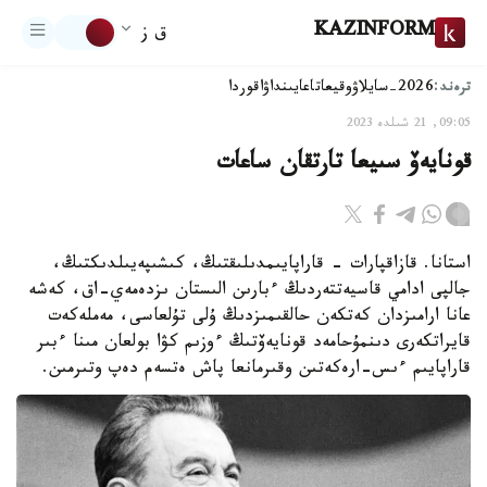
KAZINFORM
ق ز
ترەند:
2026-سايلاۋ
وقيعا
تاعايىنداۋ
اقوردا
09:05, 21 شىلدە 2023
قونايەۆ سىيعا تارتقان ساعات
استانا. قازاقپارات - قاراپايىمدىلىقتىڭ، كىشىپەيىلدىكتىڭ،
جالپى ادامي قاسيەتتەردىڭ ءبارىن الىستان ىزدەمەي-اق، كەشە
عانا ارامىزدان كەتكەن حالقىمىزدىڭ ۇلى تۇلعاسى، مەملەكەت
قايراتكەرى دىنمۇحامەد قونايەۆتىڭ ءوزىم كۋا بولعان مىنا ءبىر
قاراپايىم ءىس-ارەكەتىن وقىرمانعا پاش ەتسەم دەپ وتىرمىن.