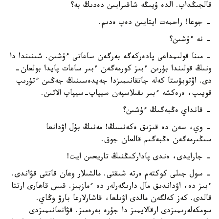
قالجىڭداپ. الدە ۇيىڭە شاقىرايىن دەدىڭ بە؟
- جوعا! راحمەت ايتايىن دەپ ەدىم.
- نە ءۇشىن؟
- مىنا قولىمداعى پادەركەگە بەرگەن ساعاتى ءۇشىن. شىنىندا دا
ونىڭ قولىندا بۇرىن ءبىز كورمەگەن ءبىر ساعات پايدا بولعان-
دى. اۆتوبۋستا كەلە جاتقانىمىزدا جەيدەسىنىڭ جەڭىن ءتۇرىپ
قويىپ، ەرەكشە ءبىر ىقىلاسپەن سيپاپ-سيپاپ الاتىن.
- قانداي ەڭبەگىڭ ءۇشىن؟
- وي، سەن دە قىزىق ەكەنسىڭ! مەنىڭ بۇل اۋدانعا
سىڭىرمەگەن ەڭبەگىم قالعان جوق.
- جارايدى، ەندى پاداركىڭنىڭ تاريحىن ايت!
- سول جىلى كوكتەم ەرتە شىقتى. مالشىلار وعان قاتتى قۋاندى.
ءبىز دە، اۋداندىق مال دارىگەرلەر دە ءمازبىز. قىس قاھارى ارتتا
قالدى. كەز كەلگەن مالدى اۋىلعا، قاشارلارعا بارۋ وڭاي.
سومكەلەرىمىزدى ارقالايمىز دا جۇرە بەرەمىز. قۋانعانىمىزدى