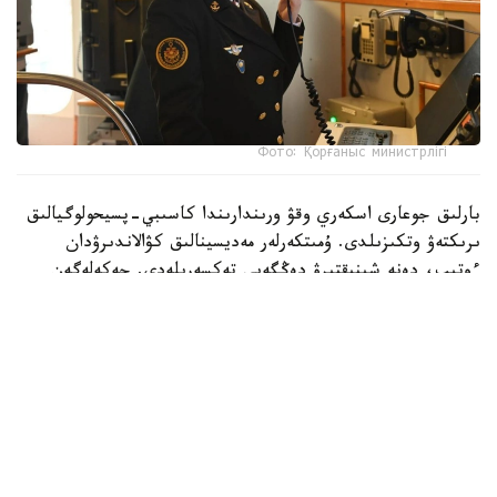
Фото: Қорғаныс министрлігі
بارلىق جوعارى اسكەري وقۋ ورىندارىندا كاسىبي-پسيحولوگيالىق
ىرىكتەۋ وتكىزىلدى. ۇمىتكەرلەر مەديسينالىق كۋالاندىرۋدان
ءوتىپ، دەنە شىنىقتىرۋ دەڭگەيى تەكسەرىلەدى. جەكەلەگەن
ماماندىقتار بويىنشا ۇمىتكەرلەر ءتۇسۋ ەمتيحاندارىن تاپسىرادى.
بۇگىنگى تاڭدا راديوەلەكترونيكا جانە بايلانىس اسكەري-
ينجەنەرلىك ينستيتۋتىنا 400 ۇمىتكەر قۇجات تاپسىردى.
كونكۋرستىق ىرىكتەۋ 6 ماماندىق جانە 12 بىلىكتىلىك بويىنشا
جۇرگىزىلەدى. «اقپاراتتى قورعاۋدى ۇيىمداستىرۋ جانە
تەحنولوگياسى» جانە «راديوەلەكتروندىق بارلاۋ مەن
راديوەلەكتروندىق كۇرەستى ۇيىمداستىرۋ» ماماندىقتارى ۇلكەن