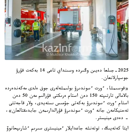
2025-جىلعا دەيىن وڭىردە وسىنداي تاعى 14 بەكەت قۇرۋ
جوسپارلانعان.
«قوسىمشا، ءورت ءسوندىرۋ بولىمشەلەرى جوق ەلدى مەكەندەردە
بالامالى تارتىپتە 150 دەن استام ەرىكتى قۇرالىم مەن 50 دەن
استام ءورت ءسوندىرۋ بەكەتى جۇمىس ىستەيدى، ولار قاجەتتى
تەحنيكامەن جانە ءورت ءسوندىرۋ قۇرالدارىمەن جابدىقتالعان»،
- دەدى مينيستر.
ايتا كەتەيىك، توتەنشە جاعدايلار ءمينيسترى سىرىم ءشارىپحانوۆ