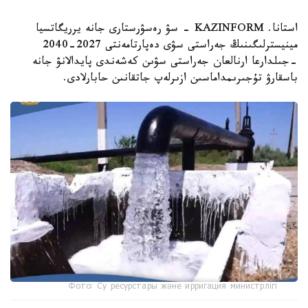
استانا. KAZINFORM - سۋ رەسۋرستارى جانە يرريگاتسيا
مينيسترلىگىنىڭ جەراستى سۋى دەپارتامەنتى 2027-2040
-جىلدارعا ارنالعان جەراستى سۋىن كەشەندى پايدالانۋ جانە
باسقارۋ تۇجىرىمداماسىن ازىرلەپ جاتقانىن حابارلادى.
Фото: Су ресурстары және ирригация министрлігі