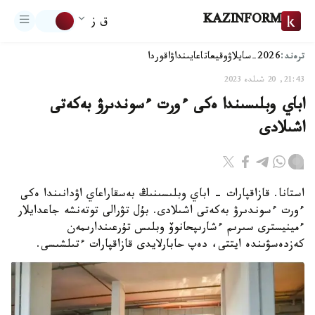
KAZINFORM
ق ز
ترەند:
2026-سايلاۋ
وقيعا
تاعايىنداۋ
اقوردا
21:43, 20 شىلدە 2023
اباي وبلىسىندا ەكى ءورت ءسوندىرۋ بەكەتى
اشىلادى
استانا. قازاقپارات - اباي وبلىسىنىڭ بەسقاراعاي اۋدانىندا ەكى
ءورت ءسوندىرۋ بەكەتى اشىلادى. بۇل تۋرالى توتەنشە جاعدايلار
ءمينيسترى سىرىم ءشارىپحانوۆ وبلىس تۇرعىندارىمەن
كەزدەسۋىندە ايتتى، دەپ حابارلايدى قازاقپارات ءتىلشىسى.