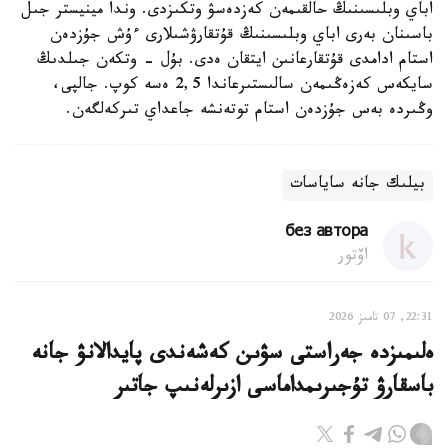
اباي وبلىسىنىڭ حالقىمەن كەزدەسۋ وتكىزدى. وندا مينيستر جىل
باسىنان بەرى اباي وبلىسىنىڭ قۇتقارۋشىلارى ءۇش جۇزدەن
استام ادامدى قۇتقارعانىن ايتقان ەدى. بۇل - وتكەن جىلدىڭ
سايكەس كەزەڭىمەن سالىستىرعاندا 2,5 ەسە كوپ. جالپى،
وڭىردە بەس جۇزدەن استام توتەنشە جاعداي تىركەلگەن.
بيلىك جانە ساياسات
без автора
اۆتور
22:31, 07 تامىز 2026
ەلىمىزدە جەراستى سۋىن كەشەندى پايدالانۋ جانە
باسقارۋ تۇجىرىمداماسى ازىرلەنىپ جاتىر