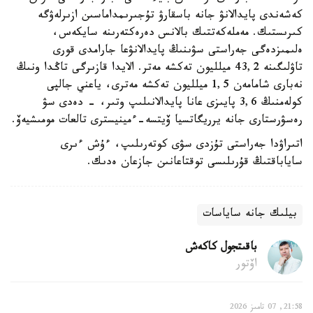
كەشەندى پايدالانۋ جانە باسقارۋ تۇجىرىمداماسىن ازىرلەۋگە
كىرىستىك. مەملەكەتتىك بالانس دەرەكتەرىنە سايكەس،
ەلىمىزدەگى جەراستى سۋىنىڭ پايدالانۋعا جارامدى قورى
تاۋلىگىنە 43,2 ميلليون تەكشە مەتر. الايدا قازىرگى تاڭدا ونىڭ
نەبارى شامامەن 1,5 ميلليون تەكشە مەترى، ياعني جالپى
كولەمنىڭ 3,6 پايىزى عانا پايدالانىلىپ وتىر، - دەدى سۋ
رەسۋرستارى جانە يرريگاتسيا ۆيتسە-ءمينيسترى تالعات مومىشيەۆ.
اتىراۋدا جەراستى تۇزدى سۋى كوتەرىلىپ، ءۇش ءىرى
ساياباقتىڭ قۇرىلىسى توقتاعانىن جازعان ەدىك.
بيلىك جانە ساياسات
باقىتجول كاكەش
اۆتور
21:58, 07 تامىز 2026