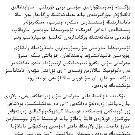
بۇگىندە ۆەدومستۆوارالىق جۇمىس توبى قۇرىلىپ، ساراپتامالىق
تالقىلاۋلار جۇرگىزىلدى جانە مەملەكەتتىك ورگاندار مەن سالا
ماماندارىنىڭ ۇسىنىستارىن ەسكەرە وتىرىپ، ەسكەرتۋلەر
پىسىقتالدى. الداعى كەزەڭدە تۇجىرىمداما جوباسىن جاريالاپ،
مۇددەلى مەملەكەتتىك ورگاندارمەن كەلىسۋ جوسپارلانىپ وتىر.
تۇجىرىمداما جەراستى سۋ رەسۋرستارىن باسقارۋدىڭ زاماناۋي
جۇيەسىن قالىپتاستىرۋعا باعىتتالعان. قۇجاتتى ىسكە اسىرۋ
جەراستى سۋىن يگەرۋ تيىمدىلىگىن ارتتىرۋعا، ەلدى مەكەندەر
مەن ەكونوميكا سالالارىن ۇتىمدى ءارى تۇراقتى سۋمەن قامتاماسىز
ەتۋگە، سونداي-اق سۋ قورىن ساقتاۋ مەن تولىقتىرۋعا
مۇمكىندىك بەرەدى.
- بۇگىندە قازاقستانداعى جەراستى سۋى زەرتتەلگەنىمەن، ولاردى
جان-جاقتى زەردەلەۋ دەڭگەيى ءالى دە جەتكىلىكسىز. بولاشاعى
زور كوپتەگەن ۋچاسكەدە قوسىمشا گيدروگەولوگيالىق زەرتتەۋلەر
جۇرگىزۋ، قورلاردى قايتا باعالاۋ جانە قوسىمشا بارلاۋ جۇمىستارىن
اتقارۋ قاجەت. بۇل ولاردىڭ ناقتى الەۋەتىن وبەكتيۆتى باعالاۋعا
مۇمكىندىك بەرەدى. وسىعان بايلانىستى ءبىز جەراستى سۋىن