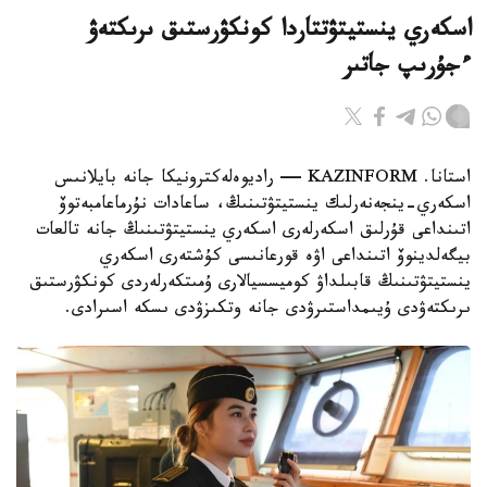
اسكەري ينستيتۋتتاردا كونكۋرستىق ىرىكتەۋ
ءجۇرىپ جاتىر
استانا. KAZINFORM — راديوەلەكترونيكا جانە بايلانىس
اسكەري-ينجەنەرلىك ينستيتۋتىنىڭ، ساعادات نۇرماعامبەتوۆ
اتىنداعى قۇرلىق اسكەرلەرى اسكەري ينستيتۋتىنىڭ جانە تالعات
بيگەلدينوۆ اتىنداعى اۋە قورعانىسى كۇشتەرى اسكەري
ينستيتۋتىنىڭ قابىلداۋ كوميسسيالارى ۇمىتكەرلەردى كونكۋرستىق
ىرىكتەۋدى ۇيىمداستىرۋدى جانە وتكىزۋدى ىسكە اسىرادى.