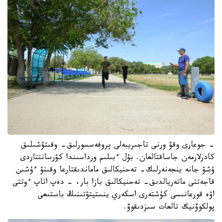
- جوعارى وقۋ ورنى تاجىريبەلى پروفەسسورلىق- وقىتۋشىلىق
كادرلارمەن جاساقتالعان. بۇل ءبىلىم ورداسىندا كۋرسانتتاردى
ۇشۋ جانە ينجەنەرلىك- تەحنيكالىق ماماندىقتارعا وقىتۋ ءۇشىن
قاجەتتى ماتەريالدىق- تەحنيكالىق بازا بار، - دەپ اتاپ ءوتتى
اۋە قورعانىسى كۇشتەرى اسكەري ينستيتۋتىنىڭ باستىعى
پولكوۆنيك تالعات سىزدىقوۆ.