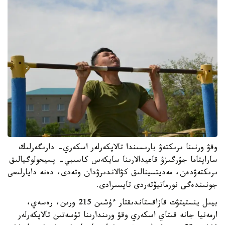
وقۋ ورنىنا ىرىكتەۋ بارىسىندا تالاپكەرلەر اسكەري- دارىگەرلىك
ساراپتاما جۇرگىزۋ قاعيدالارىنا سايكەس كاسىبي- پسيحولوگيالىق
ىرىكتەۋدەن، مەديتسينالىق كۋالاندىرۋدان وتەدى، دەنە دايارلىعى
جونىندەگى نورماتيۆتەردى تاپسىرادى.
بيىل ينستيتۋت قازاقستاندىقتار ءۇشىن 215 ورىن، رەسەي،
ارمەنيا جانە قىتاي اسكەري وقۋ ورىندارىنا تۇسەتىن تالاپكەرلەر