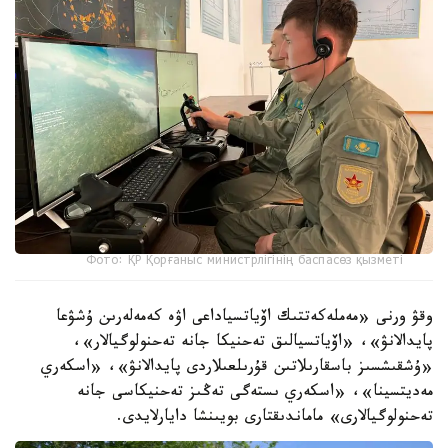
Фото: ҚР Қорғаныс министрлігінің баспасөз қызметі
وقۋ ورنى «مەملەكەتتىك اۆياتسياداعى اۋە كەمەلەرىن ۇشۋعا
پايدالانۋ»، «اۆياتسيالىق تەحنيكا جانە تەحنولوگيالار»،
«ۇشقىشسىز باسقارىلاتىن قۇرىلعىلاردى پايدالانۋ»، «اسكەري
مەديتسينا»، «اسكەري ىستەگى تەڭىز تەحنيكاسى جانە
تەحنولوگيالارى» ماماندىقتارى بويىنشا دايارلايدى.