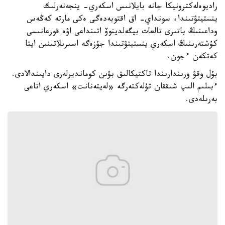
راديوەلەكترونيكا جانە بايلانىس اسكەري- ينجەنەرلىك
ينستيتۋتىندا، سونداي- اق اقتوبەدەگى ەكى مارتە كەڭەس
وداعىنىڭ باتىرى تالعات بيگەلدينوۆ اتىنداعى اۋە قورعانىسى
كۇشتەرىنىڭ اسكەري ينستيتۋتىندا جۇزەگە اسىرىلاتىنىن ايتا
كەتكەن ءجون.
بۇل وقۋ ورىندارىندا تاكتيكالىق بۋىن كومانديرلەرى دايىندالادى.
ءبىلىم الىپ شىققان تۇلەكتەرگە «لەيتەنانت» اسكەري اتاعى
بەرىلەدى.