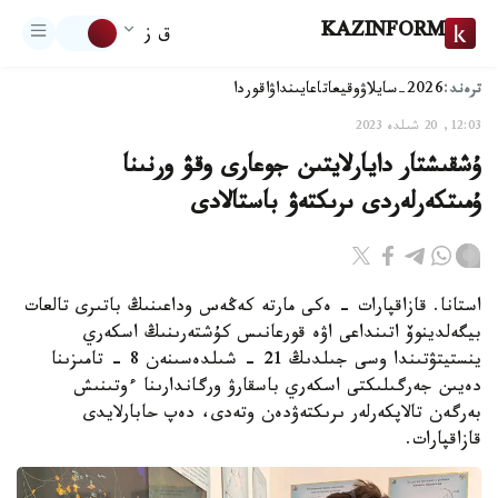
KAZINFORM
ق ز
ترەند:
2026-سايلاۋ
وقيعا
تاعايىنداۋ
اقوردا
12:03, 20 شىلدە 2023
ۇشقىشتار دايارلايتىن جوعارى وقۋ ورنىنا
ۇمىتكەرلەردى ىرىكتەۋ باستالادى
استانا. قازاقپارات - ەكى مارتە كەڭەس وداعىنىڭ باتىرى تالعات
بيگەلدينوۆ اتىنداعى اۋە قورعانىس كۇشتەرىنىڭ اسكەري
ينستيتۋتىندا وسى جىلدىڭ 21 - شىلدەسىنەن 8 - تامىزىنا
دەيىن جەرگىلىكتى اسكەري باسقارۋ ورگاندارىنا ءوتىنىش
بەرگەن تالاپكەرلەر ىرىكتەۋدەن وتەدى، دەپ حابارلايدى
قازاقپارات.