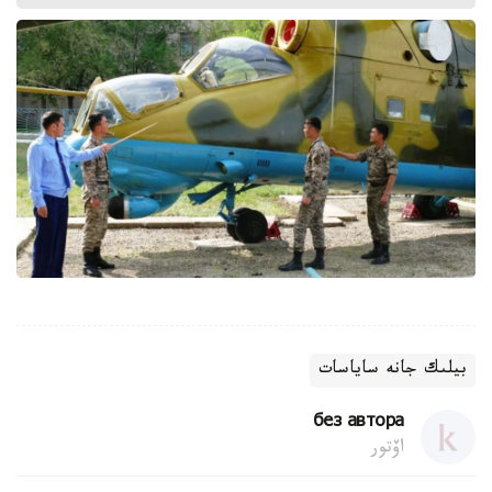
بيلىك جانە ساياسات
без автора
اۆتور