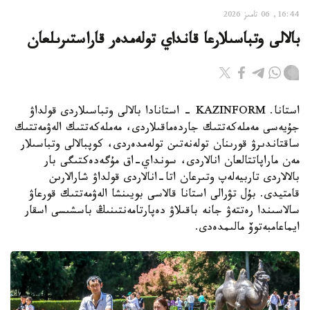
16:44, 06 تامىز 2026
بالالى وتباسىلارعا قانداي تولەمدەر قاراستىرىلعان
استانا. KAZINFORM - استانادا بالالى وتباسىلاردى قولداۋ
جۇيەسى مەملەكەتتىك جاردەماقىلاردى، مەملەكەتتىك الەۋمەتتىك
ساقتاندىرۋ قورىنان تولەنەتىن تولەمدەردى، كوپبالالى وتباسىلار
مەن ماراپاتتالعان انالاردى، سونداي-اق مۇگەدەكتىگى بار
بالالاردى تاربيەلەپ وتىرعان اتا-انالاردى قولداۋ شارالارىن
قامتيدى. بۇل تۋرالى استانا قالاسى بويىنشا الەۋمەتتىك قورعاۋ
سالاسىندا رەتتەۋ جانە باقىلاۋ دەپارتامەنتىنىڭ باسشىسى اسقار
ايماعامبەتوۆ مالىمدەدى.