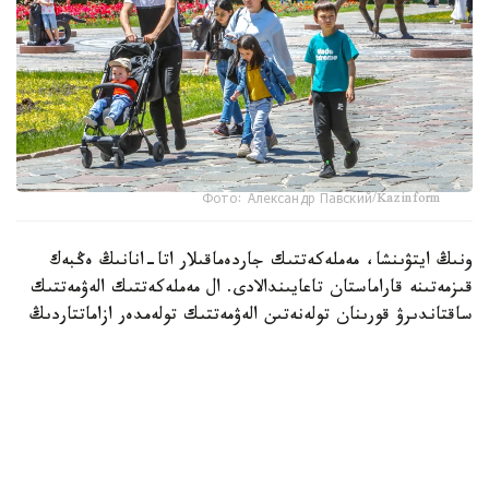
Фото: Александр Павский/Kazinform
ونىڭ ايتۋىنشا، مەملەكەتتىك جاردەماقىلار اتا-انانىڭ ەڭبەك
قىزمەتىنە قاراماستان تاعايىندالادى. ال مەملەكەتتىك الەۋمەتتىك
ساقتاندىرۋ قورىنان تولەنەتىن الەۋمەتتىك تولەمدەر ازاماتتاردىڭ
جوعالتقان تابىسىنىڭ ءبىر بولىگىن وتەۋگە باعىتتالعان.
- ءبىرىنشى، ەكىنشى جانە ءۇشىنشى بالا دۇنيەگە كەلگەن
كەزدە وتباسىعا 164350 تەڭگە كولەمىندە ءبىرجولعى
مەملەكەتتىك جاردەماقى تولەنەدى. ءتورتىنشى جانە ودان
كەيىنگى بالالار تۋعان جاعدايدا تولەم مولشەرى 272475 تەڭگە،