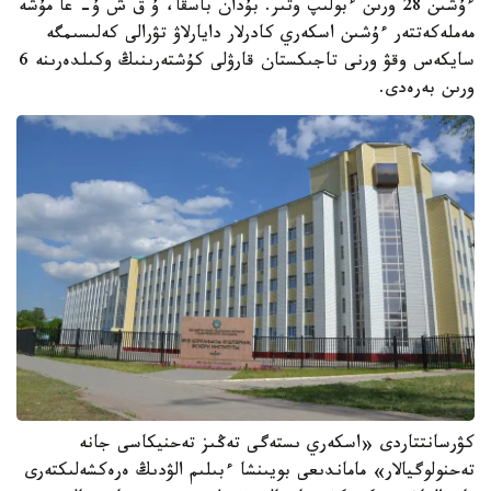
ءۇشىن 28 ورىن ءبولىپ وتىر. بۇدان باسقا، ۇ ق ش ۇ- عا مۇشە
مەملەكەتتەر ءۇشىن اسكەري كادرلار دايارلاۋ تۋرالى كەلىسىمگە
سايكەس وقۋ ورنى تاجىكستان قارۋلى كۇشتەرىنىڭ وكىلدەرىنە 6
ورىن بەرەدى.
كۋرسانتتاردى «اسكەري ىستەگى تەڭىز تەحنيكاسى جانە
تەحنولوگيالار» ماماندىعى بويىنشا ءبىلىم الۋدىڭ ەرەكشەلىكتەرى