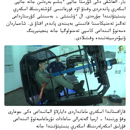
بار. العاشقى ەكى كۋرستا جالپى ءبىلىم بەرەتىن جانە جالپى
اسكەري پاندەردى وقىتۋ اۋە قورعانىسى كۇشتەرىنىڭ اسكەري
ينستيتۋتىندا جۇرەدى. ال ءۇشىنشى - بەسىنشى كۋرستارداعى
تەڭىز تەحنيكاسىنا قاتىستى بەيىندى پاندەر اقتاۋ ق. شاحماردان
ەسەنوۆ اتىنداعى كاسپي تەحنولوگيا جانە ينجينيرينگ
ۋنيۆەرسيتەتىندە وقىتىلادى.
قازاقستاندا اسكەري مامانداردى دايارلاۋ الماتىداعى ەكى جوعارى
وقۋ ورنىندا - ارميا گەنەرالى ساعادات نۇرماعامبەتوۆ اتىنداعى
قۇرلىق اسكەرلەرىنىڭ اسكەري ينستيتۋتىندا جانە