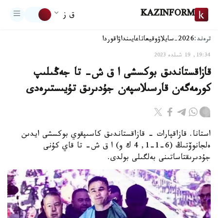
KAZINFORM
ق ز
ترەند:
2026-سايلاۋ
وقيعا
تاعايىنداۋ
اقوردا
19:34, 19 شىلدە 2023
قازاقستاندىق بوكسشى ا ق ش- تا جەڭىلىپ
كورمەگەن قارسىلاسپەن جۇدىرىق تۇيىستىرەدى
استانا. قازاقپارات - قازاقستاندىق كاسىپقوي بوكسشى ايدىن
ەلجانوۆتىڭ (6-1-1, 4 ك و) ا ق ش- تا قاي كۇنى
جۇدىرىقتاساتىنى بەلگىلى بولدى.