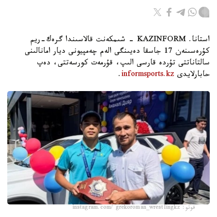
استانا. KAZINFORM - شىمكەنت قالاسىندا گرەك-ريم
كۇرەسىنەن 17 جاسقا دەيىنگى الەم چەمپيونى ديار امانالىنى
سالتاناتتى تۇردە قارسى الىپ، قۇرمەت كورسەتتى، دەپ
حابارلايدى
informsports.kz
.
فوتو: instagram.com/ grekoroman_wrestlingkz