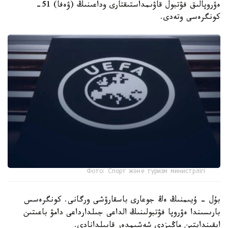
ەۋروپالىق فۋتبول قاۋىمداستىقتارى وداعىنىڭ (ۋەفا) 51-
كونگرەسى وتەدى.
Фото: Спорт және туризм министрлігі
بۇل - ۇيىمنىڭ ەڭ جوعارى باسقارۋشى ورگانى. كونگرەسس
بارىسىندا ەۋروپا فۋتبولىنىڭ الداعى جىلدارداعى دامۋ باعىتىن
ايقىندايتىن ماڭىزدى شەشىمدەر قابىلدانادى.