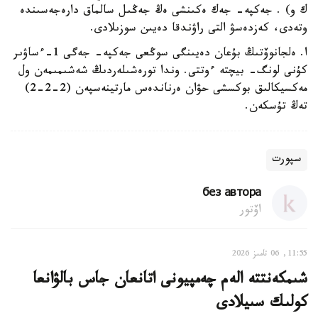
ك و) . جەكپە- جەك ەكىنشى ەڭ جەڭىل سالماق دارەجەسىندە
وتەدى، كەزدەسۋ التى راۋندقا دەيىن سوزىلادى.
ا. ەلجانوۆتىڭ بۇعان دەيىنگى سوڭعى جەكپە- جەگى 1-ءساۋىر
كۇنى لونگ- بيچتە ءوتتى. وندا تورەشىلەردىڭ شەشىمىمەن ول
مەكسيكالىق بوكسشى حۋان ەرناندەس مارتينەسپەن (2-2-2)
تەڭ تۇسكەن.
سپورت
без автора
اۆتور
11:55, 06 تامىز 2026
شىمكەنتتە الەم چەمپيونى اتانعان جاس بالۋانعا
كولىك سىيلادى