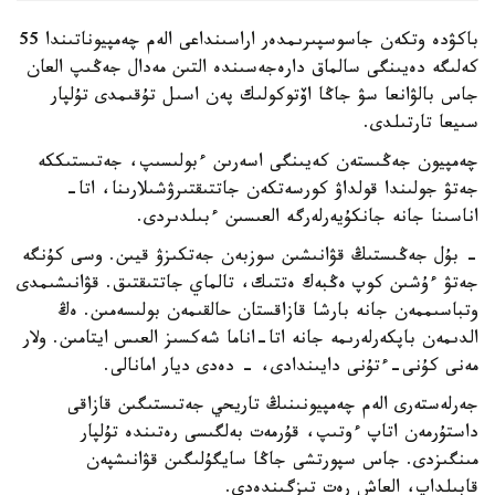
باكۋدە وتكەن جاسوسپىرىمدەر اراسىنداعى الەم چەمپيوناتىندا 55
كەلىگە دەيىنگى سالماق دارەجەسىندە التىن مەدال جەڭىپ العان
جاس بالۋانعا سۋ جاڭا اۆتوكولىك پەن اسىل تۇقىمدى تۇلپار
سىيعا تارتىلدى.
چەمپيون جەڭىستەن كەيىنگى اسەرىن ءبولىسىپ، جەتىستىككە
جەتۋ جولىندا قولداۋ كورسەتكەن جاتتىقتىرۋشىلارىنا، اتا-
اناسىنا جانە جانكۇيەرلەرگە العىسىن ءبىلدىردى.
- بۇل جەڭىستىڭ قۋانىشىن سوزبەن جەتكىزۋ قيىن. وسى كۇنگە
جەتۋ ءۇشىن كوپ ەڭبەك ەتتىك، تالماي جاتتىقتىق. قۋانىشىمدى
وتباسىممەن جانە بارشا قازاقستان حالقىمەن بولىسەمىن. ەڭ
الدىمەن باپكەرلەرىمە جانە اتا-اناما شەكسىز العىس ايتامىن. ولار
مەنى كۇنى-ءتۇنى دايىندادى، - دەدى ديار امانالى.
جەرلەستەرى الەم چەمپيونىنىڭ تاريحي جەتىستىگىن قازاقى
داستۇرمەن اتاپ ءوتىپ، قۇرمەت بەلگىسى رەتىندە تۇلپار
مىنگىزدى. جاس سپورتشى جاڭا سايگۇلىگىن قۋانىشپەن
قابىلداپ، العاش رەت تىزگىندەدى.