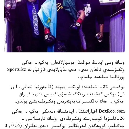
ونىڭ وسى ايدىڭ سوڭىنا جوسپارلانعان جەكپە- جەگى
وتكىزىلمەي قالعان ەدى، دەپ حابارلايدى قازاقپارات Sports.kz
پورتالىنا سىلتەمە جاساپ.
بوكسشى 22- شىلدەدە لونگ- بيچتە (كاليفورنيا شتاتى، ا ق
ش) بوكس كەشىندە رينگكە شىعۋى ءتيىس ەدى، ءبىراق
جەكپە- جەك بەلگىسىز سەبەپتەرمەن وتكىزىلمەيتىن بولدى.
BoxRec.com اقپاراتىنشا، ايدىننىڭ ەندىگى جەكپە- جەگى
26-تامىزدا كوممەرستە وتكىزىلەدى. ونىڭ قارسىلاسى -
جەڭىلىپ كورمەگەن امەريكالىق بوكسشى ەندي بەلتران (6-0, 3