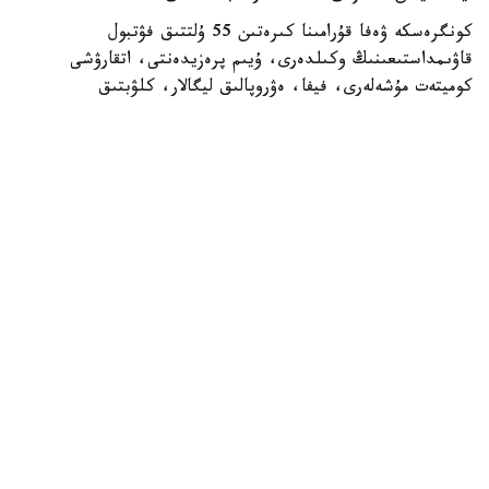
كونگرەسكە ۋەفا قۇرامىنا كىرەتىن 55 ۇلتتىق فۋتبول
قاۋىمداستىعىنىڭ وكىلدەرى، ۇيىم پرەزيدەنتى، اتقارۋشى
كوميتەت مۇشەلەرى، فيفا، ەۋروپالىق ليگالار، كلۋبتىق
بىرلەستىكتەر جانە حالىقارالىق سپورت ۇيىمدارىنىڭ وكىلدەرى
قاتىسادى.
الداعى كونگرەستىڭ باستى ەرەكشەلىكتەرىنىڭ ءبىرى - سايلاۋ
ءراسىمىنىڭ ءوتۋى. ءدال وسى استانادا ۋەفا پرەزيدەنتى مەن
اتقارۋشى كوميتەت مۇشەلەرى سايلانادى.
قازاقستاننىڭ وسىنداي اۋقىمدى ءىس-شارانى وتكىزۋ قۇقىعىنا
يە بولۋى - ۋەفا- نىڭ ەلىمىزگە بىلدىرگەن جوعارى سەنىمىنىڭ
جانە حالىقارالىق دەڭگەيدەگى سپورتتىق ءىس-شارالاردى
ۇيىمداستىرۋداعى تاجىريبەسى مەن الەۋەتىنىڭ مويىندالعانىنىڭ
ايقىن دالەلى. كونگرەستى ۇيىمداستىرۋعا بايلانىستى بارلىق
شىعىندى ۋەفا ءوز قاراجاتى ەسەبىنەن قارجىلاندىرادى.
ۋەفا كونگرەسىن وتكىزۋ قازاقستاندا فۋتبولدى دامىتۋعا
باعىتتالعان جۇيەلى جۇمىستىڭ زاڭدى جالعاسى بولماق. ەلىمىزدە