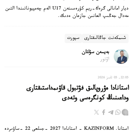
ديار امانالى گرەك-ريم كۇرەسىنەن U17 الەم چەمپيوناتىندا التىن
مەدال جەڭىپ العانىن جازعان ەدىك.
شىمكەنت جاڭالىقتارى
سپورت
بەيسەن سۇلتان
اۆتور
22:05, 05 تامىز 2026
استانادا ەۋروپالىق فۋتبول قاۋىمداستىقتارى
وداعىنىڭ كونگرەسى وتەدى
استانا. KAZINFORM - استانادا 2027 -جىلعى 22 -ساۋىردە