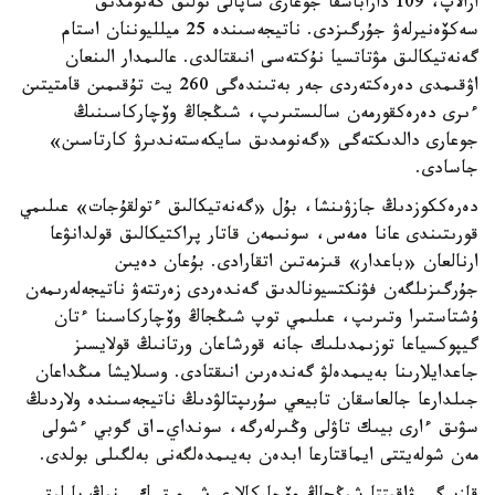
ارالاپ، 109 داراباسقا جوعارى ساپالى تولىق گەنومدىق
سەكۆەنيرلەۋ جۇرگىزدى. ناتيجەسىندە 25 ميلليوننان استام
گەنەتيكالىق مۋتاتسيا نۇكتەسى انىقتالدى. عالىمدار الىنعان
اۋقىمدى دەرەكتەردى جەر بەتىندەگى 260 يت تۇقىمىن قامتيتىن
ءىرى دەرەكقورمەن سالىستىرىپ، شىڭجاڭ وۆچاركاسىنىڭ
جوعارى دالدىكتەگى «گەنومدىق سايكەستەندىرۋ كارتاسىن»
جاسادى.
دەرەككوزدىڭ جازۋىنشا، بۇل «گەنەتيكالىق ءتولقۇجات» عىلىمي
قورىتىندى عانا ەمەس، سونىمەن قاتار پراكتيكالىق قولدانۋعا
ارنالعان «باعدار» قىزمەتىن اتقارادى. بۇعان دەيىن
جۇرگىزىلگەن فۋنكتسيونالدىق گەندەردى زەرتتەۋ ناتيجەلەرىمەن
ۇشتاستىرا وتىرىپ، عىلىمي توپ شىڭجاڭ وۆچاركاسىنا ءتان
گيپوكسياعا توزىمدىلىك جانە قورشاعان ورتانىڭ قولايسىز
جاعدايلارىنا بەيىمدەلۋ گەندەرىن انىقتادى. وسىلايشا مىڭداعان
جىلدارعا جالعاسقان تابيعي سۇرىپتالۋدىڭ ناتيجەسىندە ولاردىڭ
سۋىق ءارى بيىك تاۋلى وڭىرلەرگە، سونداي-اق گوبي ءشولى
مەن شولەيتتى ايماقتارعا ابدەن بەيىمدەلگەنى بەلگىلى بولدى.