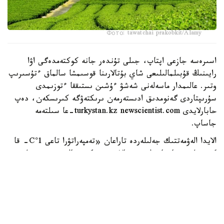
Фото: tawatchai prakobkit/Alamy
اسىرەسە جازعى اپتاپ، جىلى تۇندەر جانە كوكتەمدەگى اۋا
رايىنىڭ قۇبىلمالىلىعى شاي بۇتالارىنا قوسىمشا سالماق ءتۇسىرىپ
وتىر. عالىمدار ماسەلەنى شەشۋ ءۇشىن ىستىققا ءتوزىمدى
سۇرىپتاردى گەنومدىق ادىستەرمەن ىرىكتەۋگە كىرىسكەن، دەپ
حابارلايدى turkystan.kz newscientist.com-عا سىلتەمە
جاساپ.
الايدا الەۋمەتتىك جەلىلەردە تاراعان «تەمپەراتۋرا تاعى 1°C- قا
كوتەرىلسە، ماتچا مۇلدە جوعالادى» دەگەن مالىمدەمەنى عىلىمي
تۇرعىدان دالەلدەنگەن بولجام دەۋگە بولمايدى. قازىرگى
زەرتتەۋلەر كليماتتىڭ جىلىنۋى ءونىم كولەمىن ازايتىپ، جوعارى
ساپالى ماتچانىڭ ءدامىن وزگەرتۋى مۇمكىن ەكەنىن كورسەتەدى.
ءبىراق ناقتى ءبىر گرادۋسقا بايلانعان جويىلۋ شەگى انىقتالعان
جوق.