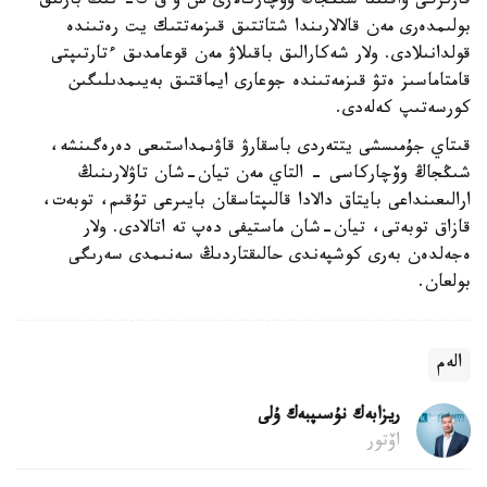
قازىرگى ۋاقىتتا شىڭجاڭ وۆچاركالارى ش و ق ك- نىڭ بارلىق
بولىمدەرى مەن قالالارىندا شتاتتىق قىزمەتتىك يت رەتىندە
قولدانىلادى. ولار شەكارالىق باقىلاۋ مەن قوعامدىق ءتارتىپتى
قامتاماسىز ەتۋ قىزمەتىندە جوعارى ايماقتىق بەيىمدىلىگىن
كورسەتىپ كەلەدى.
قىتاي جۇمىسشى يتتەردى باسقارۋ قاۋىمداستىعى دەرەگىنشە،
شىڭجاڭ وۆچاركاسى - التاي مەن تيان-شان تاۋلارىنىڭ
ارالىعىنداعى بايتاق دالادا قالىپتاسقان بايىرعى تۇقىم، توبەت،
قازاق توبەتى، تيان-شان ماستيفى دەپ تە اتالادى. ولار
ەجەلدەن بەرى كوشپەندى حالىقتاردىڭ سەنىمدى سەرىگى
بولعان.
الەم
ريزابەك نۇسىپبەك ۇلى
اۆتور