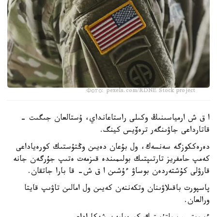
Фото: pexels.com/RDNE Stock project
ا ق ش ارمياسىنىڭ وكىلى راستاعانداي، ۇستالعان جىگىت -
قاتارداعى جاۋىنگەر ترەۆيس كينگ.
دەرەككوزگە سەنسەك، ول بۇعان دەيىن وڭتۇستىك كورەياداعى
كەمپ حامفريز تارتىپتىك بولىمىندە قىزمەت ەتىپ جۇرگەن جانە
قارۋلى كۇشتەردەن بوساۋ ءۇشىن ا ق ش- قا بارا جاتقان.
پاسپورت باقىلاۋىنان وتكەننەن كەيىن ول امالىن تاۋىپ قايتا
ورالعان.