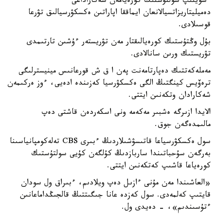
ءسويتىپ سولتۇستىك كورەيامەن شەكاراداعى
دەميليتاريزاتسيالانعان ايماققا اپاراتىن ەكسكۋرسيالىق تۋرعا
قوسىلادى.
بۇل وڭتۇستىك كورەيالىقتار مەن تۋريستەر ءۇشىن تارتىمدى
تۋريستىك ورىن سانالادى.
مەملەكەتتىك دەپارتامەنت پەن ا ق ش قورعانىس مينيسترلىگى
ترەۆيس كينگتىڭ الگى ەكسكۋرسيا كەزىندە ادەيى، ءوز ەركىمەن
شەكارادان وتكەنىن ايتتى.
الايدا ازىرگە ەشبىر مەكەمە ونى اسكەردەن قاشتى دەپ
مالىمدەگەن جوق.
سول ەكسكۋرسياعا قاتىسۋشىلاردىڭ ءبىرى CBS تەلەكومپانياسىنا
بەرگەن سۇحباتىندا ساربازدىڭ كۇلگەن كۇيى سولتۇستىك
كورەياعا قاشىپ كەتكەنىن ايتتى.
«العاشىندا مەن مۇنى ءازىل دەپ ويلادىم، ءبىراق ول سودان
قايتىپ كەلمەدى. سول كەزدە عانا جىگىتتىڭ قالجىڭداماعانىن
ءتۇسىندىم»، - دەيدى ول.