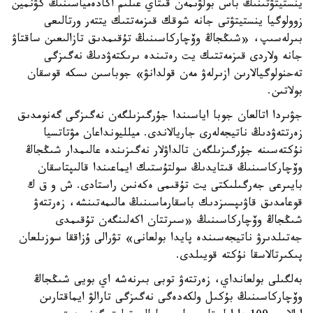
ينستيتۋتىنىڭ باس بولۋىمەن قىتاي عىلىم اكادەمياسىنىڭ كۋنمين
زوولوگيا ينستيتۋتى جانە شوقك قىزمەتتىك يتتەر ورتالىعى
بىرلەسىپ، «شىڭجاڭ وۆچاركاسىنىڭ تۇقىمدىق تازالىعىن ساقتاۋ
جانە ولاردى قىزمەتتىك يت رەتىندە ىرىكتەۋدىڭ نەگىزگى
تەحنولوگيالارىن ازىرلەۋ مەن قولدانۋ» جوباسىن ىسكە قوسقان
بولاتىن.
جۋىردا اتالعان جوبا اياسىندا جۇرگىزىلگەن نەگىزگى گەنومدىق
زەرتتەۋدىڭ ناتيجەلەرى جاريالاندى. ميلليونداعان مۋتاتسيا
نۇكتەسىنە جۇرگىزىلگەن تالداۋلار نەگىزىندە عالىمدار شىڭجاڭ
وۆچاركاسىنىڭ قىتايدىڭ سولتۇستىك ايماعىندا قالىپتاسقان
بايىرعى جەرگىلىكتى يت تۇقىمى ەكەنىن راستادى. ش و ق ك
قوعامدىق قاۋىپسىزدىك باسقارماسىنىڭ مالىمەتىنشە، زەرتتەۋ
شىڭجاڭ وۆچاركاسىنىڭ «سىرتتان اكەلىنگەن تۇقىمدى
جەتىلدىرۋ ناتيجەسىندە پايدا بولعانى» تۋرالى ۇزاققا سوزىلعان
پىكىرتالاسقا نۇكتە قويىلدى.
بەلگىلى بولعانداي، زەرتتەۋ توبى بىرنەشە اي بويى شىڭجاڭ
وۆچاركاسىنىڭ بۇكىل ولكەدەگى نەگىزگى تارالۋ ايماقتارىن