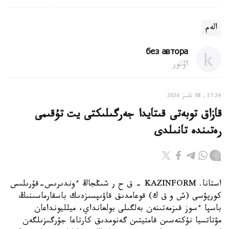
الەم
без автора
اۆتور
17:24, 08 تامىز 2026
قازاق توبەتى قىتايدا جەرگىلىكتى يت تۇقىمى
رەتىندە تانىلدى
استانا. KAZINFORM – ق ح ر شىڭجاڭ ءوندىرىس-قۇرىلىس
كورپۋسى (ش و ق ك) قوعامدىق قاۋىپسىزدىك باسقارماسىنىڭ
باسپا ءسوز قىزمەتىنەن بەلگىلى بولعانداي، ميلليونداعان
مۋتاتسيا نۇكتەسىن قامتيتىن گەنومدىق كارتاعا جۇرگىزىلگەن