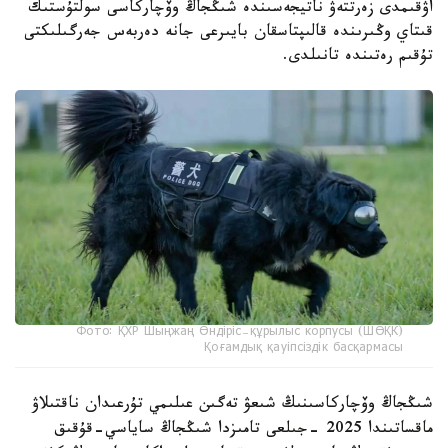
اۋقىمدى زەرتتەۋ ناتيجەسىندە شىڭجاڭ وۆچاركاسى سولتۇستىك
قىتاي وڭىرىندە قالىپتاسقان بايىرعى جانە دەربەس جەرگىلىكتى
تۇقىم رەتىندە تانىلدى.
Фото: ҚХР Шыңжаң Өндіріс-құрылыс корпусы (ШӨҚК)
Қоғамдық қауіпсіздік басқармасы
شىڭجاڭ وۆچاركاسىنىڭ شىعۋ تەگىن عىلىمي تۇرعىدان ناقتىلاۋ
ماقساتىندا 2025 -جىلعى تامىزدا شىڭجاڭ ساياسي-قۇقىق