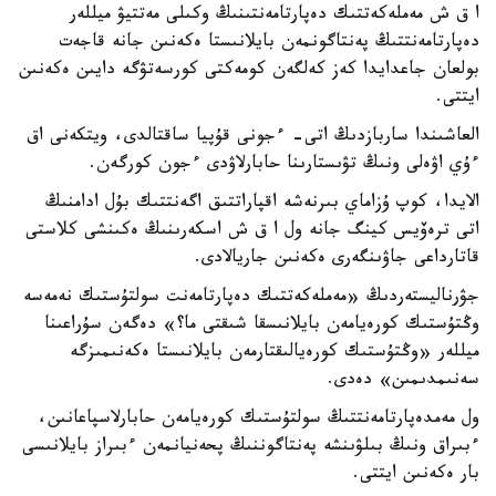
ا ق ش مەملەكەتتىك دەپارتامەنتىنىڭ وكىلى مەتتيۋ ميللەر
دەپارتامەنتتىڭ پەنتاگونمەن بايلانىستا ەكەنىن جانە قاجەت
بولعان جاعدايدا كەز كەلگەن كومەكتى كورسەتۋگە دايىن ەكەنىن
ايتتى.
العاشىندا ساربازدىڭ اتى- ءجونى قۇپيا ساقتالدى، ويتكەنى اق
ءۇي اۋەلى ونىڭ تۋىستارىنا حابارلاۋدى ءجون كورگەن.
الايدا، كوپ ۇزاماي بىرنەشە اقپاراتتىق اگەنتتىك بۇل ادامنىڭ
اتى ترەۆيس كينگ جانە ول ا ق ش اسكەرىنىڭ ەكىنشى كلاستى
قاتارداعى جاۋىنگەرى ەكەنىن جاريالادى.
جۋرناليستەردىڭ «مەملەكەتتىك دەپارتامەنت سولتۇستىك نەمەسە
وڭتۇستىك كورەيامەن بايلانىسقا شىقتى ما؟» دەگەن سۇراعىنا
ميللەر «وڭتۇستىك كورەيالىقتارمەن بايلانىستا ەكەنىمىزگە
سەنىمدىمىن» دەدى.
ول مەمدەپارتامەنتتىڭ سولتۇستىك كورەيامەن حابارلاسپاعانىن،
ءبىراق ونىڭ بىلۋىنشە پەنتاگوننىڭ پحەنيانمەن ءبىراز بايلانىسى
بار ەكەنىن ايتتى.