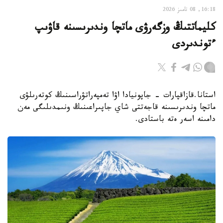
16:18, 08 تامىز 2026
كليماتتىڭ وزگەرۋى ماتچا وندىرىسىنە قاۋىپ
ءتوندىردى
استانا.قازاقپارات - جاپونيادا اۋا تەمپەراتۋراسىنىڭ كوتەرىلۋى
ماتچا وندىرىسىنە قاجەتتى شاي جاپىراعىنىڭ ونىمدىلىگى مەن
دامىنە اسەر ەتە باستادى.