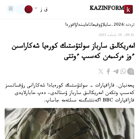
KAZINFORM
ق ز
ترەند:
2026-سايلاۋ
وقيعا
تاعايىنداۋ
اقوردا
09:51, 19 شىلدە 2023
امەريكالىق سارباز سولتۇستىك كورەيا شەكاراسىن
ءوز ەركىمەن كەسىپ ءوتتى
پحەنيان. قازاقپارات - سولتۇستىك كورەيادا شەكارانى رۇقساتسىز
كەسىپ وتكەن امەريكالىق سارباز ۇستالدى، دەپ حابارلايدى
قازاقپارات BBC اگەنتتىگىنە سىلتەمە جاساپ.