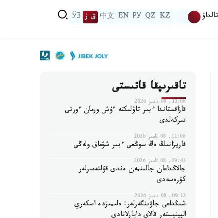
الداۋ
KZ
QZ
РУ
EN
中文
ق ز
ЎЗ
تاقىرىپقا قاتىستى
13:06, 08 تامىز 2026
قازاقستاندا ءبىر تاۋلىكتە ءۇش ورمان ءورتى
تىركەلدى
11:06, 08 تامىز 2026
فاريزانىڭ ەڭ سوڭعى ءبىر شۋماق ولەڭى
09:43, 08 تامىز 2026
جالاڭداعان جالىنمەن ەندى قۇلتەمىرلەر
كۇرەسەدى
09:12, 08 تامىز 2026
شىڭداعى جاۋىنگەرلەر: ەلىمىزدە اسكەري
الپينيستەر قالاي دايارلانادى