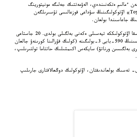
نەن ءمالىم ەتكەنىندەي، الەۋمەتتىك جەلىگە مونيتورينگ
جۇرگىزۋ بارىسىندا 15 -شىلدە كۇنى «Toyota Camry» اۆتوكولىگىنىڭ سۋداعى قوزعالىسى تۇسىرىلگەن
ىنىڭ جاعاسىندا بولعان.
«ول كولىكتەگى مەملەكەتتىك تىركەۋ ءنومىرىنىڭ باسقا اۆتوكولىككە تيەسىلى ەكەنى بەلگىلى بولدى. 20 جاستاعى
جۇرگىزۋشىگە قر اكىمشىلىك قۇقىقبۇزۋشىلىق كودەكسىنىڭ 590-بابى 3-بولىگىنە (كولىك قۇرالىنا كورىنەۋ جالعان
رى بەلگىسىن ورناتۋ) سايكەس اكىمشىلىك حاتتاما تولتىرىلىپ،
- تەسىك بولعاندىقتان، اۆتوكولىك دوڭعالاقتارى جارىلىپ