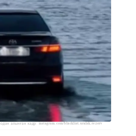
одан алынған кадр: instagram.com/blacklist.uralsk.rezerv