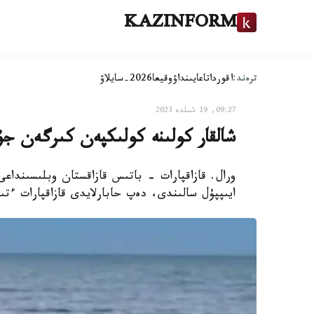
KAZINFORM
ترەند:
اقوردا
تاعايىنداۋ
وقيعا
2026-سايلاۋ
09:27, 19 شىلدە 2023
شالقار كولىنە كولىكپەن كىرگەن جۇر
ورال. قازاقپارات - باتىس قازاقستان وبلىسىنداع
ايىپپۇل سالىندى، دەپ حابارلايدى قازاقپارات ءت