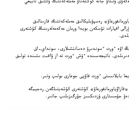
كەۋى ۇلىتاۋ جانە كوكشەتاۋ مەملەكەتتىك ۇلتتىق تابيعي
رمانقورعاۋ» رەسپۋبليكالىق مەملەكەتتىك قازىنالىق
ۋرالى اقپارات تۇسكەن بويدا ورمان مەكەمەلەرىنىڭ كۇشتەرى
لدى.
نىڭ اۋە ءورت ءسوندىرۋ دەسانتشىلارى، سونداي-اق
دىرىلدى. ناتيجەسىندە ءۇش ءورت تە از ۋاقىت ىشىندە تولىق
يعا بايلانىستى ءورت قاۋپى جوعارى بولىپ وتىر.
«قازاۆياورمانقورعاۋ» كۇشتەرى كۇشەيتىلگەن رەجيمگە
لدەۋ جۇمىستارى ۇزدىكسىز جۇرگىزىلىپ جاتىر.