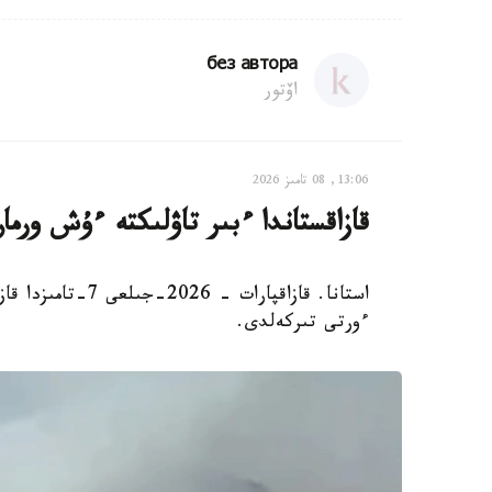
без автора
اۆتور
13:06, 08 تامىز 2026
قازاقستاندا ءبىر تاۋلىكتە ءۇش ورم
استانا. قازاقپارا
ءورتى تىركەلدى.