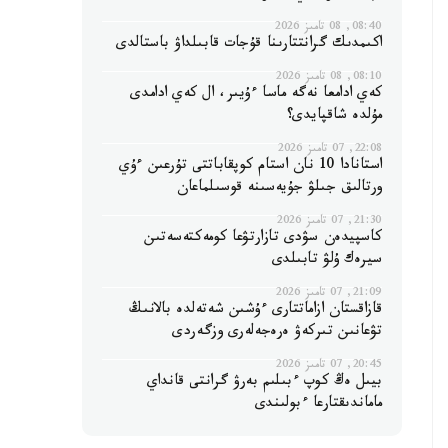
08:40, 08 تامىز 2026
اكىمدىك گرانتتارىنا قۇجات قابىلداۋ باستالدى
08:10, 08 تامىز 2026
كەي ادامعا نەگە ماسا ءۇيىر، ال كەي ادامدى
مۇلدە شاقپايدى؟
22:08, 07 تامىز 2026
استانادا 10 نان استام كوپقاباتتى تۇرعىن ءۇي
ورتالىق جىلۋ جۇيەسىنە قوسىلماعان
21:30, 07 تامىز 2026
كاسپيدەن سۋدى تازارتۋعا كومەكتەسەتىن
سيرەك ۇلۋ تابىلدى
21:09, 07 تامىز 2026
قازاقستان ازاماتتارى ءۇشىن شەتەلدە بالانىڭ
تۋعانىن تىركەۋ ەرەجەلەرى وزگەردى
20:45, 07 تامىز 2026
بيىل ەڭ كوپ ءبىلىم بەرۋ گرانتى قانداي
ماماندىقتارعا ءبولىندى