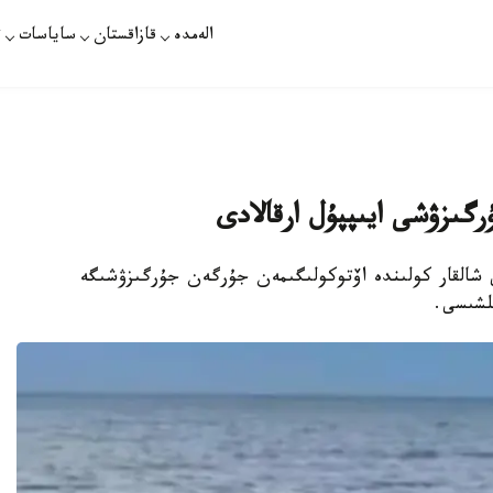
الەمدە
قازاقستان
ساياسات
ت
گىزۋشى ايىپپۇل ارقالادى
ى شالقار كولىندە اۆتوكولىگىمەن جۇرگەن جۇرگىزۋشىگە
ىلشىسى.