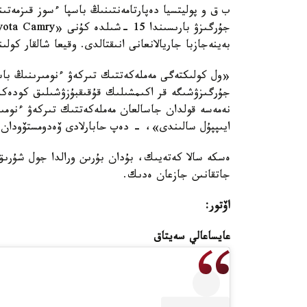
ب ق و پوليتسيا دەپارتامەنتىنىڭ باسپا ءسوز قىزمەتى
بەينەجازبا جاريالانعانى انىقتالدى. وقيعا شالقار كول
نەمەسە قولدان جاسالعان مەملەكەتتىك تىركەۋ ءنومى
ايىپپۇل سالىندى»، - دەپ حابارلادى ۆەدومستۆودان.
ەسكە سالا كەتەيىك، بۇدان بۇرىن ورالدا جول شۇرىق
جاتقانىن جازعان ەدىك.
اۆتور:
عايساعالي سەيتاق