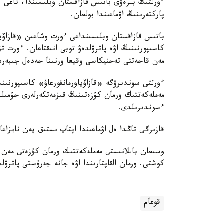
ءورتتىڭ بىرەۋى باتىس قازاقستان وبلىسىندا، تاعى ە
پاركتەرىنىڭ اۋماعىندا بولعان.
باتىس قازاقستان وبلىسىنداعى ءورت وشاعىن «قازاۆياو
كاسىپورنىنىڭ اۋە پاترۋلدەۋ توبى انىقتاعان. ءورت ت
مەن قاجەتتى تەحنيكاسى وقيعا ورنىنا جەدەل جىبەرى
ءورتتى سوندىرۋگە «قازاۆياورمانقورعاۋ» كاسىپورنى
مەملەكەتتىك ورمان كۇزەتىنىڭ قىزمەتكەرلەرى جۇمىل
ءسوندىرىلدى.
قازىرگى تاڭدا ەل اۋماعىندا اپتاپ ىستىق پەن نايزاعا
وسىعان بايلانىستى مەملەكەتتىك ورمان كۇزەتى مەن 
كوشتى. ورمان القاپتارىندا اۋە جانە جەرۇستى پاترۋ
قوعام