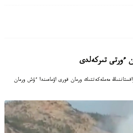
ان ءورتى تىركەلدى
ت - 2026-جىلعى 7-تامىزدا قازاقستاننىڭ مەملەكەتتىك ورمان قورى اۋماعىندا ءۇش ورمان