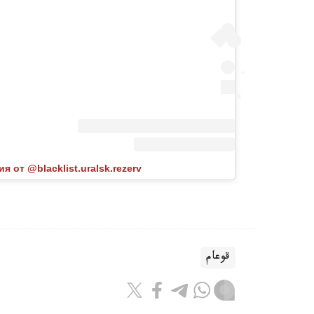
я от @blacklist.uralsk.rezerv
قوعام