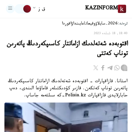
KAZINFORM
ق ز
ترەند:
2026-سايلاۋ
وقيعا
تاعايىنداۋ
اقوردا
18:40, 18 شىلدە 2023
اقتوبەدە شەتەلدىك ازاماتتار كاسىپكەردىڭ پاتەرىن
توناپ كەتتى
استانا. قازاقپارات - اقتوبەدە شەتەلدىك ازاماتتار كاسىپكەردىڭ
پاتەرىن توناپ كەتكەن. قازىر كۇدىكتىلەر قاماۋعا الىندى، دەپ
حابارلايدى قازاقپارات Polisia.kz-كە سىلتەمە جاساپ.