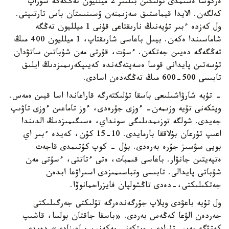
ەركوشا ەسىمدى تۇلىگىن بىلتىر 2 ميلليون تەڭگەگە سۇراپ
كەلگەن. الايدا قيماستىق سەزىمنەن ۇسىنىستان باس تارتىپتى.
ول كەزدە ءبىر تۇيەنىڭ نارىقتاعى قۇنى 1 ميلليون تەڭگە
شاماسىندا ەكەن. بيىل باعاسى شارىقتاپ، 1 ميلليون 400 مىڭ
تەڭگەگە دەيىن جەتكەن. ءسۇت، قۇرتى مەن شۇباتىن ساتۋدان
تۇسەتىن پايدانى قوسا ەسەپتەگەندە كەيىپكەرىمىزدىڭ ايلىق
تابىسى 500-600 مىڭ تەڭگەدەن اسادى.
- تۇيە شارۋاشىلىعى باسقا تۇلىكتەرگە قاراعاندا اسا قيىن ەمەس.
ويتكەنى تۇيە وزىمەن- ءوزى جۇرەدى، ءوز تاماعىن ءوزى تاۋىپ
جەيدى. شولگە توزىمدىلىگى سونداي، ەسىگىمىزدىڭ الدىندا
اعىپ تۇرعان بۇلاققا بارمايدى. 10-15 كۇن، كەيدە ءبىر اي
بويى سۋسىز جۇرە بەرەدى. بۇل - كوپ كۇتىمدى قاجەت
ەتپەيتىن جانۋار. باعاسى قىمبات، ەتى ءتاتتى، ءسۇتى مەن
شۇباتى پايدالى. تابىسى وتباسىمىزدى اسىراۋعا ابدەن
جەتكىلىكتى،-دەدى تاڭشولپان فايزراحمانوۆا.
ول تۇيە باعۋدى ويلاپ جۇرگەندەرگە تۇلىكتى جەرگىلىكتى
جەردەن الۋعا كەڭەس بەردى. «باسقا جاقتان بولسا، قاشىپ