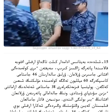
Видеодан алынған кадр: t.me/POLICE_of_KZ
15-شىلدەدە بەيتانىس ادامدار كىلت تاڭداۋ ارقىلى اقتوبە
قالاسىندا پاتەرگە زاڭسىز كىرىپ، سەيفتەن ءىرى كولەمدەگى
اقشانى جاسىرىن ۇرلاعان. ۇرلىق سالدارىنان 46 جاستاعى
كاسىپكەرگە 60 ميلليون تەڭگە كولەمىندە مۇلىكتىك شىعىن
كەلگەن. پوليتسيا قىزمەتكەرلەرى 38 جاستاعى شەتەلدىك ازاماتتى
ءىزىن سۋىتپاي ۇستادى. ونىڭ جالدامالى پاتەرىنەن ۇرلانعان
اقشانىڭ ءبىر بولىگى الىندى. سونىمەن قاتار جاسالعان
قىلمىستان كەيىن وڭتۇستىك وڭىردەگى شەكارا ارقىلى بوي