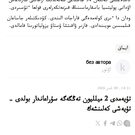
تاسالاعىسى كەلگەن 34 جاستاعى شەتەلدىك ازاماتتى سارىاعاش
اۋدانى پوليتسيا باسقارماسىنىڭ قىزمەتكەرلەرى قولعا ءتۇسىردى.
ودان دا ءىرى كولەمدەگى قاراجات الىندى. كۇدىكتىلەر جاساعان
قىلمىسىن مويىندادى. قازىر ۋاقىتشا ۇستاۋ يزولياتورىنا قامالدى.
ايماق
без автора
اۆتور
14:11, 09 تامىز 2026
تۇيەمدى 2 ميلليون تەڭگەگە سۇراعاندار بولدى -
تۇيەشى كەلىنشەك