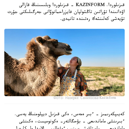
قىزىلوردا. KAZINFORM - قىزىلوردا وبلىسىنىڭ قازالى
اۋدانىندا تۇراتىن تاڭشولپان فايزراحمانوۆانى جەرگىلىكتى جۇرت
تۇيەشى كەلىنشەك رەتىندە تانيدى.
Фото: Назерке Саниязова/Kazinform
كەيىپكەرىمىز - ءبىر ەمەس، ەكى قىزىل ديپلومنىڭ يەسى.
ءبىرىنشى ماماندىعى - بۋحگالتەر- ەكونوميست، ەكىنشى