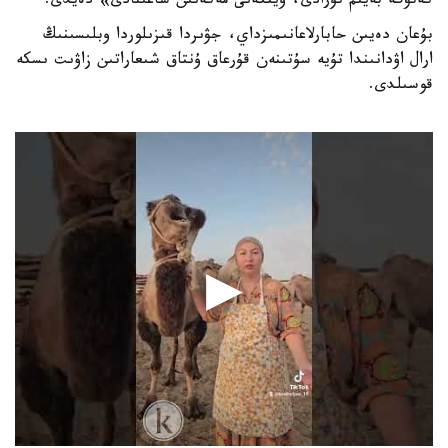
كەتۋگە بەيىم تۇرادى، ويتكەنى مەكەنىن ساعىنادى» دەيدى.
بۇعان دەيىن حابارلاعانىمىزداي، جۋىردا قىزىلوردا وبلىسىنىڭ
ارال اۋدانىندا تۇيە سۇتىنەن قۇرعاق ۇنتاق شىعاراتىن زاۋىت ىسكە
قوسىلدى.