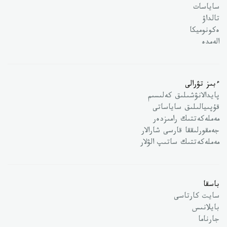
ساياسات
تالداۋ
ەكونوميكا
الەمدە
ءبىز تۋرالى
پايدالانۋشىلىق كەلىسىم
قۇپىيالىلىق ساياساتى
مەملەكەتتىك رامىزدەر
جەمقورلىققا قارسى شارالار
مەملەكەتتىك ساتىپ الۋلار
باسقا
سايت كارتاسى
بايلانىس
جارناما