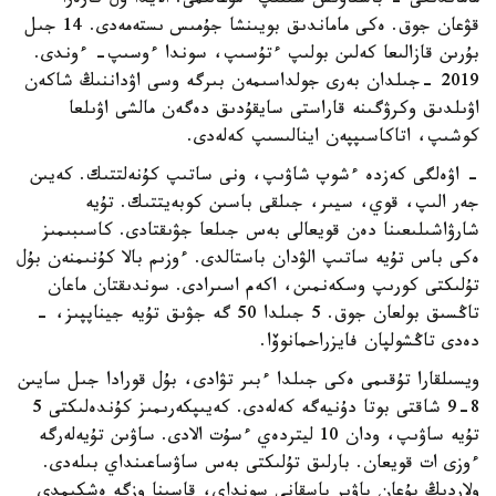
ماماندىعى - باستاۋىش سىنىپ ءمۇعالىمى. الايدا ول كارەرا
قۋعان جوق. ەكى ماماندىق بويىنشا جۇمىس ىستەمەدى. 14 جىل
بۇرىن قازالىعا كەلىن بولىپ ءتۇسىپ، سوندا ءوسىپ- ءوندى.
2019 -جىلدان بەرى جولداسىمەن بىرگە وسى اۋداننىڭ شاكەن
اۋىلدىق وكرۋگىنە قاراستى سايقۇدىق دەگەن مالشى اۋىلعا
كوشىپ، اتاكاسىپپەن اينالىسىپ كەلەدى.
- اۋەلگى كەزدە ءشوپ شاۋىپ، ونى ساتىپ كۇنەلتتىك. كەيىن
جەر الىپ، قوي، سيىر، جىلقى باسىن كوبەيتتىك. تۇيە
شارۋاشىلىعىنا دەن قويعالى بەس جىلعا جۋىقتادى. كاسىبىمىز
ەكى باس تۇيە ساتىپ الۋدان باستالدى. ءوزىم بالا كۇنىمنەن بۇل
تۇلىكتى كورىپ وسكەنمىن، اكەم اسىرادى. سوندىقتان ماعان
تاڭسىق بولعان جوق. 5 جىلدا 50 گە جۋىق تۇيە جيناپپىز، -
دەدى تاڭشولپان فايزراحمانوۆا.
ويسىلقارا تۇقىمى ەكى جىلدا ءبىر تۋادى، بۇل قورادا جىل سايىن
8-9 شاقتى بوتا دۇنيەگە كەلەدى. كەيىپكەرىمىز كۇندەلىكتى 5
تۇيە ساۋىپ، ودان 10 ليتردەي ءسۇت الادى. ساۋىن تۇيەلەرگە
ءوزى ات قويعان. بارلىق تۇلىكتى بەس ساۋساعىنداي بىلەدى.
ولاردىڭ بۇعان باۋىر باسقانى سونداي، قاسىنا وزگە ەشكىمدى