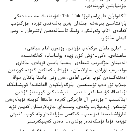
جۋىتپايتىن كورىنەدى.
تاڭشولپان فايزراحمانوۆا Tik-Tok الەۋمەتتىك جەلىسىندەگى
پاراقشاسىن بىرنەشە جىلدان بەرى بەلسەندى تۇردە جۇرگىزىپ
كەلەدى. اتاپ وتەرلىگى، ونىڭ تانىمالدىعىن ارتتىرعان - وسى
كيەلى جانۋار.
- ءبارى ماعان ەركەلەپ تۇرادى. وزدەرى ادام سياقتى،
ساعىنادى. ەكى-ءۇش كۇن ۇيدە بولماسام، كەلگەنىمدە
الدىمنان جۇگىرىپ شىعادى. يىعىما باسىن قويادى. جانارى
مولدىرەپ تۇرادى. جارالانعان، قۇرتتاپ كەتكەن كەزدە كوزىنەن
ادەتتەگىدەن كوپ جاس اعادى. مەن ونى جانىنا باتقان سوڭ
جىلاپ تۇر دەپ تۇسىنەمىن. بلوگەرلىكپەن العاشقىدا كوپشىلىككە
اۋىلدىڭ كۇندەلىكتى تىنىس- تىرشىلىگىن كورسەتۋ ءۇشىن
اينالىسىپ ءجۇردىم. ال قازىرگى كەزدە حالىققا كوبىنە تۇيەلەرمەن
تۇسكەن ۆيدەولارىم وتەدى. وسىنداي جازبالارىمنان كەيىن تۇيە
شارۋاشىلىعىنا قىزىعىپ، كەڭەس سۇراعاندار وتە كوپ. ءتىپتى
تۇيەمە قۇدا تۇسكەندەر بولدى،- دەدى كەيىپكەرىمىز.