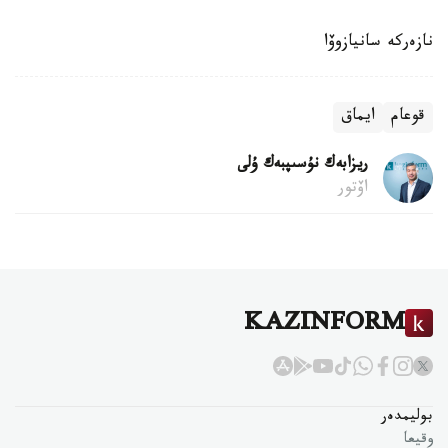
نازەركە سانيازوۆا
قوعام
ايماق
ريزابەك نۇسىپبەك ۇلى
اۆتور
KAZINFORM
بوليمدەر
وقيعا