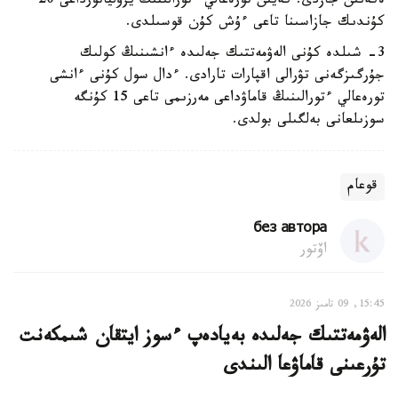
ەكەنىن جازدى. كەيىن تورەعالي ءتورالىنىڭ يزولياتورداعى 20
كۇندىك جازاسىنا تاعى ءۇش كۇن قوسىلدى.
3- شىلدە كۇنى الەۋمەتتىك جەلىدە ءانشىنىڭ كولىك
جۇرگىزگەنى تۋرالى اقپارات تارادى. ءدال سول كۇنى ءانشى
تورەعالي ءتورالىنىڭ قاماۋداعى مەرزىمى تاعى 15 كۇنگە
سوزىلعانى بەلگىلى بولدى.
قوعام
без автора
اۆتور
15:45, 09 تامىز 2026
الەۋمەتتىك جەلىدە بەيادەپ ءسوز ايتقان شىمكەنت
تۇرعىنى قاماۋعا الىندى