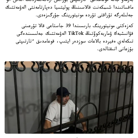
بەرمەۋ جانە قوعامدىق ءتارتىپتى بۇزاتىن ارەكەتتەردىڭ الدىن الۋ
ماقساتىندا شىمكەنت قالاسىنىڭ پوليتسيا دەپارتامەنتى الەۋمەتتىك
جەلىلەرگە تۇراقتى تۇردە مونيتورينگ جۇرگىزەدى.
كەزەكتى مونيتورينگ بارىسىندا 39 جاستاعى قالا تۇرعىنى
قۋانىشبەك ۋماربەكوۆتىڭ TikTok الەۋمەتتىك جەلىسىندەگى
تىكەلەي ەفيردە بالاعات سوزدەر ايتىپ، قوعامدىق ءتارتىپتى
بۇزعانى انىقتالدى.