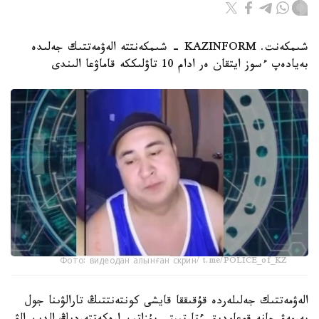
شىمكەنت. KAZINFORM - شىمكەنتتە الەۋمەتتىك جەلىدە
بەيادەپ ءسوز ايتقان ەر ادام 10 تاۋلىككە قاماۋعا الىندى
Фото: видеодан алынған скрин/ t.me/POLICE_of_KZ
الەۋمەتتىك جەلىلەردە قۇقىققا قايشى كونتەنتتىڭ تارالۋىنا جول