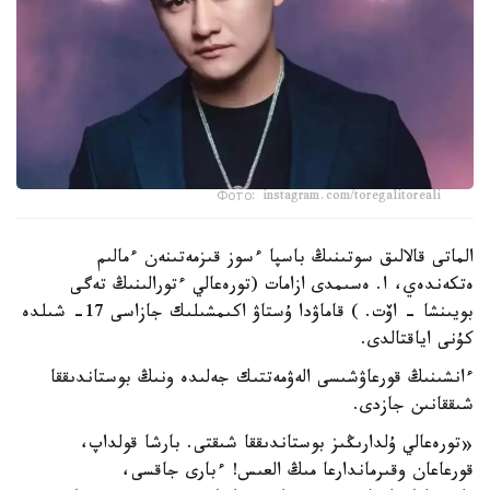
Фото: instagram.com/toregalitoreali
الماتى قالالىق سوتىنىڭ باسپا ءسوز قىزمەتىنەن ءمالىم
ەتكەندەي، ا. ەسىمدى ازامات (تورەعالي ءتورالىنىڭ تەگى
بويىنشا - اۆت. ) قاماۋدا ۇستاۋ اكىمشىلىك جازاسى 17- شىلدە
كۇنى اياقتالدى.
ءانشىنىڭ قورعاۋشىسى الەۋمەتتىك جەلىدە ونىڭ بوستاندىققا
شىققانىن جازدى.
«تورەعالي ۇلدارىڭىز بوستاندىققا شىقتى. بارشا قولداپ،
قورعاعان وقىرماندارعا مىڭ العىس! ءبارى جاقسى،