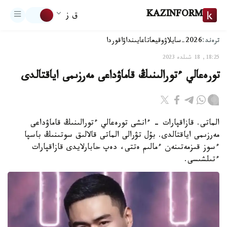
KAZINFORM
ق ز
ترەند:
2026-سايلاۋ
وقيعا
تاعايىنداۋ
اقوردا
18:25, 18 شىلدە 2023
تورەعالي ءتورالىنىڭ قاماۋداعى مەرزىمى اياقتالدى
الماتى. قازاقپارات - ءانشى تورەعالي ءتورالىنىڭ قاماۋداعى
مەرزىمى اياقتالدى. بۇل تۋرالى الماتى قالالىق سوتىنىڭ باسپا
ءسوز قىزمەتىنەن ءمالىم ەتتى، دەپ حابارلايدى قازاقپارات
ءتىلشىسى.