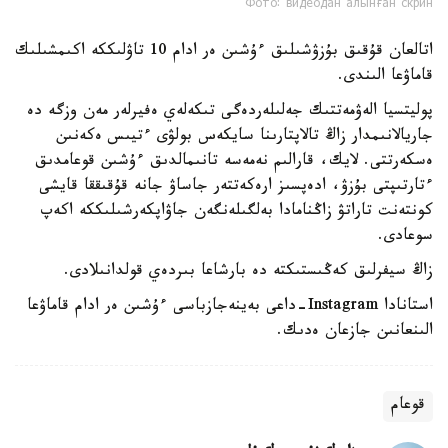
Фото: видеодан алынған скрин
اتالعان قۇقىق بۇزۋشىلىق ءۇشىن ەر ادام 10 تاۋلىككە اكىمشىلىك
قاماۋعا الىندى.
پوليتسيا الەۋمەتتىك جەلىلەردەگى تىكەلەي ەفيرلەر مەن وزگە دە
جاريالانىمدار زاڭ تالاپتارىنا سايكەس بولۋى ءتيىس ەكەنىن
ەسكەرتتى. لايك، قارالىم نەمەسە تانىمالدىق ءۇشىن قوعامدىق
ءتارتىپتى بۇزۋ، ادەپسىز ارەكەتتەر جاساۋ جانە قۇقىققا قايشى
كونتەنت تاراتۋ زاڭنامادا بەلگىلەنگەن جاۋاپكەرشىلىككە اكەپ
سوعادى.
زاڭ سيفرلىق كەڭىستىكتە دە بارشاعا بىردەي قولدانىلادى.
استانادا Instagram-داعى بەينەجازباسى ءۇشىن ەر ادام قاماۋعا
الىنعانىن جازعان ەدىك.
قوعام