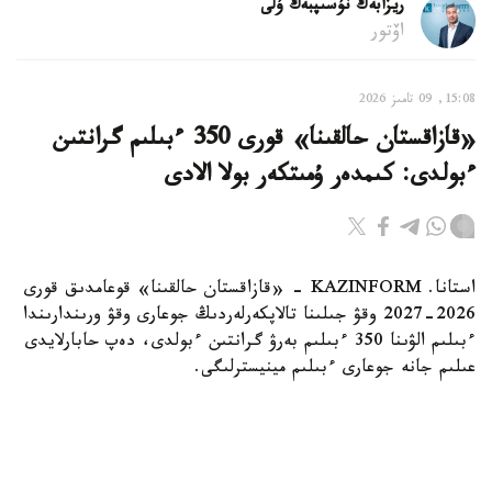
ريزابەك نۇسىپبەك ۇلى
اۆتور
15:08, 09 تامىز 2026
«قازاقستان حالقىنا» قورى 350 ءبىلىم گرانتىن
ءبولدى: كىمدەر ۇمىتكەر بولا الادى
استانا. KAZINFORM - «قازاقستان حالقىنا» قوعامدىق قورى
2026-2027 وقۋ جىلىنا تالاپكەرلەردىڭ جوعارى وقۋ ورىندارىندا
ءبىلىم الۋىنا 350 ءبىلىم بەرۋ گرانتىن ءبولدى، دەپ حابارلايدى
عىلىم جانە جوعارى ءبىلىم مينيسترلىگى.