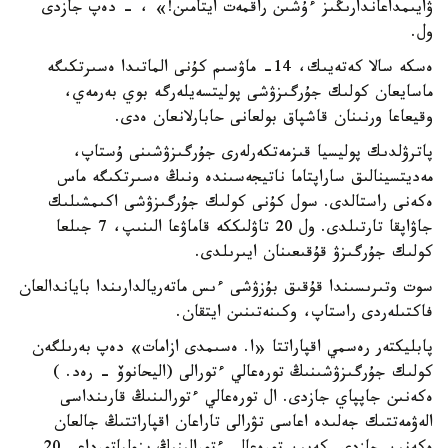
ۋايىمداعاندارىڭىز ءۇشىن راقمەت ايتامىن!» ، - دەپ جازدى
ول.
ەسكە سالا كەتەيىك، 14- ماۋسىم كۇنى الماتىدا ەسىرتكىگە
ماسايعان كولىك جۇرگىزۋشى پوليتسەيلەرگە بوي بەرمەي،
وقيعاعا ورنىنان قاشپاق بولعانى حابارلانعان ەدى.
پاترۋلدىك پوليسيا قىزمەتكەرلەرى جۇرگىزۋشىنى ۇستاپ،
مەديتسينالىق ساراپتاما ناتيجەسىندە ونىڭ ەسىرتكىگە ماس
ەكەنى راستالدى. سول كۇنى كولىك جۇرگىزۋشى اكىمشىلىك
جاۋاپقا تارتىلدى. ول 20 تاۋلىككە قاماۋعا الىنىپ، 7 جىلعا
كولىك جۇرگىزۋ قۇقىعىنان ايىرىلدى.
سوت وتىرىسىندا قۇقىق بۇزۋشى ءىس ماتەريالدارىندا باياندالعان
فاكتىلەردى راستاپ، وكىنەتىنىن ايتقان.
پابليكتەر رەسمي اقپاراتتا «ا. ەسىمدى ازامات» دەپ بەرىلگەن
كولىك جۇرگىزۋشىنىڭ تورەعالي ءتورالى (اليحانوۆ - رەد. )
ەكەنىن جاپپاي جازدى. ال تورەعالي ءتورالىنىڭ قارىنداسى
الەۋمەتتىك جەلىدە اعاسى تۋرالى تاراعان اقپاراتتىڭ جالعان