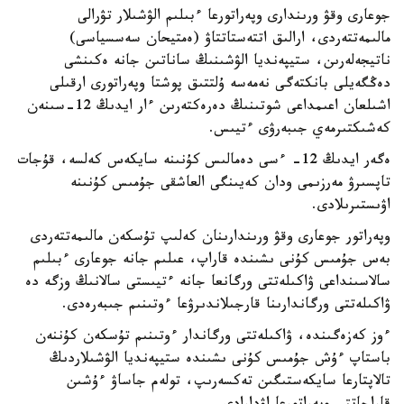
جوعارى وقۋ ورىندارى وپەراتورعا ءبىلىم الۋشىلار تۋرالى
مالىمەتتەردى، ارالىق اتتەستاتتاۋ (ەمتيحان سەسسياسى)
ناتيجەلەرىن، ستيپەنديا الۋشىنىڭ ساناتىن جانە ەكىنشى
دەڭگەيلى بانكتەگى نەمەسە ۇلتتىق پوشتا وپەراتورى ارقىلى
اشىلعان اعىمداعى شوتىنىڭ دەرەكتەرىن ءار ايدىڭ 12-سىنەن
كەشىكتىرمەي جىبەرۋى ءتيىس.
ەگەر ايدىڭ 12- ءسى دەمالىس كۇنىنە سايكەس كەلسە، قۇجات
تاپسىرۋ مەرزىمى ودان كەيىنگى العاشقى جۇمىس كۇنىنە
اۋىستىرىلادى.
وپەراتور جوعارى وقۋ ورىندارىنان كەلىپ تۇسكەن مالىمەتتەردى
بەس جۇمىس كۇنى ىشىندە قاراپ، عىلىم جانە جوعارى ءبىلىم
سالاسىنداعى ۋاكىلەتتى ورگانعا جانە ءتيىستى سالانىڭ وزگە دە
ۋاكىلەتتى ورگاندارىنا قارجىلاندىرۋعا ءوتىنىم جىبەرەدى.
ءوز كەزەگىندە، ۋاكىلەتتى ورگاندار ءوتىنىم تۇسكەن كۇننەن
باستاپ ءۇش جۇمىس كۇنى ىشىندە ستيپەنديا الۋشىلاردىڭ
تالاپتارعا سايكەستىگىن تەكسەرىپ، تولەم جاساۋ ءۇشىن