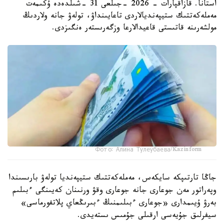
استانا. قازاقپارات - 2026 -جىلعى 31 -شىلدەدە ۇكىمەت
مەملەكەتتىك ستيپەنديالاردى تاعايىنداۋ، تولەۋ جانە ولاردىڭ
مولشەرىنە قاتىستى قاعيدالارعا وزگەرىستەر ەنگىزدى.
Фото: Алина Тулеубаева/Kazinform
جاڭا تارتىپكە سايكەس، مەملەكەتتىك ستيپەنديا تولەۋ بارىسىندا
وپەراتور مەن جوعارى جانە جوعارى وقۋ ورنىنان كەيىنگى ءبىلىم
بەرۋ ۇيىمدارى «جوعارى ءبىلىمنىڭ ءبىرىڭعاي پلاتفورماسى»
سيفرلىق جۇيەسى ارقىلى جۇمىس ىستەيدى.