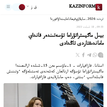
KAZINFORM
ق ز
ترەند:
2026-سايلاۋ
وقيعا
تاعايىنداۋ
اقوردا
09:55, 18 شىلدە 2023
بيىل ماگيستراتۋراعا تۇسەتىندەر قانداي
ماماندىقتاردى تاڭدادى
استانا. قازاقپارات - 1-ماۋسىم مەن 15-شىلدە ارالىعىندا
ماگيستراتۋراعا تۇسۋگە ارنالعان كەشەندى تەستىلەۋگە ءوتىنىش
قابىلدانىپ ءبىتتى، دەپ حابارلايدى قازاقپارات.