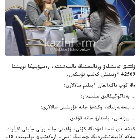
ۇلتتىق تەستىلەۋ ورتالىعىنىڭ مالىمەتىنشە، رەسپۋبليكا بويىنشا
42569 ءوتىنىش كەلىپ تۇسكەن.
ەڭ كوپ تاڭدالعان ءبىلىم سالالارى:
- پەداگوگيكالىق عىلىمدار؛
- ينجەنەرلىك، وڭدەۋ جانە قۇرىلىس سالالارى؛
- بيزنەس، باسقارۋ جانە قۇقىق.
كەشەندى تەستىلەۋدىڭ كۇنى، ۋاقىتى جانە ورنى جايلى اقپارات
جەكە كابينەتىڭىزدىڭ «مەنىڭ ءىس- ارەكەتىم» بولىمىندە 18-