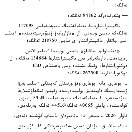
تەڭگە؛
— ينتەرندەرگە 94862 تەڭگە؛
— ماگيسترانتتاردىڭ مەملەكەتتىك ستيپەندياسى 117098
تەڭگەگە دەيىن وسەدى. ال «نازاربايەۆ ۋنيۆەرسيتەتىندە» ءبىلىم
الىپ جاتقان ماگيسترانتتار اي سايىن 218750 تەڭگە؛
— «دەنساۋلىق ساقتاۋ» باعىتى بويىنشا ءبىلىم الاتىن
رەزيدەنت-دارىگەرلەر مەن ماگيسترانتتارعا 134664 تەڭگە، ال
دوكتورانتتارعا، ونىڭ ىشىندە وسى باعىتتاعى PhD
دوكتورانتتارىنا 262500 تەڭگە؛
- جوعارى جانە جوعارى وقۋ ورنىنان كەيىنگى ءبىلىم بەرۋ
ۇيىمدارىنىڭ دايىندىق بولىمدەرىندە وقيتىن تىڭداۋشىلارعا
ستۋدەنتتەردىڭ مەملەكەتتىك ستيپەندياسىنىڭ 85 پايىزى
كولەمىندە، ياعني 40065 تەڭگە/44516 تەڭگە بەرىلەدى.
قاۋلى 2026 -جىلعى 15 -تامىزدان باستاپ كۇشىنە ەنەدى.
ەسكە سالايىق، بۇعان دەيىن مەكتەپتەردەگى كانيكۋل مەن