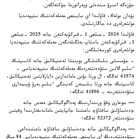
جۇزەگە اسىرۋ مىندەتى وپەراتورعا جۇكتەلگەن.
بۇدان بولەك، قاۋلىدا اي سايىنعى مەملەكەتتىك ستيپەنديا
مولشەرلەرى دە جاڭارتىلدى.
قاۋلىدا 2024 -جىلعى 1 -قىركۇيەكتەن جانە 2025 -جىلعى
1- قىركۇيەكتەن باستاپ بەلگىلەنگەن مەملەكەتتىك ستيپەنديا
مولشەرلەرى كورسەتىلگەن:
- جۇمىسشى بىلىكتىلىگى بويىنشا تەحنيكالىق جانە كاسىپتىك
ءبىلىم الاتىن ستۋدەنتتەردىڭ مەملەكەتتىك ستيپەندياسى -
43574 تەڭگە، ال ورتا بۋىن ماماندارىن دايارلايتىن تەحنيكالىق،
كاسىپتىك جانە ورتا بىلىمنەن كەيىنگى ءبىلىم بەرۋ ۇيىمدارى
ستۋدەنتتەرىنە - 41896 تەڭگە؛
— جوعارى وقۋ ورىندارىنىڭ پەداگوگيكالىق ەمەس جانە
«دەنساۋلىق ساقتاۋ» باعىتىنا جاتپايتىن ماماندىقتارىندا وقيتىن
ستۋدەنتتەر 52372 تەڭگە؛
— پەداگوگيكالىق جانە «دەنساۋلىق ساقتاۋ» باعىتىنداعى
ستۋدەنتتەردىڭ اي سايىنعى مەملەكەتتىك ستيپەندياسى 84 مىڭ