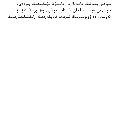
سياقتى ومىرلىك داعدىلارىن دامىتۋعا مۇمكىندىك بەرەدى.
سونىمەن قوسا بيىلدان باستاپ جوعارى وقۋ ورنىنا ءتۇسۋ
كەزىندە دە ۆولونتەرلىك قىزمەت تالاپكەردىڭ ارتىقشىلىقتارىنىڭ
ءبىرى بولادى.
- جالپى شەتەلدىك ۋنيۆەرسيتەتتەرگە ءتۇسۋ كەزىندە
تالاپكەرلەردىڭ اكادەميالىق كورسەتكىشتەرى بىردەي بولعان
جاعدايدا ولاردىڭ مەكتەپ كەزىندەگى قوعامدىق بەلسەندىلىگىنە
نازار اۋدارىلادى. بيىلدان باستاپ قازاقستاندا دا وسى تاجىريبە
ەنگىزىلىپ جاتىر. ۆولونتەرلىكپەن اينالىسقان جاستاردىڭ جوعارى
وقۋ ورنىنا ءتۇسۋ مۇمكىندىگى ارتا تۇسەدى، - دەدى ول.
سونداي-اق ول ۆولونتەرلىك جاستاردىڭ جۇمىس تابۋىنا دا وڭ
اسەر ەتەتىنىن تىلگە تيەك ەتتى.
- بىزدە مەكتەپ وقۋشىلارى مەن ستۋدەنتتەردىڭ ۆولونتەرلىك
قىزمەتىنىڭ ارقاسىندا جۇمىسقا ورنالاسقان مىسالدار از ەمەس.
جۇمىس بەرۋشىلەر ولاردىڭ جاۋاپكەرشىلىگىن، باستاماشىلدىعىن
جانە تاجىريبەسىن باعالاپ، كەيىن قىزمەتكە قابىلداپ جاتادى.
بۇل - جاستار ءۇشىن جاقسى كاسىبي مەكتەپ، - دەدى