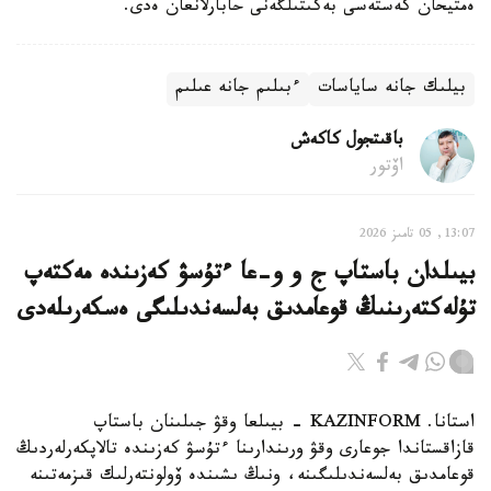
ەمتيحان كەستەسى بەكىتىلگەنى حابارلانعان ەدى.
بيلىك جانە ساياسات
ءبىلىم جانە عىلىم
باقىتجول كاكەش
اۆتور
13:07, 05 تامىز 2026
بيىلدان باستاپ ج و و-عا ءتۇسۋ كەزىندە مەكتەپ
تۇلەكتەرىنىڭ قوعامدىق بەلسەندىلىگى ەسكەرىلەدى
استانا. KAZINFORM - بيىلعا وقۋ جىلىنان باستاپ
قازاقستاندا جوعارى وقۋ ورىندارىنا ءتۇسۋ كەزىندە تالاپكەرلەردىڭ
قوعامدىق بەلسەندىلىگىنە، ونىڭ ىشىندە ۆولونتەرلىك قىزمەتىنە