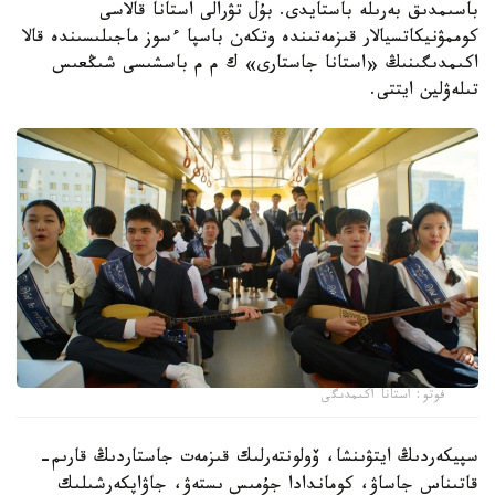
باسىمدىق بەرىلە باستايدى. بۇل تۋرالى استانا قالاسى
كوممۋنيكاتسيالار قىزمەتىندە وتكەن باسپا ءسوز ماجىلىسىندە قالا
اكىمدىگىنىڭ «استانا جاستارى» ك م م باسشىسى شىڭعىس
تىلەۋلين ايتتى.
فوتو: استانا اكىمدىگى
سپيكەردىڭ ايتۋىنشا، ۆولونتەرلىك قىزمەت جاستاردىڭ قارىم-
قاتىناس جاساۋ، كوماندادا جۇمىس ىستەۋ، جاۋاپكەرشىلىك