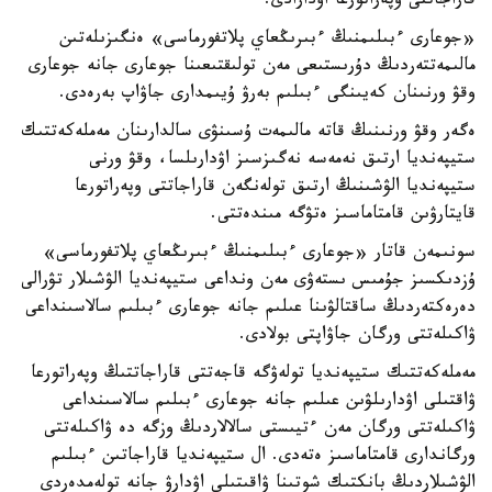
قاراجاتتى وپەراتورعا اۋدارادى.
«جوعارى ءبىلىمنىڭ ءبىرىڭعاي پلاتفورماسى» ەنگىزىلەتىن
مالىمەتتەردىڭ دۇرىستىعى مەن تولىقتىعىنا جوعارى جانە جوعارى
وقۋ ورنىنان كەيىنگى ءبىلىم بەرۋ ۇيىمدارى جاۋاپ بەرەدى.
ەگەر وقۋ ورنىنىڭ قاتە مالىمەت ۇسىنۋى سالدارىنان مەملەكەتتىك
ستيپەنديا ارتىق نەمەسە نەگىزسىز اۋدارىلسا، وقۋ ورنى
ستيپەنديا الۋشىنىڭ ارتىق تولەنگەن قاراجاتتى وپەراتورعا
قايتارۋىن قامتاماسىز ەتۋگە مىندەتتى.
سونىمەن قاتار «جوعارى ءبىلىمنىڭ ءبىرىڭعاي پلاتفورماسى»
ۇزدىكسىز جۇمىس ىستەۋى مەن ونداعى ستيپەنديا الۋشىلار تۋرالى
دەرەكتەردىڭ ساقتالۋىنا عىلىم جانە جوعارى ءبىلىم سالاسىنداعى
ۋاكىلەتتى ورگان جاۋاپتى بولادى.
مەملەكەتتىك ستيپەنديا تولەۋگە قاجەتتى قاراجاتتىڭ وپەراتورعا
ۋاقتىلى اۋدارىلۋىن عىلىم جانە جوعارى ءبىلىم سالاسىنداعى
ۋاكىلەتتى ورگان مەن ءتيىستى سالالاردىڭ وزگە دە ۋاكىلەتتى
ورگاندارى قامتاماسىز ەتەدى. ال ستيپەنديا قاراجاتىن ءبىلىم
الۋشىلاردىڭ بانكتىك شوتىنا ۋاقىتىلى اۋدارۋ جانە تولەمدەردى