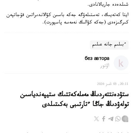
شىلدەدە جاريالانادى.
ايتا كەتەيىك، تەستىلەۋگە جەكە باسىن كۋالاندىراتىن قۇجاتپەن
كىرگىزەدى (جەكە كۋالىك نەمەسە پاسپورت).
ءبىلىم جانە عىلىم
без автора
اۆتور
20:11, 05 تامىز 2026
ستۋدەنتتەردىڭ مەملەكەتتىك ستيپەندياسىن
تولەۋدىڭ جاڭا ءتارتىبى بەكىتىلدى