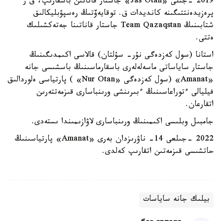
2019 -جىلى «Jas Otan» جاستار قاناتىن باسقارىپ، ق ر
پرەزيدەنتتىگىنە كانديدات ق. توقايەۆتىڭ رەسپۋبليكالىق
شتابىنىڭ Team Qazaqstan جاستار قاناتىنا جەتەكشىلىك
ەتتى.
استانا (سول كەزدەگى نۇر- سۇلتان) قالاسى اكىمدىگىنىڭ
جاستار ساياساتى ماسەلەلەرى باسقارماسىنىڭ باسشىسى جانە
«Amanat» (سول كەزدەگى «Nur Otan» ) پارتياسى ەلوردالىق
فيليالى ءتوراعاسىنىڭ ءبىرىنشى ورىنباسارى قىزمەتتەرىن
اتقارعان.
جامبىل وبلىسى اكىمىنىڭ ورىنباسارى لاۋازىمىندا ىستەدى.
2022 -جىلعى 14- ناۋرىزدان بەرى «Amanat» پارتياسىنىڭ
حاتشىسى قىزمەتىن اتقارىپ كەلدى.
بيلىك جانە ساياسات