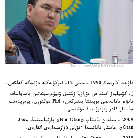
Фото: t.me/AMANATPartiyasy
داۋلەت كارىبەك 1990 -جىلى 12-قىركۇيەكتە دۇنيەگە كەلگەن.
ل. گۋميليەۆ اتىنداعى ەۋرازيا ۇلتتىق ۋنيۆەرسيتەتىن «ساياسات
تانۋ» ماماندىعى بويىنشا بىتىرگەن، Phd دوكتورى. پرەزيدەنت
جاستار كادر رەزەرۆىنىڭ مۇشەسى.
2009 -جىلدان باستاپ «Nur Otan» پارتياسىنىڭ «Jas
Otan» جاستار قاناتىندا ءتۇرلى لاۋازىمداردى اتقاردى.