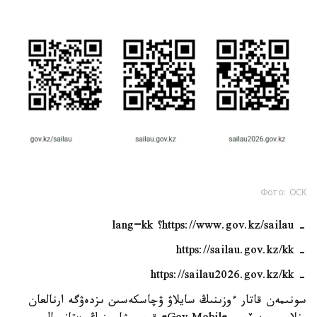
Фото: ОСК
- https://www.gov.kz/sailau؟ lang=kk
- https://sailau.gov.kz/kk
- https://sailau2026.gov.kz/kk
سونىمەن قاتار ءوزىنىڭ سايلاۋ ۋچاسكەسىن ىزدەۋگە ارنالعان