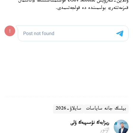
ونلاين-سەرۆيس eGov Mobile قوسىمشاسىنىڭ «تانىمال
قىزمەتتەر» بولىمىندە دە قولجەتىمدى.
بيلىك جانە ساياسات
سايلاۋ-2026
ريزابەك نۇسىپبەك ۇلى
اۆتور