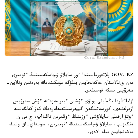
Фото: Kazinform / ИИ
GOV. KZ پلاتفورماسىندا ءوز سايلاۋ ۋچاسكەسىنىڭ ءنومىرى
مەن ورنالاسقان مەكەنجايىن بىلۋگە مۇمكىندىك بەرەتىن ونلاين-
سەرۆيس ىسكە قوسىلدى.
ازاماتتارعا ىڭعايلى بولۋى ءۇشىن ءبىر مەزەتتە ءۇش سەرۆيس
ازىرلەندى. كورسەتىلگەن گيپەرسىلتەمەلەردىڭ كەز كەلگەنىنە
ءوتۋ ارقىلى سايلاۋشى ءوزىنىڭ ءوڭىرىن تاڭداپ، ج س ن
ەنگىزىپ، سايلاۋ ۋچاسكەسىنىڭ ءنومىرىن، سونداي-اق ونىڭ
مەكەنجايىن بىلە الادى.