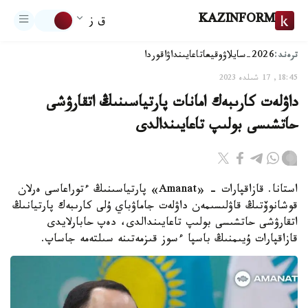
KAZINFORM
ق ز
ترەند:
2026-سايلاۋ
وقيعا
تاعايىنداۋ
اقوردا
18:45, 17 شىلدە 2023
داۋلەت كارىبەك امانات پارتياسىنىڭ اتقارۋشى
حاتشىسى بولىپ تاعايىندالدى
استانا. قازاقپارات - «Amanat» پارتياسىنىڭ ءتوراعاسى ەرلان
قوشانوۆتىڭ قاۋلىسىمەن داۋلەت جاماۋباي ۇلى كارىبەك پارتيانىڭ
اتقارۋشى حاتشىسى بولىپ تاعايىندالدى، دەپ حابارلايدى
قازاقپارات ۇيىمنىڭ باسپا ءسوز قىزمەتىنە سىلتەمە جاساپ.