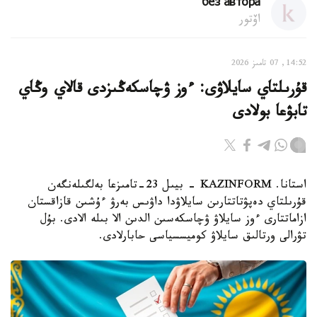
без автора
اۆتور
14:52, 07 تامىز 2026
قۇرىلتاي سايلاۋى: ءوز ۋچاسكەڭىزدى قالاي وڭاي
تابۋعا بولادى
استانا. KAZINFORM - بيىل 23-تامىزعا بەلگىلەنگەن
قۇرىلتاي دەپۋتاتتارىن سايلاۋدا داۋىس بەرۋ ءۇشىن قازاقستان
ازاماتتارى ءوز سايلاۋ ۋچاسكەسىن الدىن الا بىلە الادى. بۇل
تۋرالى ورتالىق سايلاۋ كوميسسياسى حابارلادى.