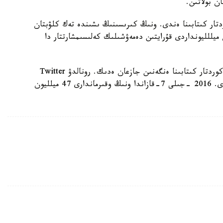
تار كىتابىنا ەندى. ونىڭ كىرىسىنىڭ ىشىندە تەك كلۋبتان
يللليونداردى قۇرايتىن دەمەۋشىلىك كەلىسىمشارتتار دا
وسىعان دەيىن كريشتيانۋ رونالدۋدىڭ گيننەستىڭ رەكوردتار كىتابىنا ەنگەنىن جازعان ەدىك. رونالدۋ Twitter
الەۋمەتتىك جەلىسىندەگى ەڭ تانىمال سپورتشى اتاندى. 2016 -جىلى 7-قازاندا ونىڭ وقىرماندارى 47 ميلليون