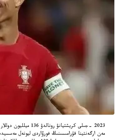
2023 -جىلى كريشتيانۋ 
مەن ارگەنتينا قۇرامىسىنىڭ فورۆاردى ليونەل مەسس