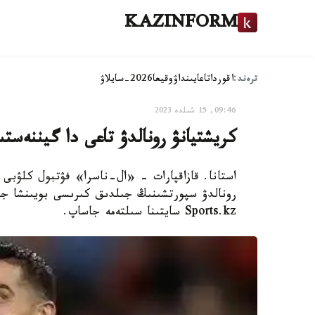
KAZINFORM
ترەند:
اقوردا
تاعايىنداۋ
وقيعا
2026-سايلاۋ
09:46, 15 شىلدە 2023
كريشتيانۋ رونالدۋ تاعى دا گيننەستى
استانا. قازاقپارات - «ال-ناسرا» فۋتبول كلۋبى 
رونالدۋ سپورتشىنىڭ جىلدىق كىرىسى بويىنشا جاڭا
Sports.kz سايتىنا سىلتەمە جاساپ.