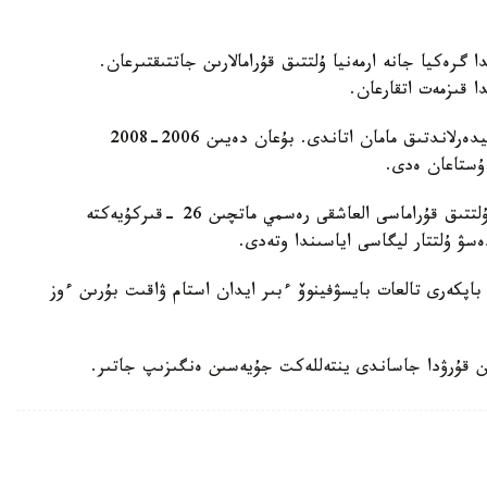
گرەكيا جانە ارمەنيا ۇلتتىق قۇرامالارىن جاتتىقتىرعان.
ا قىزمەت اتقارعان.
ول قازاقستان ۇلتتىق قۇراماسىن باسقارعان ەكىنشى نيدەرلاندتىق مامان اتاندى. بۇعان دەيىن 2006-2008
 ۇستاعان ەدى.
دجون ۆانت سحيپ جەتەكشىلىك ەتەتىن قازاقستان ۇلتتىق قۇراماسى العاشقى رەسمي ماتچىن 26 -قىركۇيەكتە
ەسۋ ۇلتتار ليگاسى اياسىندا وتەدى.
اپكەرى تالعات بايسۋفينوۆ ءبىر ايدان استام ۋاقىت بۇرىن ءوز
ن قۇرۋدا جاساندى ينتەللەكت جۇيەسىن ەنگىزىپ جاتىر.