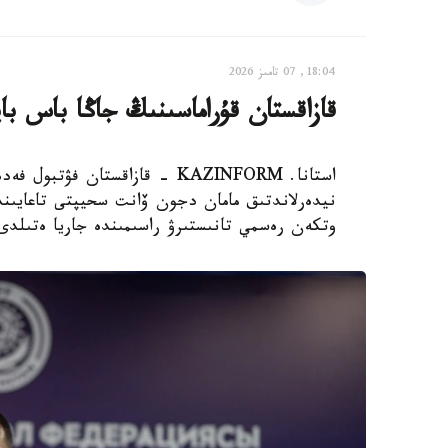
18:04, 07 تامىز 2026
قازاقستان قۇراماسىنىڭ جاڭا باس با
استانا. KAZINFORM - قازاقستان
نيدەرلاندتىق مامان دجون ۆانت سحيپتى تاعايىندا
وتكەن رەسمي تانىستىرۋ راسىمىندە جاريا ەتىلدى