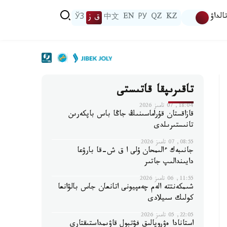
الداۋ
KZ
QZ
РУ
EN
中文
ق ز
ЎЗ
تاقىرىپقا قاتىستى
18:04, 07 تامىز 2026
قازاقستان قۇراماسىنىڭ جاڭا باس باپكەرىن
تانىستىرىلدى
08:55, 07 تامىز 2026
جانىبەك ءالىمحان ۇلى ا ق ش-قا بارۋعا
دايىندالىپ جاتىر
11:55, 06 تامىز 2026
شىمكەنتتە الەم چەمپيونى اتانعان جاس بالۋانعا
كولىك سىيلادى
22:05, 05 تامىز 2026
استانادا ەۋروپالىق فۋتبول قاۋىمداستىقتارى