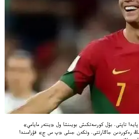
رونالدۋ 136 ميلليون دوللار پايدا تاپتى. بۇل كورسەتكىش بويىنشا ول «ينتەر مايامي»
يدىڭ رەكوردىن جاڭارتتى. وتكەن جىلى «پ س ج» قۇرامىندا