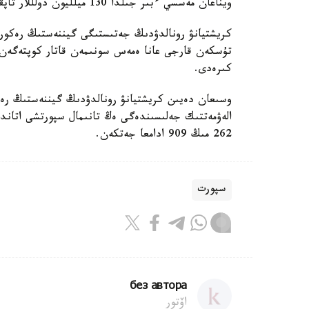
ويناعان مەسسي ءبىر جىلدا 130 ميلليون دولللار تاپقان بولاتىن.
كريشتيانۋ رونالدۋدىڭ جەتىستىگى گيننەستىڭ رەكورد
تۇسكەن قارجى عانا ەمەس سونىمەن قاتار كوپتەگەن م
كىرەدى.
262 مىڭ 909 ادامعا جەتكەن.
سپورت
без автора
اۆتور