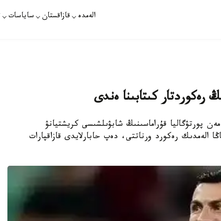
الەمدە
قازاقستان
ساياسات
ت
ڭ رەكوردتار كىتابىنا ەندى
مەن پورتۋگاليا قۇراماسىنىڭ شابۋىلشىسى كريشتيانۋ
 الەمدىك رەكورد ورناتتى، دەپ حابارلايدى قازاقپارات