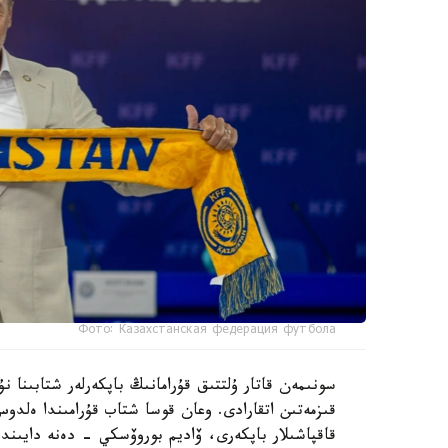
Фото: Казахстанская федерация футбола
سونىمەن قاتار ۇلتتىق قۇرامانىڭ باپكەرلەر شتابىنا
قىزمەتىن اتقارادى. وعان قوسا شتاب قۇرامىندا ەل
قاقپاشىلار باپكەرى، ۆاديم بوروۆسكي - دەنە دايىند