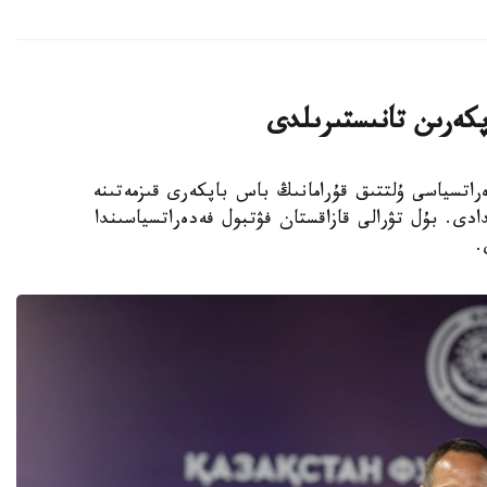
پكەرىن تانىستىرىلدى
 فۋتبول فەدەراتسياسى ۇلتتىق قۇرامانىڭ باس باپكەرى قىزمەتىنە
دى. بۇل تۋرالى قازاقستان فۋتبول فەدەراتسياسىندا
.