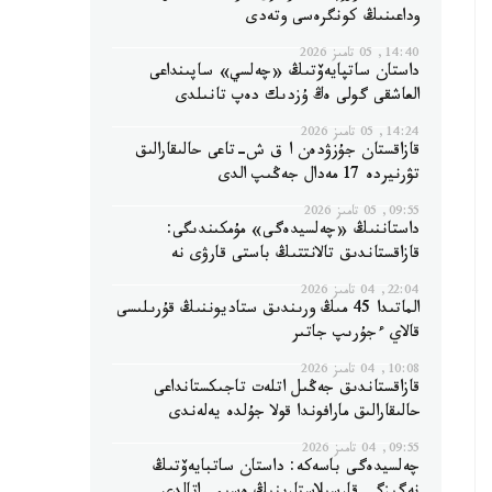
وداعىنىڭ كونگرەسى وتەدى
14:40, 05 تامىز 2026
داستان ساتپايەۆتىڭ «چەلسي» ساپىنداعى
العاشقى گولى ەڭ ۇزدىك دەپ تانىلدى
14:24, 05 تامىز 2026
قازاقستان جۇزۋدەن ا ق ش-تاعى حالىقارالىق
تۋرنيردە 17 مەدال جەڭىپ الدى
09:55, 05 تامىز 2026
داستاننىڭ «چەلسيدەگى» مۇمكىندىگى:
قازاقستاندىق تالانتتىڭ باستى قارۋى نە
22:04, 04 تامىز 2026
الماتىدا 45 مىڭ ورىندىق ستاديوننىڭ قۇرىلىسى
قالاي ءجۇرىپ جاتىر
10:08, 04 تامىز 2026
قازاقستاندىق جەڭىل اتلەت تاجىكستانداعى
حالىقارالىق مارافوندا قولا جۇلدە يەلەندى
09:55, 04 تامىز 2026
چەلسيدەگى باسەكە: داستان ساتبايەۆتىڭ