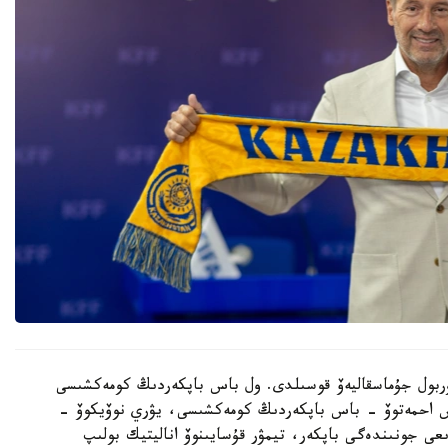
 نۇربول جۇماسقاليەۆ قوسىلدى. ول باس باپكەردىڭ كومەكشىسى
دوس احمەتوۆ - باس باپكەردىڭ كومەكشىسى، يۋري نوۆيكوۆ -
ىعى جونىندەگى باپكەر، تيمۋر قۇسايىنوۆ اناليتيك بولىپ