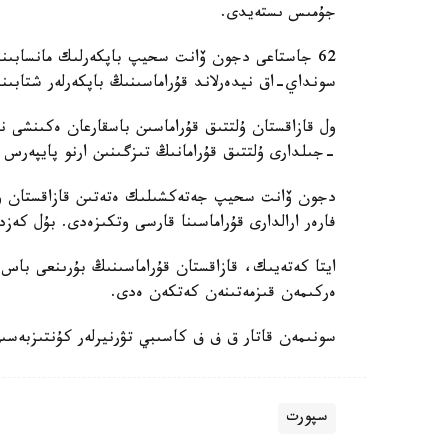
جۇمىس ىستەيدى.
62 جاستاعى دجون ۆانت سحيپ باپكەرلىك مانسابىندا 
سونداي-اق نيدەرلاند قۇراماسىنىڭ باپكەرلەر شتابىند
-جىلدارى ۇلتتىق قۇرامانىڭ تىزگىنىن ارنو پايپەرس
فارەر ارالدارى قۇراماسىنا قارسى وتكىزەدى. بۇل كەزد
ايتا كەتەيىك، قازاقستان قۇراماسىنىڭ بۇرىنعى باس ب
ەركىمەن قىزمەتىنەن كەتكەن ەدى.
سونىمەن قاتار ق ف ف كاسىبي تۋرنيرلەر كۇنتىزبەسى
سپورت