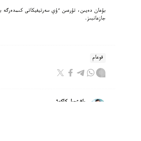
بۇعان دەيىن، تۇرعىن ءۇي سەرتيفيكاتى كىمدەرگە بە
جازعانبىز.
قوعام
باقىتجول كاكەش
اۆتور
21:30, 07 تامىز 2026