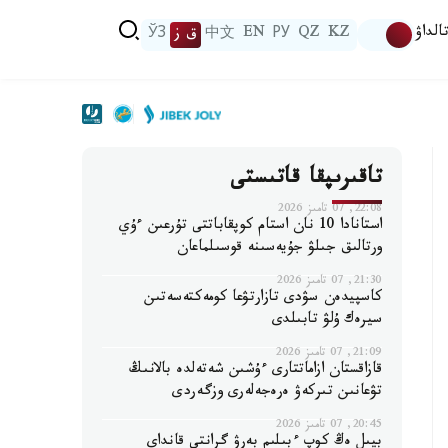
الداۋ
KZ
QZ
РУ
EN
中文
ق ز
ЎЗ
تاقىرىپقا قاتىستى
22:08, 07 تامىز 2026
استانادا 10 نان استام كوپقاباتتى تۇرعىن ءۇي
ورتالىق جىلۋ جۇيەسىنە قوسىلماعان
21:30, 07 تامىز 2026
كاسپيدەن سۋدى تازارتۋعا كومەكتەسەتىن
سيرەك ۇلۋ تابىلدى
21:09, 07 تامىز 2026
قازاقستان ازاماتتارى ءۇشىن شەتەلدە بالانىڭ
تۋعانىن تىركەۋ ەرەجەلەرى وزگەردى
20:45, 07 تامىز 2026
بيىل ەڭ كوپ ءبىلىم بەرۋ گرانتى قانداي