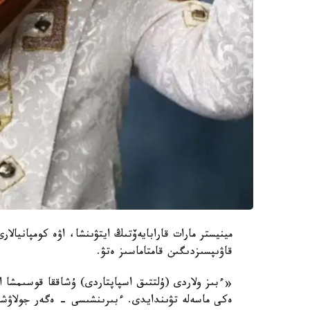
مينيستر مارات قارابايەۆتىڭ ايتۋىنشا، اۋە كومپانيال
قاۋىپسىزدىگىن قامتاماسىز ەتۋ.
«ءبىز ولاردى (ۇلتتىق اسپاپتاردى) ۇشاققا قوسىمشا ا
ەكى ماسەلە تۋىندايدى. ءبىرىنشىسى - ەگەر جولاۋشى