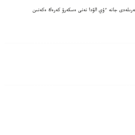
رىلەدى جانە ءۇي الۋدا نەنى ەسكەرۋ كەرەك ەكەنىن