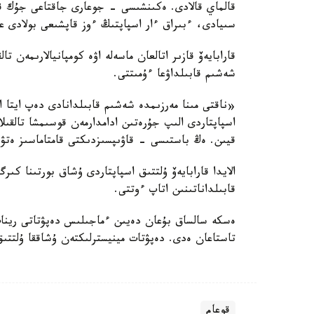
قالماي قالادى. ەكىنشىسى - جوعارى جاقتاعى جۇك قوي
سىيادى، ءبىراق ءار اسپاپتىڭ ءوز قاپشىعى بولادى 
قارابايەۆ قازىر اتالعان ماسەلە اۋە كومپانيالارىمەن ت
شەشىم قابىلداۋعا ءۇمىتتى.
«ناقتى مىنا مەرزىمدە شەشىم قابىلدانادى دەپ ايتا ال
اسپاپتاردى الىپ جۇرەتىن ادامدارمەن قوسىمشا تالقىل
قيىن. ەڭ باستىسى - قاۋىپسىزدىكتى قامتاماسىز ەت
الايدا قارابايەۆ ۇلتتىق اسپاپتاردى ۇشاق بورتىنا 
قابىلداناتىنىن اتاپ ءوتتى.
ەسكە سالساق بۇعان دەيىن ءماجىلىس دەپۋتاتى رينات
تاستاعان ەدى. دەپۋتات مينيسترلىكتەن ۇشاققا ۇلتتى
قوعام