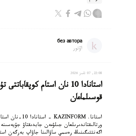
без автора
اۆتور
22:08, 07 تامىز 2026
استانادا 10 نان استام كوپقاب
قوسىلماعان
استانا. AZINFORM
اگەنتتىگىنىڭ رەسمي ساۋالىنا جاۋاپ بەرگەن استا