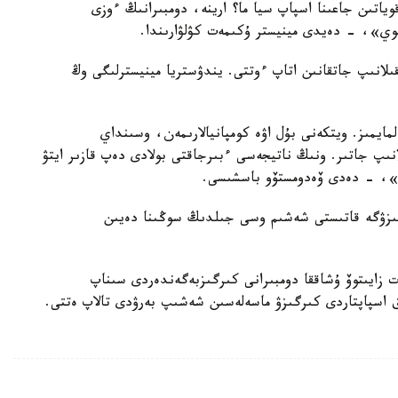
اتىن جاعىنا اسپاپ سيا ما؟ ارينە، دومبىرانىڭ ءوزى
عوي»، - دەيدى مينيستر ۇكىمەت كۋلۋارىندا.
القىلانىپ جاتقانىن اتاپ ءوتتى. يندۋستريا مينيسترلىگى وڭ
مايمىز. ويتكەنى بۇل اۋە كومپانيالارىمەن، وسىنداي
انىپ جاتىر. ونىڭ ناتيجەسى ءبىرجاقتى بولادى دەپ قازىر ايتۋ
ۋ»، - دەدى ۆەدومستۆو باسشىسى.
كىرگىزۋگە قاتىستى شەشىم وسى جىلدىڭ سوڭىنا دەيىن
 زايىتوۆ ۇشاققا دومبىرانى كىرگىزبەگەندەردى سىناپ
ق اسپاپتاردى كىرگىزۋ ماسەلەسىن شەشىپ بەرۋدى تالاپ ەتتى.