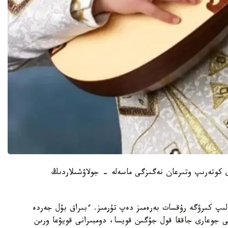
ارى كوتەرىپ وتىرعان نەگىزگى ماسەلە - جولاۋشىلاردىڭ
لىپ كىرۋگە رۇقسات بەرەمىز دەپ تۇرمىز. ءبىراق بۇل جەردە
 جوعارى جاققا قول جۇگىن قويسا، دومبىرانى قويۋعا ورىن