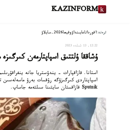
KAZINFORM
ترەند:
اقوردا
تاعايىنداۋ
وقيعا
2026-سايلاۋ
12:22, 13 شىلدە 2023
ۇشاققا ۇلتتىق اسپاپتارمەن كىرگىزە
استانا. قازاقپارات - يندۋستريا جانە ينفراقۇرىلى
Sputnik قازاقستان سايتىنا سىلتەمە جاساپ.