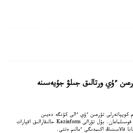
اتتى تۇرعىن ءۇي ورتالىق جىلۋ جۇيەسىنە
K - استانادا 10-نان استام كوپپاتەرلى تۇرعىن ءۇي ءالى كۇنگە دەيىن
ورتالىقتاندىرىلعان جىلۋمەن جابدىقتاۋ جۇيەسىنە قوسىلماعان. بۇل تۋرالى Kazinform حالىقارالىق اقپارات
نا قالاسىنىڭ اكىمدىگى ءمالىم ەتتى.