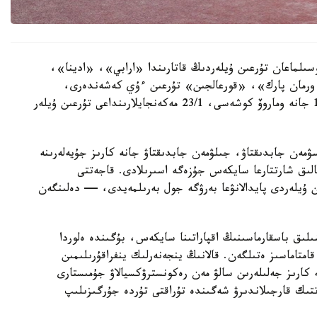
سىلماعان تۇرعىن ۇيلەردىڭ قاتارىندا «ارابي»، «ادينا»،
رمان پارك»، «قورعالجىن» تۇرعىن ءۇي كەشەندەرى،
سونداي-اق ە-496 كوشەسىندەگى 10, 10/1, 10/3 جانە وماروۆ كوشەسى، 23/1 مەكەنجايلارىنداعى تۇرعىن ۇيلەر
سۋمەن جابدىقتاۋ، جىلۋمەن جابدىقتاۋ جانە كارىز جۇيەلەرىنە
الىق شارتتارعا سايكەس جۇزەگە اسىرىلادى. قاجەتتى
ن ۇيلەردى پايدالانۋعا بەرۋگە جول بەرىلمەيدى، — دەلىنگەن
ىلىق باسقارماسىنىڭ اقپاراتىنا سايكەس، بۇگىندە ەلوردا
ورتالىقتاندىرىلعان اۋىزسۋمەن 100 پايىز قامتاماسىز ەتىلگەن. قالانىڭ ينجەنەرلىك ينفراقۇرىلىمىن
كارىز جەلىلەرىن سالۋ مەن رەكونسترۋكسيالاۋ جۇمىستارى
ىك قارجىلاندىرۋ شەگىندە تۇراقتى تۇردە جۇرگىزىلىپ