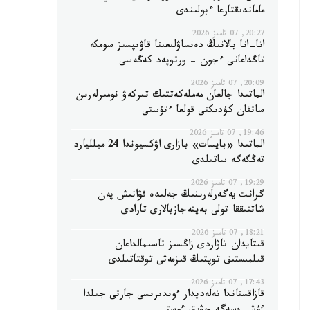
ماماندىقتارعا ءبولىندى
20:27, 07 تامىز 2026
اتا-انا بالانىڭ دەنساۋلىعىنا قاۋىپسىز سومكە
تاڭداعانى ءجون - ورتوپەد كەڭەسى
20:09, 07 تامىز 2026
الماتىدا جالعان مەملەكەتتىك تىركەۋ نومىرلەرىن
ساتقان كۇدىكتى قولعا ءتۇستى
19:46, 07 تامىز 2026
الماتىدا «بايسات» بازارى اۋكسيوندا 24 ميلليارد
تەڭگەگە ساتىلدى
19:29, 07 تامىز 2026
گرانت يەگەرلەرىنىڭ جەلىدە قۋانىش پەن
شاتتىققا تولى بەينەجازبالارى تارادى
18:21, 07 تامىز 2026
قىتايدان تاۋاردى زاڭسىز تاسىمالداعان
قىلمىستىق توپتىڭ قىزمەتى توقتاتىلدى
17:43, 07 تامىز 2026
قازاقستاندا تەلەديدار ءوندىرىسى جارتى جىلدا