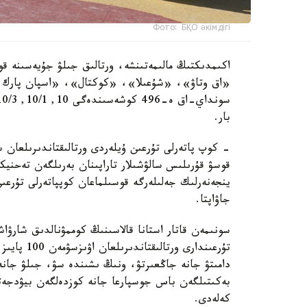
Фото: БҚО әкімдігі
اكىمدىكتىڭ مالىمەتىنشە، ورتالىق جىلۋ جۇيەسىنە قو
«اق وتاۋ»، «شۇعىلا»، «كوكتال»، «اسپان پارك و
بار.
- كوپ پاتەرلى تۇرعىن ۇيلەردى ورتالىقتاندىرىلعان 
قوسۋ قۇرىلىس سالۋشىلار تاراپىنان بەرىلگەن تەحنيك
ينجەنەرلىك جەلىلەرگە قوسىلماعان كوپپاتەرلى تۇرعى
جاۋاپتا.
سونىمەن قاتار استانا قالاسىنىڭ كوممۋنالدىق شارۋاش
تۇرعىندارى 
دامىتۋ جانە جاڭعىرتۋ، ونىڭ ىشىندە سۋ، جىلۋ جانە 
بەكىتىلگەن باس جوسپارعا جانە كوزدەلگەن بيۋدجەتت
كەلەدى.