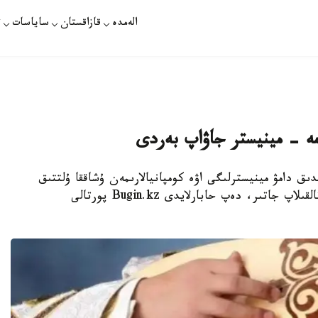
الەمدە
قازاقستان
ساياسات
ت
 مە - مينيستر جاۋاپ بەردى
مدىق دامۋ مينيسترلىگى اۋە كومپانيالارىمەن ۇشاققا ۇلتتىق
اسپاپتاردى كىرگىزۋگە رۇقسات بەرۋ ماسەلەسىن تالقىلاپ جاتىر، دەپ حابارلايدى Bugin.kz پورتالى