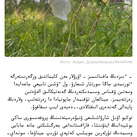
Фото: Ақерке Дәуренбекқызы/Kazinform
- ءبىزدىڭ ماقساتىمىز - اۋرۋلار مەن كليماتتىق وزگەرىستەرگە
ءتوزىمدى جاڭا سورتتار شىعارۋ. ول ءۇشىن تابيعي جاعدايدا
وسەتىن ۇقساس وسىمدىكتەردىڭ گەنەتيكالىق الەۋەتىن
زەرتتەيمىز. جينالعان تۇقىمدار جاپونيادا دا زەرتتەلىپ، ولاردىڭ
پايدالى گەندەرى انىقتالادى،-دەيدى ايىپ ىسقاقوۆ.
توكيو اۋىل شارۋاشىلىعى ۋنيۆەرسيتەتىنىڭ پروفەسسورى ساكي
يوشيدانىڭ ايتۋىنشا، قازاقستانداعى جەرگىلىكتى جانە جابايى
وسىمدىك تۇرلەرىن جويىلىپ كەتپەي تۇرىپ جيناۋعا، سونداي-