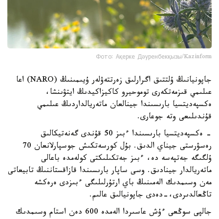
Фото: Ақерке Дәуренбекқызы/Kazinform
جاپونيانىڭ ۇلتتىق اگرارلىق زەرتتەۋلەر ۇيىمىنىڭ (NARO) اعا
عىلىمي قىزمەتكەرى توموحيرو كاكيزاكيدىڭ ايتۋىنشا،
ەكسپەديتسيا بارىسىندا جينالعان ماتەريالداردىڭ عىلىمي
قۇندىلىعى وتە جوعارى.
- ەكسپەديتسيا بارىسىندا ءبىز 50 قۇندى گەنەتيكالىق
رەسۋرستى جيناي الدىق. بۇل كورسەتكىش جوسپارلانعان 70
ۇلگىگە جەتپەسە دە، ءبىز جەتكىلىكتى كولەمدە باعالى
ماتەريالدار جينادىق. وسى ساپار بارىسىندا قازاقستاننىڭ تابيعاتى
مەن وسىمدىك الەمىنىڭ باي ارتۇرلىلىگى ءبىزدى ەرەكشە
تاڭعالدىردى،-دەدى جاپونيالىق عالىم.
جالپى سوڭعى ءۇش عاسىردا الەمدە 600 دەن استام وسىمدىك