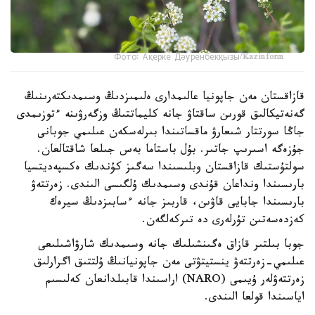
Фото: Ақерке Дәуренбекқызы/Kazinform
قازاقستان مەن جاپونيا عالىمدارى ەلىمىزدىڭ وسىمدىكتەرىنىڭ
گەنەتيكالىق قورىن ساقتاۋ جانە كليماتتىڭ وزگەرۋىنە ءتوزىمدى
جاڭا سورتتار شىعارۋ ماقساتىندا بىرلەسكەن عىلىمي جوبانى
جۇزەگە اسىرىپ جاتىر. بۇل باستاما بەس جىلعا شاقتالعان.
سولتۇستىك قازاقستان وبلىسىندا سەگىز كۇندىك ەكسپەديتسيا
بارىسىندا ونداعان قۇندى وسىمدىك ۇلگىسى الىندى. زەرتتەۋ
بارىسىندا جابايى قاۋىن، قاربىز جانە ءسابىزدىڭ سيرەك
كەزدەسەتىن تۇرلەرى دە تىركەلگەن.
جوبا بىلتىر قازاق ەگىنشىلىك جانە وسىمدىك شارۋاشىلىعى
عىلىمي-زەرتتەۋ ينستيتۋتى مەن جاپونيانىڭ ۇلتتىق اگرارلىق
زەرتتەۋلەر ۇيىمى (NARO) اراسىندا قابىلدانعان كەلىسىم
اياسىندا قولعا الىندى.