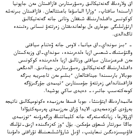
اق ولاردىڭ گەنەتيكالىق رەسۋرستارىن قازاقستان مەن جاپونيا
اراسىندا ساقتاپ، ءوزارا الماسۋعا باعىتتالعان. قازاقستان بىرنەشە
كوكونىس داقىلدارىنىڭ شىققان وتانى جانە گەنەتيكالىق
ارتۇرلىلىگى جوعارى ەل بولعاندىقتان زەرتتەۋ نىسانى رەتىندە
تاڭدالدى.
- ءبىز سونداي-اق ميانما، لاوس جانە ۆەتنام سياقتى
وڭتۇستىك-شىعىس ازيا ەلدەرىندە، سونداي-اق وزبەكستان
مەن قىرعىزستان سياقتى ورتالىق ازيا ەلدەرىندە كوكونىس
داقىلدارىنىڭ گەنەتيكالىق رەسۋرستارىن جينادىق. الدىڭعى
جوبالار بارىسىندا جيناقتالعان ءبىلىم مەن تاجىريبە بىزگە
قازاقستانداعى زەرتتەۋ جۇمىستارىن ءتيىمدى جۇرگىزۋگە
كومەكتەسىپ جاتىر،- دەيدى ساكي يوشيدا.
عالىمداردىڭ ايتۋىنشا، جوبا قىسقا مەرزىمدە ەكونوميكالىق ناتيجە
بەرۋدى كوزدەمەيدى. الايدا ۇزاق مەرزىمدى پەرسپەكتيۆادا
اۋرۋلارعا، زيانكەستەرگە جانە كليماتتىڭ وزگەرۋىنە ءتوزىمدى
جاڭا سورتتار شىعۋى مۇمكىن. بۇل ءوز كەزەگىندە ازىق-تۇلىك
قاۋىپسىزدىگىن نىعايتىپ، اۋىل شارۋاشىلىعىنىڭ تۇراقتى دامۋىنا