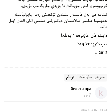
«ەمدەۋ اقپارات عىلىمى»، «ەمدەۋ اقپارات عىلىمى جانە
كومپيۋتەر» اتتى جۋرنالداردا ۇزبەي جاريالانىپ تۇردى.
قىتايداعى ايەل عالىمدار ىشىنەن تۇڭعىش رەت جاپونيانىڭ
مەديسينا عىلىمى سالاسىنان دوكتورلىق عىلىمي اتاق العان ايەل
عالىم.
دايىنداعان حازىرەت ءابدىلدا
دەرەككوز: baq.kz
2012 ج
سىرتقى ساياسات
قوعام
без автора
اۆتور
13:41, 07 تامىز 2026