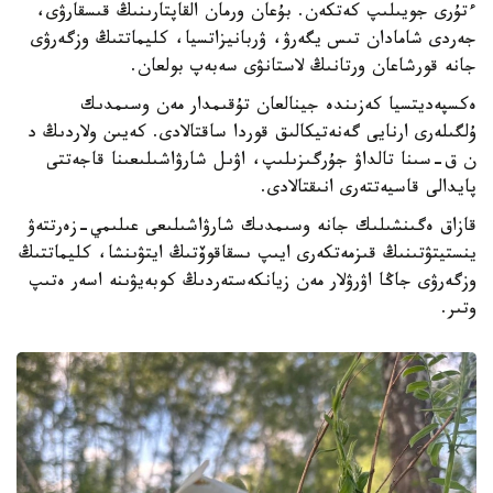
ءتۇرى جويىلىپ كەتكەن. بۇعان ورمان القاپتارىنىڭ قىسقارۋى،
جەردى شامادان تىس يگەرۋ، ۋربانيزاتسيا، كليماتتىڭ وزگەرۋى
جانە قورشاعان ورتانىڭ لاستانۋى سەبەپ بولعان.
ەكسپەديتسيا كەزىندە جينالعان تۇقىمدار مەن وسىمدىك
ۇلگىلەرى ارنايى گەنەتيكالىق قوردا ساقتالادى. كەيىن ولاردىڭ د
ن ق-سىنا تالداۋ جۇرگىزىلىپ، اۋىل شارۋاشىلىعىنا قاجەتتى
پايدالى قاسيەتتەرى انىقتالادى.
قازاق ەگىنشىلىك جانە وسىمدىك شارۋاشىلىعى عىلىمي-زەرتتەۋ
ينستيتۋتىنىڭ قىزمەتكەرى ايىپ ىسقاقوۆتىڭ ايتۋىنشا، كليماتتىڭ
وزگەرۋى جاڭا اۋرۋلار مەن زيانكەستەردىڭ كوبەيۋىنە اسەر ەتىپ
وتىر.