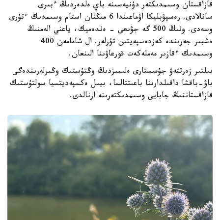
قازاقستان وسىمدىكتەر دۇنيەسىنە باي ەلدەردىڭ ءبىرى
سانالادى. رەسپۋبليكا اۋماعىندا 6 مىڭنان استام وسىمدىك ءتۇرى
وسەدى. ونىڭ 500 گە جۋىعى - ەندەميك، ياعني الەمنىڭ
ەشبىر جەرىندە كەزدەسپەيتىن تۇرلەر. ال شامامەن 400
وسىمدىك ءقازىر مەملەكەت قورعاۋىنا الىنعان.
بىلتىر زەرتتەۋ جۇمىستارى ەلىمىزدىڭ وڭتۇستىك وڭىرلەرىندەگى
باۋ-باقشا داقىلدارىنا باعىتتالسا، بيىل ەكسپەديتسيا سولتۇستىك
قازاقستاننىڭ جابايى وسىمدىكتەرىنە ارنالدى.