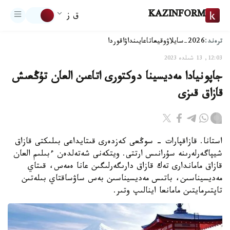
KAZINFORM
ق ز
ترەند:
2026-سايلاۋ
وقيعا
تاعايىنداۋ
اقوردا
12:03, 13 شىلدە 2023
جاپونيادا مەديسينا دوكتورى اتاعىن العان تۇڭعىش
قازاق قىزى
استانا. قازاقپارات - سوڭعى كەزدەرى قىتايداعى بىلىكتى قازاق
شيپاگەرلەرىنە سۇرانىس ارتتى. ويتكەنى شەتەلدەن ءبىلىم العان
قازاق ماماندارى تەك قازاق دارىگەرلىگىن عانا ەمەس، قىتاي
مەديسيناسىن، باتىس مەديسيناسىن بەس ساۋساقتاي بىلەتىن
تاپتىرمايتىن مامانعا اينالىپ وتىر.