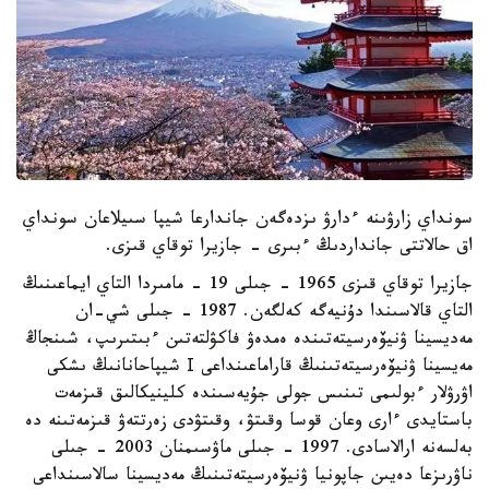
سونداي زارۋىنە ءدارۋ ىزدەگەن جاندارعا شيپا سىيلاعان سونداي
اق حالاتتى جانداردىڭ ءبىرى - جازيرا توقاي قىزى.
جازيرا توقاي قىزى 1965 - جىلى 19 - مامىردا التاي ايماعىنىڭ
التاي قالاسىندا دۇنيەگە كەلگەن. 1987 - جىلى شي-ان
مەديسينا ۋنيۆەرسيتەتىندە ەمدەۋ فاكۋلتەتىن ءبىتىرىپ، شىنجاڭ
مەيسينا ۋنيۆەرسيتەتىنىڭ قاراماعىنداعى І شيپاحانانىڭ ىشكى
اۋرۋلار ءبولىمى تىنىس جولى جۇيەسىندە كلينيكالىق قىزمەت
باستايدى ءارى وعان قوسا وقىتۋ، وقىتۋدى زەرتتەۋ قىزمەتىنە دە
بەلسەنە ارالاسادى. 1997 - جىلى ماۋسىمنان 2003 - جىلى
ناۋرىزعا دەيىن جاپونيا ۋنيۆەرسيتەتىنىڭ مەديسينا سالاسىنداعى