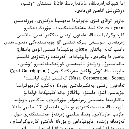
اعا شيپاگەرلەردىڭ، مامانداردىڭ قاتاڭ سىنىنان ءوتىپ،
دوكتورلىق اتاعىن قورعادى.
جازيرا توقاي قىزى جاپونيادا مەديسينا دوكتورى، پروفەسسور
Ozawa yukio نىڭ جەتەكشىلىگىندە، جۇرەك ەلەكترو
كارديوگرامماسىنىڭ تەلەفون ارقىلى مەڭگەرىلەتىن سالاسىن
زەرتتەدى. سونىمەن بىرگە تىنىس الۋ جۇيەسىندەگى ەندى-ەندى
دامىپ كەلە جاتقان «icu» بولنيسادا تىنىس الۋدى باسقارۋ
جاعىن دا يگەردى. جاپونياداعى كەزىندە زەرتتەۋدى تابىستى
جالعاستىرۋ، زەرتتەۋ ناتيجەسىن كورنەكتىلەندىرۋ ءۇشىن،
جاپونيانىڭ ءۇش ۇلكەن سەرىكتىگىمەن (Саrd Guardjapan,
Nasa Corporation, Secom) كەلىسىم شارت اياسىندا ،
تەلەفون ارقىلى جەتكىزىلەتىن جۇرەك ەلەكترو كارديوگرامما
جۇيەسىن اشۋ، دامىتۋ، جاڭالاۋ جانە كلينيكادا قولدانۋ
جاقتارىندا جەمىستى زەرتتەۋلەر جۇرگىزدى. جاڭالىق مازمۇنعا
باي، تىڭ جەتىستىكتەردى مولىنان قامتىعان 17 عىلىمي ماقالا
جازىپ جاريالادى. ونىڭ عىلىمي زەرتتەۋ جەتىستىكتەرى سول
كەزدىڭ وزىندە جاپونياداعى «جۇرەك ەلەكترو كارديوگرامما»،