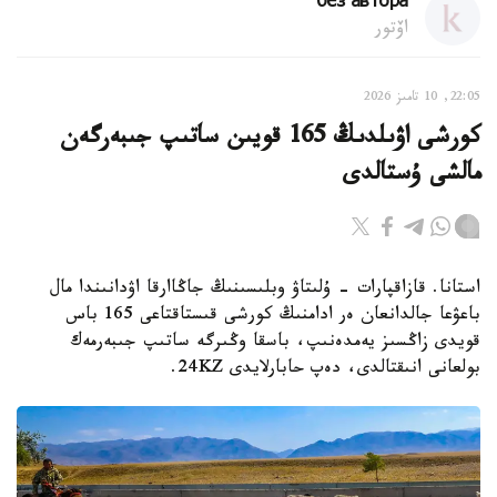
без автора
اۆتور
22:05, 10 تامىز 2026
كورشى اۋىلدىڭ 165 قويىن ساتىپ جىبەرگەن
مالشى ۇستالدى
استانا. قازاقپارات - ۇلىتاۋ وبلىسىنىڭ جاڭاارقا اۋدانىندا مال
باعۋعا جالدانعان ەر ادامنىڭ كورشى قىستاقتاعى 165 باس
قويدى زاڭسىز يەمدەنىپ، باسقا وڭىرگە ساتىپ جىبەرمەك
بولعانى انىقتالدى، دەپ حابارلايدى 24KZ.