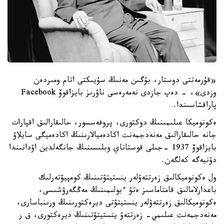
«قۇرمەتتى دوستار، بۇگىن مەنىڭ سۇيىكتى اتام ومىردەن
وزدى»، - دەپ جازدى نەمەرەسى ناۋرىز بايزاقوۆ Facebook
پاراقشاسىندا.
ەكونوميكا عىلىمىنىڭ دوكتورى، پروفەسسور، حالىقارالىق اقپارات
جانە حالىقارالىق مەنەدجمەنت اكادەميالارىنىڭ اكادەميگى سايلاۋ
بايزاقوۆ 1937 -جىلى قوستاناي وبلىسىنىڭ جانگەلدين اۋدانىندا
دۇنيەگە كەلگەن.
ول ەكونوميكالىق زەرتتەۋلەر ينستيتۋتىنىڭ كومپيۋتەرلىك
باعدارلامالىق قامتاماسىز ەتۋ ءبولىمىنىڭ مەڭگەرۋشىسى،
ەكونوميكالىق زەرتتەۋلەر ينستيتۋتى ديرەكتورىنىڭ ورىنباسارى،
مەنەدجمەنت عىلىمي- زەرتتەۋ ينستيتۋتىنىڭ ديرەكتورى، ق ر