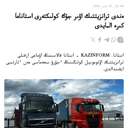
21:46, 10 تامىز 2026
ەندى ترانزيتتىك اۋىر جۇك كولىكتەرى استاناعا
كىرە المايدى
استانا. KAZINFORM - استانا قالاسىنىڭ اۋماعى ارقىلى
ترانزيتتىك اۆتوموبيل كولىگىنىڭ ءجۇرۋ سحەماسى مەن ءتارتىبى
ايقىندالدى.