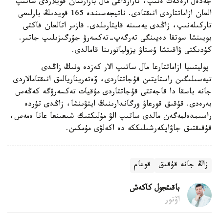
جەدەل ارەكەت ەتىپ، تارازداعى مال بازارىنان قويلاردى ساتىپ
العان ازاماتتاردى انىقتادى. ناتيجەسىندە 165 قويدىڭ بارلىعى
تاركىلەنىپ، زاڭدى يەسىنە قايتارىلدى. قازىر اتالعان فاكتى
بويىنشا سوتقا دەيىنگى تەرگەپ-تەكسەرۋ جۇرگىزىلىپ جاتىر.
كۇدىكتى ۋاقىتشا ۇستاۋ يزولياتورىنا قامالدى.
پوليتسيا ازاماتتارعا مال ساتىپ الار كەزدە ونىڭ زاڭدى
تيەسىلىگىن راستايتىن قۇجاتتاردى، ۆەتەريناريالىق انىقتامالاردى
جانە باسقا دا قاجەتتى قۇجاتتاردى مۇقيات تەكسەرۋگە كەڭەس
بەرەدى. قۇقىق قورعاۋ ورگاندارىنىڭ ايتۋىنشا، زاڭدى تۇردە
راسىمدەلمەگەن مالدى ساتىپ الۋ مۇلىكتىك شىعىنعا عانا ەمەس،
قۇقىقتىق جاۋاپكەرشىلىككە دە اكەلۋى مۇمكىن.
زاڭ جانە قۇقىق
قوعام
باقىتجول كاكەش
اۆتور