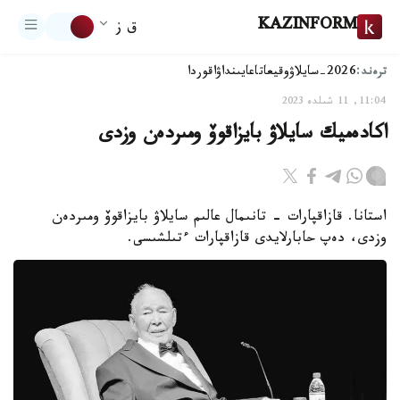
KAZINFORM
ق ز
ترەند:
2026-سايلاۋ
وقيعا
تاعايىنداۋ
اقوردا
11:04, 11 شىلدە 2023
اكادەميك سايلاۋ بايزاقوۆ ومىردەن وزدى
استانا. قازاقپارات - تانىمال عالىم سايلاۋ بايزاقوۆ ومىردەن
وزدى، دەپ حابارلايدى قازاقپارات ءتىلشىسى.