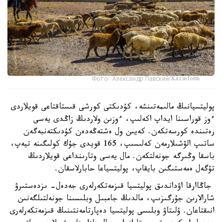
Фото: Александр Павский/Kazinform
پوليتسيانىڭ مالىمەتىنشە، كۇدىكتى كورشى قىستاقتاعى قويلاردى
ءوز قوراسىنا ايداپ اكەلىپ، ءوزىن ولاردىڭ زاڭدى يەسى
رەتىندە كورسەتكەن. كەيىن ول ەشتەڭەدەن كۇدىكتەنبەگەن
ساتىپ الۋشىلارمەن كەلىسىپ، 165 قويدى جۇك كولىگىنە تيەپ،
باسقا وڭىرگە جونەلتكەن. مال يەسى وتارىنداعى قويلاردىڭ
تۇگەل ەمەستىگىن بايقاپ، پوليتسياعا حابارلاسقان.
جاڭاارقا اۋداندىق پوليتسيا قىزمەتكەرلەرى جەدەل- ىزدەستىرۋ
شارالارىن جۇرگىزىپ، مالدىڭ جامبىل وبلىسىنا جونەلتىلگەنىن
انىقتاعان. ۇلىتاۋ وبلىسى پوليتسيا دەپارتامەنتىنىڭ قىزمەتكەرلەرى