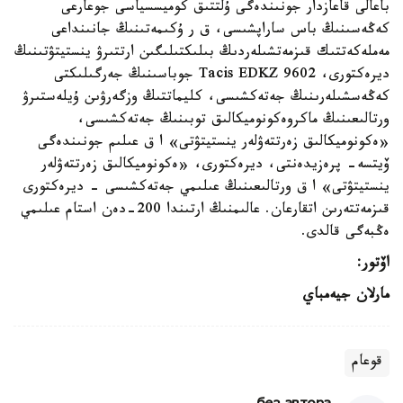
باعالى قاعازدار جونىندەگى ۇلتتىق كوميسسياسى جوعارعى
كەڭەسىنىڭ باس ساراپشىسى، ق ر ۇكىمەتىنىڭ جانىنداعى
مەملەكەتتىك قىزمەتشىلەردىڭ بىلىكتىلىگىن ارتتىرۋ ينستيتۋتىنىڭ
ديرەكتورى، Tacis EDKZ 9602 جوباسىنىڭ جەرگىلىكتى
كەڭەسشىلەرىنىڭ جەتەكشىسى، كليماتتىڭ وزگەرۋىن ۇيلەستىرۋ
ورتالىعىنىڭ ماكروەكونوميكالىق توبىنىڭ جەتەكشىسى،
«ەكونوميكالىق زەرتتەۋلەر ينستيتۋتى» ا ق عىلىم جونىندەگى
ۆيتسە- پرەزيدەنتى، ديرەكتورى، «ەكونوميكالىق زەرتتەۋلەر
ينستيتۋتى» ا ق ورتالىعىنىڭ عىلىمي جەتەكشىسى - ديرەكتورى
قىزمەتتەرىن اتقارعان. عالىمنىڭ ارتىندا 200-دەن استام عىلىمي
ەڭبەگى قالدى.
اۆتور:
مارلان جيەمباي
قوعام