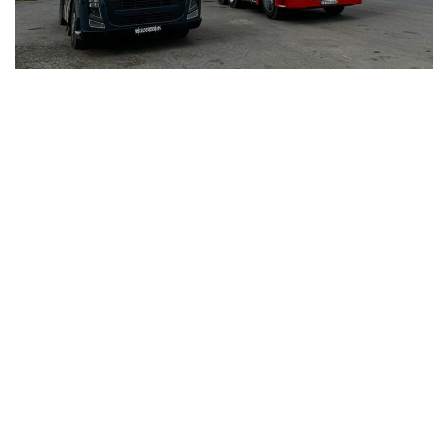
Фото: Kazinform
اتاپ ايتقاندا، «قازاقستان رەسپۋبليكاسى استاناسىنىڭ
مارتەبەسى تۋرالى» ق ر كونستيتۋتسيالىق زاڭى 8-بابىنىڭ 13)
تارماقشاسىنا سايكەس استانا قالاسىنىڭ اكىمدىگى ءتيىستى
قاۋلى شىعاردى.
- اۋىر جۇك تاسيتىن ترانزيتتىك كولىك قۇرالدارىنىڭ ءجۇرۋى
«استانا قالاسىنىڭ اينالما جولى» اۆتوموبيل جولى ارقىلى جۇزەگە
اسىرىلادى. اۋىر جۇك تاسيتىن ترانزيتتىك كولىك قۇرالدارىنا
«استانا قالاسىنىڭ اينالما جولى» اۆتوموبيل جولىنىڭ ىشىندە
ورنالاسقان اۋماعىنا كىرۋىنە تىيىم سالىنادى، - دەپ اتالىپ
وتكەن قۇجاتتا.
جالپى، قازاقستان رەسپۋبليكاسىنىڭ زاڭناماسىندا قالا شەگىندە